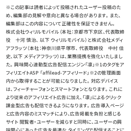
※この記事は読者によって投稿されたユーザー投稿のた
llmo (1167)
め、編集部の見解や意向と異なる場合があります。 また、
編集部はこの内容について正確性を保証できません。
株式会社ウィリルモバイル（本社：京都市下京区、代表取締
役 十河 慎治、 以下 ウィリルモバイル）と株式会社メディ
アフラッツ（本社：神奈川県平塚市、 代表取締役 中村 佳
史、以下 メディアフラッツ）は、業務提携を強化いたしまし
た。 興味関心連動型広告配信エンジン「凛」※1のタグをア
フィリエイトASP 「affilead-アフィリード」※2の管理画面
内から取得することが可能になりました。 対応デバイス
は、フィーチャーフォンとスマートフォンとなります。 これに
より従来のアフィリエイト広告に加え、「凛」によるクリック
課金型広告も配信できるようになります。 広告導入ページ
と広告内容のミスマッチにより、広告掲載を負担と感じる
サイト 閲覧者・ユーザーを減らすと同時に、ユーザーの興
味関心にあった広告を最適な タイミングで配信することに