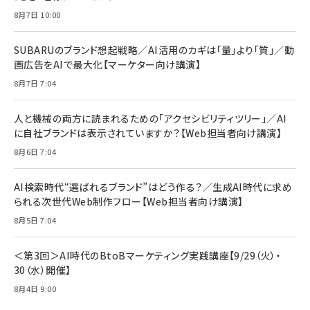
anan(アンアン)2026/07/08号 No.2502[2026
Anker PowerLine III Flow USB-C & USB-C
年後半、あなたの恋と運命／山田涼介]
【New】Amazon Fire TV Stick HD | 手軽にスト
ケーブル Anker絡まないケーブル 240W 結束バン
8月7日 10:00
リーミングをはじめよう | ストリーミングメディアプ
ド付き USB PD対応 シリコン素材採用 iPhone
￥880
レイヤー
17 / 16 / 15 / Galaxy iPad Pro MacBook
￥1,890
Pro/Air 各種対応 (1.8m ミッドナイトブラック)
SUBARUのブランド想起戦略／AI活用のカギは「量」より「質」／動
￥6,980
画広告をAIで最大化【マーケター向け講演】
ママ投資家が育休中に１億貯めた株式投資
アサヒ飲料 モンスター エナジー 355ml×24本
￥1,870
8月7日 7:04
Anker Soundcore P31i (Bluetooth 6.1) 【完
￥4,192
全ワイヤレスイヤホン/アクティブノイズキャンセリ
ング/マルチポイント接続 / 最大50時間再生 / PSE
人と機械の両方に読まれるための「アクセシビリティツリー」／AI
組織の成果を最大化する ルールのデザイン
技術基準適合】ブラック
￥5,990
サッポロ 生ビール 黒ラベル 350ml 缶 24本 ビー
に自社ブランドは表示されていますか？【Web担当者向け講演】
￥1,980
ル ケース買い【6/30応募〆切! 黒ラベルビヤセラー
8月6日 7:04
キャンペーン】
Anker PowerLine III Flow USB-C & USB-C
ケーブル Anker絡まないケーブル 240W 結束バン
￥4,857
ド付き USB PD対応 シリコン素材採用 iPhone
AI検索時代“選ばれるブランド”はどう作る？／生成AI時代に求め
Amazonランキングをもっと見る
17 / 16 / 15 / Galaxy iPad Pro MacBook
￥1,890
られる次世代Web制作フロー【Web担当者向け講演】
Pro/Air 各種対応 (1.8m ミッドナイトブラック)
Amazonランキングをもっと見る
8月5日 7:04
Amazonランキングをもっと見る
＜第3回＞AI時代のBtoBマーケティング実践講座【9/29（火）・
30（水）開催】
8月4日 9:00