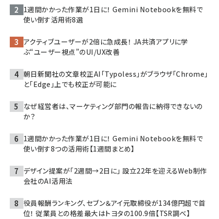
1週間かかった作業が1日に！ Gemini Notebookを無料で
使い倒す活用術8選
アクティブユーザーが2倍に急成長！ JA共済アプリに学
ぶ“ユーザー視点”のUI/UX改善
朝日新聞社の文章校正AI「Typoless」がブラウザ「Chrome」
と「Edge」上でも校正が可能に
なぜ経営者は、マーケティング部門の報告に納得できないの
か？
1週間かかった作業が1日に！ Gemini Notebookを無料で
使い倒す8つの活用術【1週間まとめ】
デザイン提案が「2週間→2日に」 設立22年を迎えるWeb制作
会社のAI活用法
役員報酬ランキング、セブン＆アイ元取締役が134億円超で首
位！ 従業員との格差最大はトヨタの100.9倍【TSR調べ】