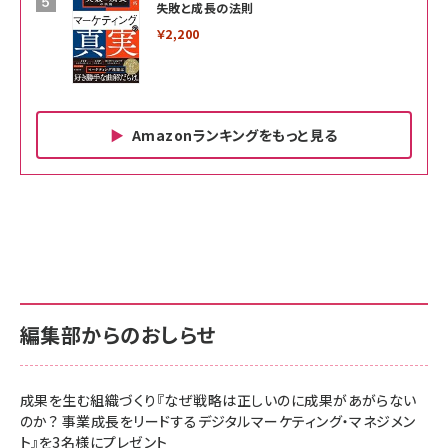
失敗と成長の法則
￥2,200
Amazonランキングをもっと見る
Amazon ビジネス・経済関連書籍 の売れ筋ランキン
Amazon 家電＆カメラ の売れ筋ランキング
Amazon パソコン・周辺機器 の売れ筋ランキング
グ
更新日時：2026/06/26 19:00
更新日時：2026/06/26 19:00
更新日時：2026/06/26 19:00
anan(アンアン)2026/07/01号 No.2501[魅せる
KIOXIA(キオクシア) 旧東芝メモリ microSD
KIOXIA(キオクシア) 旧東芝メモリ microSD
カラダ2026／宮舘涼太]
128GB UHS-I Class10 (最大読出速度
128GB UHS-I Class10 (最大読出速度
100MB/s) Nintendo Switch動作確認済 国内
100MB/s) Nintendo Switch動作確認済 国内
￥880
サポート正規品 メーカー保証5年 KLMEA128G
サポート正規品 メーカー保証5年 KLMEA128G
￥2,680
￥2,680
編集部からのおしらせ
anan(アンアン)2026/06/24号 No.2500増刊
スペシャルエディション[王道エンタメの矜持／
NIMASO ガラスフィルム iPhone 17 用 保護フィ
Amazon eギフトカード - Amazonロゴ - クラ
BTS]
ルム 強化ガラス 耐衝撃 高透過率 指紋防止 貼りや
シック
すい ガイド枠付き いPhone17 (6.3インチ) 対応
成果を生む組織づくり『なぜ戦略は正しいのに成果があがらない
￥1,100
￥5,000
2枚セット DSP25F1698
のか？ 事業成長をリードするデジタルマーケティング・マネジメン
￥1,599
ト』を3名様にプレゼント