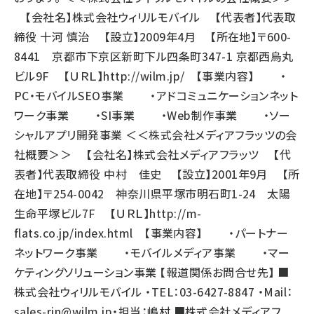
【会社名】株式会社ウィリルモバイル 【代表者】代表取
締役 十河 慎治 【設立】2009年4月 【所在地】〒600-
8441 京都市下京区新町下ル四条町347-1 京都西烏丸
ビル9F 【ＵＲＬ】
http://wilm.jp/
【事業内容】 ・
PC・モバイルSEO事業 ・アドコミュニケーションネット
ワーク事業 ・SI事業 ・Web制作事業 ・ソー
シャルアプリ開発事業 ＜＜株式会社メディアフラッツの会
社概要＞＞ 【会社名】株式会社メディアフラッツ 【代
表者】代表取締役 中村 佳史 【設立】2001年9月 【所
在地】〒254-0042 神奈川県平塚市明石町1-24 太陽
生命平塚ビル7F 【ＵＲＬ】
http://m-
flats.co.jp/index.html
【事業内容】 ・パートナー
ネットワーク事業 ・モバイルメディア事業 ・マー
ケティングソリューション事業 【報道関係お問合せ先】 ■
株式会社ウィリルモバイル ・TEL：03-6427-8847 ・Mail：
sales-rin@wilm.jp
・担当：嶋村 ■株式会社メディアフ