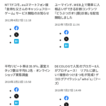
NTTドコモ、auスマートフォン版
ユーマインド、WEB上で簡単に人
「金持ち父さんのキャッシュフロー
相占いができる診断コンテンツ
ゲーム」サービス開始のお知らせ
『どうぶつガオ！(顔)診断』を配信
開始しました
2012年4月27日 11:18
2013年7月3日 11:36
平均リピート率は35.9％、運営ス
DECOLOGで人気のブロガー8人
タッフ数は平均5.2名 - オンライン
がプロデュース！ リアルに欲し
ショップ実態調査
い！理想のつけまつ毛が完成！デ
コログアイラッシュ「who’s」（フー
2010年2月22日 15:58
ズ）
2010年7月27日 14:49