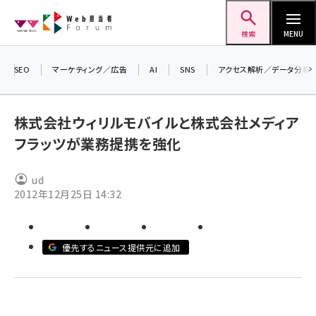
メ
Web担当者Forum
イ
検索
MENU
ン
コ
SEO
マーケティング／広告
AI
SNS
アクセス解析／データ分析
＼ 
ン
生成
テ
株式会社ウィリルモバイルと株式会社メディア
るセ
ン
202
フラッツが業務提携を強化
ツ
seo (3538)
▼申
に
ud
ai (2820)
移
2012年12月25日 14:32
動
youtube (2444)
note (2322)
優先するニュース提供元に追加
セミナー (2315)
z世代 (1629)
meo (1281)