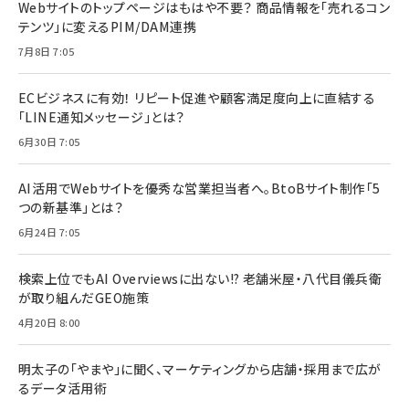
Webサイトのトップページはもはや不要？ 商品情報を「売れるコン
テンツ」に変えるPIM/DAM連携
7月8日 7:05
ECビジネスに有効！ リピート促進や顧客満足度向上に直結する
「LINE通知メッセージ」とは？
6月30日 7:05
AI活用でWebサイトを優秀な営業担当者へ。BtoBサイト制作「5
つの新基準」とは？
6月24日 7:05
検索上位でもAI Overviewsに出ない!? 老舗米屋・八代目儀兵衛
が取り組んだGEO施策
4月20日 8:00
明太子の「やまや」に聞く、マーケティングから店舗・採用まで広が
るデータ活用術