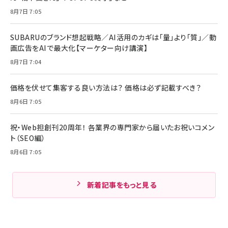
8月7日 7:05
SUBARUのブランド想起戦略／AI活用のカギは「量」より「質」／動
画広告をAIで最大化【マーケター向け講演】
8月7日 7:04
価格を伏せて集客する良い方法は？ 価格は必ず記載すべき？
8月6日 7:05
祝・Web担創刊20周年！ 各業界の専門家から届いたお祝いコメン
ト（SEO編）
8月6日 7:05
新着記事をもっと見る