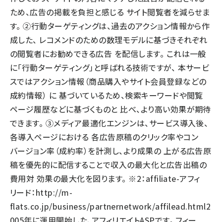
ため、広告の掲載を負担と感じる サイト閲覧者を減らせま
す。 ②行動ターゲティングは、過去のアクション情報から作
成した、 レコメンドのための数理モデルに基づきそれぞれ
の閲覧者にお勧めできる広告 を配信します。 これは一般
に「行動ターゲティング」と呼ばれる技術ですが、 本サービ
スではアクション情報（商品購入やサイト会員登録などの
成約情報） に 基づいているため、検索キーワードや閲覧
ページ履歴などに基づくものと 比べ、より高い効果が期待
できます。 ③メディア最適化エンジンは、サービス導入後、
各導入ページにおける 各広告原稿のクリック率やコン
バージョン率（成約率）を計測し、より成果の 上がる広告原
稿を優先的に配信することで収入の最大化と広告出稿の
費用対 効果の最大化を図ります。 ※2：affiliate-アフィ
リード：
http://m-
flats.co.jp/business/partnernetwork/affilead.html
2
005年に運用開始した、アフィリエイトASPです。 フィー