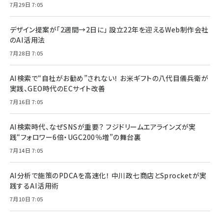
7月29日 7:05
デザイン提案が「2週間→2日に」 設立22年を迎えるWeb制作会社
のAI活用法
7月28日 7:05
AI検索で“自社がお勧め”されない！ お米ギフトの八代目儀兵衛が
実践、GEO時代のECサイト改善
7月16日 7:05
AI検索時代、なぜSNSが重要？ フジドリームエアラインズが実
践“フォロワー6倍・UGC200％増”の舞台裏
7月14日 7:05
AI分析で施策のPDCAを高速化！ 中川政七商店とSprocketが実
践するAI活用術
7月10日 7:05