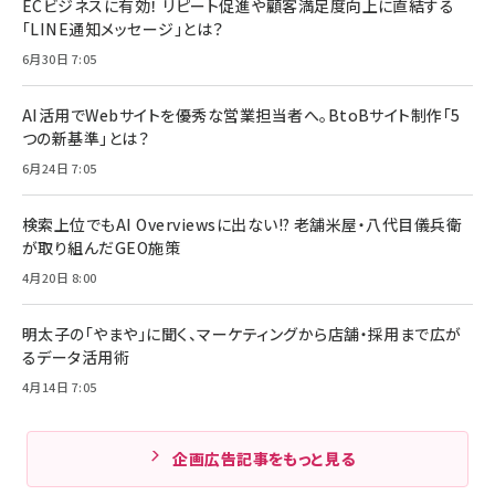
ECビジネスに有効！ リピート促進や顧客満足度向上に直結する
「LINE通知メッセージ」とは？
6月30日 7:05
AI活用でWebサイトを優秀な営業担当者へ。BtoBサイト制作「5
つの新基準」とは？
6月24日 7:05
検索上位でもAI Overviewsに出ない!? 老舗米屋・八代目儀兵衛
が取り組んだGEO施策
4月20日 8:00
明太子の「やまや」に聞く、マーケティングから店舗・採用まで広が
るデータ活用術
4月14日 7:05
企画広告記事をもっと見る