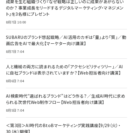
すい ガイド枠付き いPhone17 (6.3インチ) 対応
成果を生む組織づくり『なぜ戦略は正しいのに成果があがらない
￥1,100
￥5,000
2枚セット DSP25F1698
のか？ 事業成長をリードするデジタルマーケティング・マネジメン
￥1,599
ト』を3名様にプレゼント
anan(アンアン)2026/07/08号 No.2502[2026
Anker PowerLine III Flow USB-C & USB-C
年後半、あなたの恋と運命／山田涼介]
【New】Amazon Fire TV Stick HD | 手軽にスト
ケーブル Anker絡まないケーブル 240W 結束バン
8月7日 10:00
リーミングをはじめよう | ストリーミングメディアプ
ド付き USB PD対応 シリコン素材採用 iPhone
￥880
レイヤー
17 / 16 / 15 / Galaxy iPad Pro MacBook
￥1,890
Pro/Air 各種対応 (1.8m ミッドナイトブラック)
SUBARUのブランド想起戦略／AI活用のカギは「量」より「質」／動
￥6,980
画広告をAIで最大化【マーケター向け講演】
ママ投資家が育休中に１億貯めた株式投資
アサヒ飲料 モンスター エナジー 355ml×24本
￥1,870
8月7日 7:04
Anker Soundcore P31i (Bluetooth 6.1) 【完
￥4,192
全ワイヤレスイヤホン/アクティブノイズキャンセリ
ング/マルチポイント接続 / 最大50時間再生 / PSE
人と機械の両方に読まれるための「アクセシビリティツリー」／AI
組織の成果を最大化する ルールのデザイン
技術基準適合】ブラック
￥5,990
サッポロ 生ビール 黒ラベル 350ml 缶 24本 ビー
に自社ブランドは表示されていますか？【Web担当者向け講演】
￥1,980
ル ケース買い【6/30応募〆切! 黒ラベルビヤセラー
8月6日 7:04
キャンペーン】
Anker PowerLine III Flow USB-C & USB-C
ケーブル Anker絡まないケーブル 240W 結束バン
￥4,857
ド付き USB PD対応 シリコン素材採用 iPhone
AI検索時代“選ばれるブランド”はどう作る？／生成AI時代に求め
Amazonランキングをもっと見る
17 / 16 / 15 / Galaxy iPad Pro MacBook
￥1,890
られる次世代Web制作フロー【Web担当者向け講演】
Pro/Air 各種対応 (1.8m ミッドナイトブラック)
Amazonランキングをもっと見る
8月5日 7:04
Amazonランキングをもっと見る
＜第3回＞AI時代のBtoBマーケティング実践講座【9/29（火）・
30（水）開催】