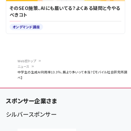
そのSEO施策、AIにも届いてる？よくある疑問と今やる
べきコト
オンデマンド講座
Web担トップ
ニュース
パ
中学生の生成AI利用率13.3％、親より多いって本当？【モバイル社会研究所調
べ】
ン
く
ず
スポンサー企業さま
シルバースポンサー