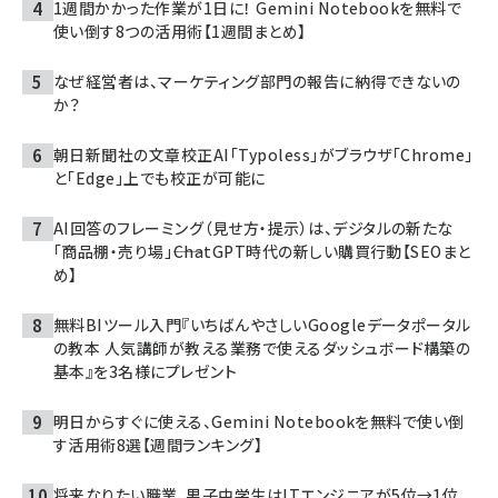
1週間かかった作業が1日に！ Gemini Notebookを無料で
使い倒す8つの活用術【1週間まとめ】
なぜ経営者は、マーケティング部門の報告に納得できないの
か？
朝日新聞社の文章校正AI「Typoless」がブラウザ「Chrome」
と「Edge」上でも校正が可能に
AI回答のフレーミング（見せ方・提示）は、デジタルの新たな
「商品棚・売り場」――ChatGPT時代の新しい購買行動【SEOまと
め】
無料BIツール入門『いちばんやさしいGoogleデータポータル
の教本 人気講師が教える業務で使えるダッシュボード構築の
基本』を3名様にプレゼント
明日からすぐに使える、Gemini Notebookを無料で使い倒
す活用術8選【週間ランキング】
将来なりたい職業、男子中学生はITエンジニアが5位→1位