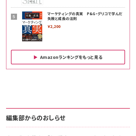
マーケティングの真実 P&G・グリコで学んだ
失敗と成長の法則
￥2,200
Amazonランキングをもっと見る
Amazon ビジネス・経済関連書籍 の売れ筋ランキン
Amazon 家電＆カメラ の売れ筋ランキング
Amazon パソコン・周辺機器 の売れ筋ランキング
グ
更新日時：2026/06/26 19:00
更新日時：2026/06/26 19:00
更新日時：2026/06/26 19:00
anan(アンアン)2026/07/01号 No.2501[魅せる
KIOXIA(キオクシア) 旧東芝メモリ microSD
KIOXIA(キオクシア) 旧東芝メモリ microSD
カラダ2026／宮舘涼太]
128GB UHS-I Class10 (最大読出速度
128GB UHS-I Class10 (最大読出速度
100MB/s) Nintendo Switch動作確認済 国内
100MB/s) Nintendo Switch動作確認済 国内
￥880
サポート正規品 メーカー保証5年 KLMEA128G
サポート正規品 メーカー保証5年 KLMEA128G
￥2,680
￥2,680
編集部からのおしらせ
anan(アンアン)2026/06/24号 No.2500増刊
スペシャルエディション[王道エンタメの矜持／
NIMASO ガラスフィルム iPhone 17 用 保護フィ
Amazon eギフトカード - Amazonロゴ - クラ
BTS]
ルム 強化ガラス 耐衝撃 高透過率 指紋防止 貼りや
シック