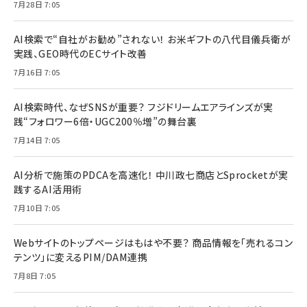
7月28日 7:05
AI検索で“自社がお勧め”されない！ お米ギフトの八代目儀兵衛が
実践、GEO時代のECサイト改善
7月16日 7:05
AI検索時代、なぜSNSが重要？ フジドリームエアラインズが実
践“フォロワー6倍・UGC200％増”の舞台裏
7月14日 7:05
AI分析で施策のPDCAを高速化！ 中川政七商店とSprocketが実
践するAI活用術
7月10日 7:05
Webサイトのトップページはもはや不要？ 商品情報を「売れるコン
テンツ」に変えるPIM/DAM連携
7月8日 7:05