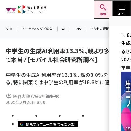
メ
Web担当者Forum
イ
検索
MENU
ン
コ
SEO
マーケティング／広告
AI
SNS
アクセス解析／データ分析
＼ 
ン
生成
テ
中学生の生成AI利用率13.3％、親より多いっ
るセ
ン
て本当？【モバイル社会研究所調べ】
202
ツ
seo (3526)
▼申
に
中学生の生成AI利用率が13.3％、親の9.0％を上回
ai (2807)
移
る。特に関東では中学生の利用率が18.8％に達した。
動
youtube (2434)
四谷志穂（Web担編集長）
note (2312)
2025年2月26日 8:00
セミナー (2307)
z世代 (1622)
優先するニュース提供元に追加
meo (1275)