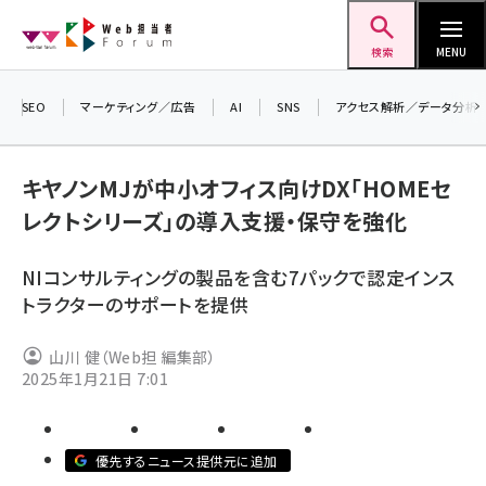
メ
Web担当者Forum
イ
検索
MENU
ン
コ
SEO
マーケティング／広告
AI
SNS
アクセス解析／データ分析
ン
＼
7
テ
キヤノンMJが中小オフィス向けDX「HOMEセ
差
ン
レクトシリーズ」の導入支援・保守を強化
ツ
seo (3523)
に
NIコンサルティングの製品を含む7パックで認定インス
ai (2804)
移
トラクターのサポートを提供
動
youtube (2429)
山川 健（Web担 編集部）
note (2312)
2025年1月21日 7:01
セミナー (2303)
z世代 (1622)
優先するニュース提供元に追加
meo (1275)