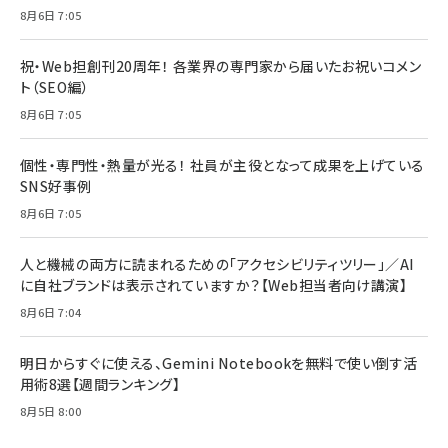
8月6日 7:05
祝・Web担創刊20周年！ 各業界の専門家から届いたお祝いコメン
ト（SEO編）
8月6日 7:05
個性・専門性・熱量が光る！ 社員が主役となって成果を上げている
SNS好事例
8月6日 7:05
人と機械の両方に読まれるための「アクセシビリティツリー」／AI
に自社ブランドは表示されていますか？【Web担当者向け講演】
8月6日 7:04
明日からすぐに使える、Gemini Notebookを無料で使い倒す活
用術8選【週間ランキング】
8月5日 8:00