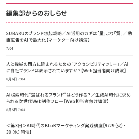
￥880
サポート正規品 メーカー保証5年 KLMEA128G
サポート正規品 メーカー保証5年 KLMEA128G
￥2,680
￥2,680
編集部からのおしらせ
anan(アンアン)2026/06/24号 No.2500増刊
スペシャルエディション[王道エンタメの矜持／
NIMASO ガラスフィルム iPhone 17 用 保護フィ
Amazon eギフトカード - Amazonロゴ - クラ
BTS]
ルム 強化ガラス 耐衝撃 高透過率 指紋防止 貼りや
シック
すい ガイド枠付き いPhone17 (6.3インチ) 対応
SUBARUのブランド想起戦略／AI活用のカギは「量」より「質」／動
￥1,100
￥5,000
2枚セット DSP25F1698
画広告をAIで最大化【マーケター向け講演】
￥1,599
7:04
anan(アンアン)2026/07/08号 No.2502[2026
Anker PowerLine III Flow USB-C & USB-C
年後半、あなたの恋と運命／山田涼介]
【New】Amazon Fire TV Stick HD | 手軽にスト
ケーブル Anker絡まないケーブル 240W 結束バン
リーミングをはじめよう | ストリーミングメディアプ
ド付き USB PD対応 シリコン素材採用 iPhone
￥880
人と機械の両方に読まれるための「アクセシビリティツリー」／AI
レイヤー
17 / 16 / 15 / Galaxy iPad Pro MacBook
￥1,890
Pro/Air 各種対応 (1.8m ミッドナイトブラック)
に自社ブランドは表示されていますか？【Web担当者向け講演】
￥6,980
ママ投資家が育休中に１億貯めた株式投資
8月6日 7:04
アサヒ飲料 モンスター エナジー 355ml×24本
￥1,870
Anker Soundcore P31i (Bluetooth 6.1) 【完
￥4,192
全ワイヤレスイヤホン/アクティブノイズキャンセリ
AI検索時代“選ばれるブランド”はどう作る？／生成AI時代に求め
ング/マルチポイント接続 / 最大50時間再生 / PSE
られる次世代Web制作フロー【Web担当者向け講演】
組織の成果を最大化する ルールのデザイン
技術基準適合】ブラック
￥5,990
サッポロ 生ビール 黒ラベル 350ml 缶 24本 ビー
8月5日 7:04
￥1,980
ル ケース買い【6/30応募〆切! 黒ラベルビヤセラー
キャンペーン】
Anker PowerLine III Flow USB-C & USB-C
ケーブル Anker絡まないケーブル 240W 結束バン
￥4,857
＜第3回＞AI時代のBtoBマーケティング実践講座【9/29（火）・
ド付き USB PD対応 シリコン素材採用 iPhone
30（水）開催】
Amazonランキングをもっと見る
17 / 16 / 15 / Galaxy iPad Pro MacBook
￥1,890
Pro/Air 各種対応 (1.8m ミッドナイトブラック)