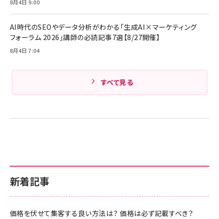
8月4日 9:00
Amazonランキングをもっと見る
AI時代のSEOやデータ分析がわかる「生成AI×マーケティング
Amazonランキングをもっと見る
フォーラム 2026」講師の必読記事7選【8/27開催】
8月4日 7:04
すべて見る
新着記事
価格を伏せて集客する良い方法は？ 価格は必ず記載すべき？