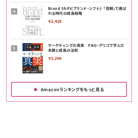
Brand Shift(ブランド・シフト): 「信頼」で選ば
れる時代の成長戦略
￥2,420
マーケティングの真実 P&G・グリコで学んだ
失敗と成長の法則
￥2,200
Amazonランキングをもっと見る
Amazon ビジネス・経済関連書籍 の売れ筋ランキン
Amazon 家電＆カメラ の売れ筋ランキング
Amazon パソコン・周辺機器 の売れ筋ランキング
グ
更新日時：2026/06/26 19:00
更新日時：2026/06/26 19:00
更新日時：2026/06/26 19:00
anan(アンアン)2026/07/01号 No.2501[魅せる
KIOXIA(キオクシア) 旧東芝メモリ microSD
KIOXIA(キオクシア) 旧東芝メモリ microSD
カラダ2026／宮舘涼太]
128GB UHS-I Class10 (最大読出速度
128GB UHS-I Class10 (最大読出速度
100MB/s) Nintendo Switch動作確認済 国内
100MB/s) Nintendo Switch動作確認済 国内