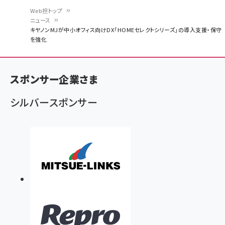
Web担トップ
ニュース
パ
キヤノンMJが中小オフィス向けDX「HOMEセレクトシリーズ」の導入支援・保守
を強化
ン
く
ず
スポンサー企業さま
シルバースポンサー