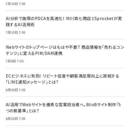
7月14日 7:05
AI分析で施策のPDCAを高速化！ 中川政七商店とSprocketが実
践するAI活用術
7月10日 7:05
Webサイトのトップページはもはや不要？ 商品情報を「売れるコン
テンツ」に変えるPIM/DAM連携
7月8日 7:05
ECビジネスに有効！ リピート促進や顧客満足度向上に直結する
「LINE通知メッセージ」とは？
6月30日 7:05
AI活用でWebサイトを優秀な営業担当者へ。BtoBサイト制作「5
つの新基準」とは？
6月24日 7:05