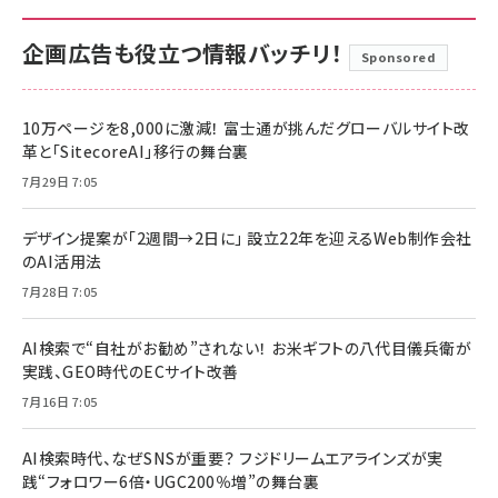
企画広告も役立つ情報バッチリ！
Sponsored
10万ページを8,000に激減！ 富士通が挑んだグローバルサイト改
革と「SitecoreAI」移行の舞台裏
7月29日 7:05
デザイン提案が「2週間→2日に」 設立22年を迎えるWeb制作会社
のAI活用法
7月28日 7:05
AI検索で“自社がお勧め”されない！ お米ギフトの八代目儀兵衛が
実践、GEO時代のECサイト改善
7月16日 7:05
AI検索時代、なぜSNSが重要？ フジドリームエアラインズが実
践“フォロワー6倍・UGC200％増”の舞台裏