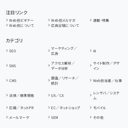
注目リンク
Web担ビギナー
Web担メルマガ
連載・特集
Web担について
広告出稿について
カテゴリ
マーケティング／
SEO
AI
広告
アクセス解析／
サイト制作／デザ
SNS
データ分析
イン
調査／リサーチ／
CMS
Web担当者／仕事
統計
レンサバ／システ
法律／標準規格
UX／CX
ム
広報／ネットPR
EC／ネットショップ
モバイル
メールマーケ
SEM
その他