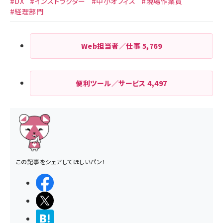
#DX
#インストラクター
#中小オフィス
#現場作業員
#経理部門
Web担当者／仕事
5,769
便利ツール／サービス
4,497
この記事をシェアしてほしいパン！
シェアする
ポストする
>ブクマする