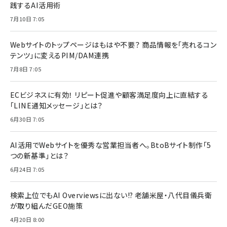
践するAI活用術
7月10日 7:05
Webサイトのトップページはもはや不要？ 商品情報を「売れるコン
テンツ」に変えるPIM/DAM連携
7月8日 7:05
ECビジネスに有効！ リピート促進や顧客満足度向上に直結する
「LINE通知メッセージ」とは？
6月30日 7:05
AI活用でWebサイトを優秀な営業担当者へ。BtoBサイト制作「5
つの新基準」とは？
6月24日 7:05
検索上位でもAI Overviewsに出ない!? 老舗米屋・八代目儀兵衛
が取り組んだGEO施策
4月20日 8:00