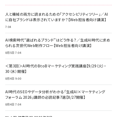
anan(アンアン)2026/06/24号 No.2500増刊
スペシャルエディション[王道エンタメの矜持／
NIMASO ガラスフィルム iPhone 17 用 保護フィ
Amazon eギフトカード - Amazonロゴ - クラ
BTS]
ルム 強化ガラス 耐衝撃 高透過率 指紋防止 貼りや
シック
すい ガイド枠付き いPhone17 (6.3インチ) 対応
人と機械の両方に読まれるための「アクセシビリティツリー」／AI
￥1,100
￥5,000
2枚セット DSP25F1698
に自社ブランドは表示されていますか？【Web担当者向け講演】
￥1,599
7:04
anan(アンアン)2026/07/08号 No.2502[2026
Anker PowerLine III Flow USB-C & USB-C
年後半、あなたの恋と運命／山田涼介]
【New】Amazon Fire TV Stick HD | 手軽にスト
ケーブル Anker絡まないケーブル 240W 結束バン
リーミングをはじめよう | ストリーミングメディアプ
ド付き USB PD対応 シリコン素材採用 iPhone
￥880
AI検索時代“選ばれるブランド”はどう作る？／生成AI時代に求め
レイヤー
17 / 16 / 15 / Galaxy iPad Pro MacBook
￥1,890
Pro/Air 各種対応 (1.8m ミッドナイトブラック)
られる次世代Web制作フロー【Web担当者向け講演】
￥6,980
ママ投資家が育休中に１億貯めた株式投資
8月5日 7:04
アサヒ飲料 モンスター エナジー 355ml×24本
￥1,870
Anker Soundcore P31i (Bluetooth 6.1) 【完
￥4,192
全ワイヤレスイヤホン/アクティブノイズキャンセリ
＜第3回＞AI時代のBtoBマーケティング実践講座【9/29（火）・
ング/マルチポイント接続 / 最大50時間再生 / PSE
30（水）開催】
組織の成果を最大化する ルールのデザイン
技術基準適合】ブラック
￥5,990
サッポロ 生ビール 黒ラベル 350ml 缶 24本 ビー
8月4日 9:00
￥1,980
ル ケース買い【6/30応募〆切! 黒ラベルビヤセラー
キャンペーン】
Anker PowerLine III Flow USB-C & USB-C
ケーブル Anker絡まないケーブル 240W 結束バン
￥4,857
AI時代のSEOやデータ分析がわかる「生成AI×マーケティング
ド付き USB PD対応 シリコン素材採用 iPhone
フォーラム 2026」講師の必読記事7選【8/27開催】
Amazonランキングをもっと見る
17 / 16 / 15 / Galaxy iPad Pro MacBook
￥1,890
Pro/Air 各種対応 (1.8m ミッドナイトブラック)
8月4日 7:04
Amazonランキングをもっと見る