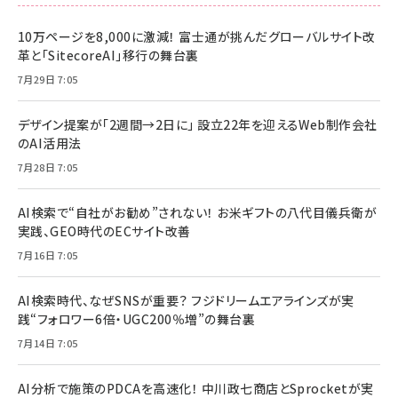
10万ページを8,000に激減！ 富士通が挑んだグローバルサイト改
革と「SitecoreAI」移行の舞台裏
7月29日 7:05
デザイン提案が「2週間→2日に」 設立22年を迎えるWeb制作会社
のAI活用法
7月28日 7:05
AI検索で“自社がお勧め”されない！ お米ギフトの八代目儀兵衛が
実践、GEO時代のECサイト改善
7月16日 7:05
AI検索時代、なぜSNSが重要？ フジドリームエアラインズが実
践“フォロワー6倍・UGC200％増”の舞台裏
7月14日 7:05
AI分析で施策のPDCAを高速化！ 中川政七商店とSprocketが実