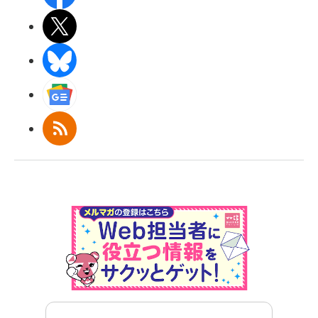
X(エックス)
BlueSky
Googleニュース
RSS