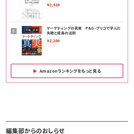
￥2,420
マーケティングの真実 P&G・グリコで学んだ
失敗と成長の法則
￥2,200
Amazonランキングをもっと見る
Amazon ビジネス・経済関連書籍 の売れ筋ランキン
Amazon 家電＆カメラ の売れ筋ランキング
Amazon パソコン・周辺機器 の売れ筋ランキング
グ
更新日時：2026/06/26 19:00
更新日時：2026/06/26 19:00
更新日時：2026/06/26 19:00
anan(アンアン)2026/07/01号 No.2501[魅せる
KIOXIA(キオクシア) 旧東芝メモリ microSD
KIOXIA(キオクシア) 旧東芝メモリ microSD
カラダ2026／宮舘涼太]
128GB UHS-I Class10 (最大読出速度
128GB UHS-I Class10 (最大読出速度
100MB/s) Nintendo Switch動作確認済 国内
100MB/s) Nintendo Switch動作確認済 国内
￥880
サポート正規品 メーカー保証5年 KLMEA128G
サポート正規品 メーカー保証5年 KLMEA128G
￥2,680
￥2,680
編集部からのおしらせ