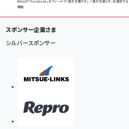
パ
Metaが「Facebook」のフィードで「表示を増やす」、「表示を減らす」を選択する
機能
ン
く
ず
スポンサー企業さま
シルバースポンサー