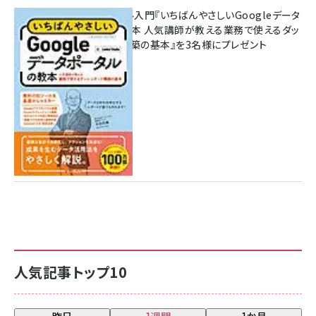
無料BIツール入門『いちばんやさしいGoogleデータ
ポータルの教本 人気講師が教える業務で使えるダッ
シュボード構築の基本』を3名様にプレゼント
7月31日 10:00
人気記事トップ10
昨日
1週間
1か月