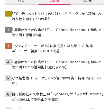
SEOで勝つタイトル付けの法則とは？ グーグルから評価され、
流入数を増やす5つの条件
1週間かかった作業が1日に！ Gemini Notebookを無料で
使い倒す活用術8選
アクティブユーザーが2倍に急成長！ JA共済アプリに学
ぶ“ユーザー視点”のUI/UX改善
1週間かかった作業が1日に！ Gemini Notebookを無料で
使い倒す8つの活用術【1週間まとめ】
なぜ経営者は、マーケティング部門の報告に納得できないの
か？
朝日新聞社の文章校正AI「Typoless」がブラウザ「Chrome」
と「Edge」上でも校正が可能に