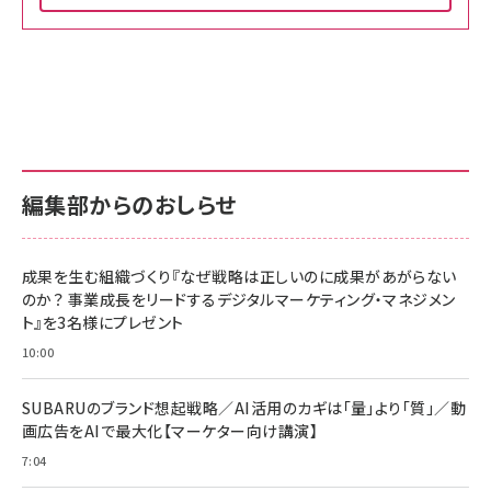
Amazon ビジネス・経済関連書籍 の売れ筋ランキン
Amazon 家電＆カメラ の売れ筋ランキング
Amazon パソコン・周辺機器 の売れ筋ランキング
グ
更新日時：2026/06/26 19:00
更新日時：2026/06/26 19:00
更新日時：2026/06/26 19:00
anan(アンアン)2026/07/01号 No.2501[魅せる
KIOXIA(キオクシア) 旧東芝メモリ microSD
KIOXIA(キオクシア) 旧東芝メモリ microSD
カラダ2026／宮舘涼太]
128GB UHS-I Class10 (最大読出速度
128GB UHS-I Class10 (最大読出速度
100MB/s) Nintendo Switch動作確認済 国内
100MB/s) Nintendo Switch動作確認済 国内
￥880
サポート正規品 メーカー保証5年 KLMEA128G
サポート正規品 メーカー保証5年 KLMEA128G
￥2,680
￥2,680
編集部からのおしらせ
anan(アンアン)2026/06/24号 No.2500増刊
スペシャルエディション[王道エンタメの矜持／
NIMASO ガラスフィルム iPhone 17 用 保護フィ
Amazon eギフトカード - Amazonロゴ - クラ
BTS]
ルム 強化ガラス 耐衝撃 高透過率 指紋防止 貼りや
シック
すい ガイド枠付き いPhone17 (6.3インチ) 対応
成果を生む組織づくり『なぜ戦略は正しいのに成果があがらない
￥1,100
￥5,000
2枚セット DSP25F1698
のか？ 事業成長をリードするデジタルマーケティング・マネジメン
￥1,599
ト』を3名様にプレゼント
anan(アンアン)2026/07/08号 No.2502[2026
Anker PowerLine III Flow USB-C & USB-C
年後半、あなたの恋と運命／山田涼介]
【New】Amazon Fire TV Stick HD | 手軽にスト
ケーブル Anker絡まないケーブル 240W 結束バン
10:00
リーミングをはじめよう | ストリーミングメディアプ
ド付き USB PD対応 シリコン素材採用 iPhone
￥880
レイヤー
17 / 16 / 15 / Galaxy iPad Pro MacBook
￥1,890
Pro/Air 各種対応 (1.8m ミッドナイトブラック)
SUBARUのブランド想起戦略／AI活用のカギは「量」より「質」／動
￥6,980
画広告をAIで最大化【マーケター向け講演】
ママ投資家が育休中に１億貯めた株式投資
アサヒ飲料 モンスター エナジー 355ml×24本
￥1,870
7:04
Anker Soundcore P31i (Bluetooth 6.1) 【完
￥4,192
全ワイヤレスイヤホン/アクティブノイズキャンセリ