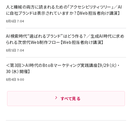
ング/マルチポイント接続 / 最大50時間再生 / PSE
人と機械の両方に読まれるための「アクセシビリティツリー」／AI
組織の成果を最大化する ルールのデザイン
技術基準適合】ブラック
￥5,990
サッポロ 生ビール 黒ラベル 350ml 缶 24本 ビー
に自社ブランドは表示されていますか？【Web担当者向け講演】
￥1,980
ル ケース買い【6/30応募〆切! 黒ラベルビヤセラー
8月6日 7:04
キャンペーン】
Anker PowerLine III Flow USB-C & USB-C
ケーブル Anker絡まないケーブル 240W 結束バン
￥4,857
ド付き USB PD対応 シリコン素材採用 iPhone
AI検索時代“選ばれるブランド”はどう作る？／生成AI時代に求め
Amazonランキングをもっと見る
17 / 16 / 15 / Galaxy iPad Pro MacBook
￥1,890
られる次世代Web制作フロー【Web担当者向け講演】
Pro/Air 各種対応 (1.8m ミッドナイトブラック)
Amazonランキングをもっと見る
8月5日 7:04
Amazonランキングをもっと見る
＜第3回＞AI時代のBtoBマーケティング実践講座【9/29（火）・
30（水）開催】
8月4日 9:00
すべて見る