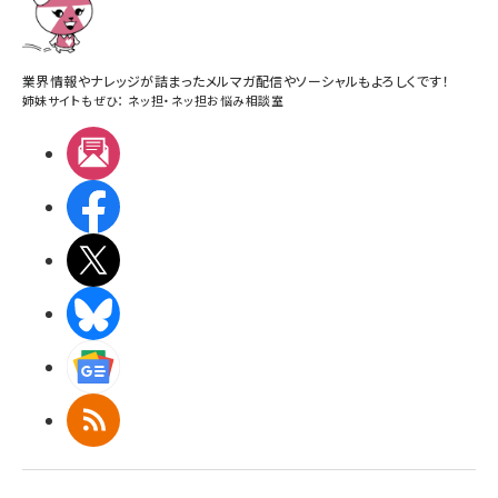
業界情報やナレッジが詰まったメルマガ配信やソーシャルもよろしくです！
姉妹サイトもぜひ：
ネッ担
・
ネッ担お悩み相談室
メルマガ
Facebook
X(エックス)
BlueSky
Googleニュース
RSS