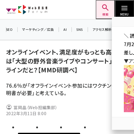
メ
Web担当者Forum
イ
検索
MENU
ン
コ
SEO
マーケティング／広告
AI
SNS
アクセス解析／データ分析
＼ 
ン
7月
テ
オンラインイベント、満足度がもっとも高いの
差し
ン
は「大型の野外音楽ライブやコンサート」。オフ
▼ア
ツ
seo (3523)
ラインだと？【MMD研調べ】
に
ai (2804)
移
76.6％が「オフラインイベント参加にはワクチン接種証
動
youtube (2429)
明書が必要」と考えている。
note (2312)
冨岡晶（Web担編集部）
セミナー (2303)
2022年3月11日 8:00
z世代 (1622)
meo (1275)