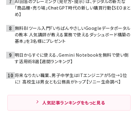
AI回答のフレーミング（見せ方・提示）は、デジタルの新たな
「商品棚・売り場」――ChatGPT時代の新しい購買行動【SEOまと
め】
無料BIツール入門『いちばんやさしいGoogleデータポータル
の教本 人気講師が教える業務で使えるダッシュボード構築の
基本』を3名様にプレゼント
明日からすぐに使える、Gemini Notebookを無料で使い倒
す活用術8選【週間ランキング】
将来なりたい職業、男子中学生はITエンジニアが5位→1位
に！ 高校生は男女とも公務員がトップ【ソニー生命調べ】
人気記事ランキングをもっと見る