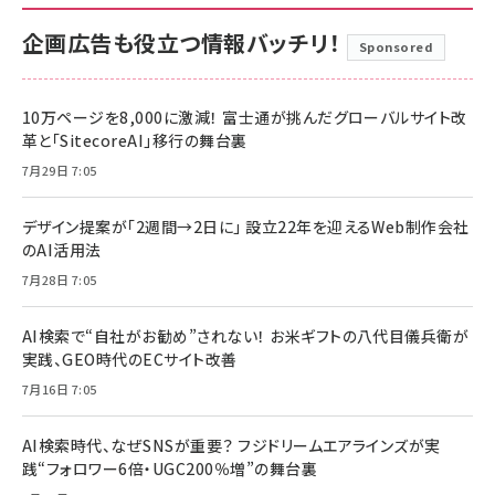
企画広告も役立つ情報バッチリ！
Sponsored
10万ページを8,000に激減！ 富士通が挑んだグローバルサイト改
革と「SitecoreAI」移行の舞台裏
7月29日 7:05
デザイン提案が「2週間→2日に」 設立22年を迎えるWeb制作会社
のAI活用法
7月28日 7:05
AI検索で“自社がお勧め”されない！ お米ギフトの八代目儀兵衛が
実践、GEO時代のECサイト改善
7月16日 7:05
AI検索時代、なぜSNSが重要？ フジドリームエアラインズが実
践“フォロワー6倍・UGC200％増”の舞台裏