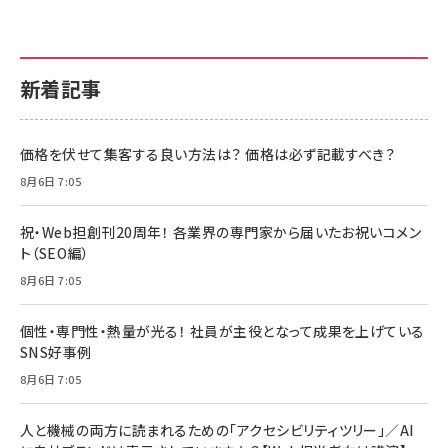
新着記事
価格を伏せて集客する良い方法は？ 価格は必ず記載すべき？
8月6日 7:05
祝・Web担創刊20周年！ 各業界の専門家から届いたお祝いコメン
ト（SEO編）
8月6日 7:05
個性・専門性・熱量が光る！ 社員が主役となって成果を上げている
SNS好事例
8月6日 7:05
人と機械の両方に読まれるための「アクセシビリティツリー」／AI