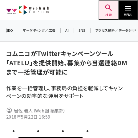
メ
Web担当者Forum
イ
検索
MENU
ン
コ
SEO
マーケティング／広告
AI
SNS
アクセス解析／データ分析
＼ 
ン
7月
テ
コムニコがTwitterキャンペーンツール
差し
ン
「ATELU」を提供開始、募集から当選連絡DM
▼ア
ツ
seo (3519)
まで一括管理が可能に
に
ai (2801)
移
作業を一括管理し、事務局の負担を軽減してキャン
動
youtube (2425)
ペーンの効率的な運用をサポート
note (2310)
岩佐 義人（Web担 編集部）
セミナー (2301)
2018年5月22日 16:59
z世代 (1620)
meo (1274)