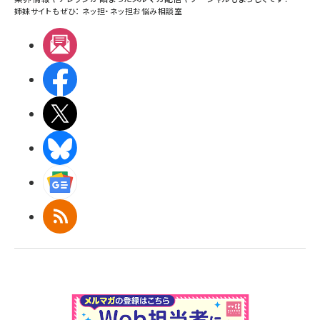
姉妹サイトもぜひ：
ネッ担
・
ネッ担お悩み相談室
メルマガ
Facebook
X(エックス)
BlueSky
Googleニュース
RSS