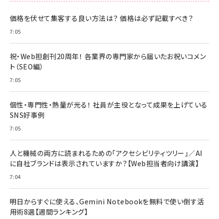
価格を伏せて集客する良い方法は？ 価格は必ず記載すべき？
7:05
祝・Web担創刊20周年！ 各業界の専門家から届いたお祝いコメン
ト（SEO編）
7:05
個性・専門性・熱量が光る！ 社員が主役となって成果を上げている
SNS好事例
7:05
人と機械の両方に読まれるための「アクセシビリティツリー」／AI
に自社ブランドは表示されていますか？【Web担当者向け講演】
7:04
明日からすぐに使える、Gemini Notebookを無料で使い倒す活
用術8選【週間ランキング】