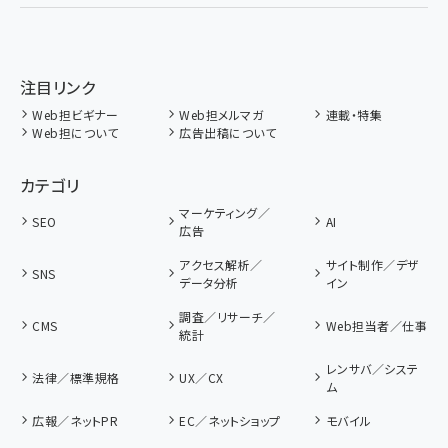
注目リンク
Web担ビギナー
Web担メルマガ
連載・特集
Web担について
広告出稿について
カテゴリ
マーケティング／
SEO
AI
広告
アクセス解析／
サイト制作／デザ
SNS
データ分析
イン
調査／リサーチ／
CMS
Web担当者／仕事
統計
レンサバ／システ
法律／標準規格
UX／CX
ム
広報／ネットPR
EC／ネットショップ
モバイル