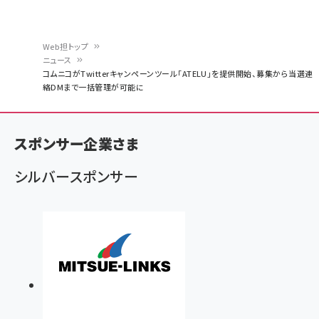
Web担トップ
ニュース
パ
コムニコがTwitterキャンペーンツール「ATELU」を提供開始、募集から当選連
絡DMまで一括管理が可能に
ン
く
ず
スポンサー企業さま
シルバースポンサー