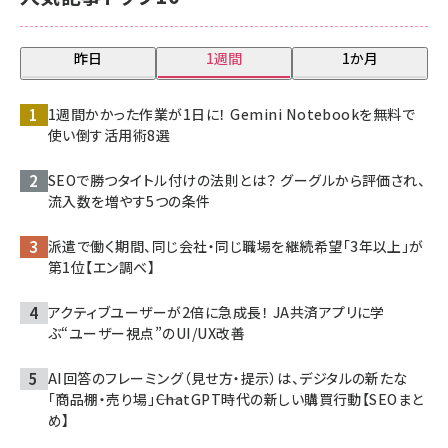
昨日
1週間
1か月
1週間かかった作業が1日に！ Gemini Notebookを無料で
使い倒す活用術8選
SEOで勝つタイトル付けの法則とは？ グーグルから評価され、
流入数を増やす5つの条件
派遣で働く期間、同じ会社・同じ職場を継続希望「3年以上」が
第1位【エン調べ】
アクティブユーザーが2倍に急成長！ JA共済アプリに学
ぶ“ユーザー視点”のUI/UX改善
AI回答のフレーミング（見せ方・提示）は、デジタルの新たな
「商品棚・売り場」――ChatGPT時代の新しい購買行動【SEOまと
め】