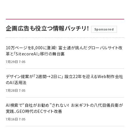
企画広告も役立つ情報バッチリ！
Sponsored
10万ページを8,000に激減！ 富士通が挑んだグローバルサイト改
革と「SitecoreAI」移行の舞台裏
7月29日 7:05
デザイン提案が「2週間→2日に」 設立22年を迎えるWeb制作会社
のAI活用法
7月28日 7:05
AI検索で“自社がお勧め”されない！ お米ギフトの八代目儀兵衛が
実践、GEO時代のECサイト改善
7月16日 7:05