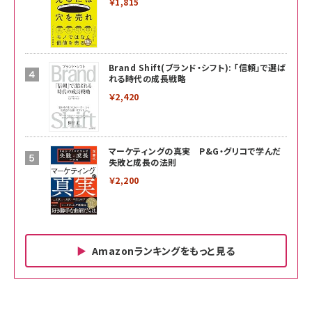
￥1,815
Brand Shift(ブランド・シフト): 「信頼」で選ば
れる時代の成長戦略
￥2,420
マーケティングの真実 P&G・グリコで学んだ
失敗と成長の法則
￥2,200
Amazonランキングをもっと見る
Amazon ビジネス・経済関連書籍 の売れ筋ランキン
Amazon 家電＆カメラ の売れ筋ランキング
Amazon パソコン・周辺機器 の売れ筋ランキング
グ
更新日時：2026/06/26 19:00
更新日時：2026/06/26 19:00
更新日時：2026/06/26 19:00