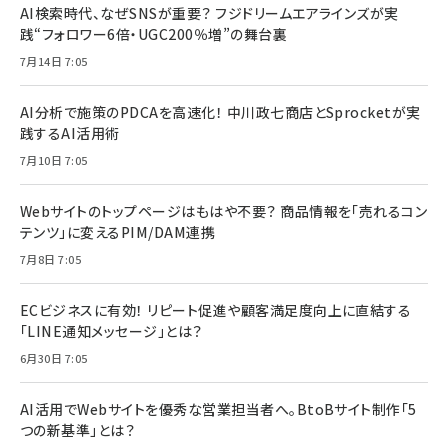
AI検索時代、なぜSNSが重要？ フジドリームエアラインズが実
践“フォロワー6倍・UGC200％増”の舞台裏
7月14日 7:05
AI分析で施策のPDCAを高速化！ 中川政七商店とSprocketが実
践するAI活用術
7月10日 7:05
Webサイトのトップページはもはや不要？ 商品情報を「売れるコン
テンツ」に変えるPIM/DAM連携
7月8日 7:05
ECビジネスに有効！ リピート促進や顧客満足度向上に直結する
「LINE通知メッセージ」とは？
6月30日 7:05
AI活用でWebサイトを優秀な営業担当者へ。BtoBサイト制作「5
つの新基準」とは？