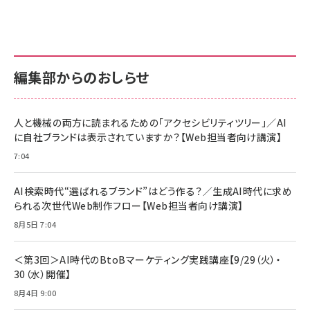
anan(アンアン)2026/07/01号 No.2501[魅
KIOXIA(キオクシア) 旧東芝メモリ microSD
KIOXIA(キオクシア) 旧東芝メモリ microSD
せるカラダ2026／宮舘涼太]
128GB UHS-I Class10 (最大読出速度
128GB UHS-I Class10 (最大読出速度
100MB/s) Nintendo Switch動作確認済 国
100MB/s) Nintendo Switch動作確認済 国
￥880
内サポート正規品 メーカー保証5年
内サポート正規品 メーカー保証5年
￥2,680
￥2,680
KLMEA128G
KLMEA128G
編集部からのおしらせ
anan(アンアン)2026/06/24号 No.2500増
刊 スペシャルエディション[王道エンタメの矜
NIMASO ガラスフィルム iPhone 17 用 保護
Amazon eギフトカード - Amazonロゴ - ク
持／BTS]
フィルム 強化ガラス 耐衝撃 高透過率 指紋防
ラシック
止 貼りやすい ガイド枠付き いPhone17 (6.3
人と機械の両方に読まれるための「アクセシビリティツリー」／AI
￥1,100
￥5,000
インチ) 対応 2枚セット DSP25F1698
に自社ブランドは表示されていますか？【Web担当者向け講演】
￥1,599
7:04
anan(アンアン)2026/07/08号
Anker PowerLine III Flow USB-C & USB-
No.2502[2026年後半、あなたの恋と運命／山
【New】Amazon Fire TV Stick HD | 手軽に
C ケーブル Anker絡まないケーブル 240W 結
田涼介]
ストリーミングをはじめよう | ストリーミングメ
束バンド付き USB PD対応 シリコン素材採用
AI検索時代“選ばれるブランド”はどう作る？／生成AI時代に求め
ディアプレイヤー
iPhone 17 / 16 / 15 / Galaxy iPad Pro
￥880
￥1,890
MacBook Pro/Air 各種対応 (1.8m ミッドナ
られる次世代Web制作フロー【Web担当者向け講演】
￥6,980
イトブラック)
8月5日 7:04
ママ投資家が育休中に１億貯めた株式投資
アサヒ飲料 モンスター エナジー 355ml×24
Anker Soundcore P31i (Bluetooth 6.1)
本
￥1,870
【完全ワイヤレスイヤホン/アクティブノイズキャ
＜第3回＞AI時代のBtoBマーケティング実践講座【9/29（火）・
￥4,192
ンセリング/マルチポイント接続 / 最大50時間
30（水）開催】
再生 / PSE技術基準適合】ブラック
￥5,990
組織の成果を最大化する ルールのデザイン
サッポロ 生ビール 黒ラベル 350ml 缶 24本
8月4日 9:00
ビール ケース買い【6/30応募〆切! 黒ラベルビ
￥1,980