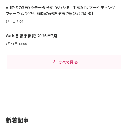
Anker PowerLine III Flow USB-C & USB-
ヤセラーキャンペーン】
C ケーブル Anker絡まないケーブル 240W 結
AI時代のSEOやデータ分析がわかる「生成AI×マーケティング
￥4,857
束バンド付き USB PD対応 シリコン素材採用
フォーラム 2026」講師の必読記事7選【8/27開催】
iPhone 17 / 16 / 15 / Galaxy iPad Pro
￥1,890
Amazonランキングをもっと見る
MacBook Pro/Air 各種対応 (1.8m ミッドナ
8月4日 7:04
イトブラック)
Amazonランキングをもっと見る
Web担 編集後記 2026年7月
Amazonランキングをもっと見る
7月31日 15:00
すべて見る
新着記事