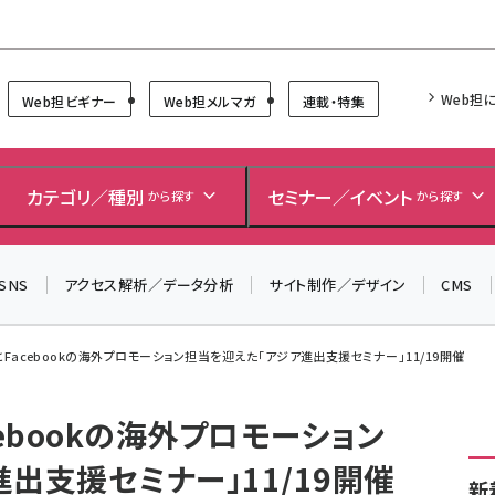
Forum
Web担
Web担ビギナー
Web担メルマガ
連載・特集
＼ 8月27日開催、申し込み受付中！ ／
生成AIをマーケティング等に活用するための考え方を学べ
カテゴリ／種別
セミナー／イベント
から探す
から探す
るセミナーイベント「生成AI × マーケティング フォーラム
2026」開催！
SNS
アクセス解析／データ分析
サイト制作／デザイン
CMS
▼申し込みはこちらから▼
eとFacebookの海外プロモーション担当を迎えた「アジア進出支援セミナー」11/19開催
acebookの海外プロモーション
出支援セミナー」11/19開催
新