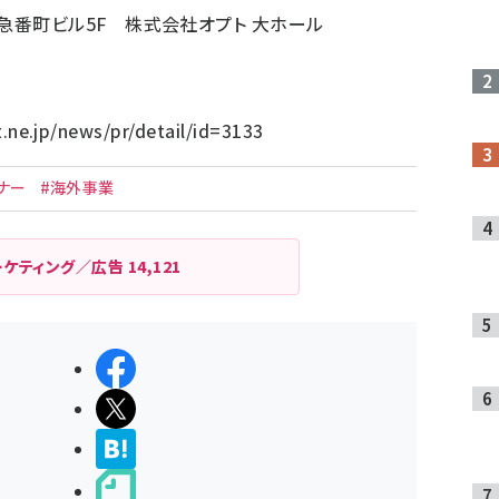
急番町ビル5F 株式会社オプト 大ホール
.ne.jp/news/pr/detail/id=3133
ナー
#海外事業
ーケティング／広告
14,121
シェアする
ポストする
>ブクマする
noteで書く