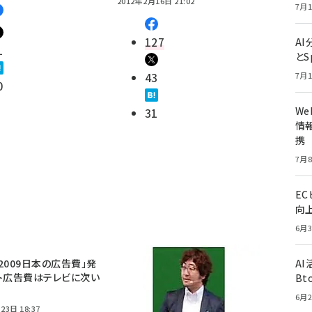
2012年2月16日 21:02
7月1
127
A
1
とS
43
7月1
0
W
31
情報
携
7月8
E
向
6月3
2009日本の広告費」発
A
ト広告費はテレビに次い
Bt
6月2
23日 18:37