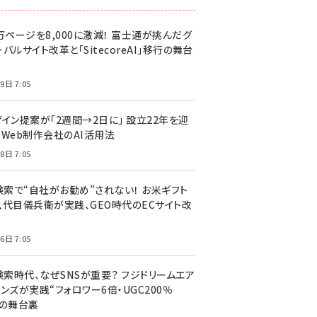
万ページを8,000に激減！ 富士通が挑んだグ
バルサイト改革と「SitecoreAI」移行の舞台
9日 7:05
ザイン提案が「2週間→2日に」 設立22年を迎
るWeb制作会社のAI活用法
8日 7:05
I検索で“自社がお勧め”されない！ お米ギフト
八代目儀兵衛が実践、GEO時代のECサイト改
6日 7:05
検索時代、なぜSNSが重要？ フジドリームエア
ンズが実践“フォロワー6倍・UGC200％
”の舞台裏