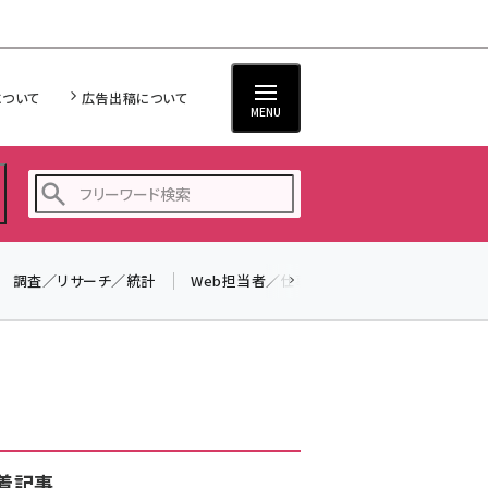
について
広告出稿について
MENU
調査／リサーチ／統計
Web担当者／仕事
法律／標準規格
seo (3528)
ai (2811)
youtube (2439)
note (2315)
セミナー (2308)
着記事