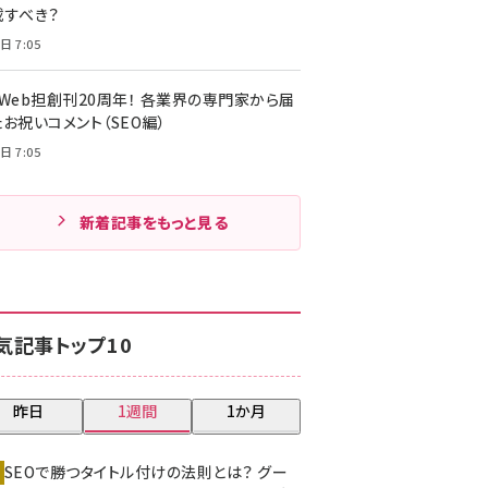
載すべき？
日 7:05
・Web担創刊20周年！ 各業界の専門家から届
お祝いコメント（SEO編）
日 7:05
新着記事をもっと見る
気記事トップ10
昨日
1週間
1か月
SEOで勝つタイトル付けの法則とは？ グー