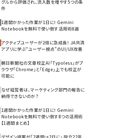
グルから評価され、流入数を増やす5つの条
件
1週間かかった作業が1日に！ Gemini
Notebookを無料で使い倒す活用術8選
アクティブユーザーが2倍に急成長！ JA共済
アプリに学ぶ“ユーザー視点”のUI/UX改善
朝日新聞社の文章校正AI「Typoless」がブ
ラウザ「Chrome」と「Edge」上でも校正が
可能に
なぜ経営者は、マーケティング部門の報告に
納得できないのか？
1週間かかった作業が1日に！ Gemini
Notebookを無料で使い倒す8つの活用術
【1週間まとめ】
デザイン提案が「2週間→2日に」 設立22年