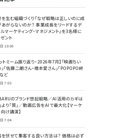
z世代 (1623)
果を生む組織づくり『なぜ戦略は正しいのに成
meo (1277)
があがらないのか？ 事業成長をリードするデ
llmo (1166)
タルマーケティング・マネジメント』を3名様に
レゼント
日 10:00
ットミーム振り返り・2026年7月】「映画ちい
」「佐藤二朗さん・橋本愛さん」「POPOPO終
」など
日 7:05
UBARUのブランド想起戦略／AI活用のカギは
量」より「質」／動画広告をAIで最大化【マーケ
ー向け講演】
日 7:04
格を伏せて集客する良い方法は？ 価格は必ず