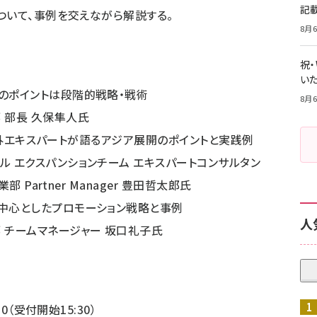
記
ついて、事例を交えながら解説する。
8月6
祝
いた
出のポイントは段階的戦略・戦術
8月6
 部長 久保隼人氏
okの海外エキスパートが語るアジア展開のポイントと実践例
ル エクスパンションチーム エキスパートコンサルタン
業部 Partner Manager 豊田哲太郎氏
を中心としたプロモーション戦略と事例
人
 チームマネージャー 坂口礼子氏
30（受付開始15:30）