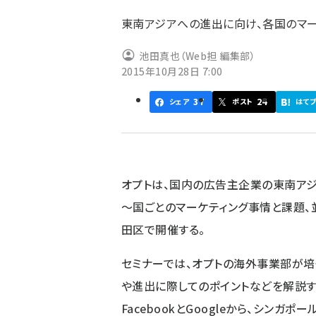
ず
東南アジアへの進出に向け、各国のマ
池田真也（Web担 編集部）
2015年10月28日 7:00
37
24
シェア
ポスト
はて
オプトは、国内の広告主企業の東南ア
～国ごとのマーケティング事情と課題、
田区で開催する。
セミナーでは、オプトの海外事業部が培
や進出に際してのポイントなどを解説す
FacebookとGoogleから、シン