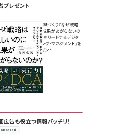
者プレゼント
成果を生む組織づくり『なぜ戦略
は正しいのに成果があがらないの
か？ 事業成長をリードするデジタ
ルマーケティング・マネジメント』を
3名様にプレゼント
8月7日 10:00
画広告も役立つ情報バッチリ！
ponsored