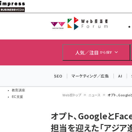
メ
イ
Web担当者
Web担当者
ン
EC担当者
コ
製品導入
ン
企業IT
ソフト開発
テ
人気／注目
から探す
IoT・AI
ン
DCクラウド
研究・調査
ツ
SEO
マーケティング／広告
AI
エネルギー
に
ドローン
移
教育講座
Web担トップ
ニュース
オプト、Googl
EC支援
動
パ
オプト、GoogleとF
ン
担当を迎えた「アジア進
く