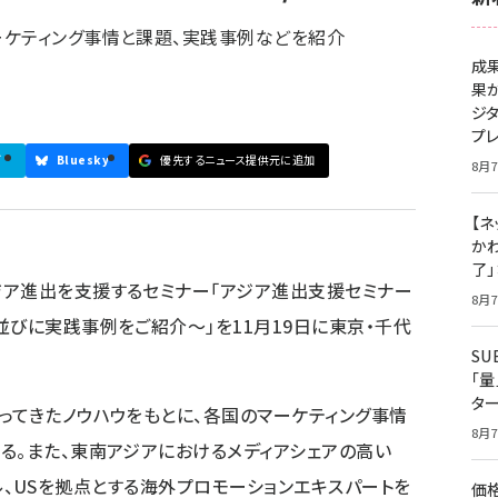
ーケティング事情と課題、実践事例などを紹介
成
果
ジ
プ
ブ
Bluesky
優先するニュース提供元に追加
8月7
【ネ
かわ
了
ジア進出を支援するセミナー「アジア進出支援セミナー
8月7
並びに実践事例をご紹介～」を11月19日に東京・千代
S
「
タ
ってきたノウハウをもとに、各国のマーケティング事情
8月7
る。また、東南アジアにおけるメディアシェアの高い
ガポール、USを拠点とする海外プロモーションエキスパートを
価