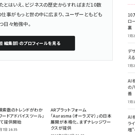
たとはいえ、ビジネスの歴史からすればまだ10数
の仕事がもっと世の中に広まり、ユーザーともども
10
ロー
つ日々勉強中。
裏
7月2
担 編集部）
のプロフィールを見る
デ
え
7月2
A
の
善
7月1
検索数のトレンドがわか
ARプラットフォーム
ワードアドバイスツール」
「Aurasma（オーラズマ）」の日本
AI
して提供開始
展開が本格化、まずナレッジワー
ライ
クスが提供
増
月7日 16:35