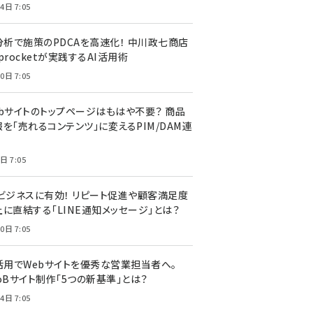
4日 7:05
I分析で施策のPDCAを高速化！ 中川政七商店
procketが実践するAI活用術
0日 7:05
ebサイトのトップページはもはや不要？ 商品
を「売れるコンテンツ」に変えるPIM/DAM連
日 7:05
Cビジネスに有効！ リピート促進や顧客満足度
上に直結する「LINE通知メッセージ」とは？
0日 7:05
I活用でWebサイトを優秀な営業担当者へ。
oBサイト制作「5つの新基準」とは？
4日 7:05