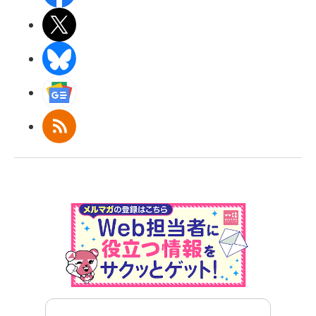
X(エックス)
BlueSky
Googleニュース
RSS