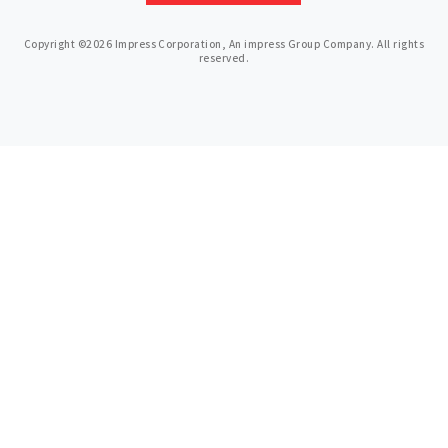
Copyright ©2026 Impress Corporation, An impress Group Company. All rights
reserved.