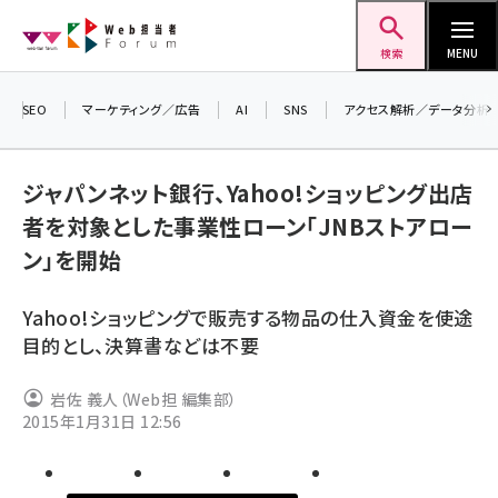
メ
Web担当者Forum
イ
検索
MENU
ン
コ
SEO
マーケティング／広告
AI
SNS
アクセス解析／データ分析
＼ 
ン
生成
テ
ジャパンネット銀行、Yahoo!ショッピング出店
るセ
ン
者を対象とした事業性ローン「JNBストアロー
202
ツ
seo (3532)
ン」を開始
▼申
に
ai (2814)
移
Yahoo!ショッピングで販売する物品の仕入資金を使途
動
youtube (2441)
目的とし、決算書などは不要
note (2317)
岩佐 義人（Web担 編集部）
セミナー (2310)
2015年1月31日 12:56
z世代 (1623)
meo (1277)