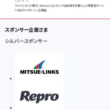
ニュース
パ
ジャパンネット銀行、Yahoo!ショッピング出店者を対象とした事業性ローン
「JNBストアローン」を開始
ン
く
ず
スポンサー企業さま
シルバースポンサー