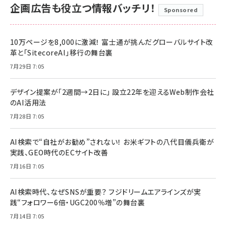
企画広告も役立つ情報バッチリ！
Sponsored
10万ページを8,000に激減！ 富士通が挑んだグローバルサイト改
革と「SitecoreAI」移行の舞台裏
7月29日 7:05
デザイン提案が「2週間→2日に」 設立22年を迎えるWeb制作会社
のAI活用法
7月28日 7:05
AI検索で“自社がお勧め”されない！ お米ギフトの八代目儀兵衛が
実践、GEO時代のECサイト改善
7月16日 7:05
AI検索時代、なぜSNSが重要？ フジドリームエアラインズが実
践“フォロワー6倍・UGC200％増”の舞台裏
7月14日 7:05