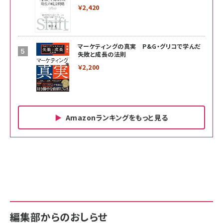
￥2,420
マーケティングの真実 P&G・グリコで学んだ
失敗と成長の法則
￥2,200
Amazonランキングをもっと見る
Amazon ビジネス・経済関連書籍 の売れ筋ランキン
Amazon 家電＆カメラ の売れ筋ランキング
Amazon パソコン・周辺機器 の売れ筋ランキング
グ
更新日時：2026/06/26 19:00
更新日時：2026/06/26 19:00
更新日時：2026/06/26 19:00
anan(アンアン)2026/07/01号 No.2501[魅
KIOXIA(キオクシア) 旧東芝メモリ microSD
KIOXIA(キオクシア) 旧東芝メモリ microSD
せるカラダ2026／宮舘涼太]
128GB UHS-I Class10 (最大読出速度
128GB UHS-I Class10 (最大読出速度
100MB/s) Nintendo Switch動作確認済 国
100MB/s) Nintendo Switch動作確認済 国
￥880
内サポート正規品 メーカー保証5年
内サポート正規品 メーカー保証5年
￥2,680
￥2,680
KLMEA128G
KLMEA128G
編集部からのおしらせ