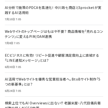
AI分析で施策のPDCAを高速化！ 中川政七商店とSprocketが実
践するAI活用術
7月10日 7:05
Webサイトのトップページはもはや不要？ 商品情報を「売れるコン
テンツ」に変えるPIM/DAM連携
7月8日 7:05
ECビジネスに有効！ リピート促進や顧客満足度向上に直結する
「LINE通知メッセージ」とは？
6月30日 7:05
AI活用でWebサイトを優秀な営業担当者へ。BtoBサイト制作「5
つの新基準」とは？
6月24日 7:05
検索上位でもAI Overviewsに出ない!? 老舗米屋・八代目儀兵衛
が取り組んだGEO施策