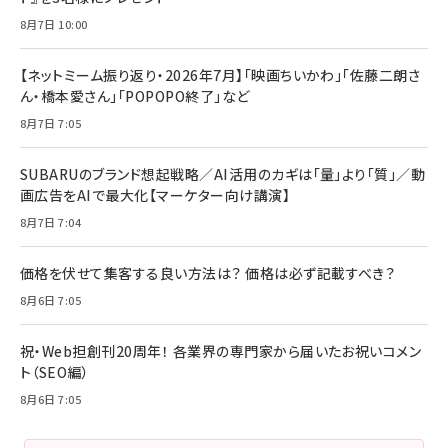
8月7日 10:00
【ネットミーム振り返り・2026年7月】「映画ちいかわ」「佐藤二朗さ
ん・橋本愛さん」「POPOPO終了」など
8月7日 7:05
SUBARUのブランド想起戦略／AI活用のカギは「量」より「質」／動
画広告をAIで最大化【マーケター向け講演】
8月7日 7:04
価格を伏せて集客する良い方法は？ 価格は必ず記載すべき？
8月6日 7:05
祝・Web担創刊20周年！ 各業界の専門家から届いたお祝いコメン
ト（SEO編）
8月6日 7:05