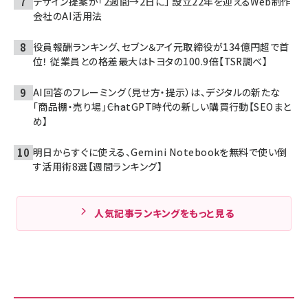
デザイン提案が「2週間→2日に」 設立22年を迎えるWeb制作
会社のAI活用法
役員報酬ランキング、セブン＆アイ元取締役が134億円超で首
位！ 従業員との格差最大はトヨタの100.9倍【TSR調べ】
AI回答のフレーミング（見せ方・提示）は、デジタルの新たな
「商品棚・売り場」――ChatGPT時代の新しい購買行動【SEOまと
め】
明日からすぐに使える、Gemini Notebookを無料で使い倒
す活用術8選【週間ランキング】
人気記事ランキングをもっと見る