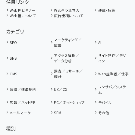
注目リンク
Web担ビギナー
Web担メルマガ
連載・特集
Web担について
広告出稿について
カテゴリ
マーケティング／
SEO
AI
広告
アクセス解析／
サイト制作／デザ
SNS
データ分析
イン
調査／リサーチ／
CMS
Web担当者／仕事
統計
レンサバ／システ
法律／標準規格
UX／CX
ム
広報／ネットPR
EC／ネットショップ
モバイル
メールマーケ
SEM
その他
種別