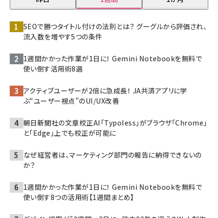
SEOで勝つタイトル付けの法則とは？ グーグルから評価され、
流入数を増やす5つの条件
1週間かかった作業が1日に！ Gemini Notebookを無料で
使い倒す活用術8選
アクティブユーザーが2倍に急成長！ JA共済アプリに学
ぶ“ユーザー視点”のUI/UX改善
朝日新聞社の文章校正AI「Typoless」がブラウザ「Chrome」
と「Edge」上でも校正が可能に
なぜ経営者は、マーケティング部門の報告に納得できないの
か？
1週間かかった作業が1日に！ Gemini Notebookを無料で
使い倒す8つの活用術【1週間まとめ】