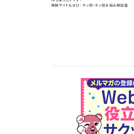
姉妹サイトもぜひ：
ネッ担
・
ネッ担お悩み相談室