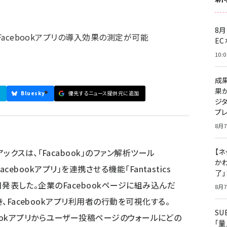
8月
Facebookアプリの導入効果の測定が可能
E
10:0
成
果
Bluesky
優先するニュース提供元に追加
ジ
プ
8月7
クスは、「Facabook」のファン解析ツール
【ネ
かわ
「Facebookアプリ」を連携させる機能「Fantastics
了
1日発表した。企業のFacebookページに組み込んだ
8月7
き、Facebookアプリ利用者の行動を可視化する。
S
Facebookアプリからユーザー投稿ページのウォールにどの
「