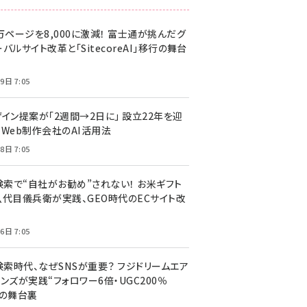
万ページを8,000に激減！ 富士通が挑んだグ
バルサイト改革と「SitecoreAI」移行の舞台
9日 7:05
ザイン提案が「2週間→2日に」 設立22年を迎
るWeb制作会社のAI活用法
8日 7:05
I検索で“自社がお勧め”されない！ お米ギフト
八代目儀兵衛が実践、GEO時代のECサイト改
6日 7:05
検索時代、なぜSNSが重要？ フジドリームエア
ンズが実践“フォロワー6倍・UGC200％
”の舞台裏