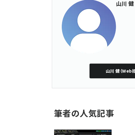
山川 健
山川 健（Web
筆者の人気記事