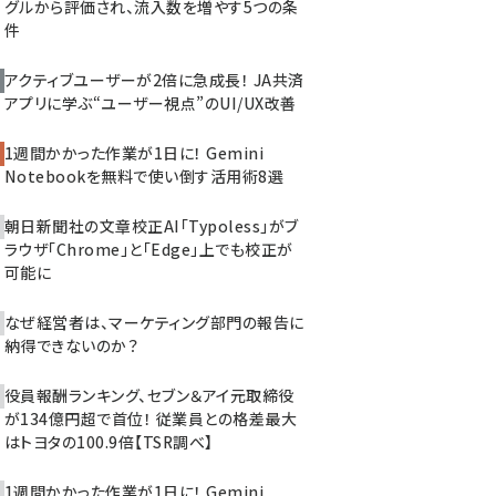
グルから評価され、流入数を増やす5つの条
件
アクティブユーザーが2倍に急成長！ JA共済
アプリに学ぶ“ユーザー視点”のUI/UX改善
1週間かかった作業が1日に！ Gemini
Notebookを無料で使い倒す活用術8選
朝日新聞社の文章校正AI「Typoless」がブ
ラウザ「Chrome」と「Edge」上でも校正が
可能に
なぜ経営者は、マーケティング部門の報告に
納得できないのか？
役員報酬ランキング、セブン＆アイ元取締役
が134億円超で首位！ 従業員との格差最大
はトヨタの100.9倍【TSR調べ】
1週間かかった作業が1日に！ Gemini