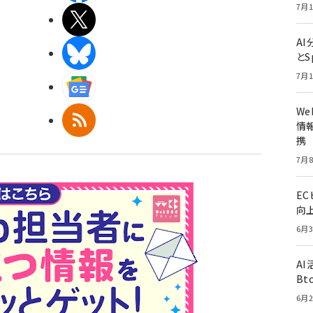
7月1
X(エックス)
A
BlueSky
とS
7月1
Googleニュース
W
RSS
情報
携
7月8
E
向
6月3
A
Bt
6月2