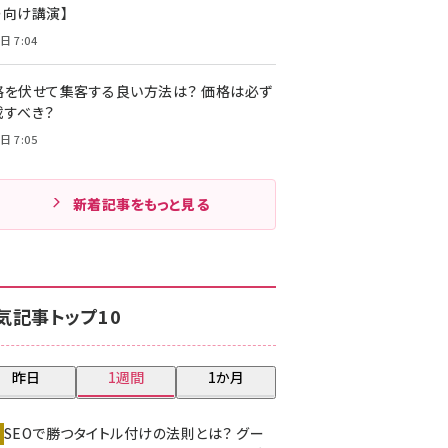
ー向け講演】
日 7:04
格を伏せて集客する良い方法は？ 価格は必ず
載すべき？
日 7:05
新着記事をもっと見る
気記事トップ10
昨日
1週間
1か月
SEOで勝つタイトル付けの法則とは？ グー