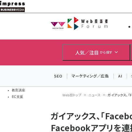
メ
イ
Web担当者
Web担当者
ン
EC担当者
コ
製品導入
ン
企業IT
ソフト開発
テ
人気／注目
から探す
IoT・AI
ン
DCクラウド
研究・調査
ツ
SEO
マーケティング／広告
AI
エネルギー
に
ドローン
移
教育講座
Web担トップ
ニュース
ガイアックス、「Fa
EC支援
動
パ
ガイアックス、「Face
ン
Facebookアプリを連携す
く