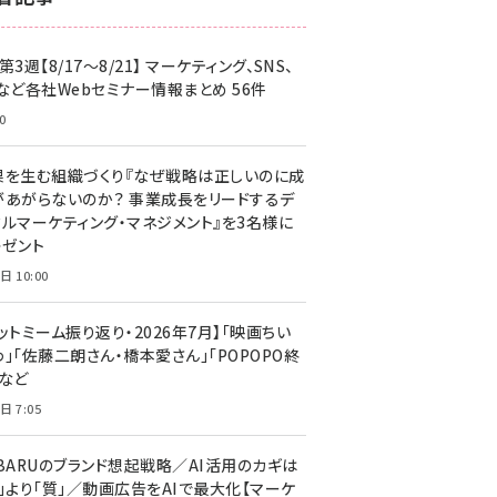
z世代 (1632)
第3週【8/17～8/21】 マーケティング、SNS、
meo (1282)
Cなど各社Webセミナー情報まとめ 56件
llmo (1171)
0
果を生む組織づくり『なぜ戦略は正しいのに成
があがらないのか？ 事業成長をリードするデ
タルマーケティング・マネジメント』を3名様に
レゼント
日 10:00
ットミーム振り返り・2026年7月】「映画ちい
」「佐藤二朗さん・橋本愛さん」「POPOPO終
」など
日 7:05
UBARUのブランド想起戦略／AI活用のカギは
量」より「質」／動画広告をAIで最大化【マーケ