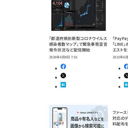
「都道府県別新型コロナウイルス
「Pay
感染者数マップ」で緊急事態宣言
「LIN
発令状況など配信開始
エスト
2020年4月8日 7:02
2022年6月
ファース
対応のデ
料配布