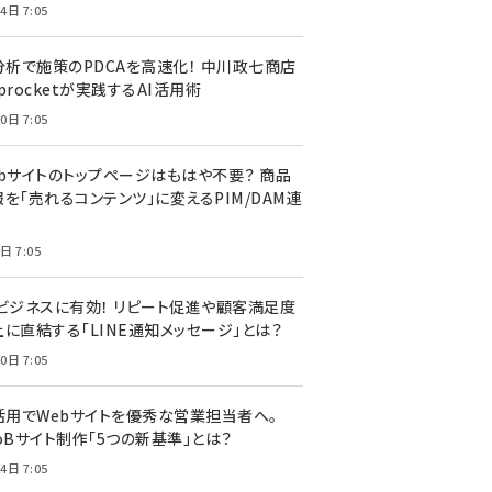
4日 7:05
I分析で施策のPDCAを高速化！ 中川政七商店
procketが実践するAI活用術
0日 7:05
ebサイトのトップページはもはや不要？ 商品
を「売れるコンテンツ」に変えるPIM/DAM連
日 7:05
Cビジネスに有効！ リピート促進や顧客満足度
上に直結する「LINE通知メッセージ」とは？
0日 7:05
I活用でWebサイトを優秀な営業担当者へ。
oBサイト制作「5つの新基準」とは？
4日 7:05