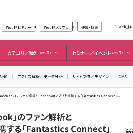
Forum
Web担
Web担ビギナー
Web担メルマガ
連載・特集
＼ 8月27日開催、申し込み受付中！ ／
生成AIをマーケティング等に活用するための考え方を学べ
カテゴリ／種別
セミナー／イベント
から探す
から探す
るセミナーイベント「生成AI × マーケティング フォーラム
2026」開催！
SNS
アクセス解析／データ分析
サイト制作／デザイン
CMS
▼申し込みはこちらから▼
cebook」のファン解析とFacebookアプリを連携する「Fantastics Connect」...
book」のファン解析と
る「Fantastics Connect」
新