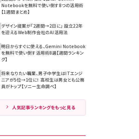
Notebookを無料で使い倒す8つの活用術
【1週間まとめ】
デザイン提案が「2週間→2日に」 設立22年
を迎えるWeb制作会社のAI活用法
明日からすぐに使える、Gemini Notebook
を無料で使い倒す活用術8選【週間ランキン
グ】
将来なりたい職業、男子中学生はITエンジ
ニアが5位→1位に！ 高校生は男女とも公務
員がトップ【ソニー生命調べ】
人気記事ランキングをもっと見る