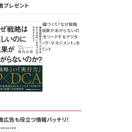
者プレゼント
成果を生む組織づくり『なぜ戦略
は正しいのに成果があがらないの
か？ 事業成長をリードするデジタ
ルマーケティング・マネジメント』を
3名様にプレゼント
8月7日 10:00
画広告も役立つ情報バッチリ！
ponsored