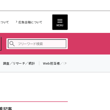
について
広告出稿について
MENU
調査／リサーチ／統計
Web担当者／仕事
法律／標準規格
seo (3541)
ai (2827)
youtube (2449)
note (2323)
セミナー (2318)
着記事