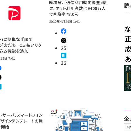
総務省、「通信利用動向調査」結
読
果、ネット利用者数は9408万人
で普及率78.0％
2010年4月29日 1:41
Pay」に簡単な手順で
E」の「友だち」に支払いリク
25
を送る機能を追加
15日 7:01
36
トサーバ、スマートフォン
企
ザインテンプレートの無
を開始
S