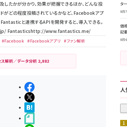
及したかが分かり、効果が把握できるほか、どんな投
タ
8月7
がどの程度投稿されているかなど、Facebookアプ
ntasticと連携するAPIを開発すると、導入できる。
価
jp/
Fantastics
http://www.fantastics.me/
記
8月6
#Facebook
#Facebookアプリ
#ファン解析
セス解析／データ分析
2,882
シェアする
人
ポストする
>ブクマする
noteで書く