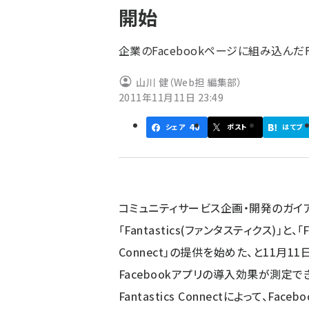
開始
ず
企業のFacebookページに組み込んだ
山川 健（Web担 編集部）
2011年11月11日 23:49
40
シェア
ポスト
はてブ
コミュニティサービス企画・開発のガイアッ
「Fantastics(ファンタスティクス)」と、
Connect」の提供を始めた、と11月1
Facebookアプリの導入効果が測定で
Fantastics Connectによって、