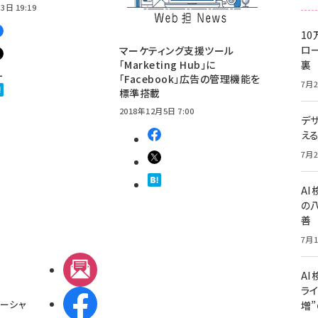
3日 19:19
10
ロー
マーケティング支援ツール
「Marketing Hub」に
裏
1
「Facebook」広告の管理機能を
7月2
標準搭載
2018年12月5日 7:00
デ
え
7月2
A
の
善
7月1
メルマガ
AI
ライ
Facebook
ーシャ
増