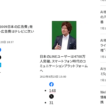
A
の
善
2009日本の広告費」発
7月1
ト広告費はテレビに次い
AI
23日 18:37
ライ
増
日本のLINEユーザーは4700万
7月1
人突破、スマートフォン時代のコ
ミュニケーションプラットフォーム
A
1
へ
とS
2013年8月23日 15:00
7月1
148
W
情報
31
携