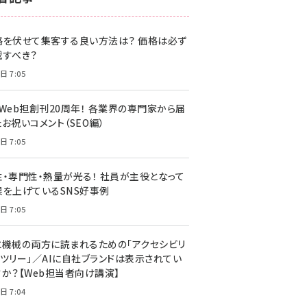
z世代 (1622)
格を伏せて集客する良い方法は？ 価格は必ず
meo (1275)
載すべき？
llmo (1163)
日 7:05
・Web担創刊20周年！ 各業界の専門家から届
お祝いコメント（SEO編）
日 7:05
性・専門性・熱量が光る！ 社員が主役となって
果を上げているSNS好事例
日 7:05
と機械の両方に読まれるための「アクセシビリ
ィツリー」／AIに自社ブランドは表示されてい
すか？【Web担当者向け講演】
日 7:04