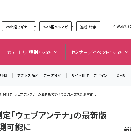
Forum
Web担
Web担ビギナー
Web担メルマガ
連載・特集
＼ 8月27日開催、申し込み受付中！ ／
生成AIをマーケティング等に活用するための考え方を学べ
カテゴリ／種別
セミナー／イベント
から探す
から探す
るセミナーイベント「生成AI × マーケティング フォーラム
2026」開催！
▼申し込みはこちらから▼
SNS
アクセス解析／データ分析
サイト制作／デザイン
CMS
告効果測定「ウェブアンテナ」の最新版ですべての流入元を計測可能に
測定「ウェブアンテナ」の最新版
測可能に
新