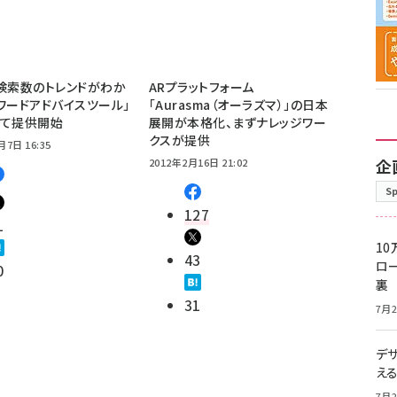
検索数のトレンドがわか
ARプラットフォーム
ワードアドバイスツール」
「Aurasma（オーラズマ）」の日本
して提供開始
展開が本格化、まずナレッジワー
クスが提供
月7日 16:35
企
2012年2月16日 21:02
S
127
1
10
43
ロー
0
裏
31
7月2
デ
え
7月2