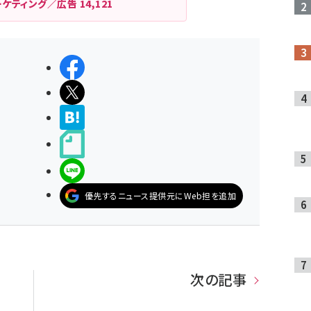
ーケティング／広告
14,121
シェアする
ポストする
>ブクマする
noteで書く
LINEで送る
優先するニュース提供元にWeb担を追加
次の記事