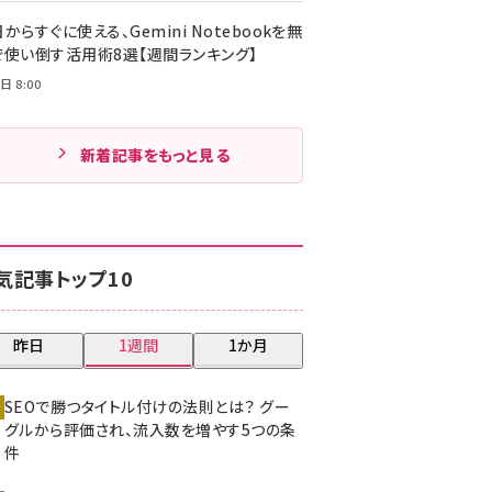
からすぐに使える、Gemini Notebookを無
で使い倒す活用術8選【週間ランキング】
日 8:00
新着記事をもっと見る
気記事トップ10
昨日
1週間
1か月
SEOで勝つタイトル付けの法則とは？ グー
グルから評価され、流入数を増やす5つの条
件