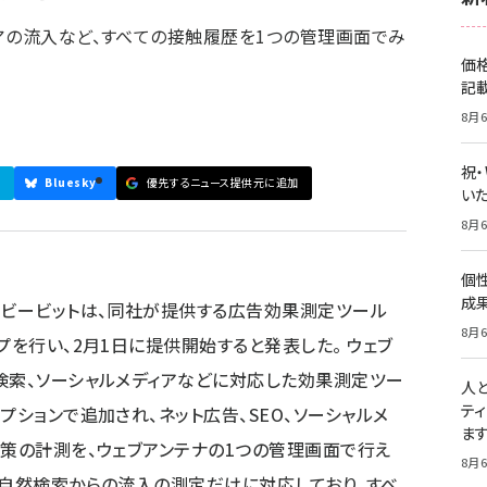
アの流入など、すべての接触履歴を1つの管理画面でみ
価
記
8月6
祝
Bluesky
優先するニュース提供元に追加
いた
8月6
個
成
のビービットは、同社が提供する広告効果測定ツール
8月6
プを行い、2月1日に提供開始すると発表した。 ウェブ
検索、ソーシャルメディアなどに対応した効果測定ツー
人
テ
プションで追加され、ネット広告、SEO、ソーシャルメ
ま
施策の計測を、ウェブアンテナの1つの管理画面で行え
8月6
と自然検索からの流入の測定だけに対応しており、すべ