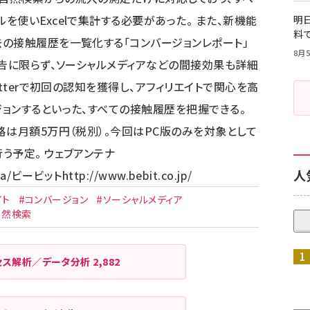
使いExcelで集計する必要があった。 また、新機能
明日
料
の接触履歴を一覧化する「コンバージョンレポート」
8月5
広告に限らず、ソーシャルメディアなどの間接効果も詳細
itterで初回の認知を獲得し、アフィリエイトで関心を高
ョンするといった、すべての接触履歴を把握できる。
格は月額5万円（税別）。今回はPC版のみを対象として
う予定。 ウェブアンテナ
人
a/
ビービット
http://www.bebit.co.jp/
イト
#コンバージョン
#ソーシャルメディア
自然検索
セス解析／データ分析
2,882