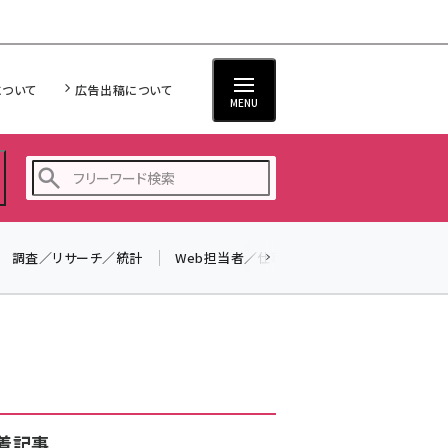
について
広告出稿について
MENU
調査／リサーチ／統計
Web担当者／仕事
法律／標準規格
seo (3526)
ai (2807)
youtube (2434)
note (2312)
セミナー (2307)
着記事