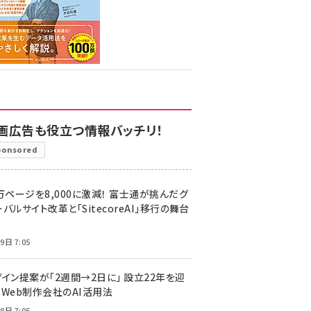
画広告も役立つ情報バッチリ！
ponsored
万ページを8,000に激減！ 富士通が挑んだグ
バルサイト改革と「SitecoreAI」移行の舞台
9日 7:05
ザイン提案が「2週間→2日に」 設立22年を迎
るWeb制作会社のAI活用法
8日 7:05