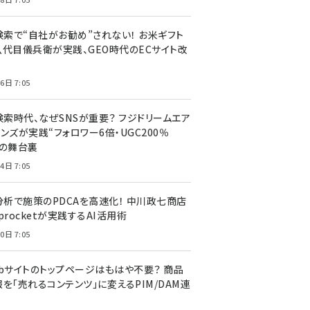
I検索で“自社がお勧め”されない！ お米ギフト
八代目儀兵衛が実践、GEO時代のECサイト改
6日 7:05
検索時代、なぜSNSが重要？ フジドリームエア
ンズが実践“フォロワー6倍・UGC200％
”の舞台裏
4日 7:05
I分析で施策のPDCAを高速化！ 中川政七商店
procketが実践するAI活用術
0日 7:05
ebサイトのトップページはもはや不要？ 商品
を「売れるコンテンツ」に変えるPIM/DAM連