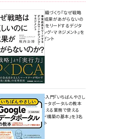
成果を生む組織づくり『なぜ戦略
は正しいのに成果があがらないの
か？ 事業成長をリードするデジタ
ルマーケティング・マネジメント』を
3名様にプレゼント
8月7日 10:00
無料BIツール入門『いちばんやさし
いGoogleデータポータルの教本
人気講師が教える業務で使える
ダッシュボード構築の基本』を3名
様にプレゼント
7月31日 10:00