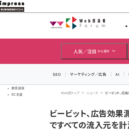
メ
イ
Web担当者
Web担当者
ン
EC担当者
コ
製品導入
ン
企業IT
ソフト開発
テ
人気／注目
から探す
IoT・AI
ン
DCクラウド
研究・調査
ツ
SEO
マーケティング／広告
AI
エネルギー
に
ドローン
移
教育講座
Web担トップ
ニュース
ビービット、広
EC支援
動
パ
ビービット、広告効果
ン
ですべての流入元を計
く