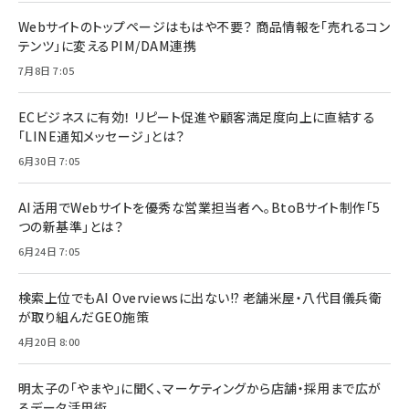
Webサイトのトップページはもはや不要？ 商品情報を「売れるコン
テンツ」に変えるPIM/DAM連携
7月8日 7:05
ECビジネスに有効！ リピート促進や顧客満足度向上に直結する
「LINE通知メッセージ」とは？
6月30日 7:05
AI活用でWebサイトを優秀な営業担当者へ。BtoBサイト制作「5
つの新基準」とは？
6月24日 7:05
検索上位でもAI Overviewsに出ない!? 老舗米屋・八代目儀兵衛
が取り組んだGEO施策
4月20日 8:00
明太子の「やまや」に聞く、マーケティングから店舗・採用まで広が
るデータ活用術