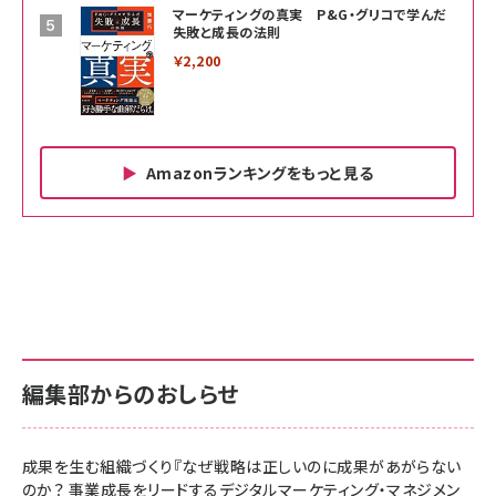
マーケティングの真実 P&G・グリコで学んだ
失敗と成長の法則
￥2,200
Amazonランキングをもっと見る
Amazon ビジネス・経済関連書籍 の売れ筋ランキン
Amazon 家電＆カメラ の売れ筋ランキング
Amazon パソコン・周辺機器 の売れ筋ランキング
グ
更新日時：2026/06/26 19:00
更新日時：2026/06/26 19:00
更新日時：2026/06/26 19:00
anan(アンアン)2026/07/01号 No.2501[魅
KIOXIA(キオクシア) 旧東芝メモリ microSD
KIOXIA(キオクシア) 旧東芝メモリ microSD
せるカラダ2026／宮舘涼太]
128GB UHS-I Class10 (最大読出速度
128GB UHS-I Class10 (最大読出速度
100MB/s) Nintendo Switch動作確認済 国
100MB/s) Nintendo Switch動作確認済 国
￥880
内サポート正規品 メーカー保証5年
内サポート正規品 メーカー保証5年
￥2,680
￥2,680
KLMEA128G
KLMEA128G
編集部からのおしらせ
anan(アンアン)2026/06/24号 No.2500増
刊 スペシャルエディション[王道エンタメの矜
NIMASO ガラスフィルム iPhone 17 用 保護
Amazon eギフトカード - Amazonロゴ - ク
持／BTS]
フィルム 強化ガラス 耐衝撃 高透過率 指紋防
ラシック
止 貼りやすい ガイド枠付き いPhone17 (6.3
成果を生む組織づくり『なぜ戦略は正しいのに成果があがらない
￥1,100
￥5,000
インチ) 対応 2枚セット DSP25F1698
のか？ 事業成長をリードするデジタルマーケティング・マネジメン
￥1,599