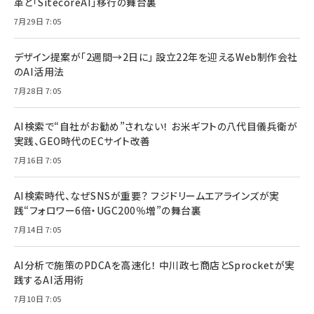
革と「SitecoreAI」移行の舞台裏
7月29日 7:05
デザイン提案が「2週間→2日に」 設立22年を迎えるWeb制作会社
のAI活用法
7月28日 7:05
AI検索で“自社がお勧め”されない！ お米ギフトの八代目儀兵衛が
実践、GEO時代のECサイト改善
7月16日 7:05
AI検索時代、なぜSNSが重要？ フジドリームエアラインズが実
践“フォロワー6倍・UGC200％増”の舞台裏
7月14日 7:05
AI分析で施策のPDCAを高速化！ 中川政七商店とSprocketが実
践するAI活用術
7月10日 7:05