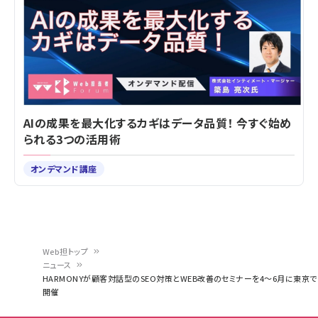
AIの成果を最大化するカギはデータ品質！ 今すぐ始め
られる3つの活用術
オンデマンド講座
Web担トップ
ニュース
パ
HARMONYが顧客対話型のSEO対策とWEB改善のセミナーを4～6月に東京で
開催
ン