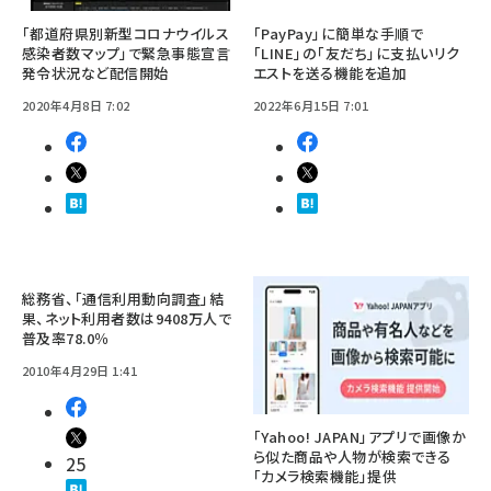
「都道府県別新型コロナウイルス
「PayPay」に簡単な手順で
感染者数マップ」で緊急事態宣言
「LINE」の「友だち」に支払いリク
発令状況など配信開始
エストを送る機能を追加
2020年4月8日 7:02
2022年6月15日 7:01
総務省、「通信利用動向調査」結
果、ネット利用者数は9408万人で
普及率78.0％
2010年4月29日 1:41
「Yahoo! JAPAN」アプリで画像か
ら似た商品や人物が検索できる
25
「カメラ検索機能」提供