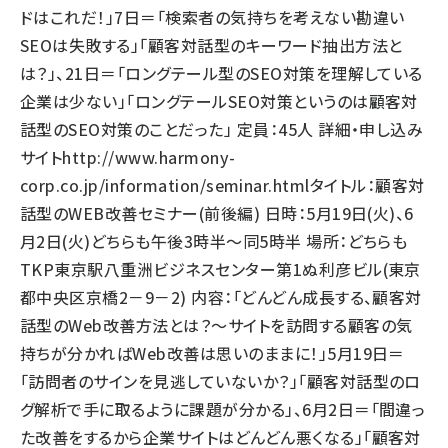
ドはこれだ！」7日＝「検索者の気持ちを考えない勘違い
SEOは失敗する」「顧客対話型のキーワード抽出方法と
は？」、21日＝「ロングテール型のSEO対策を理解している
企業は少ない」「ロングテールSEO対策というのは顧客対
話型のSEO対策のことだった」 定員：45人 詳細・申し込み
サイト
http://www.harmony-
corp.co.jp/information/seminar.html
タイトル：顧客対
話型のWEB改善セミナー(前後編) 日時：5月19日(火)、6
月2日(火)どちらも午後3時半～同5時半 場所：どちらも
TKP東京駅八重洲ビジネスセンター第1ぬ利彦ビル(東京
都中央区京橋2－9－2) 内容：「どんどん成長する、顧客対
話型のWeb改善方法とは？～サイトを訪問する顧客の気
持ちが分かればWeb改善は思いのままに！」5月19日＝
「訪問者のサインを見逃していないか？」「顧客対話型のロ
グ解析で手に取るように課題が分かる」、6月2日＝「間違っ
た改善をするから企業サイトはどんどん悪くなる」「顧客対