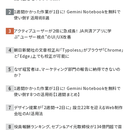
1週間かかった作業が1日に！ Gemini Notebookを無料で
使い倒す活用術8選
アクティブユーザーが2倍に急成長！ JA共済アプリに学
ぶ“ユーザー視点”のUI/UX改善
朝日新聞社の文章校正AI「Typoless」がブラウザ「Chrome」
と「Edge」上でも校正が可能に
なぜ経営者は、マーケティング部門の報告に納得できないの
か？
1週間かかった作業が1日に！ Gemini Notebookを無料で
使い倒す8つの活用術【1週間まとめ】
デザイン提案が「2週間→2日に」 設立22年を迎えるWeb制作
会社のAI活用法
役員報酬ランキング、セブン＆アイ元取締役が134億円超で首