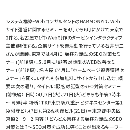
llmo (1167)
システム構築・WebコンサルタントのHARMONYは、Web
サイト運営に関するセミナーを4月から6月にかけて東京で
2件と、名古屋で1件(Web制作のタービンインタラクティブ
主催)開催する。企業サイト改善活動を行っている石井研二
さんが講師。東京では4月に「顧客対話型のSEO対策セミ
ナー」(前後編）、5、6月に「顧客対話型のWEB改善セミ
ナー」（前後編）、名古屋で4月に「ホームページ顧客獲得セ
ミナー」を開く。いずれも参加無料。サイトから申し込む。概
要は次の通り。 タイトル：顧客対話型のSEO対策セミナー
(前後編） 日時：4月7日(火)、21日(火)どちらも午後3時半
～同5時半 場所：TKP東京駅八重洲ビジネスセンター第1
ぬ利彦ビル(7日)、第2ぬ利彦ビル(21日)＝東京都中央区
京橋2－9－2 内容：「どんどん集客する顧客対話型のSEO
対策とは？～SEO対策を成功に導くことが出来るキーワー