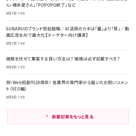
ん・橋本愛さん」「POPOPO終了」など
8月7日 7:05
SUBARUのブランド想起戦略／AI活用のカギは「量」より「質」／動
画広告をAIで最大化【マーケター向け講演】
8月7日 7:04
価格を伏せて集客する良い方法は？ 価格は必ず記載すべき？
8月6日 7:05
祝・Web担創刊20周年！ 各業界の専門家から届いたお祝いコメン
ト（SEO編）
8月6日 7:05
新着記事をもっと見る