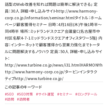
話型のWeb改善を知れば問題は簡単に解決できる」 定
員：30人 詳細・申し込みサイト
http://www.harmony-
corp.co.jp/information/seminar.html
タイトル：ホーム
ページ顧客獲得セミナー 日時：4月16日(木)午後1時半～
同4時半 場所：ミッドランドスクエア会議室C(名古屋市中
村区名駅4-7-1ミッドランドスクエアオフィスタワー5階) 内
容：インターネットで顧客獲得から営業力強化までトータ
ルに問題解決するノウハウ 定員：50人 詳細・申し込みサイ
ト：
http://www.turbine.co.jp/news/i31.html
HARMONY
h
ttp://www.harmony-corp.co.jp/
タービンインタラク
ティブ
http://www.turbine.co.jp/
この記事のキーワード
#SEO
#SEO対策
#サイト運営
#セミナー
#ロングテール
#訪問
#訪問者