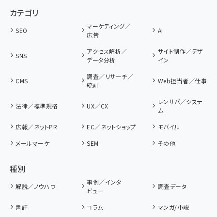
カテゴリ
マーケティング／
SEO
AI
広告
アクセス解析／
サイト制作／デザ
SNS
データ分析
イン
調査／リサーチ／
CMS
Web担当者／仕事
統計
レンサバ／システ
法律／標準規格
UX／CX
ム
広報／ネットPR
EC／ネットショップ
モバイル
メールマーケ
SEM
その他
種別
事例／インタ
解説／ノウハウ
調査データ
ビュー
書評
コラム
マンガ/小説