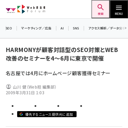
メ
Web担当者Forum
イ
検索
MENU
ン
コ
SEO
マーケティング／広告
AI
SNS
アクセス解析／データ分析
＼ 
ン
生成
テ
HARMONYが顧客対話型のSEO対策とWEB
るセ
ン
改善のセミナーを4～6月に東京で開催
202
ツ
seo (3538)
▼申
に
名古屋では4月にホームページ顧客獲得セミナー
ai (2820)
移
動
youtube (2444)
山川 健（Web担 編集部）
2009年3月31日 1:03
note (2322)
セミナー (2315)
優先するニュース提供元に追加
z世代 (1629)
meo (1281)