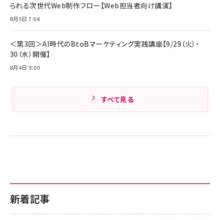
￥1,890
られる次世代Web制作フロー【Web担当者向け講演】
Amazonランキングをもっと見る
MacBook Pro/Air 各種対応 (1.8m ミッドナ
イトブラック)
8月5日 7:04
Amazonランキングをもっと見る
Amazonランキングをもっと見る
＜第3回＞AI時代のBtoBマーケティング実践講座【9/29（火）・
30（水）開催】
8月4日 9:00
すべて見る
新着記事