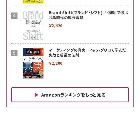
Brand Shift(ブランド・シフト): 「信頼」で選ば
れる時代の成長戦略
￥2,420
マーケティングの真実 P&G・グリコで学んだ
失敗と成長の法則
￥2,200
Amazonランキングをもっと見る
Amazon ビジネス・経済関連書籍 の売れ筋ランキン
Amazon 家電＆カメラ の売れ筋ランキング
Amazon パソコン・周辺機器 の売れ筋ランキング
グ
更新日時：2026/06/26 19:00
更新日時：2026/06/26 19:00
更新日時：2026/06/26 19:00
anan(アンアン)2026/07/01号 No.2501[魅
KIOXIA(キオクシア) 旧東芝メモリ microSD
KIOXIA(キオクシア) 旧東芝メモリ microSD
せるカラダ2026／宮舘涼太]
128GB UHS-I Class10 (最大読出速度
128GB UHS-I Class10 (最大読出速度