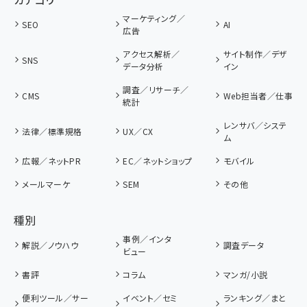
マーケティング／
SEO
AI
広告
アクセス解析／
サイト制作／デザ
SNS
データ分析
イン
調査／リサーチ／
CMS
Web担当者／仕事
統計
レンサバ／システ
法律／標準規格
UX／CX
ム
広報／ネットPR
EC／ネットショップ
モバイル
メールマーケ
SEM
その他
種別
事例／インタ
解説／ノウハウ
調査データ
ビュー
書評
コラム
マンガ/小説
便利ツール／サー
イベント／セミ
ランキング／まと