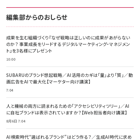
100MB/s) Nintendo Switch動作確認済 国
100MB/s) Nintendo Switch動作確認済 国
￥880
内サポート正規品 メーカー保証5年
内サポート正規品 メーカー保証5年
￥2,680
￥2,680
KLMEA128G
KLMEA128G
編集部からのおしらせ
anan(アンアン)2026/06/24号 No.2500増
刊 スペシャルエディション[王道エンタメの矜
NIMASO ガラスフィルム iPhone 17 用 保護
Amazon eギフトカード - Amazonロゴ - ク
持／BTS]
フィルム 強化ガラス 耐衝撃 高透過率 指紋防
ラシック
止 貼りやすい ガイド枠付き いPhone17 (6.3
成果を生む組織づくり『なぜ戦略は正しいのに成果があがらない
￥1,100
￥5,000
インチ) 対応 2枚セット DSP25F1698
のか？ 事業成長をリードするデジタルマーケティング・マネジメン
￥1,599
ト』を3名様にプレゼント
anan(アンアン)2026/07/08号
Anker PowerLine III Flow USB-C & USB-
No.2502[2026年後半、あなたの恋と運命／山
【New】Amazon Fire TV Stick HD | 手軽に
C ケーブル Anker絡まないケーブル 240W 結
10:00
田涼介]
ストリーミングをはじめよう | ストリーミングメ
束バンド付き USB PD対応 シリコン素材採用
ディアプレイヤー
iPhone 17 / 16 / 15 / Galaxy iPad Pro
￥880
￥1,890
MacBook Pro/Air 各種対応 (1.8m ミッドナ
SUBARUのブランド想起戦略／AI活用のカギは「量」より「質」／動
￥6,980
イトブラック)
画広告をAIで最大化【マーケター向け講演】
ママ投資家が育休中に１億貯めた株式投資
アサヒ飲料 モンスター エナジー 355ml×24
7:04
Anker Soundcore P31i (Bluetooth 6.1)
本
￥1,870
【完全ワイヤレスイヤホン/アクティブノイズキャ
￥4,192
ンセリング/マルチポイント接続 / 最大50時間
人と機械の両方に読まれるための「アクセシビリティツリー」／AI
再生 / PSE技術基準適合】ブラック
￥5,990
組織の成果を最大化する ルールのデザイン
に自社ブランドは表示されていますか？【Web担当者向け講演】
サッポロ 生ビール 黒ラベル 350ml 缶 24本
ビール ケース買い【6/30応募〆切! 黒ラベルビ
￥1,980
8月6日 7:04
Anker PowerLine III Flow USB-C & USB-
ヤセラーキャンペーン】
C ケーブル Anker絡まないケーブル 240W 結
￥4,857
束バンド付き USB PD対応 シリコン素材採用
AI検索時代“選ばれるブランド”はどう作る？／生成AI時代に求め
iPhone 17 / 16 / 15 / Galaxy iPad Pro