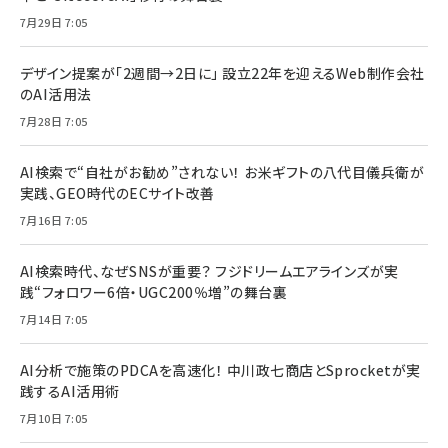
7月29日 7:05
デザイン提案が「2週間→2日に」 設立22年を迎えるWeb制作会社
のAI活用法
7月28日 7:05
AI検索で“自社がお勧め”されない！ お米ギフトの八代目儀兵衛が
実践、GEO時代のECサイト改善
7月16日 7:05
AI検索時代、なぜSNSが重要？ フジドリームエアラインズが実
践“フォロワー6倍・UGC200％増”の舞台裏
7月14日 7:05
AI分析で施策のPDCAを高速化！ 中川政七商店とSprocketが実
践するAI活用術
7月10日 7:05