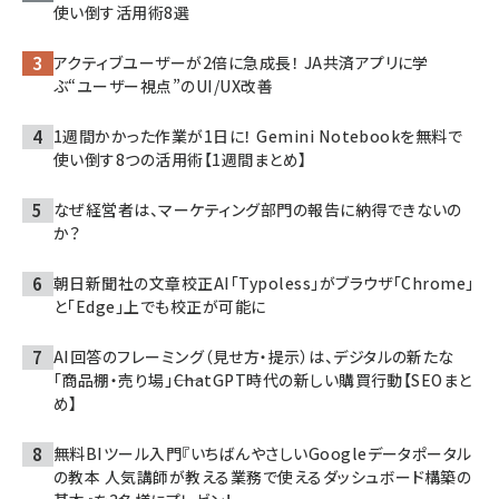
使い倒す活用術8選
アクティブユーザーが2倍に急成長！ JA共済アプリに学
ぶ“ユーザー視点”のUI/UX改善
1週間かかった作業が1日に！ Gemini Notebookを無料で
使い倒す8つの活用術【1週間まとめ】
なぜ経営者は、マーケティング部門の報告に納得できないの
か？
朝日新聞社の文章校正AI「Typoless」がブラウザ「Chrome」
と「Edge」上でも校正が可能に
AI回答のフレーミング（見せ方・提示）は、デジタルの新たな
「商品棚・売り場」――ChatGPT時代の新しい購買行動【SEOまと
め】
無料BIツール入門『いちばんやさしいGoogleデータポータル
の教本 人気講師が教える業務で使えるダッシュボード構築の