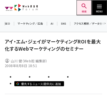
メ
Web担当者Forum
イ
検索
MENU
ン
コ
SEO
マーケティング／広告
AI
SNS
アクセス解析／データ分析
＼ 
ン
生成
テ
アイ・エム・ジェイがマーケティングROIを最大
るセ
ン
化するWebマーケティングのセミナー
20
ツ
seo (3524)
▼申
に
山川 健（Web担 編集部）
ai (2804)
移
2008年8月8日 18:51
動
youtube (2431)
note (2312)
優先するニュース提供元に追加
セミナー (2306)
z世代 (1622)
meo (1275)