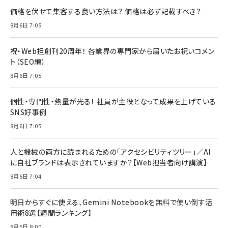
価格を伏せて集客する良い方法は？ 価格は必ず記載すべき？
8月6日 7:05
祝・Web担創刊20周年！ 各業界の専門家から届いたお祝いコメン
ト（SEO編）
8月6日 7:05
個性・専門性・熱量が光る！ 社員が主役となって成果を上げている
SNS好事例
8月6日 7:05
人と機械の両方に読まれるための「アクセシビリティツリー」／AI
に自社ブランドは表示されていますか？【Web担当者向け講演】
8月6日 7:04
明日からすぐに使える、Gemini Notebookを無料で使い倒す活
用術8選【週間ランキング】
8月5日 8:00