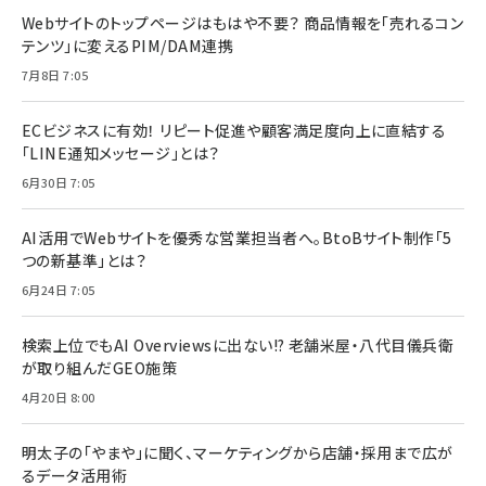
Webサイトのトップページはもはや不要？ 商品情報を「売れるコン
テンツ」に変えるPIM/DAM連携
7月8日 7:05
ECビジネスに有効！ リピート促進や顧客満足度向上に直結する
「LINE通知メッセージ」とは？
6月30日 7:05
AI活用でWebサイトを優秀な営業担当者へ。BtoBサイト制作「5
つの新基準」とは？
6月24日 7:05
検索上位でもAI Overviewsに出ない!? 老舗米屋・八代目儀兵衛
が取り組んだGEO施策
4月20日 8:00
明太子の「やまや」に聞く、マーケティングから店舗・採用まで広が
るデータ活用術