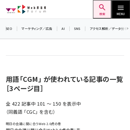
メ
Web担当者Forum
イ
検索
MENU
ン
コ
SEO
マーケティング／広告
AI
SNS
アクセス解析／データ分析
ン
テ
ン
ツ
seo (3519)
に
ai (2801)
移
用語「CGM」 が使われている記事の一覧
動
［3ページ目］
youtube (2425)
note (2310)
全 422 記事中 101 ～ 150 を表示中
セミナー (2301)
（同義語 「
CGC
」 を含む）
z世代 (1620)
明日の会議に間に合うWeb 2.0虎の巻
meo (1274)