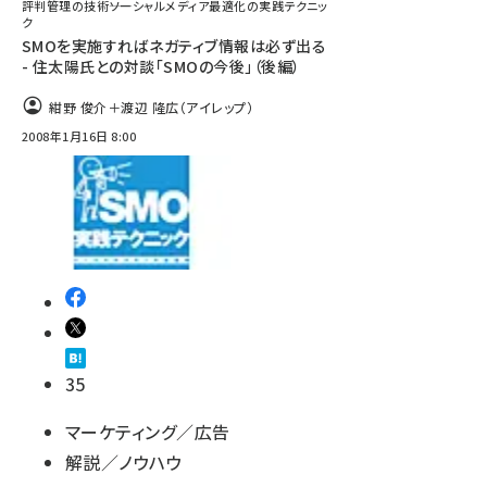
評判管理の技術――ソーシャルメディア最適化の実践テクニッ
ク
SMOを実施すればネガティブ情報は必ず出る
- 住太陽氏との対談「SMOの今後」（後編）
紺野 俊介＋渡辺 隆広（アイレップ）
2008年1月16日 8:00
35
マーケティング／広告
解説／ノウハウ