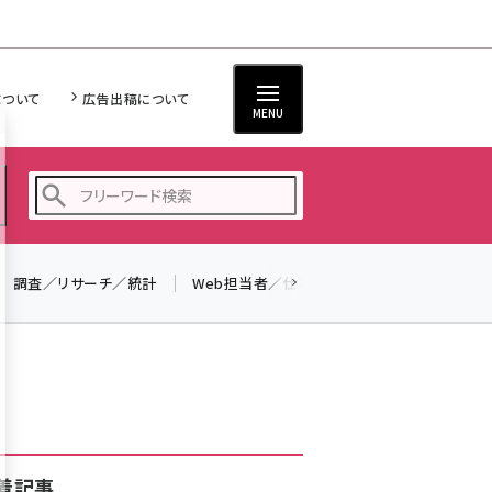
について
広告出稿について
MENU
調査／リサーチ／統計
Web担当者／仕事
法律／標準規格
seo (3528)
ai (2811)
youtube (2439)
note (2315)
セミナー (2308)
着記事