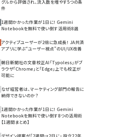
グルから評価され、流入数を増やす5つの条
件
1週間かかった作業が1日に！ Gemini
Notebookを無料で使い倒す活用術8選
アクティブユーザーが2倍に急成長！ JA共済
アプリに学ぶ“ユーザー視点”のUI/UX改善
朝日新聞社の文章校正AI「Typoless」がブ
ラウザ「Chrome」と「Edge」上でも校正が
可能に
なぜ経営者は、マーケティング部門の報告に
納得できないのか？
1週間かかった作業が1日に！ Gemini
Notebookを無料で使い倒す8つの活用術
【1週間まとめ】
デザイン提案が「2週間→2日に」 設立22年