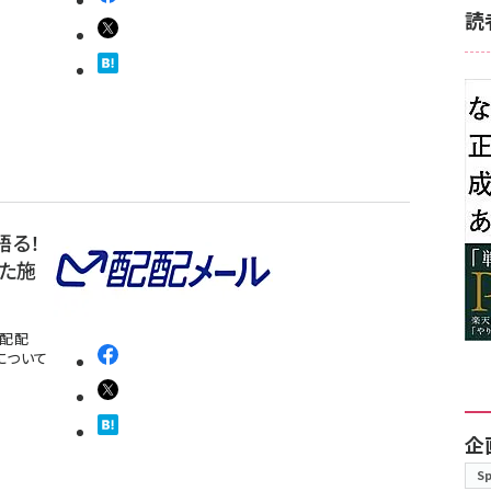
読
語る！
た施
が配配
について
企
S