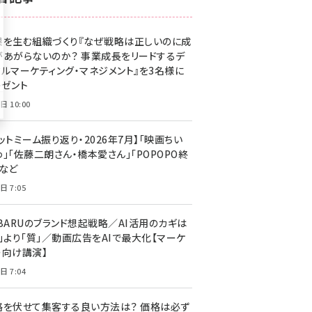
z世代 (1623)
果を生む組織づくり『なぜ戦略は正しいのに成
meo (1277)
があがらないのか？ 事業成長をリードするデ
llmo (1166)
タルマーケティング・マネジメント』を3名様に
レゼント
日 10:00
ットミーム振り返り・2026年7月】「映画ちい
」「佐藤二朗さん・橋本愛さん」「POPOPO終
」など
日 7:05
UBARUのブランド想起戦略／AI活用のカギは
量」より「質」／動画広告をAIで最大化【マーケ
ー向け講演】
日 7:04
格を伏せて集客する良い方法は？ 価格は必ず