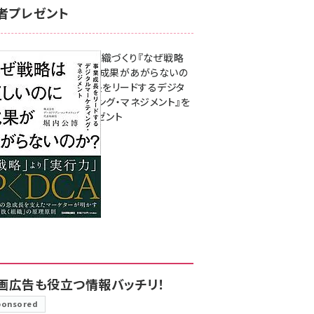
者プレゼント
成果を生む組織づくり『なぜ戦略
は正しいのに成果があがらないの
か？ 事業成長をリードするデジタ
ルマーケティング・マネジメント』を
3名様にプレゼント
8月7日 10:00
画広告も役立つ情報バッチリ！
ponsored