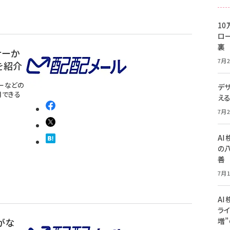
10
ロー
裏
ナーか
7月2
を紹介
ーなどの
デ
用できる
え
7月2
A
の
善
7月1
AI
ライ
がな
増