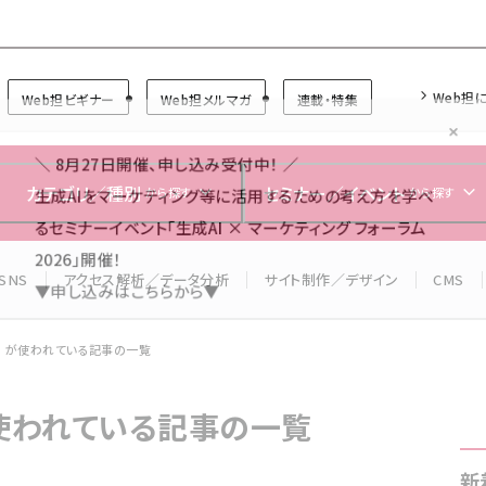
Forum
Web担
Web担ビギナー
Web担メルマガ
連載・特集
＼ 8月27日開催、申し込み受付中！ ／
生成AIをマーケティング等に活用するための考え方を学べ
カテゴリ／種別
セミナー／イベント
から探す
から探す
るセミナーイベント「生成AI × マーケティング フォーラム
2026」開催！
SNS
アクセス解析／データ分析
サイト制作／デザイン
CMS
▼申し込みはこちらから▼
」 が使われている記事の一覧
が使われている記事の一覧
新