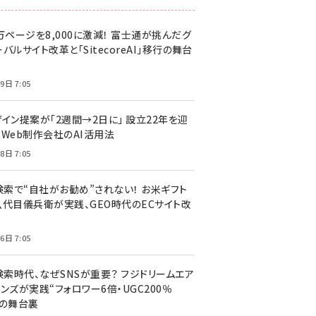
万ページを8,000に激減！ 富士通が挑んだグ
バルサイト改革と「SitecoreAI」移行の舞台
9日 7:05
ザイン提案が「2週間→2日に」 設立22年を迎
るWeb制作会社のAI活用法
8日 7:05
I検索で“自社がお勧め”されない！ お米ギフト
八代目儀兵衛が実践、GEO時代のECサイト改
6日 7:05
検索時代、なぜSNSが重要？ フジドリームエア
ンズが実践“フォロワー6倍・UGC200％
”の舞台裏