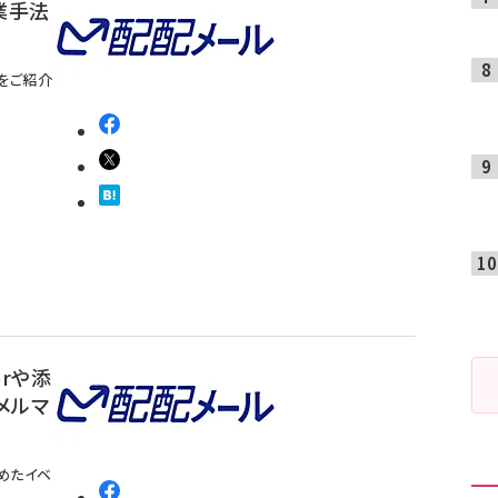
業手法
をご紹介
erや添
メルマ
めたイベ