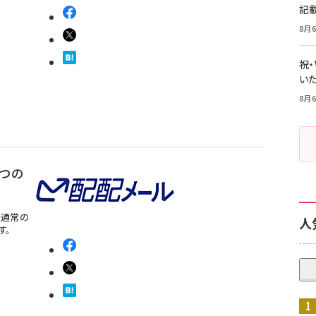
記
8月6
祝
いた
8月6
つの
、通常の
人
す。