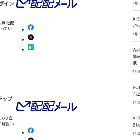
ポイン
7月1
A
。弊社配
とS
ってい
7月1
W
情報
携
7月8
E
向
テップ
6月3
ルスの立
A
に解説い
Bt
6月2