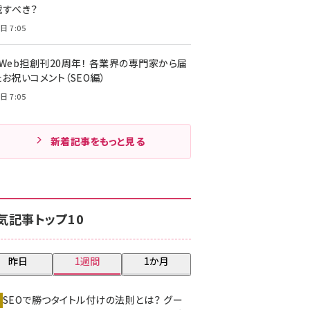
載すべき？
日 7:05
・Web担創刊20周年！ 各業界の専門家から届
お祝いコメント（SEO編）
日 7:05
新着記事をもっと見る
気記事トップ10
昨日
1週間
1か月
SEOで勝つタイトル付けの法則とは？ グー