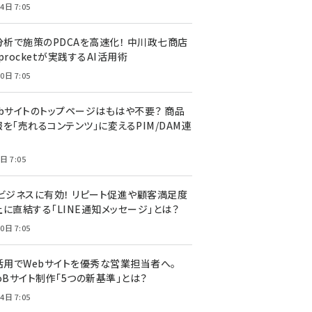
4日 7:05
I分析で施策のPDCAを高速化！ 中川政七商店
procketが実践するAI活用術
0日 7:05
ebサイトのトップページはもはや不要？ 商品
を「売れるコンテンツ」に変えるPIM/DAM連
日 7:05
Cビジネスに有効！ リピート促進や顧客満足度
上に直結する「LINE通知メッセージ」とは？
0日 7:05
I活用でWebサイトを優秀な営業担当者へ。
oBサイト制作「5つの新基準」とは？
4日 7:05