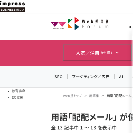
メ
イ
Web担当者
Web担当者
ン
EC担当者
コ
製品導入
ン
企業IT
ソフト開発
テ
人気／注目
から探す
IoT・AI
ン
DCクラウド
研究・調査
ツ
SEO
マーケティング／広告
AI
エネルギー
に
ドローン
移
教育講座
Web担トップ
用語集
用語「配配メール
EC支援
動
パ
用語「配配メール」 
ン
全 13 記事中 1 ～ 13 を表示中
く