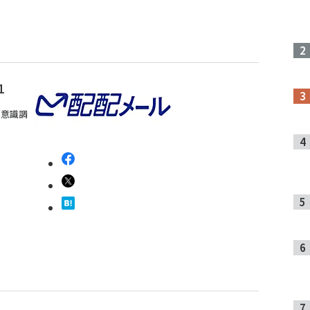
1
る意識調