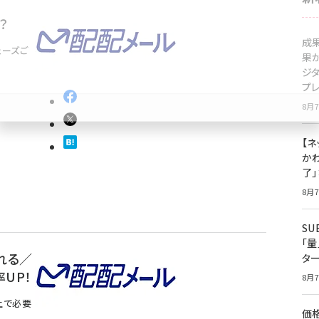
？
成
ェーズご
果
ジ
プ
8月7
【ネ
かわ
了
8月7
S
「
れる／
タ
UP！
8月7
上で必要
価