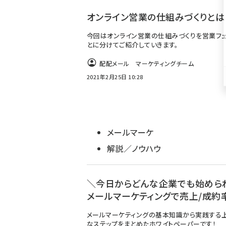
ず
オンライン営業の仕組みづくりとは
今回はオンライン営業の仕組みづくりを営業フ
とに分けてご紹介していきます。
配配メール マーケティングチーム
2021年2月25日 10:28
メールマーケ
解説／ノウハウ
＼今日からどんな企業でも始めら
メールマーケティングで売上/成約率
メールマーケティングの基本知識から実践する
なステップをまとめたホワイトペーパーです！