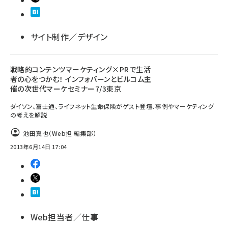
サイト制作／デザイン
戦略的コンテンツマーケティング×PRで生活
者の心をつかむ！ インフォバーンとビルコム主
催の次世代マーケセミナー7/3東京
ダイソン、富士通、ライフネット生命保険がゲスト登壇、事例やマーケティング
の考えを解説
池田真也（Web担 編集部）
2013年6月14日 17:04
Web担当者／仕事