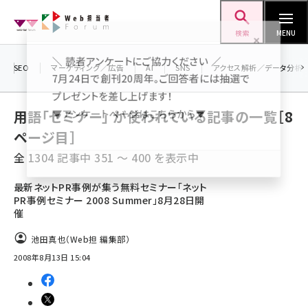
メ
Web担当者Forum
イ
検索
MENU
ン
＼ 読者アンケートにご協力ください ／
コ
SEO
マーケティング／広告
AI
SNS
アクセス解析／データ分析
7月24日で創刊20周年。ご回答者には抽選で
ン
プレゼントを差し上げます！
テ
用語「セミナー」 が使われている記事の一覧［8
▼アンケートページはこちらから▼
ン
ページ目］
ツ
seo (3516)
全 1304 記事中 351 ～ 400 を表示中
に
ai (2799)
移
最新ネットPR事例が集う無料セミナー「ネット
PR事例セミナー 2008 Summer」8月28日開
動
youtube (2420)
催
note (2308)
池田真也（Web担 編集部）
セミナー (2296)
2008年8月13日 15:04
z世代 (1617)
meo (1274)