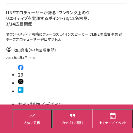
LINEプロデューサーが語る「ワンランク上のク
リエイティブを実現するポイント」3/12名古屋、
3/14広島開催
オウンドメディア戦略にフォーカス、メインスピーカーはLINEの広告事業部
チーフプロデューサー谷口マサト氏
池田真也（Web担 編集部）
2014年3月3日 8:00
29
サイト制作／デザイン
人気／注目
カテゴリ／種別
セミナー／イベント
キノトロープ創業者 生田氏が若手制作者を育
てる第4回「生田塾」6/21開催