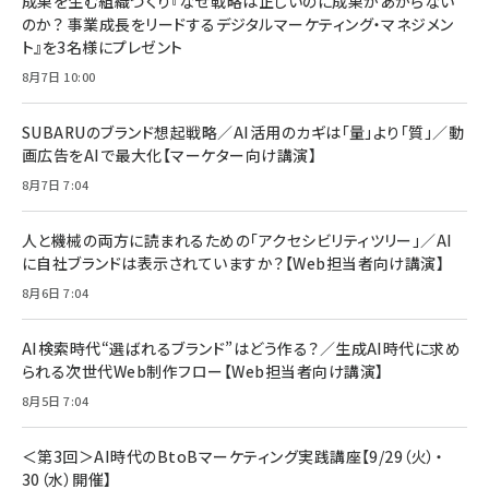
成果を生む組織づくり『なぜ戦略は正しいのに成果があがらない
￥1,100
￥5,000
2枚セット DSP25F1698
のか？ 事業成長をリードするデジタルマーケティング・マネジメン
￥1,599
ト』を3名様にプレゼント
anan(アンアン)2026/07/08号 No.2502[2026
Anker PowerLine III Flow USB-C & USB-C
年後半、あなたの恋と運命／山田涼介]
【New】Amazon Fire TV Stick HD | 手軽にスト
ケーブル Anker絡まないケーブル 240W 結束バン
8月7日 10:00
リーミングをはじめよう | ストリーミングメディアプ
ド付き USB PD対応 シリコン素材採用 iPhone
￥880
レイヤー
17 / 16 / 15 / Galaxy iPad Pro MacBook
￥1,890
Pro/Air 各種対応 (1.8m ミッドナイトブラック)
SUBARUのブランド想起戦略／AI活用のカギは「量」より「質」／動
￥6,980
画広告をAIで最大化【マーケター向け講演】
ママ投資家が育休中に１億貯めた株式投資
アサヒ飲料 モンスター エナジー 355ml×24本
￥1,870
8月7日 7:04
Anker Soundcore P31i (Bluetooth 6.1) 【完
￥4,192
全ワイヤレスイヤホン/アクティブノイズキャンセリ
ング/マルチポイント接続 / 最大50時間再生 / PSE
人と機械の両方に読まれるための「アクセシビリティツリー」／AI
組織の成果を最大化する ルールのデザイン
技術基準適合】ブラック
￥5,990
サッポロ 生ビール 黒ラベル 350ml 缶 24本 ビー
に自社ブランドは表示されていますか？【Web担当者向け講演】
￥1,980
ル ケース買い【6/30応募〆切! 黒ラベルビヤセラー
8月6日 7:04
キャンペーン】
Anker PowerLine III Flow USB-C & USB-C
ケーブル Anker絡まないケーブル 240W 結束バン
￥4,857
ド付き USB PD対応 シリコン素材採用 iPhone
AI検索時代“選ばれるブランド”はどう作る？／生成AI時代に求め
Amazonランキングをもっと見る
17 / 16 / 15 / Galaxy iPad Pro MacBook
￥1,890
られる次世代Web制作フロー【Web担当者向け講演】
Pro/Air 各種対応 (1.8m ミッドナイトブラック)
Amazonランキングをもっと見る
8月5日 7:04
Amazonランキングをもっと見る
＜第3回＞AI時代のBtoBマーケティング実践講座【9/29（火）・
30（水）開催】