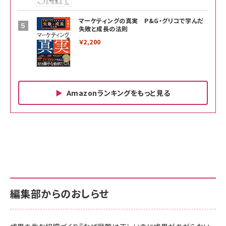
マーケティングの真実 P&G・グリコで学んだ
失敗と成長の法則
￥2,200
Amazonランキングをもっと見る
Amazon ビジネス・経済関連書籍 の売れ筋ランキン
Amazon 家電＆カメラ の売れ筋ランキング
Amazon パソコン・周辺機器 の売れ筋ランキング
グ
更新日時：2026/06/26 19:00
更新日時：2026/06/26 19:00
更新日時：2026/06/26 19:00
anan(アンアン)2026/07/01号 No.2501[魅せる
KIOXIA(キオクシア) 旧東芝メモリ microSD
KIOXIA(キオクシア) 旧東芝メモリ microSD
カラダ2026／宮舘涼太]
128GB UHS-I Class10 (最大読出速度
128GB UHS-I Class10 (最大読出速度
100MB/s) Nintendo Switch動作確認済 国内
100MB/s) Nintendo Switch動作確認済 国内
￥880
サポート正規品 メーカー保証5年 KLMEA128G
サポート正規品 メーカー保証5年 KLMEA128G
￥2,680
￥2,680
編集部からのおしらせ
anan(アンアン)2026/06/24号 No.2500増刊
スペシャルエディション[王道エンタメの矜持／
NIMASO ガラスフィルム iPhone 17 用 保護フィ
Amazon eギフトカード - Amazonロゴ - クラ
BTS]
ルム 強化ガラス 耐衝撃 高透過率 指紋防止 貼りや
シック
すい ガイド枠付き いPhone17 (6.3インチ) 対応