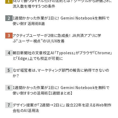
SEOで勝つタイトル付けの法則とは？ グーグルから評価され、
流入数を増やす5つの条件
1週間かかった作業が1日に！ Gemini Notebookを無料で
使い倒す活用術8選
アクティブユーザーが2倍に急成長！ JA共済アプリに学
ぶ“ユーザー視点”のUI/UX改善
朝日新聞社の文章校正AI「Typoless」がブラウザ「Chrome」
と「Edge」上でも校正が可能に
なぜ経営者は、マーケティング部門の報告に納得できないの
か？
1週間かかった作業が1日に！ Gemini Notebookを無料で
使い倒す8つの活用術【1週間まとめ】
デザイン提案が「2週間→2日に」 設立22年を迎えるWeb制作
会社のAI活用法