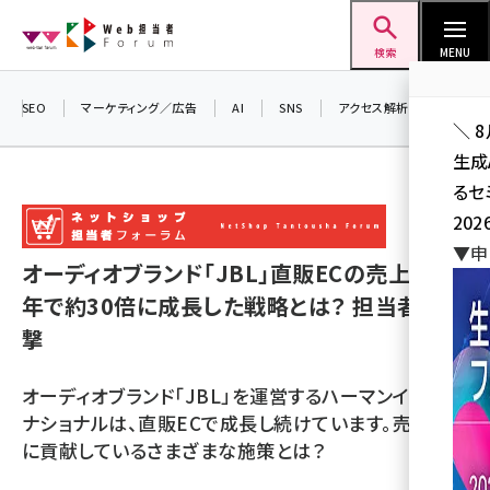
メ
Web担当者Forum
イ
検索
MENU
ン
コ
SEO
マーケティング／広告
AI
SNS
アクセス解析／データ分析
＼ 
ン
生成
テ
るセ
ン
202
ツ
seo (3538)
▼申
に
オーディオブランド「JBL」直販ECの売上が5
ai (2820)
移
年で約30倍に成長した戦略とは？ 担当者に直
動
youtube (2444)
撃
note (2322)
オーディオブランド「JBL」を運営するハーマンインター
セミナー (2315)
ナショナルは、直販ECで成長し続けています。売り上げ
に貢献しているさまざまな施策とは？
z世代 (1629)
meo (1281)