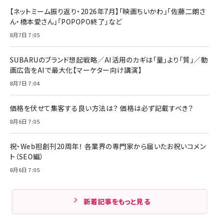
【ネットミーム振り返り・2026年7月】「映画ちいかわ」「佐藤二朗さ
ん・橋本愛さん」「POPOPO終了」など
8月7日 7:05
SUBARUのブランド想起戦略／AI活用のカギは「量」より「質」／動
画広告をAIで最大化【マーケター向け講演】
8月7日 7:04
価格を伏せて集客する良い方法は？ 価格は必ず記載すべき？
8月6日 7:05
祝・Web担創刊20周年！ 各業界の専門家から届いたお祝いコメン
ト（SEO編）
8月6日 7:05
新着記事をもっと見る