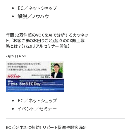
EC／ネットショップ
解説／ノウハウ
年間32万件超のVOCをAIで分析するカウネッ
ト。「お客さまのお困りごと」起点のCX向上戦
略とは？【7/29リアルセミナー開催】
7月22日 6:50
EC／ネットショップ
イベント／セミナー
ECビジネスに有効！ リピート促進や顧客満足