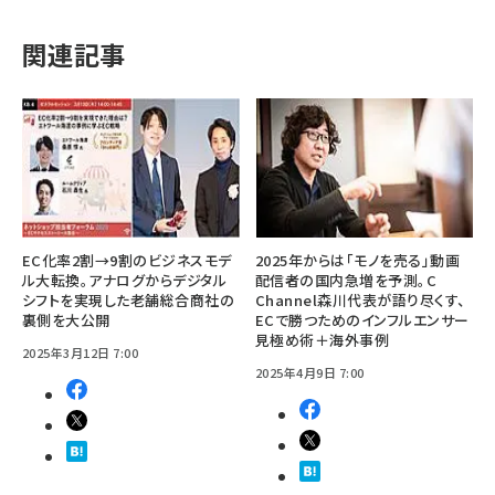
関連記事
EC化率2割→9割のビジネスモデ
2025年からは「モノを売る」動画
ル大転換。アナログからデジタル
配信者の国内急増を予測。C
シフトを実現した老舗総合商社の
Channel森川代表が語り尽くす、
裏側を大公開
ECで勝つためのインフルエンサー
見極め術＋海外事例
2025年3月12日 7:00
2025年4月9日 7:00