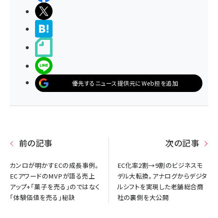
ポストする
>ブクマする
noteで書く
LINEで送る
優先するニュース提供元にWeb担を追加
前の記事
次の記事
カンロが明かすECの成長事例。
EC化率2割→9割のビジネスモ
ECアワードのMVPが語る売上
デル大転換。アナログからデジタ
アップ+「菓子を売る」のではなく
ルシフトを実現した老舗総合商
「体験価値を売る」秘訣
社の裏側を大公開