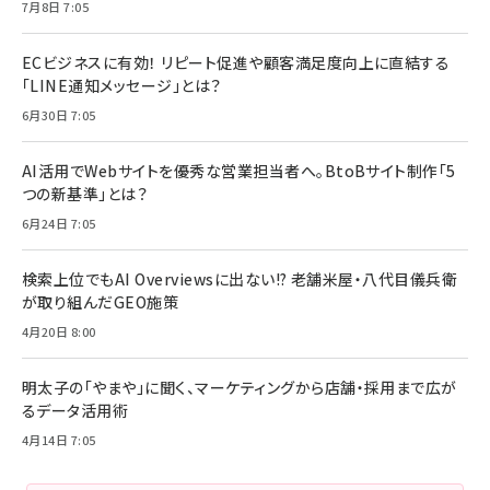
7月8日 7:05
ECビジネスに有効！ リピート促進や顧客満足度向上に直結する
「LINE通知メッセージ」とは？
6月30日 7:05
AI活用でWebサイトを優秀な営業担当者へ。BtoBサイト制作「5
つの新基準」とは？
6月24日 7:05
検索上位でもAI Overviewsに出ない!? 老舗米屋・八代目儀兵衛
が取り組んだGEO施策
4月20日 8:00
明太子の「やまや」に聞く、マーケティングから店舗・採用まで広が
るデータ活用術
4月14日 7:05