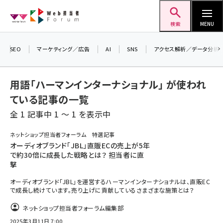
メ
Web担当者Forum
イ
検索
MENU
ン
コ
SEO
マーケティング／広告
AI
SNS
アクセス解析／データ分析
＼ 8月27日開催、申し込み受付中！ ／
ン
生成AIをマーケティング等に活用するための
考え方を学べるセミナーイベント「生成AI ×
テ
用語「ハーマンインターナショナル」 が使われ
マーケティング フォーラム 2026」開催！
ン
ている記事の一覧
▼申し込みはこちらから▼
ツ
seo (3526)
全 1 記事中 1 ～ 1 を表示中
に
ai (2807)
移
ネットショップ担当者フォーラム 特選記事
動
オーディオブランド「JBL」直販ECの売上が5年
youtube (2434)
で約30倍に成長した戦略とは？ 担当者に直
撃
note (2312)
オーディオブランド「JBL」を運営するハーマンインターナショナルは、直販EC
セミナー (2307)
で成長し続けています。売り上げに貢献しているさまざまな施策とは？
z世代 (1622)
ネットショップ担当者フォーラム編集部
2025年3月11日 7:00
meo (1275)