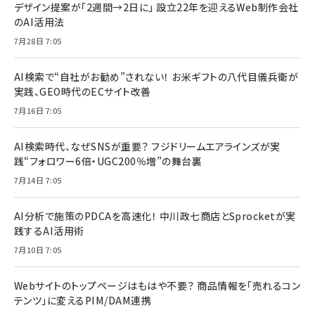
デザイン提案が「2週間→2日に」 設立22年を迎えるWeb制作会社
のAI活用法
7月28日 7:05
AI検索で“自社がお勧め”されない！ お米ギフトの八代目儀兵衛が
実践、GEO時代のECサイト改善
7月16日 7:05
AI検索時代、なぜSNSが重要？ フジドリームエアラインズが実
践“フォロワー6倍・UGC200％増”の舞台裏
7月14日 7:05
AI分析で施策のPDCAを高速化！ 中川政七商店とSprocketが実
践するAI活用術
7月10日 7:05
Webサイトのトップページはもはや不要？ 商品情報を「売れるコン
テンツ」に変えるPIM/DAM連携