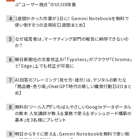
ぶ“ユーザー視点”のUI/UX改善
1週間かかった作業が1日に！ Gemini Notebookを無料で
使い倒す8つの活用術【1週間まとめ】
なぜ経営者は、マーケティング部門の報告に納得できないの
か？
朝日新聞社の文章校正AI「Typoless」がブラウザ「Chrome」
と「Edge」上でも校正が可能に
AI回答のフレーミング（見せ方・提示）は、デジタルの新たな
「商品棚・売り場」――ChatGPT時代の新しい購買行動【SEOまと
め】
無料BIツール入門『いちばんやさしいGoogleデータポータル
の教本 人気講師が教える業務で使えるダッシュボード構築の
基本』を3名様にプレゼント
明日からすぐに使える、Gemini Notebookを無料で使い倒