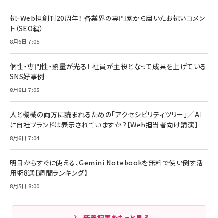
祝・Web担創刊20周年！ 各業界の専門家から届いたお祝いコメン
ト（SEO編）
8月6日 7:05
個性・専門性・熱量が光る！ 社員が主役となって成果を上げている
SNS好事例
8月6日 7:05
人と機械の両方に読まれるための「アクセシビリティツリー」／AI
に自社ブランドは表示されていますか？【Web担当者向け講演】
8月6日 7:04
明日からすぐに使える、Gemini Notebookを無料で使い倒す活
用術8選【週間ランキング】
8月5日 8:00
新着記事をもっと見る