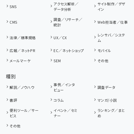
アクセス解析／
サイト制作／デザ
SNS
データ分析
イン
調査／リサーチ／
CMS
Web担当者／仕事
統計
レンサバ／システ
法律／標準規格
UX／CX
ム
広報／ネットPR
EC／ネットショップ
モバイル
メールマーケ
SEM
その他
種別
事例／インタ
解説／ノウハウ
調査データ
ビュー
書評
コラム
マンガ/小説
便利ツール／サー
イベント／セミ
ランキング／まと
ビス
ナー
め
その他