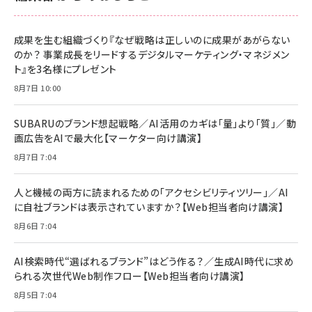
成果を生む組織づくり『なぜ戦略は正しいのに成果があがらない
のか？ 事業成長をリードするデジタルマーケティング・マネジメン
ト』を3名様にプレゼント
8月7日 10:00
SUBARUのブランド想起戦略／AI活用のカギは「量」より「質」／動
画広告をAIで最大化【マーケター向け講演】
8月7日 7:04
人と機械の両方に読まれるための「アクセシビリティツリー」／AI
に自社ブランドは表示されていますか？【Web担当者向け講演】
8月6日 7:04
AI検索時代“選ばれるブランド”はどう作る？／生成AI時代に求め
られる次世代Web制作フロー【Web担当者向け講演】
8月5日 7:04