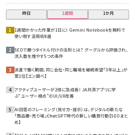
昨日
1週間
1か月
1週間かかった作業が1日に！ Gemini Notebookを無料で
使い倒す活用術8選
SEOで勝つタイトル付けの法則とは？ グーグルから評価され、
流入数を増やす5つの条件
派遣で働く期間、同じ会社・同じ職場を継続希望「3年以上」が
第1位【エン調べ】
アクティブユーザーが2倍に急成長！ JA共済アプリに学
ぶ“ユーザー視点”のUI/UX改善
AI回答のフレーミング（見せ方・提示）は、デジタルの新たな
「商品棚・売り場」――ChatGPT時代の新しい購買行動【SEOまと
め】