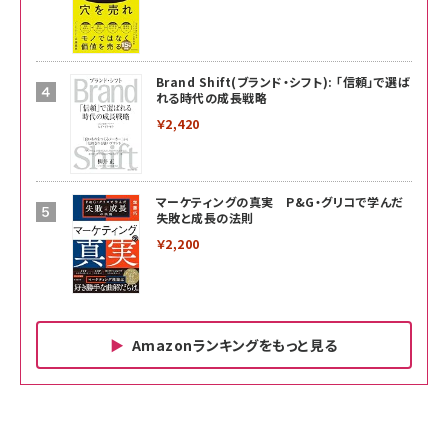
Brand Shift(ブランド・シフト): 「信頼」で選ば
れる時代の成長戦略
￥2,420
マーケティングの真実 P&G・グリコで学んだ
失敗と成長の法則
￥2,200
Amazonランキングをもっと見る
Amazon ビジネス・経済関連書籍 の売れ筋ランキン
Amazon 家電＆カメラ の売れ筋ランキング
Amazon パソコン・周辺機器 の売れ筋ランキング
グ
更新日時：2026/06/26 19:00
更新日時：2026/06/26 19:00
更新日時：2026/06/26 19:00