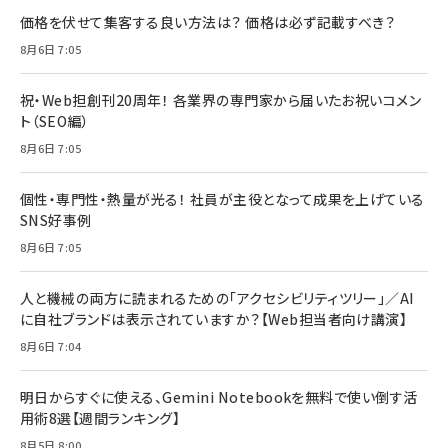
価格を伏せて集客する良い方法は？ 価格は必ず記載すべき？
8月6日 7:05
祝・Web担創刊20周年！ 各業界の専門家から届いたお祝いコメン
ト（SEO編）
8月6日 7:05
個性・専門性・熱量が光る！ 社員が主役となって成果を上げている
SNS好事例
8月6日 7:05
人と機械の両方に読まれるための「アクセシビリティツリー」／AI
に自社ブランドは表示されていますか？【Web担当者向け講演】
8月6日 7:04
明日からすぐに使える、Gemini Notebookを無料で使い倒す活
用術8選【週間ランキング】
8月5日 8:00