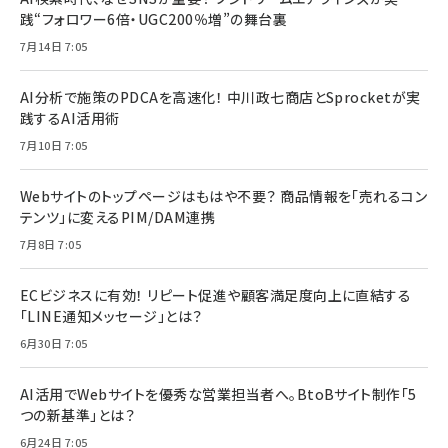
践“フォロワー6倍・UGC200％増”の舞台裏
7月14日 7:05
AI分析で施策のPDCAを高速化！ 中川政七商店とSprocketが実
践するAI活用術
7月10日 7:05
Webサイトのトップページはもはや不要？ 商品情報を「売れるコン
テンツ」に変えるPIM/DAM連携
7月8日 7:05
ECビジネスに有効！ リピート促進や顧客満足度向上に直結する
「LINE通知メッセージ」とは？
6月30日 7:05
AI活用でWebサイトを優秀な営業担当者へ。BtoBサイト制作「5
つの新基準」とは？
6月24日 7:05