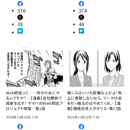
370
374
39
44
Web統括って……何のためにや
情シスはいつも邪魔なんだよ！――売
るんですか？／【漫画】会社横断で
上に貢献しないなら、マーケの足
成果を出す！ ヤマハのWeb統括プ
を引っ張るのはやめてくれ／【漫
ロジェクト物語／第1話
画】価格交渉人ネギリエ・第17話
2018年12月20日 7:00
2015年12月22日 7:00