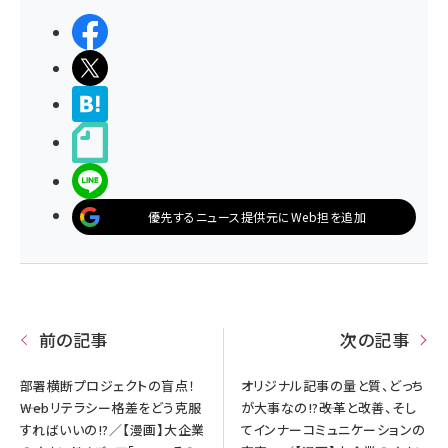
シェアする
ポストする
>ブクマする
noteで書く
LINEで送る
優先するニュース提供元にWeb担を追加
前の記事
次の記事
部署横断プロジェクトの盲点！
オリジナル記事の量と質、どっち
――Webリテラシー格差をどう克服
が大事なの!?――改革と改善、そし
すればいいの!?／【漫画】大企業
てインナーコミュニケーションの