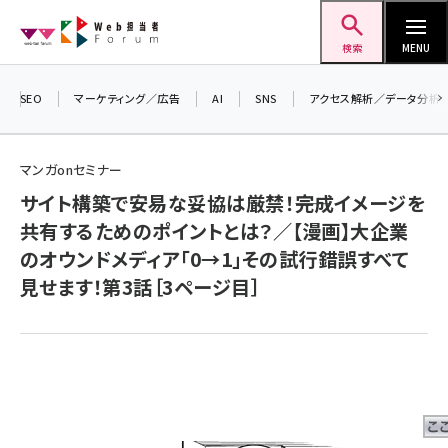
メ
Web担当者Forum
イ
検索
MENU
ン
コ
SEO
マーケティング／広告
AI
SNS
アクセス解析／データ分析
＼ 
ン
7月
テ
マンガonセミナー
差し
ン
サイト構築で安易な妥協は厳禁！――完成イメージを
▼ア
ツ
seo (3523)
共有するためのポイントとは？／【漫画】大企業
に
のオウンドメディア「0→1」その試行錯誤すべて
ai (2804)
移
見せます！第3話［3ページ目］
動
youtube (2429)
note (2312)
セミナー (2303)
z世代 (1622)
meo (1275)