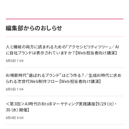
anan(アンアン)2026/07/01号 No.2501[魅せる
KIOXIA(キオクシア) 旧東芝メモリ microSD
KIOXIA(キオクシア) 旧東芝メモリ microSD
カラダ2026／宮舘涼太]
128GB UHS-I Class10 (最大読出速度
128GB UHS-I Class10 (最大読出速度
100MB/s) Nintendo Switch動作確認済 国内
100MB/s) Nintendo Switch動作確認済 国内
￥880
サポート正規品 メーカー保証5年 KLMEA128G
サポート正規品 メーカー保証5年 KLMEA128G
￥2,680
￥2,680
編集部からのおしらせ
anan(アンアン)2026/06/24号 No.2500増刊
スペシャルエディション[王道エンタメの矜持／
NIMASO ガラスフィルム iPhone 17 用 保護フィ
Amazon eギフトカード - Amazonロゴ - クラ
BTS]
ルム 強化ガラス 耐衝撃 高透過率 指紋防止 貼りや
シック
すい ガイド枠付き いPhone17 (6.3インチ) 対応
人と機械の両方に読まれるための「アクセシビリティツリー」／AI
￥1,100
￥5,000
2枚セット DSP25F1698
に自社ブランドは表示されていますか？【Web担当者向け講演】
￥1,599
8月6日 7:04
anan(アンアン)2026/07/08号 No.2502[2026
Anker PowerLine III Flow USB-C & USB-C
年後半、あなたの恋と運命／山田涼介]
【New】Amazon Fire TV Stick HD | 手軽にスト
ケーブル Anker絡まないケーブル 240W 結束バン
リーミングをはじめよう | ストリーミングメディアプ
ド付き USB PD対応 シリコン素材採用 iPhone
￥880
AI検索時代“選ばれるブランド”はどう作る？／生成AI時代に求め
レイヤー
17 / 16 / 15 / Galaxy iPad Pro MacBook
￥1,890
Pro/Air 各種対応 (1.8m ミッドナイトブラック)
られる次世代Web制作フロー【Web担当者向け講演】
￥6,980
ママ投資家が育休中に１億貯めた株式投資
8月5日 7:04
アサヒ飲料 モンスター エナジー 355ml×24本
￥1,870
Anker Soundcore P31i (Bluetooth 6.1) 【完
￥4,192
全ワイヤレスイヤホン/アクティブノイズキャンセリ
＜第3回＞AI時代のBtoBマーケティング実践講座【9/29（火）・
ング/マルチポイント接続 / 最大50時間再生 / PSE
30（水）開催】
組織の成果を最大化する ルールのデザイン
技術基準適合】ブラック
￥5,990
サッポロ 生ビール 黒ラベル 350ml 缶 24本 ビー
8月4日 9:00
￥1,980
ル ケース買い【6/30応募〆切! 黒ラベルビヤセラー
キャンペーン】
Anker PowerLine III Flow USB-C & USB-C