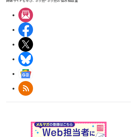
姉妹サイトもぜひ：
ネッ担
・
ネッ担お悩み相談室
メルマガ
Facebook
X(エックス)
BlueSky
Googleニュース
RSS