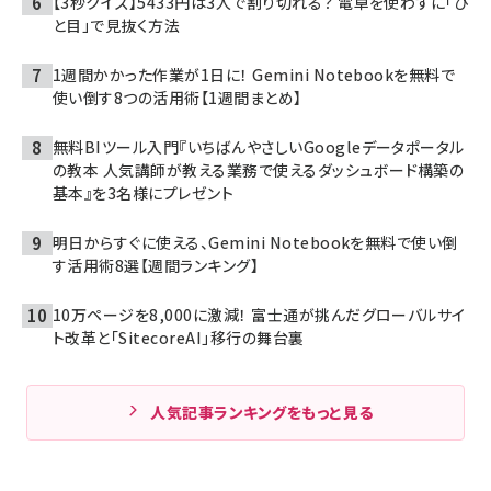
【3秒クイズ】5433円は3人で割り切れる？ 電卓を使わずに「ひ
と目」で見抜く方法
1週間かかった作業が1日に！ Gemini Notebookを無料で
使い倒す8つの活用術【1週間まとめ】
無料BIツール入門『いちばんやさしいGoogleデータポータル
の教本 人気講師が教える業務で使えるダッシュボード構築の
基本』を3名様にプレゼント
明日からすぐに使える、Gemini Notebookを無料で使い倒
す活用術8選【週間ランキング】
10万ページを8,000に激減！ 富士通が挑んだグローバルサイ
ト改革と「SitecoreAI」移行の舞台裏
人気記事ランキングをもっと見る