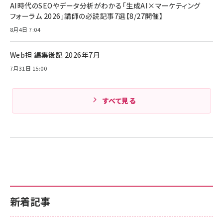
ケーブル Anker絡まないケーブル 240W 結束バン
￥4,857
AI時代のSEOやデータ分析がわかる「生成AI×マーケティング
ド付き USB PD対応 シリコン素材採用 iPhone
フォーラム 2026」講師の必読記事7選【8/27開催】
Amazonランキングをもっと見る
17 / 16 / 15 / Galaxy iPad Pro MacBook
￥1,890
Pro/Air 各種対応 (1.8m ミッドナイトブラック)
8月4日 7:04
Amazonランキングをもっと見る
Web担 編集後記 2026年7月
Amazonランキングをもっと見る
7月31日 15:00
すべて見る
新着記事