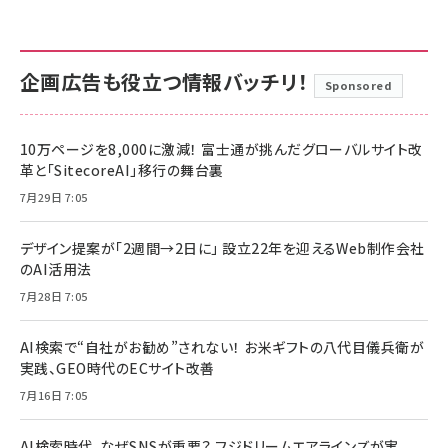
企画広告も役立つ情報バッチリ！
Sponsored
10万ページを8,000に激減！ 富士通が挑んだグローバルサイト改
革と「SitecoreAI」移行の舞台裏
7月29日 7:05
デザイン提案が「2週間→2日に」 設立22年を迎えるWeb制作会社
のAI活用法
7月28日 7:05
AI検索で“自社がお勧め”されない！ お米ギフトの八代目儀兵衛が
実践、GEO時代のECサイト改善
7月16日 7:05
AI検索時代、なぜSNSが重要？ フジドリームエアラインズが実