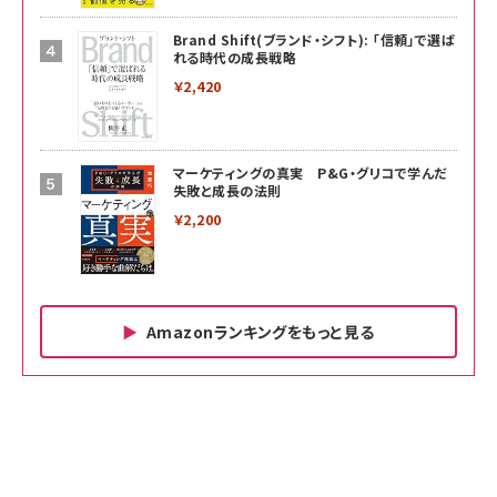
Brand Shift(ブランド・シフト): 「信頼」で選ば
れる時代の成長戦略
￥2,420
マーケティングの真実 P&G・グリコで学んだ
失敗と成長の法則
￥2,200
Amazonランキングをもっと見る
Amazon ビジネス・経済関連書籍 の売れ筋ランキン
Amazon 家電＆カメラ の売れ筋ランキング
Amazon パソコン・周辺機器 の売れ筋ランキング
グ
更新日時：2026/06/26 19:00
更新日時：2026/06/26 19:00
更新日時：2026/06/26 19:00
anan(アンアン)2026/07/01号 No.2501[魅せる
KIOXIA(キオクシア) 旧東芝メモリ microSD
KIOXIA(キオクシア) 旧東芝メモリ microSD
カラダ2026／宮舘涼太]
128GB UHS-I Class10 (最大読出速度
128GB UHS-I Class10 (最大読出速度