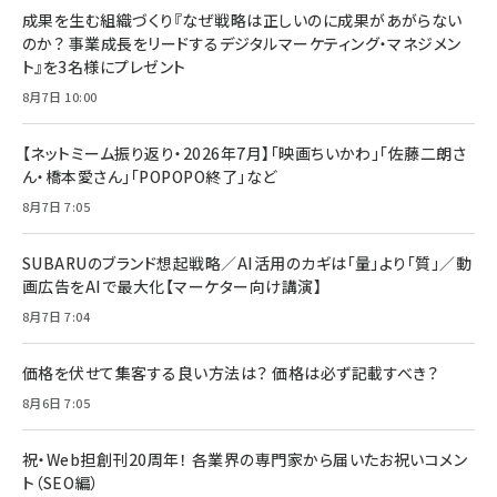
成果を生む組織づくり『なぜ戦略は正しいのに成果があがらない
のか？ 事業成長をリードするデジタルマーケティング・マネジメン
ト』を3名様にプレゼント
8月7日 10:00
【ネットミーム振り返り・2026年7月】「映画ちいかわ」「佐藤二朗さ
ん・橋本愛さん」「POPOPO終了」など
8月7日 7:05
SUBARUのブランド想起戦略／AI活用のカギは「量」より「質」／動
画広告をAIで最大化【マーケター向け講演】
8月7日 7:04
価格を伏せて集客する良い方法は？ 価格は必ず記載すべき？
8月6日 7:05
祝・Web担創刊20周年！ 各業界の専門家から届いたお祝いコメン
ト（SEO編）