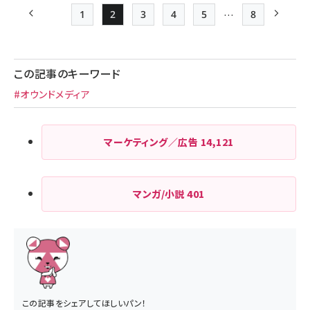
…
1
2
3
4
5
8
前ページ
Page
Page
Page
Page
Page
最終ページ
次ペー
ペー
ジ
この記事のキーワード
送
#オウンドメディア
り
マーケティング／広告
14,121
マンガ/小説
401
この記事をシェアしてほしいパン！