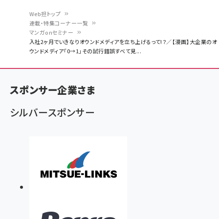
Web担トップ
連載・特集コーナー一覧
パ
マンガonセミナー
入社2ヶ月でいきなりオウンドメディアを立ち上げるって!？／【漫画】大企業のオ
ン
ウンドメディア「0→1」その試行錯誤すべて見...
く
ず
スポンサー企業さま
シルバースポンサー