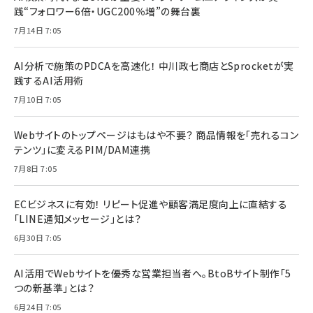
践“フォロワー6倍・UGC200％増”の舞台裏
7月14日 7:05
AI分析で施策のPDCAを高速化！ 中川政七商店とSprocketが実
践するAI活用術
7月10日 7:05
Webサイトのトップページはもはや不要？ 商品情報を「売れるコン
テンツ」に変えるPIM/DAM連携
7月8日 7:05
ECビジネスに有効！ リピート促進や顧客満足度向上に直結する
「LINE通知メッセージ」とは？
6月30日 7:05
AI活用でWebサイトを優秀な営業担当者へ。BtoBサイト制作「5
つの新基準」とは？
6月24日 7:05