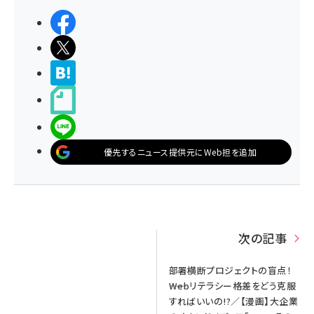
シェアする
ポストする
>ブクマする
noteで書く
LINEで送る
優先するニュース提供元にWeb担を追加
次の記事
部署横断プロジェクトの盲点！
――Webリテラシー格差をどう克服
すればいいの!?／【漫画】大企業