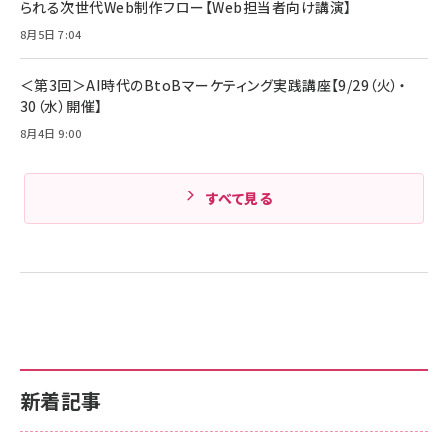
￥1,890
られる次世代Web制作フロー【Web担当者向け講演】
Pro/Air 各種対応 (1.8m ミッドナイトブラック)
Amazonランキングをもっと見る
8月5日 7:04
Amazonランキングをもっと見る
＜第3回＞AI時代のBtoBマーケティング実践講座【9/29（火）・
30（水）開催】
8月4日 9:00
すべて見る
新着記事