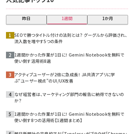
昨日
1週間
1か月
SEOで勝つタイトル付けの法則とは？ グーグルから評価され、
流入数を増やす5つの条件
1週間かかった作業が1日に！ Gemini Notebookを無料で
使い倒す活用術8選
アクティブユーザーが2倍に急成長！ JA共済アプリに学
ぶ“ユーザー視点”のUI/UX改善
なぜ経営者は、マーケティング部門の報告に納得できないの
か？
1週間かかった作業が1日に！ Gemini Notebookを無料で
使い倒す8つの活用術【1週間まとめ】
朝日新聞社の文章校正AI「Typoless」がブラウザ「Chrome」