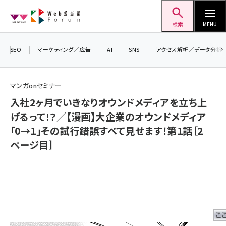
メ
Web担当者Forum
イ
検索
MENU
ン
コ
SEO
マーケティング／広告
AI
SNS
アクセス解析／データ分析
＼ 
ン
生成
テ
マンガonセミナー
るセ
ン
入社2ヶ月でいきなりオウンドメディアを立ち上
20
ツ
seo (3528)
げるって!？／【漫画】大企業のオウンドメディア
▼申
に
「0→1」その試行錯誤すべて見せます！第1話［2
ai (2811)
移
ページ目］
動
youtube (2439)
note (2315)
セミナー (2308)
z世代 (1623)
meo (1277)