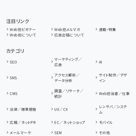
注目リンク
Web担ビギナー
Web担メルマガ
連載・特集
Web担について
広告出稿について
カテゴリ
マーケティング／
SEO
AI
広告
アクセス解析／
サイト制作／デザ
SNS
データ分析
イン
調査／リサーチ／
CMS
Web担当者／仕事
統計
レンサバ／システ
法律／標準規格
UX／CX
ム
広報／ネットPR
EC／ネットショップ
モバイル
メールマーケ
SEM
その他