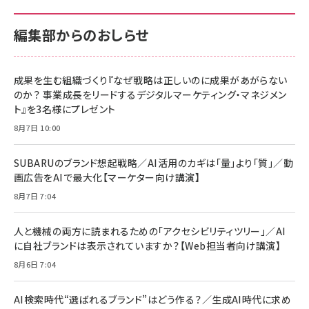
100MB/s) Nintendo Switch動作確認済 国内
100MB/s) Nintendo Switch動作確認済 国内
￥880
サポート正規品 メーカー保証5年 KLMEA128G
サポート正規品 メーカー保証5年 KLMEA128G
￥2,680
￥2,680
編集部からのおしらせ
anan(アンアン)2026/06/24号 No.2500増刊
スペシャルエディション[王道エンタメの矜持／
NIMASO ガラスフィルム iPhone 17 用 保護フィ
Amazon eギフトカード - Amazonロゴ - クラ
BTS]
ルム 強化ガラス 耐衝撃 高透過率 指紋防止 貼りや
シック
すい ガイド枠付き いPhone17 (6.3インチ) 対応
成果を生む組織づくり『なぜ戦略は正しいのに成果があがらない
￥1,100
￥5,000
2枚セット DSP25F1698
のか？ 事業成長をリードするデジタルマーケティング・マネジメン
￥1,599
ト』を3名様にプレゼント
anan(アンアン)2026/07/08号 No.2502[2026
Anker PowerLine III Flow USB-C & USB-C
年後半、あなたの恋と運命／山田涼介]
【New】Amazon Fire TV Stick HD | 手軽にスト
ケーブル Anker絡まないケーブル 240W 結束バン
8月7日 10:00
リーミングをはじめよう | ストリーミングメディアプ
ド付き USB PD対応 シリコン素材採用 iPhone
￥880
レイヤー
17 / 16 / 15 / Galaxy iPad Pro MacBook
￥1,890
Pro/Air 各種対応 (1.8m ミッドナイトブラック)
SUBARUのブランド想起戦略／AI活用のカギは「量」より「質」／動
￥6,980
画広告をAIで最大化【マーケター向け講演】
ママ投資家が育休中に１億貯めた株式投資
アサヒ飲料 モンスター エナジー 355ml×24本
￥1,870
8月7日 7:04
Anker Soundcore P31i (Bluetooth 6.1) 【完
￥4,192
全ワイヤレスイヤホン/アクティブノイズキャンセリ
ング/マルチポイント接続 / 最大50時間再生 / PSE
人と機械の両方に読まれるための「アクセシビリティツリー」／AI
組織の成果を最大化する ルールのデザイン
技術基準適合】ブラック
￥5,990
サッポロ 生ビール 黒ラベル 350ml 缶 24本 ビー
に自社ブランドは表示されていますか？【Web担当者向け講演】
￥1,980
ル ケース買い【6/30応募〆切! 黒ラベルビヤセラー
8月6日 7:04
キャンペーン】
Anker PowerLine III Flow USB-C & USB-C
ケーブル Anker絡まないケーブル 240W 結束バン
￥4,857
ド付き USB PD対応 シリコン素材採用 iPhone
AI検索時代“選ばれるブランド”はどう作る？／生成AI時代に求め
Amazonランキングをもっと見る
17 / 16 / 15 / Galaxy iPad Pro MacBook