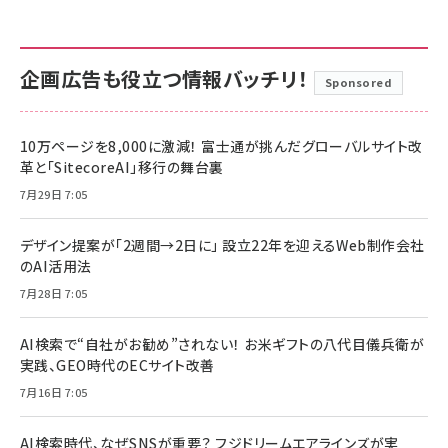
企画広告も役立つ情報バッチリ！
Sponsored
10万ページを8,000に激減！ 富士通が挑んだグローバルサイト改
革と「SitecoreAI」移行の舞台裏
7月29日 7:05
デザイン提案が「2週間→2日に」 設立22年を迎えるWeb制作会社
のAI活用法
7月28日 7:05
AI検索で“自社がお勧め”されない！ お米ギフトの八代目儀兵衛が
実践、GEO時代のECサイト改善
7月16日 7:05
AI検索時代、なぜSNSが重要？ フジドリームエアラインズが実