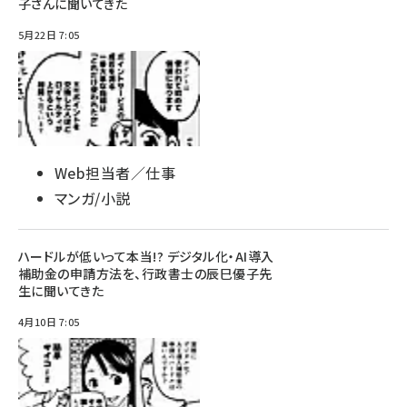
子さんに聞いてきた
5月22日 7:05
Web担当者／仕事
マンガ/小説
ハードルが低いって本当!? デジタル化・AI導入
補助金の申請方法を、行政書士の辰巳優子先
生に聞いてきた
4月10日 7:05