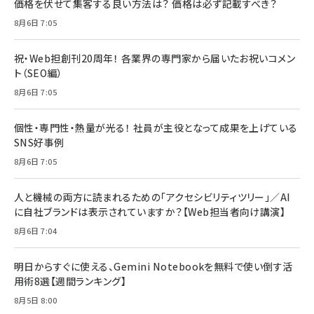
価格を伏せて集客する良い方法は？ 価格は必ず記載すべき？
8月6日 7:05
祝・Web担創刊20周年！ 各業界の専門家から届いたお祝いコメン
ト（SEO編）
8月6日 7:05
個性・専門性・熱量が光る！ 社員が主役となって成果を上げている
SNS好事例
8月6日 7:05
人と機械の両方に読まれるための「アクセシビリティツリー」／AI
に自社ブランドは表示されていますか？【Web担当者向け講演】
8月6日 7:04
明日からすぐに使える、Gemini Notebookを無料で使い倒す活
用術8選【週間ランキング】
8月5日 8:00