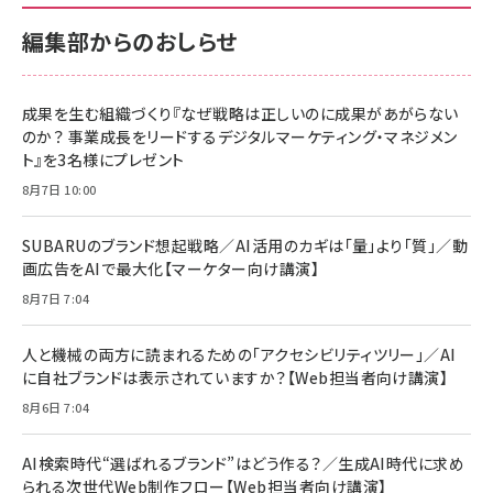
￥880
サポート正規品 メーカー保証5年 KLMEA128G
サポート正規品 メーカー保証5年 KLMEA128G
￥2,680
￥2,680
編集部からのおしらせ
anan(アンアン)2026/06/24号 No.2500増刊
スペシャルエディション[王道エンタメの矜持／
NIMASO ガラスフィルム iPhone 17 用 保護フィ
Amazon eギフトカード - Amazonロゴ - クラ
BTS]
ルム 強化ガラス 耐衝撃 高透過率 指紋防止 貼りや
シック
すい ガイド枠付き いPhone17 (6.3インチ) 対応
成果を生む組織づくり『なぜ戦略は正しいのに成果があがらない
￥1,100
￥5,000
2枚セット DSP25F1698
のか？ 事業成長をリードするデジタルマーケティング・マネジメン
￥1,599
ト』を3名様にプレゼント
anan(アンアン)2026/07/08号 No.2502[2026
Anker PowerLine III Flow USB-C & USB-C
年後半、あなたの恋と運命／山田涼介]
【New】Amazon Fire TV Stick HD | 手軽にスト
ケーブル Anker絡まないケーブル 240W 結束バン
8月7日 10:00
リーミングをはじめよう | ストリーミングメディアプ
ド付き USB PD対応 シリコン素材採用 iPhone
￥880
レイヤー
17 / 16 / 15 / Galaxy iPad Pro MacBook
￥1,890
Pro/Air 各種対応 (1.8m ミッドナイトブラック)
SUBARUのブランド想起戦略／AI活用のカギは「量」より「質」／動
￥6,980
画広告をAIで最大化【マーケター向け講演】
ママ投資家が育休中に１億貯めた株式投資
アサヒ飲料 モンスター エナジー 355ml×24本
￥1,870
8月7日 7:04
Anker Soundcore P31i (Bluetooth 6.1) 【完
￥4,192
全ワイヤレスイヤホン/アクティブノイズキャンセリ
ング/マルチポイント接続 / 最大50時間再生 / PSE
人と機械の両方に読まれるための「アクセシビリティツリー」／AI
組織の成果を最大化する ルールのデザイン
技術基準適合】ブラック
￥5,990
サッポロ 生ビール 黒ラベル 350ml 缶 24本 ビー
に自社ブランドは表示されていますか？【Web担当者向け講演】
￥1,980
ル ケース買い【6/30応募〆切! 黒ラベルビヤセラー
8月6日 7:04
キャンペーン】
Anker PowerLine III Flow USB-C & USB-C
ケーブル Anker絡まないケーブル 240W 結束バン
￥4,857
ド付き USB PD対応 シリコン素材採用 iPhone
AI検索時代“選ばれるブランド”はどう作る？／生成AI時代に求め
Amazonランキングをもっと見る
17 / 16 / 15 / Galaxy iPad Pro MacBook
￥1,890
られる次世代Web制作フロー【Web担当者向け講演】
Pro/Air 各種対応 (1.8m ミッドナイトブラック)