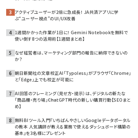
アクティブユーザーが2倍に急成長！ JA共済アプリに学
ぶ“ユーザー視点”のUI/UX改善
1週間かかった作業が1日に！ Gemini Notebookを無料で
使い倒す8つの活用術【1週間まとめ】
なぜ経営者は、マーケティング部門の報告に納得できないの
か？
朝日新聞社の文章校正AI「Typoless」がブラウザ「Chrome」
と「Edge」上でも校正が可能に
AI回答のフレーミング（見せ方・提示）は、デジタルの新たな
「商品棚・売り場」――ChatGPT時代の新しい購買行動【SEOまと
め】
無料BIツール入門『いちばんやさしいGoogleデータポータル
の教本 人気講師が教える業務で使えるダッシュボード構築の
基本』を3名様にプレゼント