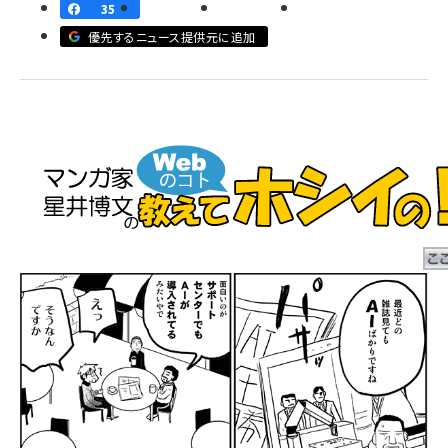
35
llmo (1163)
優先するニュース提供元に追加