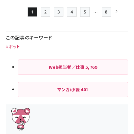
…
1
2
3
4
5
8
Page
Page
Page
Page
Page
最終ページ
次ページ
ペー
ジ
この記事のキーワード
送
#ボット
り
Web担当者／仕事
5,769
マンガ/小説
401