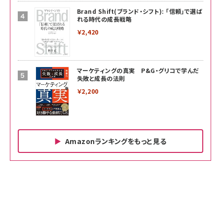
Brand Shift(ブランド・シフト): 「信頼」で選ば
れる時代の成長戦略
￥2,420
マーケティングの真実 P&G・グリコで学んだ
失敗と成長の法則
￥2,200
Amazonランキングをもっと見る
Amazon ビジネス・経済関連書籍 の売れ筋ランキン
Amazon 家電＆カメラ の売れ筋ランキング
Amazon パソコン・周辺機器 の売れ筋ランキング
グ
更新日時：2026/06/26 19:00
更新日時：2026/06/26 19:00
更新日時：2026/06/26 19:00
anan(アンアン)2026/07/01号 No.2501[魅せる
KIOXIA(キオクシア) 旧東芝メモリ microSD
KIOXIA(キオクシア) 旧東芝メモリ microSD
カラダ2026／宮舘涼太]
128GB UHS-I Class10 (最大読出速度
128GB UHS-I Class10 (最大読出速度
100MB/s) Nintendo Switch動作確認済 国内
100MB/s) Nintendo Switch動作確認済 国内