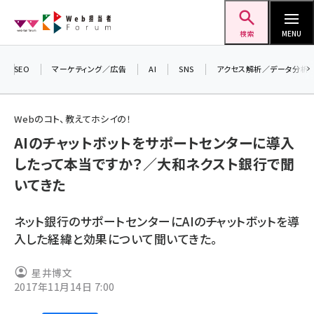
メ
Web担当者Forum
イ
検索
MENU
ン
コ
SEO
マーケティング／広告
AI
SNS
アクセス解析／データ分析
ン
テ
Webのコト、教えてホシイの！
ン
AIのチャットボットをサポートセンターに導入
ツ
seo (3526)
したって本当ですか？／大和ネクスト銀行で聞
に
いてきた
ai (2807)
移
動
youtube (2434)
ネット銀行のサポートセンターにAIのチャットボットを導
note (2312)
入した経緯と効果について聞いてきた。
セミナー (2307)
星井博文
2017年11月14日 7:00
z世代 (1622)
meo (1275)