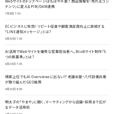
Webサイトのトップページはもはや不要？ 商品情報を「売れるコン
テンツ」に変えるPIM/DAM連携
7月8日 7:05
ECビジネスに有効！ リピート促進や顧客満足度向上に直結する
「LINE通知メッセージ」とは？
6月30日 7:05
AI活用でWebサイトを優秀な営業担当者へ。BtoBサイト制作「5
つの新基準」とは？
6月24日 7:05
検索上位でもAI Overviewsに出ない!? 老舗米屋・八代目儀兵衛
が取り組んだGEO施策
4月20日 8:00
明太子の「やまや」に聞く、マーケティングから店舗・採用まで広が
るデータ活用術