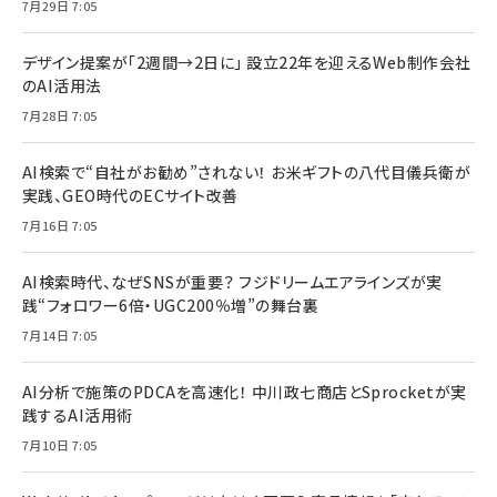
7月29日 7:05
デザイン提案が「2週間→2日に」 設立22年を迎えるWeb制作会社
のAI活用法
7月28日 7:05
AI検索で“自社がお勧め”されない！ お米ギフトの八代目儀兵衛が
実践、GEO時代のECサイト改善
7月16日 7:05
AI検索時代、なぜSNSが重要？ フジドリームエアラインズが実
践“フォロワー6倍・UGC200％増”の舞台裏
7月14日 7:05
AI分析で施策のPDCAを高速化！ 中川政七商店とSprocketが実
践するAI活用術
7月10日 7:05