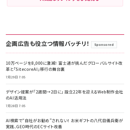
企画広告も役立つ情報バッチリ！
Sponsored
10万ページを8,000に激減！ 富士通が挑んだグローバルサイト改
革と「SitecoreAI」移行の舞台裏
7月29日 7:05
デザイン提案が「2週間→2日に」 設立22年を迎えるWeb制作会社
のAI活用法
7月28日 7:05
AI検索で“自社がお勧め”されない！ お米ギフトの八代目儀兵衛が
実践、GEO時代のECサイト改善