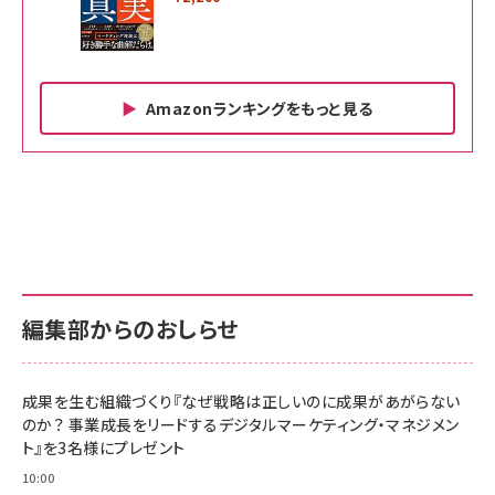
Amazonランキングをもっと見る
Amazon ビジネス・経済関連書籍 の売れ筋ランキン
Amazon 家電＆カメラ の売れ筋ランキング
Amazon パソコン・周辺機器 の売れ筋ランキング
グ
更新日時：2026/06/26 19:00
更新日時：2026/06/26 19:00
更新日時：2026/06/26 19:00
anan(アンアン)2026/07/01号 No.2501[魅せる
KIOXIA(キオクシア) 旧東芝メモリ microSD
KIOXIA(キオクシア) 旧東芝メモリ microSD
カラダ2026／宮舘涼太]
128GB UHS-I Class10 (最大読出速度
128GB UHS-I Class10 (最大読出速度
100MB/s) Nintendo Switch動作確認済 国内
100MB/s) Nintendo Switch動作確認済 国内
￥880
サポート正規品 メーカー保証5年 KLMEA128G
サポート正規品 メーカー保証5年 KLMEA128G
￥2,680
￥2,680
編集部からのおしらせ
anan(アンアン)2026/06/24号 No.2500増刊
スペシャルエディション[王道エンタメの矜持／
NIMASO ガラスフィルム iPhone 17 用 保護フィ
Amazon eギフトカード - Amazonロゴ - クラ
BTS]
ルム 強化ガラス 耐衝撃 高透過率 指紋防止 貼りや
シック
すい ガイド枠付き いPhone17 (6.3インチ) 対応
成果を生む組織づくり『なぜ戦略は正しいのに成果があがらない
￥1,100
￥5,000
2枚セット DSP25F1698
のか？ 事業成長をリードするデジタルマーケティング・マネジメン
￥1,599
ト』を3名様にプレゼント
anan(アンアン)2026/07/08号 No.2502[2026
Anker PowerLine III Flow USB-C & USB-C
年後半、あなたの恋と運命／山田涼介]
【New】Amazon Fire TV Stick HD | 手軽にスト
ケーブル Anker絡まないケーブル 240W 結束バン
10:00
リーミングをはじめよう | ストリーミングメディアプ
ド付き USB PD対応 シリコン素材採用 iPhone