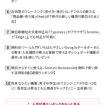
か？
AI回答のフレーミング（見せ方・提示）は、デジタルの新たな
「商品棚・売り場」――ChatGPT時代の新しい購買行動【SEOまと
め】
朝日新聞社の文章校正AI「Typoless」がブラウザ「Chrome」
と「Edge」上でも校正が可能に
無料BIツール入門『いちばんやさしいGoogleデータポータル
の教本 人気講師が教える業務で使えるダッシュボード構築の
基本』を3名様にプレゼント
明日からすぐに使える、Gemini Notebookを無料で使い倒
す活用術8選【週間ランキング】
将来なりたい職業、男子中学生はITエンジニアが5位→1位
に！ 高校生は男女とも公務員がトップ【ソニー生命調べ】
人気記事ランキングをもっと見る