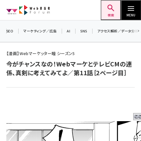
メ
Web担当者Forum
イ
検索
MENU
ン
コ
SEO
マーケティング／広告
AI
SNS
アクセス解析／データ分析
＼ 読
ン
7月2
テ
【漫画】Webマーケッター瞳 シーズン5
差し
ン
今がチャンスなの！――WebマーケとテレビCMの連
▼ア
ツ
seo (3523)
係、真剣に考えてみてよ／第11話［2ページ目］
に
ai (2804)
移
動
youtube (2429)
note (2312)
セミナー (2303)
z世代 (1622)
meo (1275)