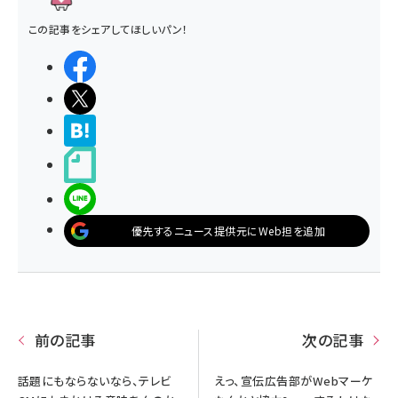
この記事をシェアしてほしいパン！
シェアする
ポストする
>ブクマする
noteで書く
LINEで送る
優先するニュース提供元にWeb担を追加
前の記事
次の記事
話題にもならないなら、テレビ
えっ、宣伝広告部がWebマーケ