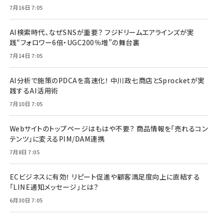
7月16日 7:05
AI検索時代、なぜSNSが重要？ フジドリームエアラインズが実
践“フォロワー6倍・UGC200％増”の舞台裏
7月14日 7:05
AI分析で施策のPDCAを高速化！ 中川政七商店とSprocketが実
践するAI活用術
7月10日 7:05
Webサイトのトップページはもはや不要？ 商品情報を「売れるコン
テンツ」に変えるPIM/DAM連携
7月8日 7:05
ECビジネスに有効！ リピート促進や顧客満足度向上に直結する
「LINE通知メッセージ」とは？
6月30日 7:05