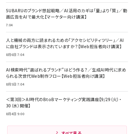
￥880
レイヤー
17 / 16 / 15 / Galaxy iPad Pro MacBook
￥1,890
Pro/Air 各種対応 (1.8m ミッドナイトブラック)
SUBARUのブランド想起戦略／AI活用のカギは「量」より「質」／動
￥6,980
画広告をAIで最大化【マーケター向け講演】
ママ投資家が育休中に１億貯めた株式投資
アサヒ飲料 モンスター エナジー 355ml×24本
￥1,870
7:04
Anker Soundcore P31i (Bluetooth 6.1) 【完
￥4,192
全ワイヤレスイヤホン/アクティブノイズキャンセリ
ング/マルチポイント接続 / 最大50時間再生 / PSE
人と機械の両方に読まれるための「アクセシビリティツリー」／AI
組織の成果を最大化する ルールのデザイン
技術基準適合】ブラック
￥5,990
サッポロ 生ビール 黒ラベル 350ml 缶 24本 ビー
に自社ブランドは表示されていますか？【Web担当者向け講演】
￥1,980
ル ケース買い【6/30応募〆切! 黒ラベルビヤセラー
8月6日 7:04
キャンペーン】
Anker PowerLine III Flow USB-C & USB-C
ケーブル Anker絡まないケーブル 240W 結束バン
￥4,857
ド付き USB PD対応 シリコン素材採用 iPhone
AI検索時代“選ばれるブランド”はどう作る？／生成AI時代に求め
Amazonランキングをもっと見る
17 / 16 / 15 / Galaxy iPad Pro MacBook
￥1,890
られる次世代Web制作フロー【Web担当者向け講演】
Pro/Air 各種対応 (1.8m ミッドナイトブラック)
Amazonランキングをもっと見る
8月5日 7:04
Amazonランキングをもっと見る
＜第3回＞AI時代のBtoBマーケティング実践講座【9/29（火）・
30（水）開催】
8月4日 9:00
すべて見る