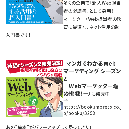
多くの企業で「新人Web担当
者の必読書」として採用！
マーケター・Web担当者の教
育に最適な、ネット活用の超
入門書です！
『マンガでわかるWeb
マーケティング シーズン
2
―Webマーケッター瞳
の挑戦！―』
も発売中！
→
https://book.impress.co.j
p/books/3298
あの“瞳本”がパワーアップして帰ってきた！