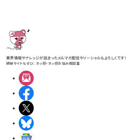
業界情報やナレッジが詰まったメルマガ配信やソーシャルもよろしくです！
姉妹サイトもぜひ：
ネッ担
・
ネッ担お悩み相談室
メルマガ
Facebook
X(エックス)
BlueSky
Googleニュース