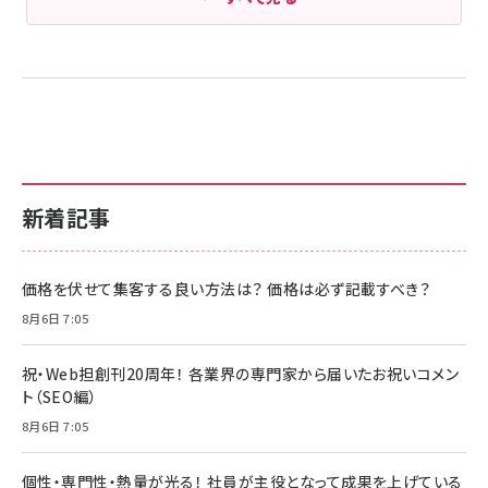
新着記事
価格を伏せて集客する良い方法は？ 価格は必ず記載すべき？
8月6日 7:05
祝・Web担創刊20周年！ 各業界の専門家から届いたお祝いコメン
ト（SEO編）
8月6日 7:05
個性・専門性・熱量が光る！ 社員が主役となって成果を上げている