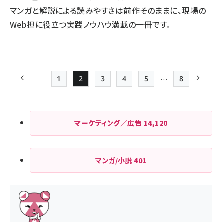
マンガと解説による読みやすさは前作そのままに、現場の
Web担に役立つ実践ノウハウ満載の一冊です。
…
1
2
3
4
5
8
前ページ
Page
Page
Page
Page
Page
最終ページ
次ペー
ペー
ジ
マーケティング／広告
14,120
送
り
マンガ/小説
401