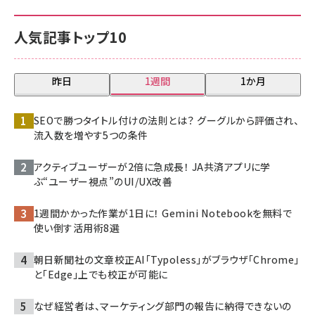
人気記事トップ10
昨日
1週間
1か月
SEOで勝つタイトル付けの法則とは？ グーグルから評価され、
流入数を増やす5つの条件
アクティブユーザーが2倍に急成長！ JA共済アプリに学
ぶ“ユーザー視点”のUI/UX改善
1週間かかった作業が1日に！ Gemini Notebookを無料で
使い倒す活用術8選
朝日新聞社の文章校正AI「Typoless」がブラウザ「Chrome」
と「Edge」上でも校正が可能に
なぜ経営者は、マーケティング部門の報告に納得できないの