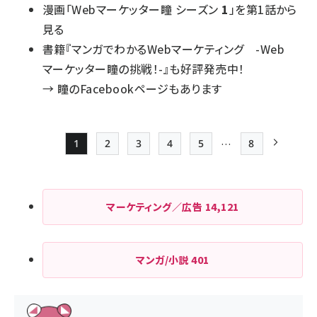
漫画「Webマーケッター瞳 シーズン
1
」を第1話から
見る
書籍『マンガでわかるWebマーケティング -Web
マーケッター瞳の挑戦！-』も好評発売中！
→
瞳のFacebookページもあります
…
1
2
3
4
5
8
Page
Page
Page
Page
Page
最終ページ
次ページ
ペー
ジ
マーケティング／広告
14,121
送
り
マンガ/小説
401