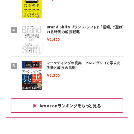
Brand Shift(ブランド・シフト): 「信頼」で選ば
れる時代の成長戦略
￥2,420
マーケティングの真実 P&G・グリコで学んだ
失敗と成長の法則
￥2,200
Amazonランキングをもっと見る
Amazon ビジネス・経済関連書籍 の売れ筋ランキン
Amazon 家電＆カメラ の売れ筋ランキング
Amazon パソコン・周辺機器 の売れ筋ランキング
グ
更新日時：2026/06/26 19:00
更新日時：2026/06/26 19:00
更新日時：2026/06/26 19:00