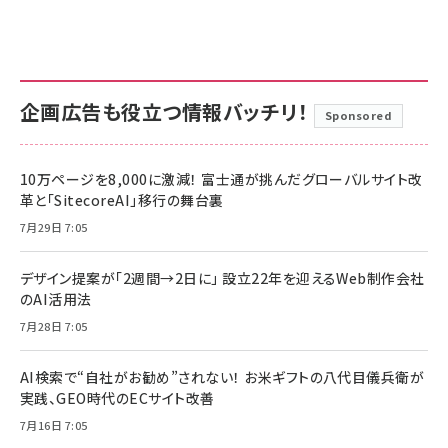
企画広告も役立つ情報バッチリ！
Sponsored
10万ページを8,000に激減！ 富士通が挑んだグローバルサイト改
革と「SitecoreAI」移行の舞台裏
7月29日 7:05
デザイン提案が「2週間→2日に」 設立22年を迎えるWeb制作会社
のAI活用法
7月28日 7:05
AI検索で“自社がお勧め”されない！ お米ギフトの八代目儀兵衛が
実践、GEO時代のECサイト改善
7月16日 7:05