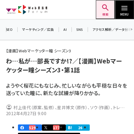
メ
Web担当者Forum
イ
検索
MENU
ン
コ
SEO
マーケティング／広告
AI
SNS
アクセス解析／データ分析
＼ 
ン
生成
テ
【漫画】Webマーケッター瞳 シーズン3
るセ
ン
わ…私が…部長ですか!?／【漫画】Webマー
202
ツ
seo (3546)
ケッター瞳シーズン3・第1話
▼申
に
ai (2830)
移
ようやく桜花にもなじみ、忙しいながらも平穏な日々を
動
youtube (2455)
送っていた瞳に、新たな試練が降りかかる。
note (2330)
村上佳代（原案、監修）、星井博文（原作）、ソウ（作画）、トレン
セミナー (2328)
2012年4月27日 9:00
ド・プロ（マンガ制作）
z世代 (1635)
529
177
26
meo (1288)