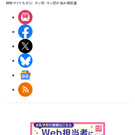
姉妹サイトもぜひ：
ネッ担
・
ネッ担お悩み相談室
メルマガ
Facebook
X(エックス)
BlueSky
Googleニュース
RSS