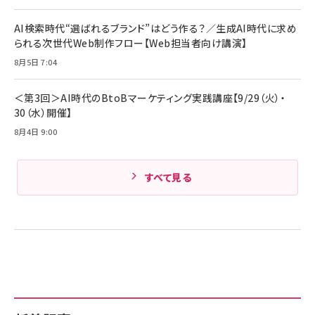
ケーブル Anker絡まないケーブル 240W 結束バン
￥4,857
ド付き USB PD対応 シリコン素材採用 iPhone
AI検索時代“選ばれるブランド”はどう作る？／生成AI時代に求め
Amazonランキングをもっと見る
17 / 16 / 15 / Galaxy iPad Pro MacBook
￥1,890
られる次世代Web制作フロー【Web担当者向け講演】
Pro/Air 各種対応 (1.8m ミッドナイトブラック)
Amazonランキングをもっと見る
8月5日 7:04
Amazonランキングをもっと見る
＜第3回＞AI時代のBtoBマーケティング実践講座【9/29（火）・
30（水）開催】
8月4日 9:00
すべて見る