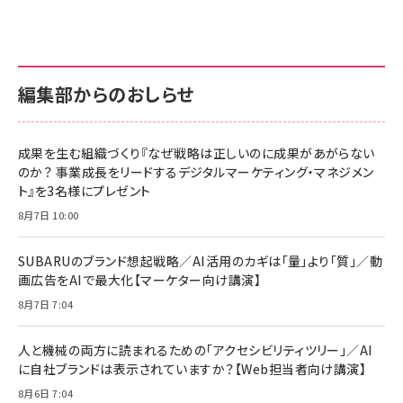
anan(アンアン)2026/07/01号 No.2501[魅せる
KIOXIA(キオクシア) 旧東芝メモリ microSD
KIOXIA(キオクシア) 旧東芝メモリ microSD
カラダ2026／宮舘涼太]
128GB UHS-I Class10 (最大読出速度
128GB UHS-I Class10 (最大読出速度
100MB/s) Nintendo Switch動作確認済 国内
100MB/s) Nintendo Switch動作確認済 国内
￥880
サポート正規品 メーカー保証5年 KLMEA128G
サポート正規品 メーカー保証5年 KLMEA128G
￥2,680
￥2,680
編集部からのおしらせ
anan(アンアン)2026/06/24号 No.2500増刊
スペシャルエディション[王道エンタメの矜持／
NIMASO ガラスフィルム iPhone 17 用 保護フィ
Amazon eギフトカード - Amazonロゴ - クラ
BTS]
ルム 強化ガラス 耐衝撃 高透過率 指紋防止 貼りや
シック
すい ガイド枠付き いPhone17 (6.3インチ) 対応
成果を生む組織づくり『なぜ戦略は正しいのに成果があがらない
￥1,100
￥5,000
2枚セット DSP25F1698
のか？ 事業成長をリードするデジタルマーケティング・マネジメン
￥1,599
ト』を3名様にプレゼント
anan(アンアン)2026/07/08号 No.2502[2026
Anker PowerLine III Flow USB-C & USB-C
年後半、あなたの恋と運命／山田涼介]
【New】Amazon Fire TV Stick HD | 手軽にスト
ケーブル Anker絡まないケーブル 240W 結束バン
8月7日 10:00
リーミングをはじめよう | ストリーミングメディアプ
ド付き USB PD対応 シリコン素材採用 iPhone
￥880
レイヤー
17 / 16 / 15 / Galaxy iPad Pro MacBook
￥1,890
Pro/Air 各種対応 (1.8m ミッドナイトブラック)
SUBARUのブランド想起戦略／AI活用のカギは「量」より「質」／動
￥6,980
画広告をAIで最大化【マーケター向け講演】
ママ投資家が育休中に１億貯めた株式投資
アサヒ飲料 モンスター エナジー 355ml×24本
￥1,870
8月7日 7:04
Anker Soundcore P31i (Bluetooth 6.1) 【完
￥4,192
全ワイヤレスイヤホン/アクティブノイズキャンセリ
ング/マルチポイント接続 / 最大50時間再生 / PSE
人と機械の両方に読まれるための「アクセシビリティツリー」／AI
組織の成果を最大化する ルールのデザイン
技術基準適合】ブラック
￥5,990
サッポロ 生ビール 黒ラベル 350ml 缶 24本 ビー
に自社ブランドは表示されていますか？【Web担当者向け講演】
￥1,980
ル ケース買い【6/30応募〆切! 黒ラベルビヤセラー
8月6日 7:04
キャンペーン】
Anker PowerLine III Flow USB-C & USB-C