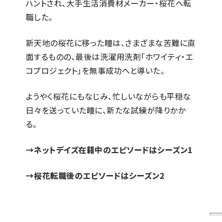
ハントされ、大手生活消費材メーカー・桜花へ転
職した。
新天地の桜花に移った瞳は、さまざまな苦難に直
面するものの、最後は洗濯用洗剤「ホワイティ・エ
コプロジェクト」を無事成功へと導いた。
ようやく桜花にもなじみ、忙しいながらも平穏な
日々を送っていた瞳に、新たな試練が降りかか
る。
→ネットデイズ在籍中のエピソードは
シーズン1
→桜花転職後のエピソードは
シーズン2