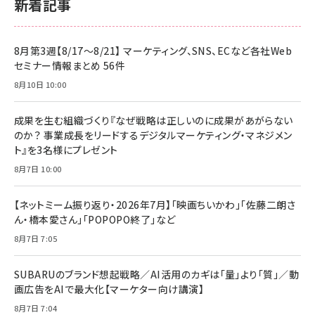
新着記事
8月第3週【8/17～8/21】 マーケティング、SNS、ECなど各社Web
セミナー情報まとめ 56件
8月10日 10:00
成果を生む組織づくり『なぜ戦略は正しいのに成果があがらない
のか？ 事業成長をリードするデジタルマーケティング・マネジメン
ト』を3名様にプレゼント
8月7日 10:00
【ネットミーム振り返り・2026年7月】「映画ちいかわ」「佐藤二朗さ
ん・橋本愛さん」「POPOPO終了」など
8月7日 7:05
SUBARUのブランド想起戦略／AI活用のカギは「量」より「質」／動
画広告をAIで最大化【マーケター向け講演】
8月7日 7:04