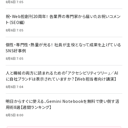
8月6日 7:05
祝・Web担創刊20周年！ 各業界の専門家から届いたお祝いコメン
ト（SEO編）
8月6日 7:05
個性・専門性・熱量が光る！ 社員が主役となって成果を上げている
SNS好事例
8月6日 7:05
人と機械の両方に読まれるための「アクセシビリティツリー」／AI
に自社ブランドは表示されていますか？【Web担当者向け講演】
8月6日 7:04
明日からすぐに使える、Gemini Notebookを無料で使い倒す活
用術8選【週間ランキング】
8月5日 8:00