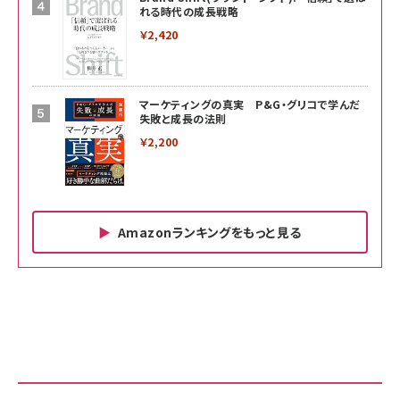
れる時代の成長戦略
￥2,420
マーケティングの真実 P&G・グリコで学んだ
失敗と成長の法則
￥2,200
Amazonランキングをもっと見る
Amazon ビジネス・経済関連書籍 の売れ筋ランキン
Amazon 家電＆カメラ の売れ筋ランキング
Amazon パソコン・周辺機器 の売れ筋ランキング
グ
更新日時：2026/06/26 19:00
更新日時：2026/06/26 19:00
更新日時：2026/06/26 19:00
anan(アンアン)2026/07/01号 No.2501[魅せる
KIOXIA(キオクシア) 旧東芝メモリ microSD
KIOXIA(キオクシア) 旧東芝メモリ microSD
カラダ2026／宮舘涼太]
128GB UHS-I Class10 (最大読出速度
128GB UHS-I Class10 (最大読出速度
100MB/s) Nintendo Switch動作確認済 国内
100MB/s) Nintendo Switch動作確認済 国内
￥880
サポート正規品 メーカー保証5年 KLMEA128G
サポート正規品 メーカー保証5年 KLMEA128G
￥2,680
￥2,680