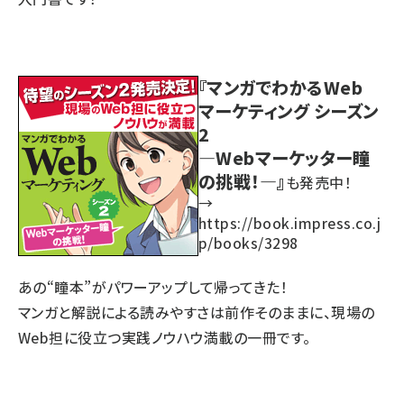
『マンガでわかるWeb
マーケティング シーズン
2
―Webマーケッター瞳
の挑戦！―』
も発売中！
→
https://book.impress.co.j
p/books/3298
あの“瞳本”がパワーアップして帰ってきた！
マンガと解説による読みやすさは前作そのままに、現場の
Web担に役立つ実践ノウハウ満載の一冊です。