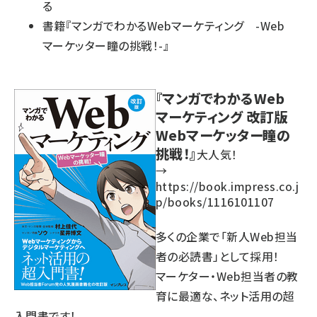
る
書籍『マンガでわかるWebマーケティング -Web
マーケッター瞳の挑戦！-』
『マンガでわかるWeb
マーケティング 改訂版
Webマーケッター瞳の
挑戦！』
大人気！
→
https://book.impress.co.j
p/books/1116101107
多くの企業で「新人Web担当
者の必読書」として採用！
マーケター・Web担当者の教
育に最適な、ネット活用の超
入門書です！