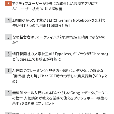
アクティブユーザーが2倍に急成長！ JA共済アプリに学
ぶ“ユーザー視点”のUI/UX改善
1週間かかった作業が1日に！ Gemini Notebookを無料で
使い倒す8つの活用術【1週間まとめ】
なぜ経営者は、マーケティング部門の報告に納得できないの
か？
朝日新聞社の文章校正AI「Typoless」がブラウザ「Chrome」
と「Edge」上でも校正が可能に
AI回答のフレーミング（見せ方・提示）は、デジタルの新たな
「商品棚・売り場」――ChatGPT時代の新しい購買行動【SEOまと
め】
無料BIツール入門『いちばんやさしいGoogleデータポータル
の教本 人気講師が教える業務で使えるダッシュボード構築の
基本』を3名様にプレゼント