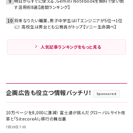
明日からすぐに使える、Gemini Notebookを無料で使い倒
す活用術8選【週間ランキング】
将来なりたい職業、男子中学生はITエンジニアが5位→1位
に！ 高校生は男女とも公務員がトップ【ソニー生命調べ】
人気記事ランキングをもっと見る
企画広告も役立つ情報バッチリ！
Sponsored
10万ページを8,000に激減！ 富士通が挑んだグローバルサイト改
革と「SitecoreAI」移行の舞台裏
7月29日 7:05