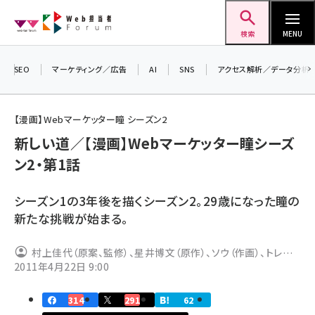
メ
Web担当者Forum
イ
検索
MENU
ン
コ
SEO
マーケティング／広告
AI
SNS
アクセス解析／データ分析
＼ 
ン
生成
テ
【漫画】Webマーケッター瞳 シーズン2
るセ
ン
新しい道／【漫画】Webマーケッター瞳シーズ
20
ツ
seo (3524)
ン2・第1話
▼申
に
ai (2804)
移
シーズン1の3年後を描くシーズン2。29歳になった瞳の
動
youtube (2431)
新たな挑戦が始まる。
note (2312)
村上佳代（原案、監修）、星井博文（原作）、ソウ（作画）、トレン
セミナー (2306)
2011年4月22日 9:00
ド・プロ（マンガ制作）
z世代 (1622)
314
291
62
meo (1275)