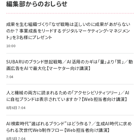
編集部からのおしらせ
anan(アンアン)2026/06/24号 No.2500増刊
スペシャルエディション[王道エンタメの矜持／
NIMASO ガラスフィルム iPhone 17 用 保護フィ
Amazon eギフトカード - Amazonロゴ - クラ
BTS]
ルム 強化ガラス 耐衝撃 高透過率 指紋防止 貼りや
シック
すい ガイド枠付き いPhone17 (6.3インチ) 対応
成果を生む組織づくり『なぜ戦略は正しいのに成果があがらない
￥1,100
￥5,000
2枚セット DSP25F1698
のか？ 事業成長をリードするデジタルマーケティング・マネジメン
￥1,599
ト』を3名様にプレゼント
anan(アンアン)2026/07/08号 No.2502[2026
Anker PowerLine III Flow USB-C & USB-C
年後半、あなたの恋と運命／山田涼介]
【New】Amazon Fire TV Stick HD | 手軽にスト
ケーブル Anker絡まないケーブル 240W 結束バン
10:00
リーミングをはじめよう | ストリーミングメディアプ
ド付き USB PD対応 シリコン素材採用 iPhone
￥880
レイヤー
17 / 16 / 15 / Galaxy iPad Pro MacBook
￥1,890
Pro/Air 各種対応 (1.8m ミッドナイトブラック)
SUBARUのブランド想起戦略／AI活用のカギは「量」より「質」／動
￥6,980
画広告をAIで最大化【マーケター向け講演】
ママ投資家が育休中に１億貯めた株式投資
アサヒ飲料 モンスター エナジー 355ml×24本
￥1,870
7:04
Anker Soundcore P31i (Bluetooth 6.1) 【完
￥4,192
全ワイヤレスイヤホン/アクティブノイズキャンセリ
ング/マルチポイント接続 / 最大50時間再生 / PSE
人と機械の両方に読まれるための「アクセシビリティツリー」／AI
組織の成果を最大化する ルールのデザイン
技術基準適合】ブラック
￥5,990
サッポロ 生ビール 黒ラベル 350ml 缶 24本 ビー
に自社ブランドは表示されていますか？【Web担当者向け講演】
￥1,980
ル ケース買い【6/30応募〆切! 黒ラベルビヤセラー
8月6日 7:04
キャンペーン】
Anker PowerLine III Flow USB-C & USB-C
ケーブル Anker絡まないケーブル 240W 結束バン
￥4,857
ド付き USB PD対応 シリコン素材採用 iPhone
AI検索時代“選ばれるブランド”はどう作る？／生成AI時代に求め
Amazonランキングをもっと見る
17 / 16 / 15 / Galaxy iPad Pro MacBook
￥1,890
られる次世代Web制作フロー【Web担当者向け講演】
Pro/Air 各種対応 (1.8m ミッドナイトブラック)
Amazonランキングをもっと見る
8月5日 7:04