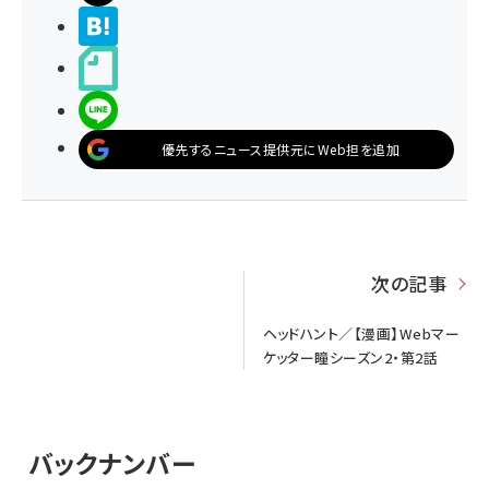
>ブクマする
noteで書く
LINEで送る
優先するニュース提供元にWeb担を追加
次の記事
ヘッドハント／【漫画】Webマー
ケッター瞳シーズン2・第2話
バックナンバー