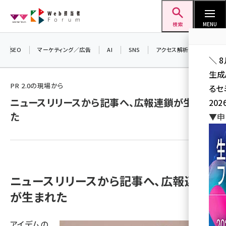
メ
Web担当者Forum
イ
検索
MENU
ン
コ
SEO
マーケティング／広告
AI
SNS
アクセス解析／データ分析
＼ 
ン
生成
テ
PR 2.0の現場から
るセ
ン
ニュースリリースから記事へ、広報連鎖が生まれ
202
ツ
seo (3536)
た
▼申
に
ai (2818)
移
動
youtube (2444)
note (2320)
ニュースリリースから記事へ、広報連鎖
セミナー (2313)
が生まれた
z世代 (1629)
アイデムの
meo (1279)