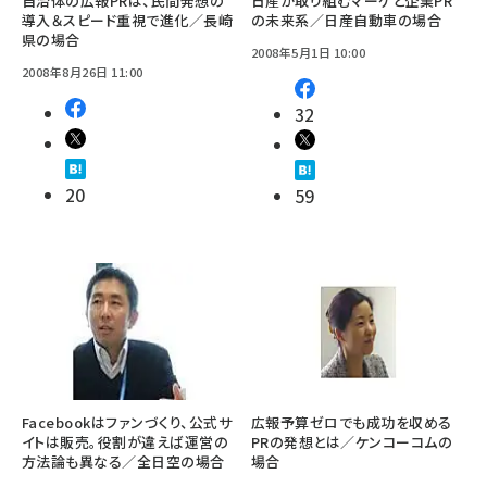
自治体の広報PRは、民間発想の
日産が取り組むマーケと企業PR
導入＆スピード重視で進化／長崎
の未来系／日産自動車の場合
県の場合
2008年5月1日 10:00
2008年8月26日 11:00
32
20
59
Facebookはファンづくり、公式サ
広報予算ゼロでも成功を収める
イトは販売。役割が違えば運営の
PRの発想とは／ケンコーコムの
方法論も異なる／全日空の場合
場合