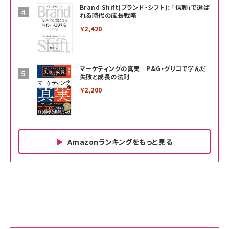
Brand Shift(ブランド・シフト): 「信頼」で選ば
れる時代の成長戦略
￥2,420
マーケティングの真実 P&G・グリコで学んだ
失敗と成長の法則
￥2,200
Amazonランキングをもっと見る
Amazon ビジネス・経済関連書籍 の売れ筋ランキン
Amazon 家電＆カメラ の売れ筋ランキング
Amazon パソコン・周辺機器 の売れ筋ランキング
グ
更新日時：2026/06/26 19:00
更新日時：2026/06/26 19:00
更新日時：2026/06/26 19:00
anan(アンアン)2026/07/01号 No.2501[魅せる
KIOXIA(キオクシア) 旧東芝メモリ microSD
KIOXIA(キオクシア) 旧東芝メモリ microSD
カラダ2026／宮舘涼太]
128GB UHS-I Class10 (最大読出速度
128GB UHS-I Class10 (最大読出速度
100MB/s) Nintendo Switch動作確認済 国内
100MB/s) Nintendo Switch動作確認済 国内
￥880