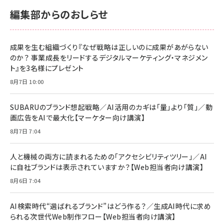
サポート正規品 メーカー保証5年 KLMEA128G
サポート正規品 メーカー保証5年 KLMEA128G
￥2,680
￥2,680
編集部からのおしらせ
anan(アンアン)2026/06/24号 No.2500増刊
スペシャルエディション[王道エンタメの矜持／
NIMASO ガラスフィルム iPhone 17 用 保護フィ
Amazon eギフトカード - Amazonロゴ - クラ
BTS]
ルム 強化ガラス 耐衝撃 高透過率 指紋防止 貼りや
シック
すい ガイド枠付き いPhone17 (6.3インチ) 対応
成果を生む組織づくり『なぜ戦略は正しいのに成果があがらない
￥1,100
￥5,000
2枚セット DSP25F1698
のか？ 事業成長をリードするデジタルマーケティング・マネジメン
￥1,599
ト』を3名様にプレゼント
anan(アンアン)2026/07/08号 No.2502[2026
Anker PowerLine III Flow USB-C & USB-C
年後半、あなたの恋と運命／山田涼介]
【New】Amazon Fire TV Stick HD | 手軽にスト
ケーブル Anker絡まないケーブル 240W 結束バン
8月7日 10:00
リーミングをはじめよう | ストリーミングメディアプ
ド付き USB PD対応 シリコン素材採用 iPhone
￥880
レイヤー
17 / 16 / 15 / Galaxy iPad Pro MacBook
￥1,890
Pro/Air 各種対応 (1.8m ミッドナイトブラック)
SUBARUのブランド想起戦略／AI活用のカギは「量」より「質」／動
￥6,980
画広告をAIで最大化【マーケター向け講演】
ママ投資家が育休中に１億貯めた株式投資
アサヒ飲料 モンスター エナジー 355ml×24本
￥1,870
8月7日 7:04
Anker Soundcore P31i (Bluetooth 6.1) 【完
￥4,192
全ワイヤレスイヤホン/アクティブノイズキャンセリ
ング/マルチポイント接続 / 最大50時間再生 / PSE
人と機械の両方に読まれるための「アクセシビリティツリー」／AI
組織の成果を最大化する ルールのデザイン
技術基準適合】ブラック
￥5,990
サッポロ 生ビール 黒ラベル 350ml 缶 24本 ビー
に自社ブランドは表示されていますか？【Web担当者向け講演】
￥1,980
ル ケース買い【6/30応募〆切! 黒ラベルビヤセラー
8月6日 7:04
キャンペーン】
Anker PowerLine III Flow USB-C & USB-C
ケーブル Anker絡まないケーブル 240W 結束バン
￥4,857
ド付き USB PD対応 シリコン素材採用 iPhone
AI検索時代“選ばれるブランド”はどう作る？／生成AI時代に求め
Amazonランキングをもっと見る
17 / 16 / 15 / Galaxy iPad Pro MacBook
￥1,890
られる次世代Web制作フロー【Web担当者向け講演】
Pro/Air 各種対応 (1.8m ミッドナイトブラック)