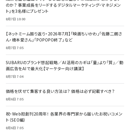
のか？ 事業成長をリードするデジタルマーケティング・マネジメン
ト』を3名様にプレゼント
8月7日 10:00
【ネットミーム振り返り・2026年7月】「映画ちいかわ」「佐藤二朗さ
ん・橋本愛さん」「POPOPO終了」など
8月7日 7:05
SUBARUのブランド想起戦略／AI活用のカギは「量」より「質」／動
画広告をAIで最大化【マーケター向け講演】
8月7日 7:04
価格を伏せて集客する良い方法は？ 価格は必ず記載すべき？
8月6日 7:05
祝・Web担創刊20周年！ 各業界の専門家から届いたお祝いコメン
ト（SEO編）
8月6日 7:05