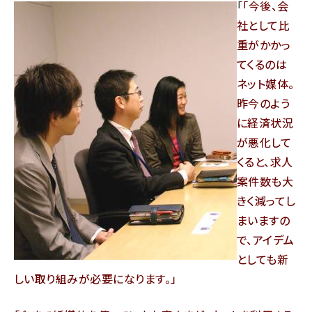
「
今後、会
社として比
重がかかっ
てくるのは
ネット媒体。
昨今のよう
に経済状況
が悪化して
くると、求人
案件数も大
きく減ってし
まいますの
で、アイデム
としても新
しい取り組みが必要になります。