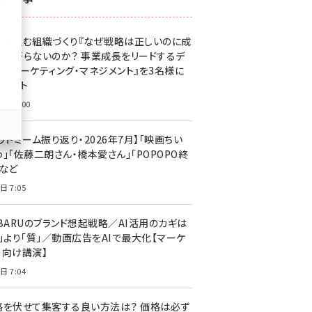
z世代 (1629)
果を生む組織づくり『なぜ戦略は正しいのに成
meo (1279)
があがらないのか？ 事業成長をリードするデ
llmo (1167)
タルマーケティング・マネジメント』を3名様に
レゼント
日 10:00
ットミーム振り返り・2026年7月】「映画ちい
」「佐藤二朗さん・橋本愛さん」「POPOPO終
」など
日 7:05
UBARUのブランド想起戦略／AI活用のカギは
量」より「質」／動画広告をAIで最大化【マーケ
ー向け講演】
日 7:04
格を伏せて集客する良い方法は？ 価格は必ず