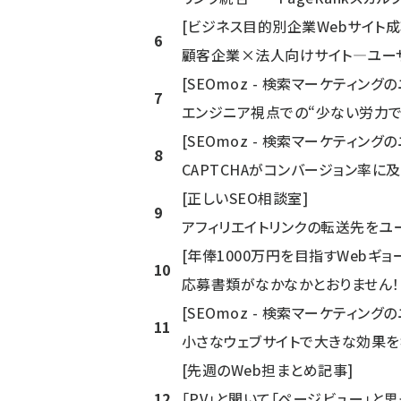
[ビジネス目的別企業Webサイト成
6
顧客企業×法人向けサイト―ユー
[SEOmoz - 検索マーケティング
7
エンジニア視点での“少ない労力で大
[SEOmoz - 検索マーケティング
8
CAPTCHAがコンバージョン率
[正しいSEO相談室]
9
アフィリエイトリンクの転送先をユ
[年俸1000万円を目指すWebギ
10
応募書類がなかなかとおりません！
[SEOmoz - 検索マーケティング
11
小さなウェブサイトで大きな効果を
[先週のWeb担まとめ記事]
12
「PV」と聞いて「ページビュー」と思