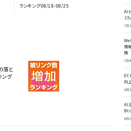
ランキング08/18-08/25
A
とS
7月1
W
情報
携
7月8
の落と
キング
E
向
6月3
A
Bt
6月2