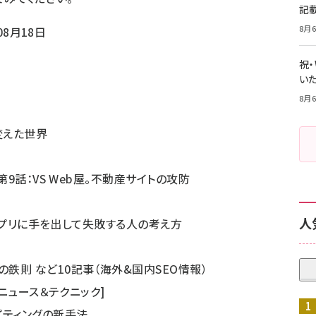
記
8月6
08月18日
祝
いた
8月6
変えた世界
第9話：VS Web屋。不動産サイトの攻防
人
xiアプリに手を出して失敗する人の考え方
鉄則 など10記事（海外&国内SEO情報）
のニュース＆テクニック]
ルプティングの新手法