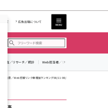
について
広告出稿について
MENU
調査／リサーチ／統計
Web担当者／仕事
法律／標準規格
seo (3536)
ai (2818)
は要注意／Web担被リンク数増加ランキング08/11-08/18
youtube (2444)
note (2320)
セミナー (2313)
着記事