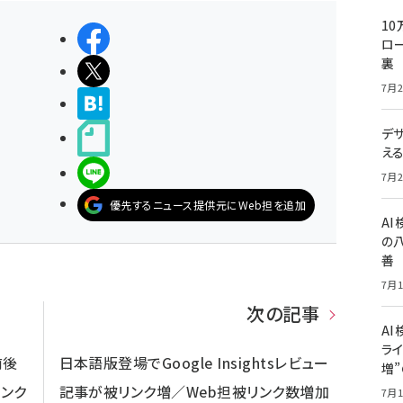
10
シェアする
ロー
裏
ポストする
7月2
>ブクマする
デ
noteで書く
え
LINEで送る
7月2
優先するニュース提供元にWeb担を追加
A
の
善
7月1
次の記事
AI
ライ
前後
日本語版登場でGoogle Insightsレビュー
増
リンク
記事が被リンク増／Web担被リンク数増加
7月1