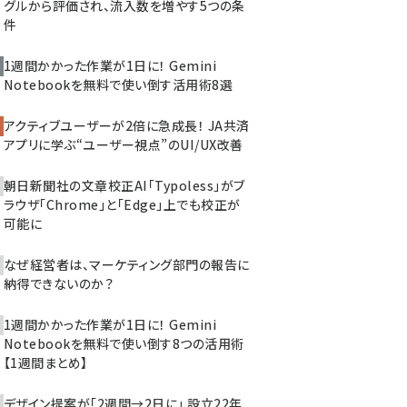
グルから評価され、流入数を増やす5つの条
件
1週間かかった作業が1日に！ Gemini
Notebookを無料で使い倒す活用術8選
アクティブユーザーが2倍に急成長！ JA共済
アプリに学ぶ“ユーザー視点”のUI/UX改善
朝日新聞社の文章校正AI「Typoless」がブ
ラウザ「Chrome」と「Edge」上でも校正が
可能に
なぜ経営者は、マーケティング部門の報告に
納得できないのか？
1週間かかった作業が1日に！ Gemini
Notebookを無料で使い倒す8つの活用術
【1週間まとめ】
デザイン提案が「2週間→2日に」 設立22年