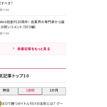
載すべき？
日 7:05
・Web担創刊20周年！ 各業界の専門家から届
お祝いコメント（SEO編）
日 7:05
新着記事をもっと見る
気記事トップ10
昨日
1週間
1か月
SEOで勝つタイトル付けの法則とは？ グー