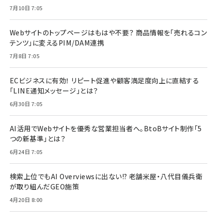
7月10日 7:05
Webサイトのトップページはもはや不要？ 商品情報を「売れるコン
テンツ」に変えるPIM/DAM連携
7月8日 7:05
ECビジネスに有効！ リピート促進や顧客満足度向上に直結する
「LINE通知メッセージ」とは？
6月30日 7:05
AI活用でWebサイトを優秀な営業担当者へ。BtoBサイト制作「5
つの新基準」とは？
6月24日 7:05
検索上位でもAI Overviewsに出ない!? 老舗米屋・八代目儀兵衛
が取り組んだGEO施策
4月20日 8:00