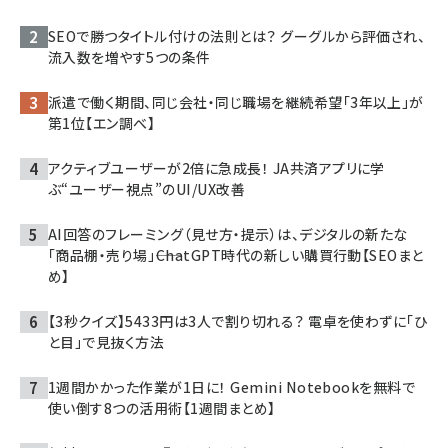
SEOで勝つタイトル付けの法則とは？ グーグルから評価され、
流入数を増やす5つの条件
派遣で働く期間、同じ会社・同じ職場を継続希望「3年以上」が
第1位【エン調べ】
アクティブユーザーが2倍に急成長！ JA共済アプリに学
ぶ“ユーザー視点”のUI/UX改善
AI回答のフレーミング（見せ方・提示）は、デジタルの新たな
「商品棚・売り場」――ChatGPT時代の新しい購買行動【SEOまと
め】
【3秒クイズ】5433円は3人で割り切れる？ 電卓を使わずに「ひ
と目」で見抜く方法
1週間かかった作業が1日に！ Gemini Notebookを無料で
使い倒す8つの活用術【1週間まとめ】