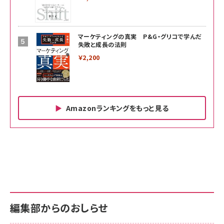
マーケティングの真実 P&G・グリコで学んだ
失敗と成長の法則
￥2,200
Amazonランキングをもっと見る
Amazon ビジネス・経済関連書籍 の売れ筋ランキン
Amazon 家電＆カメラ の売れ筋ランキング
Amazon パソコン・周辺機器 の売れ筋ランキング
グ
更新日時：2026/06/26 19:00
更新日時：2026/06/26 19:00
更新日時：2026/06/26 19:00
anan(アンアン)2026/07/01号 No.2501[魅せる
KIOXIA(キオクシア) 旧東芝メモリ microSD
KIOXIA(キオクシア) 旧東芝メモリ microSD
カラダ2026／宮舘涼太]
128GB UHS-I Class10 (最大読出速度
128GB UHS-I Class10 (最大読出速度
100MB/s) Nintendo Switch動作確認済 国内
100MB/s) Nintendo Switch動作確認済 国内
￥880
サポート正規品 メーカー保証5年 KLMEA128G
サポート正規品 メーカー保証5年 KLMEA128G
￥2,680
￥2,680
編集部からのおしらせ
anan(アンアン)2026/06/24号 No.2500増刊
スペシャルエディション[王道エンタメの矜持／
NIMASO ガラスフィルム iPhone 17 用 保護フィ
Amazon eギフトカード - Amazonロゴ - クラ