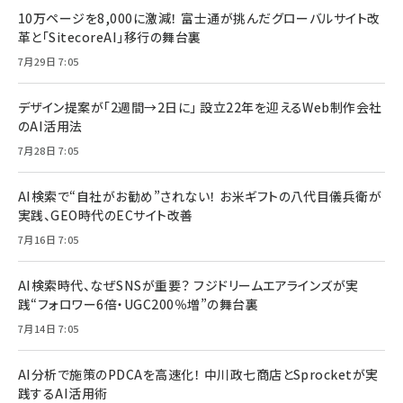
10万ページを8,000に激減！ 富士通が挑んだグローバルサイト改
革と「SitecoreAI」移行の舞台裏
7月29日 7:05
デザイン提案が「2週間→2日に」 設立22年を迎えるWeb制作会社
のAI活用法
7月28日 7:05
AI検索で“自社がお勧め”されない！ お米ギフトの八代目儀兵衛が
実践、GEO時代のECサイト改善
7月16日 7:05
AI検索時代、なぜSNSが重要？ フジドリームエアラインズが実
践“フォロワー6倍・UGC200％増”の舞台裏
7月14日 7:05
AI分析で施策のPDCAを高速化！ 中川政七商店とSprocketが実
践するAI活用術