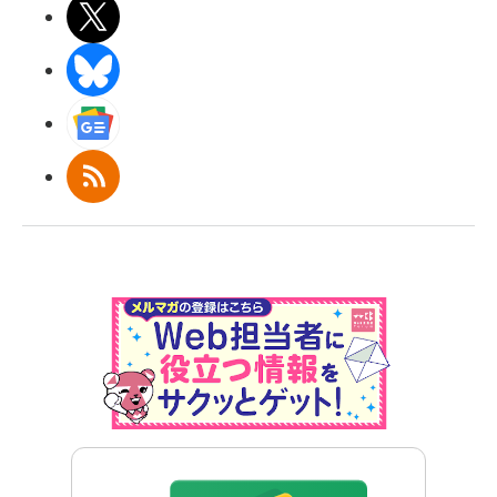
X(エックス)
BlueSky
Googleニュース
RSS