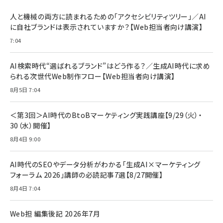
BTS]
ルム 強化ガラス 耐衝撃 高透過率 指紋防止 貼りや
シック
すい ガイド枠付き いPhone17 (6.3インチ) 対応
人と機械の両方に読まれるための「アクセシビリティツリー」／AI
￥1,100
￥5,000
2枚セット DSP25F1698
に自社ブランドは表示されていますか？【Web担当者向け講演】
￥1,599
7:04
anan(アンアン)2026/07/08号 No.2502[2026
Anker PowerLine III Flow USB-C & USB-C
年後半、あなたの恋と運命／山田涼介]
【New】Amazon Fire TV Stick HD | 手軽にスト
ケーブル Anker絡まないケーブル 240W 結束バン
リーミングをはじめよう | ストリーミングメディアプ
ド付き USB PD対応 シリコン素材採用 iPhone
￥880
AI検索時代“選ばれるブランド”はどう作る？／生成AI時代に求め
レイヤー
17 / 16 / 15 / Galaxy iPad Pro MacBook
￥1,890
Pro/Air 各種対応 (1.8m ミッドナイトブラック)
られる次世代Web制作フロー【Web担当者向け講演】
￥6,980
ママ投資家が育休中に１億貯めた株式投資
8月5日 7:04
アサヒ飲料 モンスター エナジー 355ml×24本
￥1,870
Anker Soundcore P31i (Bluetooth 6.1) 【完
￥4,192
全ワイヤレスイヤホン/アクティブノイズキャンセリ
＜第3回＞AI時代のBtoBマーケティング実践講座【9/29（火）・
ング/マルチポイント接続 / 最大50時間再生 / PSE
30（水）開催】
組織の成果を最大化する ルールのデザイン
技術基準適合】ブラック
￥5,990
サッポロ 生ビール 黒ラベル 350ml 缶 24本 ビー
8月4日 9:00
￥1,980
ル ケース買い【6/30応募〆切! 黒ラベルビヤセラー
キャンペーン】
Anker PowerLine III Flow USB-C & USB-C
ケーブル Anker絡まないケーブル 240W 結束バン
￥4,857
AI時代のSEOやデータ分析がわかる「生成AI×マーケティング
ド付き USB PD対応 シリコン素材採用 iPhone
フォーラム 2026」講師の必読記事7選【8/27開催】
Amazonランキングをもっと見る
17 / 16 / 15 / Galaxy iPad Pro MacBook
￥1,890
Pro/Air 各種対応 (1.8m ミッドナイトブラック)
8月4日 7:04
Amazonランキングをもっと見る
Web担 編集後記 2026年7月
Amazonランキングをもっと見る