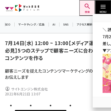
メ
Web担当者Forum
イ
検索
MENU
ン
コ
SEO
マーケティング／広告
AI
SNS
アクセス解析／データ分析
＼ 
ン
7月
テ
7月14日(水) 12:00 ~ 13:00【メディア運用者
差し
ン
必見】5つのステップで顧客ニーズに合わせた
▼ア
ツ
seo (3516)
コンテンツを作る
に
ai (2799)
移
顧客ニーズを捉えたコンテンツマーケティングの方法を
動
youtube (2420)
お伝えします
note (2308)
サイトエンジン株式会社
セミナー (2296)
2021年6月21日 13:07
z世代 (1617)
meo (1274)