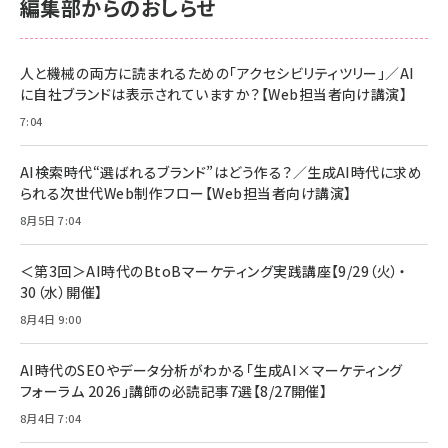
編集部からのおしらせ
anan(アンアン)2026/06/24号 No.2500増刊
スペシャルエディション[王道エンタメの矜持／
NIMASO ガラスフィルム iPhone 17 用 保護フィ
Amazon eギフトカード - Amazonロゴ - クラ
BTS]
ルム 強化ガラス 耐衝撃 高透過率 指紋防止 貼りや
シック
すい ガイド枠付き いPhone17 (6.3インチ) 対応
人と機械の両方に読まれるための「アクセシビリティツリー」／AI
￥1,100
￥5,000
2枚セット DSP25F1698
に自社ブランドは表示されていますか？【Web担当者向け講演】
￥1,599
7:04
anan(アンアン)2026/07/08号 No.2502[2026
Anker PowerLine III Flow USB-C & USB-C
年後半、あなたの恋と運命／山田涼介]
【New】Amazon Fire TV Stick HD | 手軽にスト
ケーブル Anker絡まないケーブル 240W 結束バン
リーミングをはじめよう | ストリーミングメディアプ
ド付き USB PD対応 シリコン素材採用 iPhone
￥880
AI検索時代“選ばれるブランド”はどう作る？／生成AI時代に求め
レイヤー
17 / 16 / 15 / Galaxy iPad Pro MacBook
￥1,890
Pro/Air 各種対応 (1.8m ミッドナイトブラック)
られる次世代Web制作フロー【Web担当者向け講演】
￥6,980
ママ投資家が育休中に１億貯めた株式投資
8月5日 7:04
アサヒ飲料 モンスター エナジー 355ml×24本
￥1,870
Anker Soundcore P31i (Bluetooth 6.1) 【完
￥4,192
全ワイヤレスイヤホン/アクティブノイズキャンセリ
＜第3回＞AI時代のBtoBマーケティング実践講座【9/29（火）・
ング/マルチポイント接続 / 最大50時間再生 / PSE
30（水）開催】
組織の成果を最大化する ルールのデザイン
技術基準適合】ブラック
￥5,990
サッポロ 生ビール 黒ラベル 350ml 缶 24本 ビー
8月4日 9:00
￥1,980
ル ケース買い【6/30応募〆切! 黒ラベルビヤセラー
キャンペーン】
Anker PowerLine III Flow USB-C & USB-C
ケーブル Anker絡まないケーブル 240W 結束バン
￥4,857
AI時代のSEOやデータ分析がわかる「生成AI×マーケティング
ド付き USB PD対応 シリコン素材採用 iPhone
フォーラム 2026」講師の必読記事7選【8/27開催】
Amazonランキングをもっと見る
17 / 16 / 15 / Galaxy iPad Pro MacBook
￥1,890
Pro/Air 各種対応 (1.8m ミッドナイトブラック)
8月4日 7:04
Amazonランキングをもっと見る