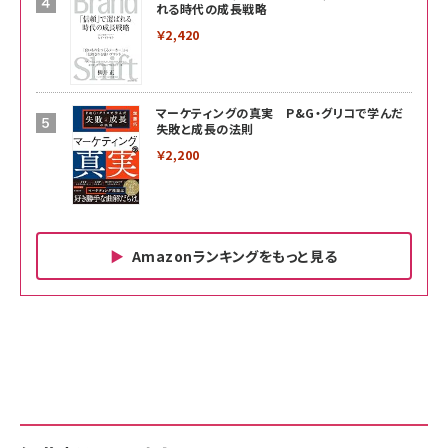
れる時代の成長戦略
￥2,420
マーケティングの真実 P&G・グリコで学んだ
失敗と成長の法則
￥2,200
Amazonランキングをもっと見る
Amazon ビジネス・経済関連書籍 の売れ筋ランキン
Amazon 家電＆カメラ の売れ筋ランキング
Amazon パソコン・周辺機器 の売れ筋ランキング
グ
更新日時：2026/06/26 19:00
更新日時：2026/06/26 19:00
更新日時：2026/06/26 19:00
anan(アンアン)2026/07/01号 No.2501[魅せる
KIOXIA(キオクシア) 旧東芝メモリ microSD
KIOXIA(キオクシア) 旧東芝メモリ microSD
カラダ2026／宮舘涼太]
128GB UHS-I Class10 (最大読出速度
128GB UHS-I Class10 (最大読出速度
100MB/s) Nintendo Switch動作確認済 国内
100MB/s) Nintendo Switch動作確認済 国内
￥880
サポート正規品 メーカー保証5年 KLMEA128G
サポート正規品 メーカー保証5年 KLMEA128G
￥2,680
￥2,680