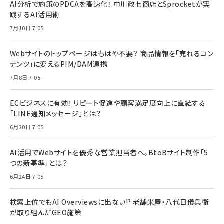
AI分析で施策のPDCAを高速化！ 中川政七商店とSprocketが実
践するAI活用術
7月10日 7:05
Webサイトのトップページはもはや不要？ 商品情報を「売れるコン
テンツ」に変えるPIM/DAM連携
7月8日 7:05
ECビジネスに有効！ リピート促進や顧客満足度向上に直結する
「LINE通知メッセージ」とは？
6月30日 7:05
AI活用でWebサイトを優秀な営業担当者へ。BtoBサイト制作「5
つの新基準」とは？
6月24日 7:05
検索上位でもAI Overviewsに出ない!? 老舗米屋・八代目儀兵衛
が取り組んだGEO施策