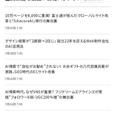
10万ページを8,000に激減！ 富士通が挑んだグローバルサイト改
革と「SitecoreAI」移行の舞台裏
7月29日 7:05
デザイン提案が「2週間→2日に」 設立22年を迎えるWeb制作会社
のAI活用法
7月28日 7:05
AI検索で“自社がお勧め”されない！ お米ギフトの八代目儀兵衛が
実践、GEO時代のECサイト改善
7月16日 7:05
AI検索時代、なぜSNSが重要？ フジドリームエアラインズが実
践“フォロワー6倍・UGC200％増”の舞台裏
7月14日 7:05