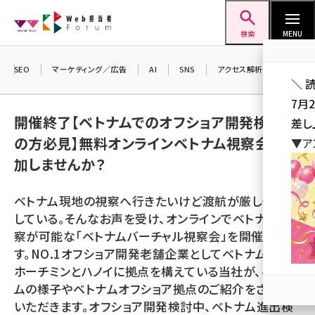
メ
Web担当者Forum
イ
検索
MENU
ン
コ
SEO
マーケティング／広告
AI
SNS
アクセス解析／データ分析
＼ 
ン
7月
テ
開催終了【ベトナムでのオフショア開発検討中
差し
ン
の方必見】無料オンラインベトナム視察会に参
▼ア
ツ
seo (3519)
加しませんか？
に
ai (2801)
移
ベトナム現地の視察へ行きたいけど渡航が厳しく断念
動
youtube (2425)
している。そんなお声を受け、オンラインでベトナム視
察が可能な「ベトナムバーチャル視察会」を開催致しま
note (2310)
す。NO.1オフショア開発老舗企業としてベトナムの
セミナー (2301)
ホーチミンとハノイに拠点を構えている当社が、ベトナ
ムの様子やベトナムオフショア拠点のご紹介をさせて
z世代 (1620)
いただきます。オフショア開発検討中、ベトナム進出検
meo (1274)