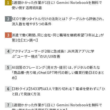
1週間かかった作業が1日に！ Gemini Notebookを無料で
使い倒す活用術8選
SEOで勝つタイトル付けの法則とは？ グーグルから評価され、
流入数を増やす5つの条件
派遣で働く期間、同じ会社・同じ職場を継続希望「3年以上」が
第1位【エン調べ】
アクティブユーザーが2倍に急成長！ JA共済アプリに学
ぶ“ユーザー視点”のUI/UX改善
AI回答のフレーミング（見せ方・提示）は、デジタルの新たな
「商品棚・売り場」――ChatGPT時代の新しい購買行動【SEOまと
め】
【3秒クイズ】5433円は3人で割り切れる？ 電卓を使わずに「ひ
と目」で見抜く方法
1週間かかった作業が1日に！ Gemini Notebookを無料で