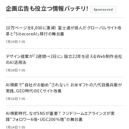
企画広告も役立つ情報バッチリ！
Sponsored
10万ページを8,000に激減！ 富士通が挑んだグローバルサイト改
革と「SitecoreAI」移行の舞台裏
7月29日 7:05
デザイン提案が「2週間→2日に」 設立22年を迎えるWeb制作会社
のAI活用法
7月28日 7:05
AI検索で“自社がお勧め”されない！ お米ギフトの八代目儀兵衛が
実践、GEO時代のECサイト改善
7月16日 7:05
AI検索時代、なぜSNSが重要？ フジドリームエアラインズが実
践“フォロワー6倍・UGC200％増”の舞台裏
7月14日 7:05