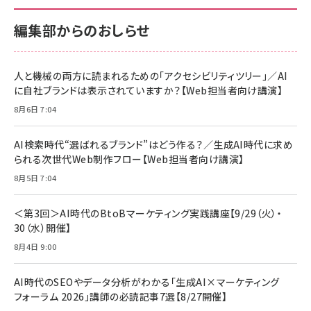
100MB/s) Nintendo Switch動作確認済 国内
100MB/s) Nintendo Switch動作確認済 国内
￥880
サポート正規品 メーカー保証5年 KLMEA128G
サポート正規品 メーカー保証5年 KLMEA128G
￥2,680
￥2,680
編集部からのおしらせ
anan(アンアン)2026/06/24号 No.2500増刊
スペシャルエディション[王道エンタメの矜持／
NIMASO ガラスフィルム iPhone 17 用 保護フィ
Amazon eギフトカード - Amazonロゴ - クラ
BTS]
ルム 強化ガラス 耐衝撃 高透過率 指紋防止 貼りや
シック
すい ガイド枠付き いPhone17 (6.3インチ) 対応
人と機械の両方に読まれるための「アクセシビリティツリー」／AI
￥1,100
￥5,000
2枚セット DSP25F1698
に自社ブランドは表示されていますか？【Web担当者向け講演】
￥1,599
8月6日 7:04
anan(アンアン)2026/07/08号 No.2502[2026
Anker PowerLine III Flow USB-C & USB-C
年後半、あなたの恋と運命／山田涼介]
【New】Amazon Fire TV Stick HD | 手軽にスト
ケーブル Anker絡まないケーブル 240W 結束バン
リーミングをはじめよう | ストリーミングメディアプ
ド付き USB PD対応 シリコン素材採用 iPhone
￥880
AI検索時代“選ばれるブランド”はどう作る？／生成AI時代に求め
レイヤー
17 / 16 / 15 / Galaxy iPad Pro MacBook
￥1,890
Pro/Air 各種対応 (1.8m ミッドナイトブラック)
られる次世代Web制作フロー【Web担当者向け講演】
￥6,980
ママ投資家が育休中に１億貯めた株式投資
8月5日 7:04
アサヒ飲料 モンスター エナジー 355ml×24本
￥1,870
Anker Soundcore P31i (Bluetooth 6.1) 【完
￥4,192
全ワイヤレスイヤホン/アクティブノイズキャンセリ
＜第3回＞AI時代のBtoBマーケティング実践講座【9/29（火）・
ング/マルチポイント接続 / 最大50時間再生 / PSE
30（水）開催】
組織の成果を最大化する ルールのデザイン
技術基準適合】ブラック
￥5,990
サッポロ 生ビール 黒ラベル 350ml 缶 24本 ビー
8月4日 9:00
￥1,980
ル ケース買い【6/30応募〆切! 黒ラベルビヤセラー
キャンペーン】
Anker PowerLine III Flow USB-C & USB-C
ケーブル Anker絡まないケーブル 240W 結束バン
￥4,857
AI時代のSEOやデータ分析がわかる「生成AI×マーケティング
ド付き USB PD対応 シリコン素材採用 iPhone
フォーラム 2026」講師の必読記事7選【8/27開催】
Amazonランキングをもっと見る
17 / 16 / 15 / Galaxy iPad Pro MacBook
￥1,890