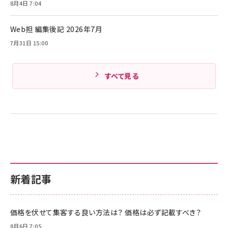
Pro/Air 各種対応 (1.8m ミッドナイトブラック)
8月4日 7:04
Amazonランキングをもっと見る
Web担 編集後記 2026年7月
Amazonランキングをもっと見る
7月31日 15:00
すべて見る
新着記事
価格を伏せて集客する良い方法は？ 価格は必ず記載すべき？
8月6日 7:05