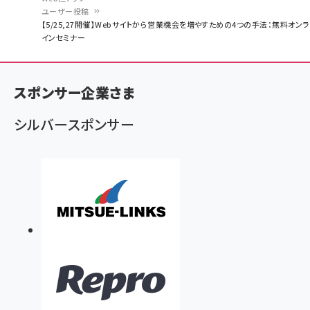
ユーザー投稿
パ
【5/25,27開催】Webサイトから営業機会を増やすための4つの手法：無料オンラ
インセミナー
ン
く
ず
スポンサー企業さま
シルバースポンサー