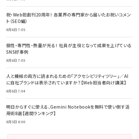
祝・Web担創刊20周年！ 各業界の専門家から届いたお祝いコメン
ト（SEO編）
8月6日 7:05
個性・専門性・熱量が光る！ 社員が主役となって成果を上げている
SNS好事例
8月6日 7:05
人と機械の両方に読まれるための「アクセシビリティツリー」／AI
に自社ブランドは表示されていますか？【Web担当者向け講演】
8月6日 7:04
明日からすぐに使える、Gemini Notebookを無料で使い倒す活
用術8選【週間ランキング】
8月5日 8:00