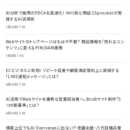
AI分析で施策のPDCAを高速化！ 中川政七商店とSprocketが実
践するAI活用術
7月10日 7:05
Webサイトのトップページはもはや不要？ 商品情報を「売れるコン
テンツ」に変えるPIM/DAM連携
7月8日 7:05
ECビジネスに有効！ リピート促進や顧客満足度向上に直結する
「LINE通知メッセージ」とは？
6月30日 7:05
AI活用でWebサイトを優秀な営業担当者へ。BtoBサイト制作「5
つの新基準」とは？
6月24日 7:05
検索上位でもAI Overviewsに出ない!? 老舗米屋・八代目儀兵衛