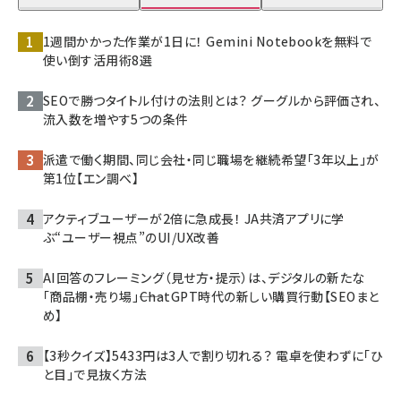
1週間かかった作業が1日に！ Gemini Notebookを無料で
使い倒す活用術8選
SEOで勝つタイトル付けの法則とは？ グーグルから評価され、
流入数を増やす5つの条件
派遣で働く期間、同じ会社・同じ職場を継続希望「3年以上」が
第1位【エン調べ】
アクティブユーザーが2倍に急成長！ JA共済アプリに学
ぶ“ユーザー視点”のUI/UX改善
AI回答のフレーミング（見せ方・提示）は、デジタルの新たな
「商品棚・売り場」――ChatGPT時代の新しい購買行動【SEOまと
め】
【3秒クイズ】5433円は3人で割り切れる？ 電卓を使わずに「ひ
と目」で見抜く方法