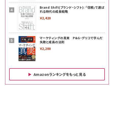
Brand Shift(ブランド・シフト): 「信頼」で選ば
れる時代の成長戦略
￥2,420
マーケティングの真実 P&G・グリコで学んだ
失敗と成長の法則
￥2,200
Amazonランキングをもっと見る
Amazon ビジネス・経済関連書籍 の売れ筋ランキン
Amazon 家電＆カメラ の売れ筋ランキング
Amazon パソコン・周辺機器 の売れ筋ランキング
グ
更新日時：2026/06/26 19:00
更新日時：2026/06/26 19:00
更新日時：2026/06/26 19:00
anan(アンアン)2026/07/01号 No.2501[魅せる
KIOXIA(キオクシア) 旧東芝メモリ microSD
KIOXIA(キオクシア) 旧東芝メモリ microSD
カラダ2026／宮舘涼太]
128GB UHS-I Class10 (最大読出速度
128GB UHS-I Class10 (最大読出速度