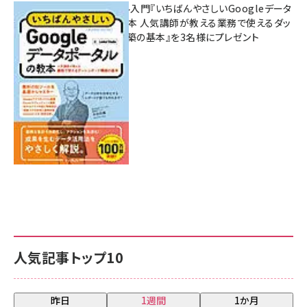
無料BIツール入門『いちばんやさしいGoogleデータ
ポータルの教本 人気講師が教える業務で使えるダッ
シュボード構築の基本』を3名様にプレゼント
7月31日 10:00
人気記事トップ10
昨日
1週間
1か月