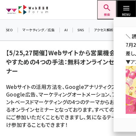
メ
Web担当者Forum
イ
検索
MENU
ン
コ
SEO
マーケティング／広告
AI
SNS
アクセス解析／データ分析
＼ 
ン
7月
テ
【5/25,27開催】Webサイトから営業機会を増
差し
ン
やすための4つの手法：無料オンラインセミ
▼ア
ツ
seo (3519)
ナー
に
ai (2801)
移
Webサイトの活用方法を、Googleアナリティクス、
動
youtube (2425)
Google広告、マーケティングオートメーション、アカウ
ントベースドマーケティングの4つのテーマからお伝えす
note (2310)
るオンラインセミナーとなっております。すべてのテーマ
セミナー (2301)
にご参加いただくこともできますし、気になるテーマだ
け参加することもできます！
z世代 (1620)
meo (1274)