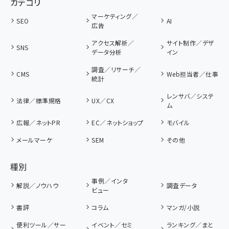
カテゴリ
マーケティング／
SEO
AI
広告
アクセス解析／
サイト制作／デザ
SNS
データ分析
イン
調査／リサーチ／
CMS
Web担当者／仕事
統計
レンサバ／システ
法律／標準規格
UX／CX
ム
広報／ネットPR
EC／ネットショップ
モバイル
メールマーケ
SEM
その他
種別
事例／インタ
解説／ノウハウ
調査データ
ビュー
書評
コラム
マンガ/小説
便利ツール／サー
イベント／セミ
ランキング／まと