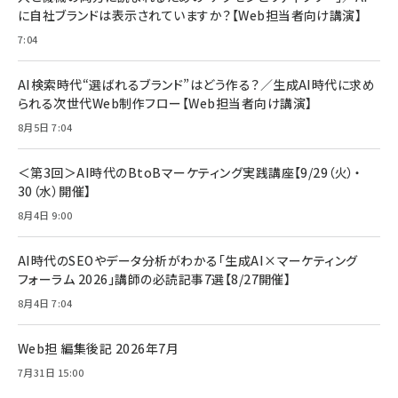
￥1,100
￥5,000
インチ) 対応 2枚セット DSP25F1698
に自社ブランドは表示されていますか？【Web担当者向け講演】
￥1,599
7:04
anan(アンアン)2026/07/08号
Anker PowerLine III Flow USB-C & USB-
No.2502[2026年後半、あなたの恋と運命／山
【New】Amazon Fire TV Stick HD | 手軽に
C ケーブル Anker絡まないケーブル 240W 結
田涼介]
ストリーミングをはじめよう | ストリーミングメ
束バンド付き USB PD対応 シリコン素材採用
AI検索時代“選ばれるブランド”はどう作る？／生成AI時代に求め
ディアプレイヤー
iPhone 17 / 16 / 15 / Galaxy iPad Pro
￥880
￥1,890
MacBook Pro/Air 各種対応 (1.8m ミッドナ
られる次世代Web制作フロー【Web担当者向け講演】
￥6,980
イトブラック)
8月5日 7:04
ママ投資家が育休中に１億貯めた株式投資
アサヒ飲料 モンスター エナジー 355ml×24
Anker Soundcore P31i (Bluetooth 6.1)
本
￥1,870
【完全ワイヤレスイヤホン/アクティブノイズキャ
＜第3回＞AI時代のBtoBマーケティング実践講座【9/29（火）・
￥4,192
ンセリング/マルチポイント接続 / 最大50時間
30（水）開催】
再生 / PSE技術基準適合】ブラック
￥5,990
組織の成果を最大化する ルールのデザイン
サッポロ 生ビール 黒ラベル 350ml 缶 24本
8月4日 9:00
ビール ケース買い【6/30応募〆切! 黒ラベルビ
￥1,980
Anker PowerLine III Flow USB-C & USB-
ヤセラーキャンペーン】
C ケーブル Anker絡まないケーブル 240W 結
AI時代のSEOやデータ分析がわかる「生成AI×マーケティング
￥4,857
束バンド付き USB PD対応 シリコン素材採用
フォーラム 2026」講師の必読記事7選【8/27開催】
iPhone 17 / 16 / 15 / Galaxy iPad Pro
￥1,890
Amazonランキングをもっと見る
MacBook Pro/Air 各種対応 (1.8m ミッドナ
8月4日 7:04
イトブラック)
Amazonランキングをもっと見る
Web担 編集後記 2026年7月
Amazonランキングをもっと見る
7月31日 15:00