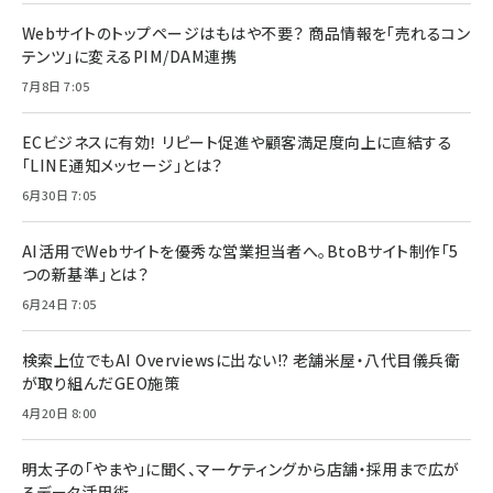
Webサイトのトップページはもはや不要？ 商品情報を「売れるコン
テンツ」に変えるPIM/DAM連携
7月8日 7:05
ECビジネスに有効！ リピート促進や顧客満足度向上に直結する
「LINE通知メッセージ」とは？
6月30日 7:05
AI活用でWebサイトを優秀な営業担当者へ。BtoBサイト制作「5
つの新基準」とは？
6月24日 7:05
検索上位でもAI Overviewsに出ない!? 老舗米屋・八代目儀兵衛
が取り組んだGEO施策
4月20日 8:00
明太子の「やまや」に聞く、マーケティングから店舗・採用まで広が
るデータ活用術