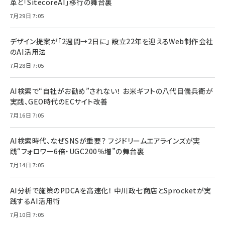
革と「SitecoreAI」移行の舞台裏
7月29日 7:05
デザイン提案が「2週間→2日に」 設立22年を迎えるWeb制作会社
のAI活用法
7月28日 7:05
AI検索で“自社がお勧め”されない！ お米ギフトの八代目儀兵衛が
実践、GEO時代のECサイト改善
7月16日 7:05
AI検索時代、なぜSNSが重要？ フジドリームエアラインズが実
践“フォロワー6倍・UGC200％増”の舞台裏
7月14日 7:05
AI分析で施策のPDCAを高速化！ 中川政七商店とSprocketが実
践するAI活用術
7月10日 7:05