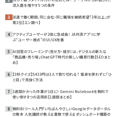
流入数を増やす5つの条件
派遣で働く期間、同じ会社・同じ職場を継続希望「3年以上」が
第1位【エン調べ】
アクティブユーザーが2倍に急成長！ JA共済アプリに学
ぶ“ユーザー視点”のUI/UX改善
AI回答のフレーミング（見せ方・提示）は、デジタルの新たな
「商品棚・売り場」――ChatGPT時代の新しい購買行動【SEOまと
め】
【3秒クイズ】5433円は3人で割り切れる？ 電卓を使わずに「ひ
と目」で見抜く方法
1週間かかった作業が1日に！ Gemini Notebookを無料で
使い倒す8つの活用術【1週間まとめ】
無料BIツール入門『いちばんやさしいGoogleデータポータル
の教本 人気講師が教える業務で使えるダッシュボード構築の