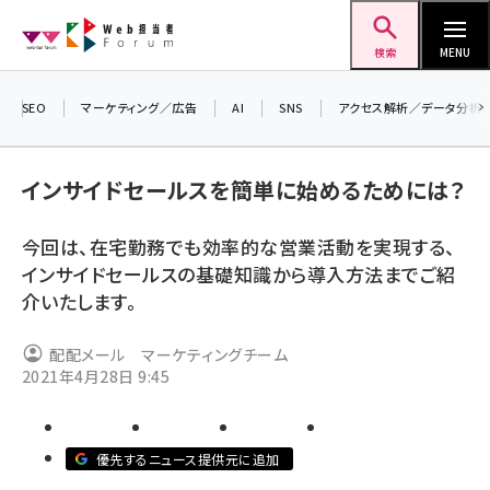
メ
Web担当者Forum
イ
検索
MENU
ン
コ
SEO
マーケティング／広告
AI
SNS
アクセス解析／データ分析
＼ 
ン
7月
テ
インサイドセールスを簡単に始めるためには？
差し
ン
▼
ツ
今回は、在宅勤務でも効率的な営業活動を実現する、
seo (3519)
に
インサイドセールスの基礎知識から導入方法までご紹
ai (2801)
移
介いたします。
動
youtube (2425)
配配メール マーケティングチーム
note (2310)
2021年4月28日 9:45
セミナー (2301)
z世代 (1620)
優先するニュース提供元に追加
meo (1274)