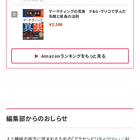
マーケティングの真実 P&G・グリコで学んだ
失敗と成長の法則
￥2,200
Amazonランキングをもっと見る
Amazon ビジネス・経済関連書籍 の売れ筋ランキン
Amazon 家電＆カメラ の売れ筋ランキング
Amazon パソコン・周辺機器 の売れ筋ランキング
グ
更新日時：2026/06/26 19:00
更新日時：2026/06/26 19:00
更新日時：2026/06/26 19:00
anan(アンアン)2026/07/01号 No.2501[魅
KIOXIA(キオクシア) 旧東芝メモリ microSD
KIOXIA(キオクシア) 旧東芝メモリ microSD
せるカラダ2026／宮舘涼太]
128GB UHS-I Class10 (最大読出速度
128GB UHS-I Class10 (最大読出速度
100MB/s) Nintendo Switch動作確認済 国
100MB/s) Nintendo Switch動作確認済 国
￥880
内サポート正規品 メーカー保証5年
内サポート正規品 メーカー保証5年
￥2,680
￥2,680
KLMEA128G
KLMEA128G
編集部からのおしらせ
anan(アンアン)2026/06/24号 No.2500増
刊 スペシャルエディション[王道エンタメの矜
NIMASO ガラスフィルム iPhone 17 用 保護
Amazon eギフトカード - Amazonロゴ - ク
持／BTS]
フィルム 強化ガラス 耐衝撃 高透過率 指紋防
ラシック
止 貼りやすい ガイド枠付き いPhone17 (6.3
人と機械の両方に読まれるための「アクセシビリティツリー」／AI