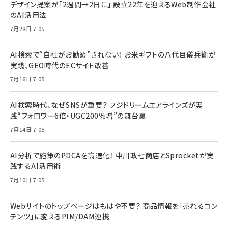
デザイン提案が「2週間→2日に」 設立22年を迎えるWeb制作会社
のAI活用法
7月28日 7:05
AI検索で“自社がお勧め”されない！ お米ギフトの八代目儀兵衛が
実践、GEO時代のECサイト改善
7月16日 7:05
AI検索時代、なぜSNSが重要？ フジドリームエアラインズが実
践“フォロワー6倍・UGC200％増”の舞台裏
7月14日 7:05
AI分析で施策のPDCAを高速化！ 中川政七商店とSprocketが実
践するAI活用術
7月10日 7:05
Webサイトのトップページはもはや不要？ 商品情報を「売れるコン
テンツ」に変えるPIM/DAM連携