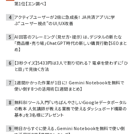
第1位【エン調べ】
アクティブユーザーが2倍に急成長！ JA共済アプリに学
ぶ“ユーザー視点”のUI/UX改善
AI回答のフレーミング（見せ方・提示）は、デジタルの新たな
「商品棚・売り場」――ChatGPT時代の新しい購買行動【SEOまと
め】
【3秒クイズ】5433円は3人で割り切れる？ 電卓を使わずに「ひ
と目」で見抜く方法
1週間かかった作業が1日に！ Gemini Notebookを無料で
使い倒す8つの活用術【1週間まとめ】
無料BIツール入門『いちばんやさしいGoogleデータポータル
の教本 人気講師が教える業務で使えるダッシュボード構築の
基本』を3名様にプレゼント
明日からすぐに使える、Gemini Notebookを無料で使い倒