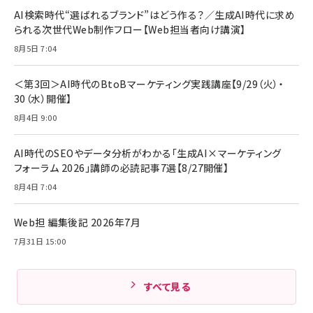
リーミングをはじめよう | ストリーミングメディアプ
ド付き USB PD対応 シリコン素材採用 iPhone
￥880
AI検索時代“選ばれるブランド”はどう作る？／生成AI時代に求め
レイヤー
17 / 16 / 15 / Galaxy iPad Pro MacBook
￥1,890
Pro/Air 各種対応 (1.8m ミッドナイトブラック)
られる次世代Web制作フロー【Web担当者向け講演】
￥6,980
ママ投資家が育休中に１億貯めた株式投資
8月5日 7:04
アサヒ飲料 モンスター エナジー 355ml×24本
￥1,870
Anker Soundcore P31i (Bluetooth 6.1) 【完
￥4,192
全ワイヤレスイヤホン/アクティブノイズキャンセリ
＜第3回＞AI時代のBtoBマーケティング実践講座【9/29（火）・
ング/マルチポイント接続 / 最大50時間再生 / PSE
30（水）開催】
組織の成果を最大化する ルールのデザイン
技術基準適合】ブラック
￥5,990
サッポロ 生ビール 黒ラベル 350ml 缶 24本 ビー
8月4日 9:00
￥1,980
ル ケース買い【6/30応募〆切! 黒ラベルビヤセラー
キャンペーン】
Anker PowerLine III Flow USB-C & USB-C
ケーブル Anker絡まないケーブル 240W 結束バン
￥4,857
AI時代のSEOやデータ分析がわかる「生成AI×マーケティング
ド付き USB PD対応 シリコン素材採用 iPhone
フォーラム 2026」講師の必読記事7選【8/27開催】
Amazonランキングをもっと見る
17 / 16 / 15 / Galaxy iPad Pro MacBook
￥1,890
Pro/Air 各種対応 (1.8m ミッドナイトブラック)
8月4日 7:04
Amazonランキングをもっと見る
Web担 編集後記 2026年7月
Amazonランキングをもっと見る
7月31日 15:00
すべて見る