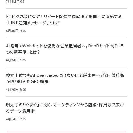
7月8日 7:05
ECビジネスに有効！ リピート促進や顧客満足度向上に直結する
「LINE通知メッセージ」とは？
6月30日 7:05
AI活用でWebサイトを優秀な営業担当者へ。BtoBサイト制作「5
つの新基準」とは？
6月24日 7:05
検索上位でもAI Overviewsに出ない!? 老舗米屋・八代目儀兵衛
が取り組んだGEO施策
4月20日 8:00
明太子の「やまや」に聞く、マーケティングから店舗・採用まで広が
るデータ活用術
4月14日 7:05