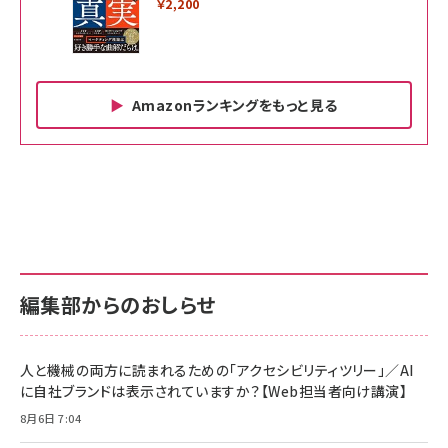
￥2,200
Amazonランキングをもっと見る
Amazon ビジネス・経済関連書籍 の売れ筋ランキン
Amazon 家電＆カメラ の売れ筋ランキング
Amazon パソコン・周辺機器 の売れ筋ランキング
グ
更新日時：2026/06/26 19:00
更新日時：2026/06/26 19:00
更新日時：2026/06/26 19:00
anan(アンアン)2026/07/01号 No.2501[魅
KIOXIA(キオクシア) 旧東芝メモリ microSD
KIOXIA(キオクシア) 旧東芝メモリ microSD
せるカラダ2026／宮舘涼太]
128GB UHS-I Class10 (最大読出速度
128GB UHS-I Class10 (最大読出速度
100MB/s) Nintendo Switch動作確認済 国
100MB/s) Nintendo Switch動作確認済 国
￥880
内サポート正規品 メーカー保証5年
内サポート正規品 メーカー保証5年
￥2,680
￥2,680
KLMEA128G
KLMEA128G
編集部からのおしらせ
anan(アンアン)2026/06/24号 No.2500増
刊 スペシャルエディション[王道エンタメの矜
NIMASO ガラスフィルム iPhone 17 用 保護
Amazon eギフトカード - Amazonロゴ - ク
持／BTS]
フィルム 強化ガラス 耐衝撃 高透過率 指紋防
ラシック
止 貼りやすい ガイド枠付き いPhone17 (6.3
人と機械の両方に読まれるための「アクセシビリティツリー」／AI
￥1,100
￥5,000
インチ) 対応 2枚セット DSP25F1698
に自社ブランドは表示されていますか？【Web担当者向け講演】
￥1,599
8月6日 7:04
anan(アンアン)2026/07/08号 No.2502[2026
Anker PowerLine III Flow USB-C & USB-C
年後半、あなたの恋と運命／山田涼介]
【New】Amazon Fire TV Stick HD | 手軽にスト
ケーブル Anker絡まないケーブル 240W 結束バン