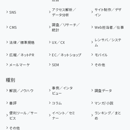
アクセス解析／
サイト制作／デザ
SNS
データ分析
イン
調査／リサーチ／
CMS
Web担当者／仕事
統計
レンサバ／システ
法律／標準規格
UX／CX
ム
広報／ネットPR
EC／ネットショップ
モバイル
メールマーケ
SEM
その他
種別
事例／インタ
解説／ノウハウ
調査データ
ビュー
書評
コラム
マンガ/小説
便利ツール／サー
イベント／セミ
ランキング／まと
ビス
ナー
め
その他