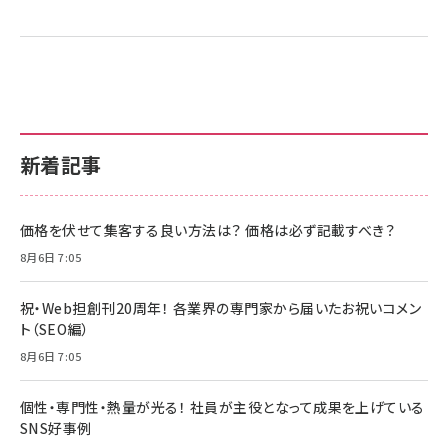
新着記事
価格を伏せて集客する良い方法は？ 価格は必ず記載すべき？
8月6日 7:05
祝・Web担創刊20周年！ 各業界の専門家から届いたお祝いコメン
ト（SEO編）
8月6日 7:05
個性・専門性・熱量が光る！ 社員が主役となって成果を上げている
SNS好事例