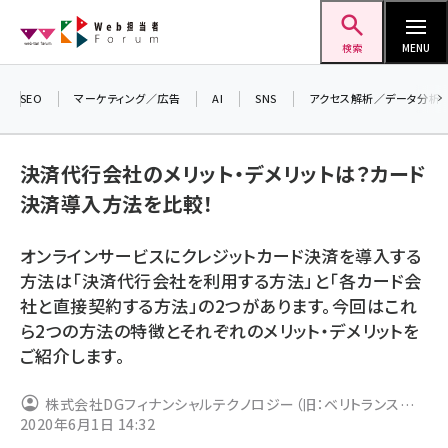
メ
Web担当者Forum
イ
検索
MENU
ン
コ
SEO
マーケティング／広告
AI
SNS
アクセス解析／データ分析
ン
＼
7
テ
決済代行会社のメリット・デメリットは？カード
差
ン
決済導入方法を比較！
▼
ツ
seo (3523)
に
オンラインサービスにクレジットカード決済を導入する
ai (2804)
移
方法は「決済代行会社を利用する方法」と「各カード会
動
youtube (2429)
社と直接契約する方法」の2つがあります。今回はこれ
ら2つの方法の特徴とそれぞれのメリット・デメリットを
note (2312)
ご紹介します。
セミナー (2303)
株式会社DGフィナンシャルテクノロジー（旧：ベリトランス株
z世代 (1622)
2020年6月1日 14:32
式会社）
meo (1275)