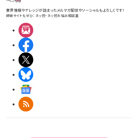
業界情報やナレッジが詰まったメルマガ配信やソーシャルもよろしくです！
姉妹サイトもぜひ：
ネッ担
・
ネッ担お悩み相談室
メルマガ
Facebook
X(エックス)
BlueSky
Googleニュース
RSS