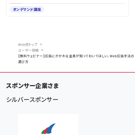
オンデマンド講座
Web担トップ
ユーザー投稿
パ
【無料ウェビナー】広告にかかわる全員が知っておいてほしい、Web広告手法の
選び方
ン
く
ず
スポンサー企業さま
シルバースポンサー