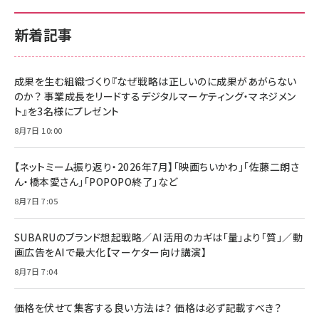
新着記事
成果を生む組織づくり『なぜ戦略は正しいのに成果があがらない
のか？ 事業成長をリードするデジタルマーケティング・マネジメン
ト』を3名様にプレゼント
8月7日 10:00
【ネットミーム振り返り・2026年7月】「映画ちいかわ」「佐藤二朗さ
ん・橋本愛さん」「POPOPO終了」など
8月7日 7:05
SUBARUのブランド想起戦略／AI活用のカギは「量」より「質」／動
画広告をAIで最大化【マーケター向け講演】
8月7日 7:04
価格を伏せて集客する良い方法は？ 価格は必ず記載すべき？