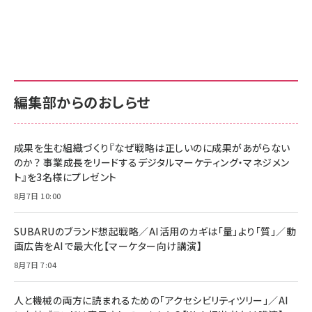
Amazon ビジネス・経済関連書籍 の売れ筋ランキン
Amazon 家電＆カメラ の売れ筋ランキング
Amazon パソコン・周辺機器 の売れ筋ランキング
グ
更新日時：2026/06/26 19:00
更新日時：2026/06/26 19:00
更新日時：2026/06/26 19:00
anan(アンアン)2026/07/01号 No.2501[魅せる
KIOXIA(キオクシア) 旧東芝メモリ microSD
KIOXIA(キオクシア) 旧東芝メモリ microSD
カラダ2026／宮舘涼太]
128GB UHS-I Class10 (最大読出速度
128GB UHS-I Class10 (最大読出速度
100MB/s) Nintendo Switch動作確認済 国内
100MB/s) Nintendo Switch動作確認済 国内
￥880
サポート正規品 メーカー保証5年 KLMEA128G
サポート正規品 メーカー保証5年 KLMEA128G
￥2,680
￥2,680
編集部からのおしらせ
anan(アンアン)2026/06/24号 No.2500増刊
スペシャルエディション[王道エンタメの矜持／
NIMASO ガラスフィルム iPhone 17 用 保護フィ
Amazon eギフトカード - Amazonロゴ - クラ
BTS]
ルム 強化ガラス 耐衝撃 高透過率 指紋防止 貼りや
シック
すい ガイド枠付き いPhone17 (6.3インチ) 対応
成果を生む組織づくり『なぜ戦略は正しいのに成果があがらない
￥1,100
￥5,000
2枚セット DSP25F1698
のか？ 事業成長をリードするデジタルマーケティング・マネジメン
￥1,599
ト』を3名様にプレゼント
anan(アンアン)2026/07/08号 No.2502[2026
Anker PowerLine III Flow USB-C & USB-C
年後半、あなたの恋と運命／山田涼介]
【New】Amazon Fire TV Stick HD | 手軽にスト
ケーブル Anker絡まないケーブル 240W 結束バン
8月7日 10:00
リーミングをはじめよう | ストリーミングメディアプ
ド付き USB PD対応 シリコン素材採用 iPhone
￥880
レイヤー
17 / 16 / 15 / Galaxy iPad Pro MacBook
￥1,890
Pro/Air 各種対応 (1.8m ミッドナイトブラック)
SUBARUのブランド想起戦略／AI活用のカギは「量」より「質」／動
￥6,980
画広告をAIで最大化【マーケター向け講演】
ママ投資家が育休中に１億貯めた株式投資
アサヒ飲料 モンスター エナジー 355ml×24本
￥1,870
8月7日 7:04
Anker Soundcore P31i (Bluetooth 6.1) 【完
￥4,192
全ワイヤレスイヤホン/アクティブノイズキャンセリ
ング/マルチポイント接続 / 最大50時間再生 / PSE
人と機械の両方に読まれるための「アクセシビリティツリー」／AI
組織の成果を最大化する ルールのデザイン
技術基準適合】ブラック
￥5,990