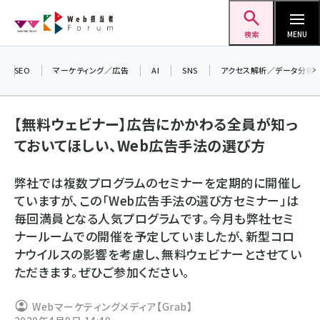
メ
Web担当者Forum
イ
検索
MENU
ン
コ
SEO
マーケティング／広告
AI
SNS
アクセス解析／データ分析
＼ 
ン
生成
テ
【無料ウェビナー】広告にかかわる全員が知っ
るセ
ン
ておいてほしい、Web広告手法の選び方
202
ツ
seo (3528)
▼申
に
弊社では複数プログラムのセミナーを定期的に開催し
ai (2811)
移
ていますが、この「Web広告手法の選び方セミナー」は
動
youtube (2439)
毎回満員となる人気プログラムです。今月も弊社セミ
ナールームでの開催を予定していましたが、新型コロ
note (2315)
ナウイルスの影響を考慮し、無料ウェビナーとさせてい
セミナー (2308)
ただきます。ぜひご参加ください。
z世代 (1623)
Webマーケティングメディア【Grab】
meo (1277)