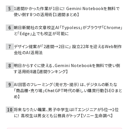
1週間かかった作業が1日に！ Gemini Notebookを無料で
使い倒す8つの活用術【1週間まとめ】
朝日新聞社の文章校正AI「Typoless」がブラウザ「Chrome」
と「Edge」上でも校正が可能に
デザイン提案が「2週間→2日に」 設立22年を迎えるWeb制作
会社のAI活用法
明日からすぐに使える、Gemini Notebookを無料で使い倒
す活用術8選【週間ランキング】
AI回答のフレーミング（見せ方・提示）は、デジタルの新たな
「商品棚・売り場」――ChatGPT時代の新しい購買行動【SEOまと
め】
将来なりたい職業、男子中学生はITエンジニアが5位→1位
に！ 高校生は男女とも公務員がトップ【ソニー生命調べ】