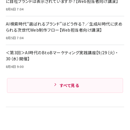
サッポロ 生ビール 黒ラベル 350ml 缶 24本 ビー
に自社ブランドは表示されていますか？【Web担当者向け講演】
￥1,980
ル ケース買い【6/30応募〆切! 黒ラベルビヤセラー
8月6日 7:04
キャンペーン】
Anker PowerLine III Flow USB-C & USB-C
ケーブル Anker絡まないケーブル 240W 結束バン
￥4,857
ド付き USB PD対応 シリコン素材採用 iPhone
AI検索時代“選ばれるブランド”はどう作る？／生成AI時代に求め
Amazonランキングをもっと見る
17 / 16 / 15 / Galaxy iPad Pro MacBook
￥1,890
られる次世代Web制作フロー【Web担当者向け講演】
Pro/Air 各種対応 (1.8m ミッドナイトブラック)
Amazonランキングをもっと見る
8月5日 7:04
Amazonランキングをもっと見る
＜第3回＞AI時代のBtoBマーケティング実践講座【9/29（火）・
30（水）開催】
8月4日 9:00
すべて見る