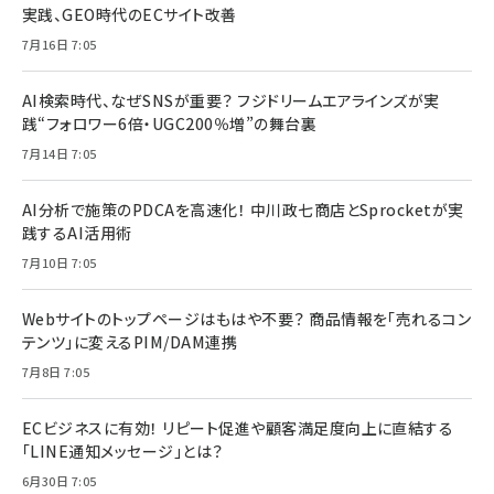
実践、GEO時代のECサイト改善
7月16日 7:05
AI検索時代、なぜSNSが重要？ フジドリームエアラインズが実
践“フォロワー6倍・UGC200％増”の舞台裏
7月14日 7:05
AI分析で施策のPDCAを高速化！ 中川政七商店とSprocketが実
践するAI活用術
7月10日 7:05
Webサイトのトップページはもはや不要？ 商品情報を「売れるコン
テンツ」に変えるPIM/DAM連携
7月8日 7:05
ECビジネスに有効！ リピート促進や顧客満足度向上に直結する
「LINE通知メッセージ」とは？
6月30日 7:05