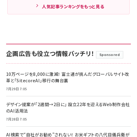
人気記事ランキングをもっと見る
企画広告も役立つ情報バッチリ！
Sponsored
10万ページを8,000に激減！ 富士通が挑んだグローバルサイト改
革と「SitecoreAI」移行の舞台裏
7月29日 7:05
デザイン提案が「2週間→2日に」 設立22年を迎えるWeb制作会社
のAI活用法
7月28日 7:05
AI検索で“自社がお勧め”されない！ お米ギフトの八代目儀兵衛が