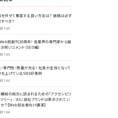
z世代 (1622)
格を伏せて集客する良い方法は？ 価格は必ず
meo (1275)
載すべき？
llmo (1163)
日 7:05
・Web担創刊20周年！ 各業界の専門家から届
お祝いコメント（SEO編）
日 7:05
性・専門性・熱量が光る！ 社員が主役となって
果を上げているSNS好事例
日 7:05
と機械の両方に読まれるための「アクセシビリ
ィツリー」／AIに自社ブランドは表示されてい
すか？【Web担当者向け講演】
日 7:04