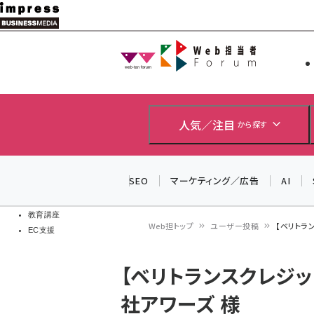
メ
イ
Web担当者
Web担当者
ン
EC担当者
コ
製品導入
ン
企業IT
ソフト開発
テ
人気／注目
から探す
IoT・AI
ン
DCクラウド
研究・調査
ツ
SEO
マーケティング／広告
AI
エネルギー
に
ドローン
移
教育講座
Web担トップ
ユーザー投稿
【ベリトラ
EC支援
動
パ
【ベリトランスクレジ
ン
社アワーズ 様
く