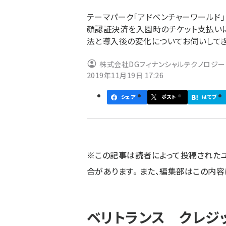
ず
テーマパーク「アドベンチャーワールド
顔認証決済を入園時のチケット支払い
法と導入後の変化についてお伺いしてき
株式会社DGフィナンシャルテクノロジー
2019年11月19日 17:26
シェア
ポスト
はてブ
※この記事は読者によって投稿された
合があります。 また、編集部はこの内
ベリトランス クレジ