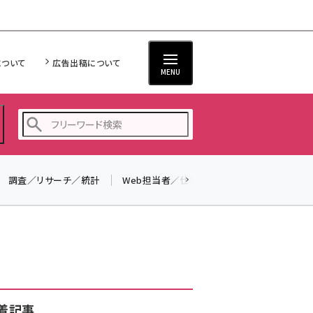
について
広告出稿について
MENU
調査／リサーチ／統計
Web担当者／仕事
法律／標準規格
seo (3526)
ai (2807)
youtube (2434)
note (2312)
セミナー (2307)
着記事