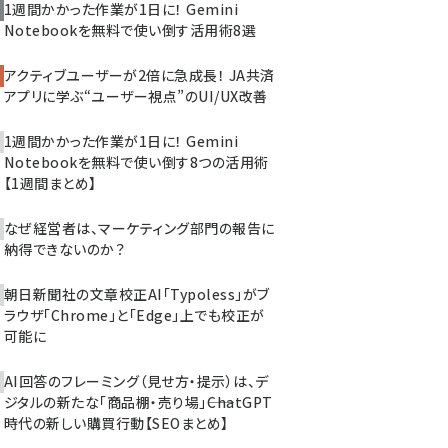
1週間かかった作業が1日に！ Gemini
Notebookを無料で使い倒す活用術8選
アクティブユーザーが2倍に急成長！ JA共済
アプリに学ぶ“ユーザー視点”のUI/UX改善
1週間かかった作業が1日に！ Gemini
Notebookを無料で使い倒す8つの活用術
【1週間まとめ】
なぜ経営者は、マーケティング部門の報告に
納得できないのか？
朝日新聞社の文章校正AI「Typoless」がブ
ラウザ「Chrome」と「Edge」上でも校正が
可能に
AI回答のフレーミング（見せ方・提示）は、デ
ジタルの新たな「商品棚・売り場」――ChatGPT
時代の新しい購買行動【SEOまとめ】