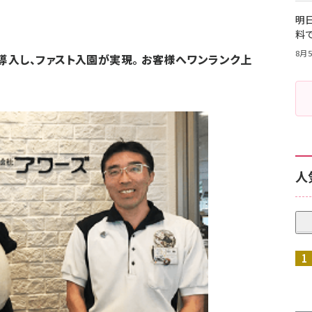
明日
料
8月5
入し、ファスト入園が実現。 お客様へワンランク上
人