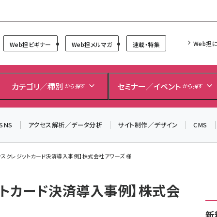
Forum
Web担
Web担ビギナー
Web担メルマガ
連載・特集
＼ 8月27日開催、申し込み受付中！ ／
生成AIをマーケティング等に活用するための考え方を学べ
カテゴリ／種別
セミナー／イベント
から探す
から探す
るセミナーイベント「生成AI × マーケティング フォーラム
2026」開催！
▼申し込みはこちらから▼
SNS
アクセス解析／データ分析
サイト制作／デザイン
CMS
ンスクレジットカード決済導入事例】株式会社アワーズ 様
ットカード決済導入事例】株式会
新