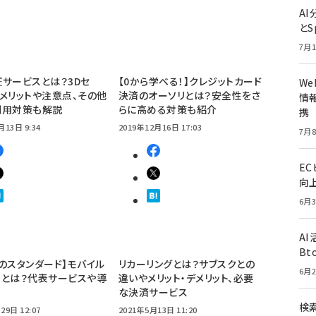
A
とS
7月1
サービスとは？3Dセ
【0から学べる！】クレジットカード
W
メリットや注意点、その他
決済のオーソリとは？安全性をさ
情報
利用対策も解説
らに高める対策も紹介
携
月13日 9:34
2019年12月16日 17:03
7月8
E
向
6月3
A
Bt
のスタンダード】モバイル
リカーリングとは？サブスクとの
6月2
ーとは？代表サービスや導
違いやメリット・デメリット、必要
な決済サービス
検索
29日 12:07
2021年5月13日 11:20