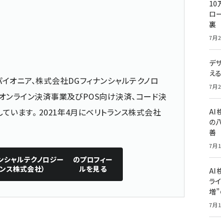
10
ロー
裏
7月2
デ
え
イオニア、株式会社DGフィナンシャルテクノロ
7月2
オンライン決済事業及びPOS向け決済、コード決
います。 2021年4月にベリトランス株式会社
A
の
善
7月1
ンシャルテクノロジー
のプロフィー
ランス株式会社）
ルを見る
AI
ライ
増
7月1