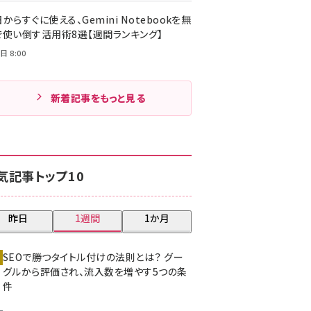
からすぐに使える、Gemini Notebookを無
で使い倒す活用術8選【週間ランキング】
日 8:00
新着記事をもっと見る
気記事トップ10
昨日
1週間
1か月
SEOで勝つタイトル付けの法則とは？ グー
グルから評価され、流入数を増やす5つの条
件