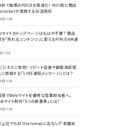
I分析で施策のPDCAを高速化！ 中川政七商店
procketが実践するAI活用術
0日 7:05
ebサイトのトップページはもはや不要？ 商品
を「売れるコンテンツ」に変えるPIM/DAM連
日 7:05
Cビジネスに有効！ リピート促進や顧客満足度
上に直結する「LINE通知メッセージ」とは？
0日 7:05
I活用でWebサイトを優秀な営業担当者へ。
oBサイト制作「5つの新基準」とは？
4日 7:05
上位でもAI Overviewsに出ない!? 老舗米