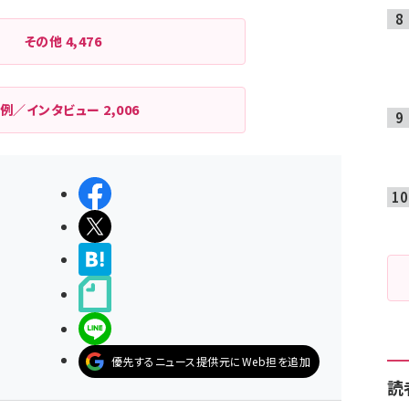
その他
4,476
例／インタビュー
2,006
シェアする
ポストする
>ブクマする
noteで書く
LINEで送る
優先するニュース提供元にWeb担を追加
読