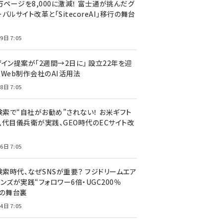
万ページを8,000に激減！ 富士通が挑んだグ
バルサイト改革と「SitecoreAI」移行の舞台
9日 7:05
ザイン提案が「2週間→2日に」 設立22年を迎
るWeb制作会社のAI活用法
8日 7:05
I検索で“自社がお勧め”されない！ お米ギフト
八代目儀兵衛が実践、GEO時代のECサイト改
6日 7:05
検索時代、なぜSNSが重要？ フジドリームエア
ンズが実践“フォロワー6倍・UGC200％
”の舞台裏
4日 7:05