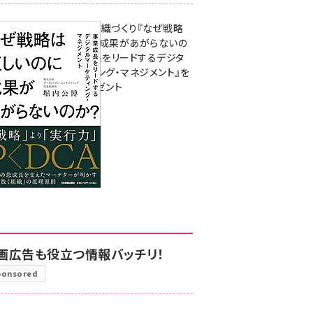
成果を生む組織づくり『なぜ戦略
は正しいのに成果があがらないの
か？ 事業成長をリードするデジタ
ルマーケティング・マネジメント』を
3名様にプレゼント
8月7日 10:00
画広告も役立つ情報バッチリ！
ponsored