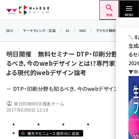
メ
Web担当者Forum
イ
検索
MENU
ン
コ
SEO
マーケティング／広告
AI
SNS
アクセス解析／データ分析
＼ 
ン
生成
テ
明日開催 無料セミナー DTP・印刷分野も知
るセ
ン
るべき、今のwebデザイン とは!?専門家たちに
202
ツ
seo (3526)
よる現代的webデザイン論考
▼申
に
ai (2807)
移
－ DTP・印刷分野も知るべき、今のwebデザイン －
動
youtube (2434)
東日印刷WEB推進チーム
note (2312)
2017年6月8日 12:18
セミナー (2307)
z世代 (1622)
優先するニュース提供元に追加
meo (1275)