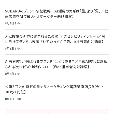
リーミングをはじめよう | ストリーミングメディアプ
ド付き USB PD対応 シリコン素材採用 iPhone
￥880
レイヤー
17 / 16 / 15 / Galaxy iPad Pro MacBook
￥1,890
Pro/Air 各種対応 (1.8m ミッドナイトブラック)
SUBARUのブランド想起戦略／AI活用のカギは「量」より「質」／動
￥6,980
画広告をAIで最大化【マーケター向け講演】
ママ投資家が育休中に１億貯めた株式投資
アサヒ飲料 モンスター エナジー 355ml×24本
￥1,870
8月7日 7:04
Anker Soundcore P31i (Bluetooth 6.1) 【完
￥4,192
全ワイヤレスイヤホン/アクティブノイズキャンセリ
ング/マルチポイント接続 / 最大50時間再生 / PSE
人と機械の両方に読まれるための「アクセシビリティツリー」／AI
組織の成果を最大化する ルールのデザイン
技術基準適合】ブラック
￥5,990
サッポロ 生ビール 黒ラベル 350ml 缶 24本 ビー
に自社ブランドは表示されていますか？【Web担当者向け講演】
￥1,980
ル ケース買い【6/30応募〆切! 黒ラベルビヤセラー
8月6日 7:04
キャンペーン】
Anker PowerLine III Flow USB-C & USB-C
ケーブル Anker絡まないケーブル 240W 結束バン
￥4,857
ド付き USB PD対応 シリコン素材採用 iPhone
AI検索時代“選ばれるブランド”はどう作る？／生成AI時代に求め
Amazonランキングをもっと見る
17 / 16 / 15 / Galaxy iPad Pro MacBook
￥1,890
られる次世代Web制作フロー【Web担当者向け講演】
Pro/Air 各種対応 (1.8m ミッドナイトブラック)
Amazonランキングをもっと見る
8月5日 7:04
Amazonランキングをもっと見る
＜第3回＞AI時代のBtoBマーケティング実践講座【9/29（火）・
30（水）開催】
8月4日 9:00