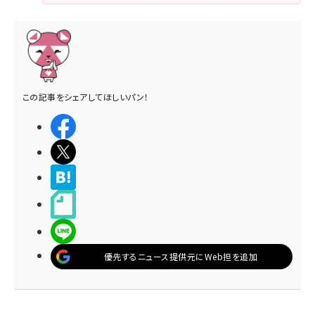
この記事をシェアしてほしいパン！
シェアする
ポストする
>ブクマする
noteで書く
LINEで送る
優先するニュース提供元にWeb担を追加