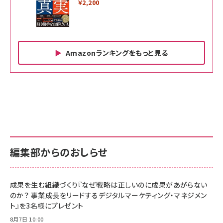
￥2,200
Amazonランキングをもっと見る
Amazon ビジネス・経済関連書籍 の売れ筋ランキン
Amazon 家電＆カメラ の売れ筋ランキング
Amazon パソコン・周辺機器 の売れ筋ランキング
グ
更新日時：2026/06/26 19:00
更新日時：2026/06/26 19:00
更新日時：2026/06/26 19:00
anan(アンアン)2026/07/01号 No.2501[魅せる
KIOXIA(キオクシア) 旧東芝メモリ microSD
KIOXIA(キオクシア) 旧東芝メモリ microSD
カラダ2026／宮舘涼太]
128GB UHS-I Class10 (最大読出速度
128GB UHS-I Class10 (最大読出速度
100MB/s) Nintendo Switch動作確認済 国内
100MB/s) Nintendo Switch動作確認済 国内
￥880
サポート正規品 メーカー保証5年 KLMEA128G
サポート正規品 メーカー保証5年 KLMEA128G
￥2,680
￥2,680
編集部からのおしらせ
anan(アンアン)2026/06/24号 No.2500増刊
スペシャルエディション[王道エンタメの矜持／
NIMASO ガラスフィルム iPhone 17 用 保護フィ
Amazon eギフトカード - Amazonロゴ - クラ
BTS]
ルム 強化ガラス 耐衝撃 高透過率 指紋防止 貼りや
シック
すい ガイド枠付き いPhone17 (6.3インチ) 対応
成果を生む組織づくり『なぜ戦略は正しいのに成果があがらない
￥1,100
￥5,000
2枚セット DSP25F1698
のか？ 事業成長をリードするデジタルマーケティング・マネジメン
￥1,599
ト』を3名様にプレゼント
anan(アンアン)2026/07/08号 No.2502[2026
Anker PowerLine III Flow USB-C & USB-C
年後半、あなたの恋と運命／山田涼介]
【New】Amazon Fire TV Stick HD | 手軽にスト
ケーブル Anker絡まないケーブル 240W 結束バン
8月7日 10:00