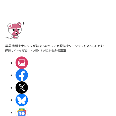
業界情報やナレッジが詰まったメルマガ配信やソーシャルもよろしくです！
姉妹サイトもぜひ：
ネッ担
・
ネッ担お悩み相談室
メルマガ
Facebook
X(エックス)
BlueSky
Googleニュース