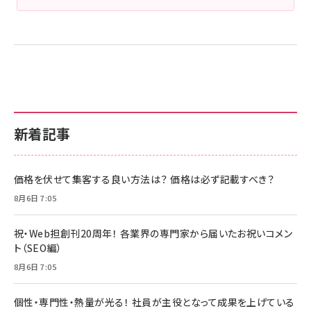
新着記事
価格を伏せて集客する良い方法は？ 価格は必ず記載すべき？
8月6日 7:05
祝・Web担創刊20周年！ 各業界の専門家から届いたお祝いコメン
ト（SEO編）
8月6日 7:05
個性・専門性・熱量が光る！ 社員が主役となって成果を上げている