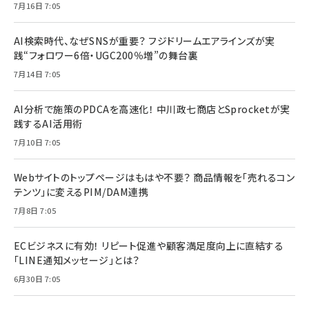
7月16日 7:05
AI検索時代、なぜSNSが重要？ フジドリームエアラインズが実
践“フォロワー6倍・UGC200％増”の舞台裏
7月14日 7:05
AI分析で施策のPDCAを高速化！ 中川政七商店とSprocketが実
践するAI活用術
7月10日 7:05
Webサイトのトップページはもはや不要？ 商品情報を「売れるコン
テンツ」に変えるPIM/DAM連携
7月8日 7:05
ECビジネスに有効！ リピート促進や顧客満足度向上に直結する
「LINE通知メッセージ」とは？
6月30日 7:05