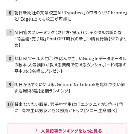
朝日新聞社の文章校正AI「Typoless」がブラウザ「Chrome」
と「Edge」上でも校正が可能に
AI回答のフレーミング（見せ方・提示）は、デジタルの新たな
「商品棚・売り場」――ChatGPT時代の新しい購買行動【SEOまと
め】
無料BIツール入門『いちばんやさしいGoogleデータポータル
の教本 人気講師が教える業務で使えるダッシュボード構築の
基本』を3名様にプレゼント
明日からすぐに使える、Gemini Notebookを無料で使い倒
す活用術8選【週間ランキング】
将来なりたい職業、男子中学生はITエンジニアが5位→1位
に！ 高校生は男女とも公務員がトップ【ソニー生命調べ】
人気記事ランキングをもっと見る