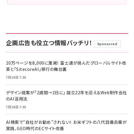
企画広告も役立つ情報バッチリ！
Sponsored
10万ページを8,000に激減！ 富士通が挑んだグローバルサイト改
革と「SitecoreAI」移行の舞台裏
7月29日 7:05
デザイン提案が「2週間→2日に」 設立22年を迎えるWeb制作会社
のAI活用法
7月28日 7:05
AI検索で“自社がお勧め”されない！ お米ギフトの八代目儀兵衛が
実践、GEO時代のECサイト改善