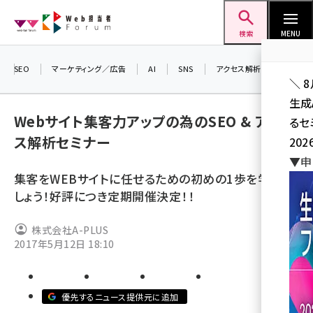
メ
Web担当者Forum
イ
検索
MENU
ン
コ
SEO
マーケティング／広告
AI
SNS
アクセス解析／データ分析
＼ 
ン
生成
テ
Webサイト集客力アップの為のSEO & アクセ
るセ
ン
ス解析セミナー
202
ツ
seo (3526)
▼申
に
集客をWEBサイトに任せるための初めの1歩を学びま
ai (2807)
移
しょう！好評につき定期開催決定！！
動
youtube (2434)
株式会社A-PLUS
note (2312)
2017年5月12日 18:10
セミナー (2307)
z世代 (1622)
優先するニュース提供元に追加
meo (1275)