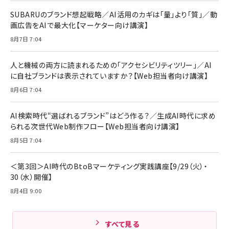
￥880
レイヤー
17 / 16 / 15 / Galaxy iPad Pro MacBook
￥1,890
Pro/Air 各種対応 (1.8m ミッドナイトブラック)
SUBARUのブランド想起戦略／AI活用のカギは「量」より「質」／動
￥6,980
画広告をAIで最大化【マーケター向け講演】
ママ投資家が育休中に１億貯めた株式投資
アサヒ飲料 モンスター エナジー 355ml×24本
￥1,870
8月7日 7:04
Anker Soundcore P31i (Bluetooth 6.1) 【完
￥4,192
全ワイヤレスイヤホン/アクティブノイズキャンセリ
ング/マルチポイント接続 / 最大50時間再生 / PSE
人と機械の両方に読まれるための「アクセシビリティツリー」／AI
組織の成果を最大化する ルールのデザイン
技術基準適合】ブラック
￥5,990
サッポロ 生ビール 黒ラベル 350ml 缶 24本 ビー
に自社ブランドは表示されていますか？【Web担当者向け講演】
￥1,980
ル ケース買い【6/30応募〆切! 黒ラベルビヤセラー
8月6日 7:04
キャンペーン】
Anker PowerLine III Flow USB-C & USB-C
ケーブル Anker絡まないケーブル 240W 結束バン
￥4,857
ド付き USB PD対応 シリコン素材採用 iPhone
AI検索時代“選ばれるブランド”はどう作る？／生成AI時代に求め
Amazonランキングをもっと見る
17 / 16 / 15 / Galaxy iPad Pro MacBook
￥1,890
られる次世代Web制作フロー【Web担当者向け講演】
Pro/Air 各種対応 (1.8m ミッドナイトブラック)
Amazonランキングをもっと見る
8月5日 7:04
Amazonランキングをもっと見る
＜第3回＞AI時代のBtoBマーケティング実践講座【9/29（火）・
30（水）開催】
8月4日 9:00
すべて見る