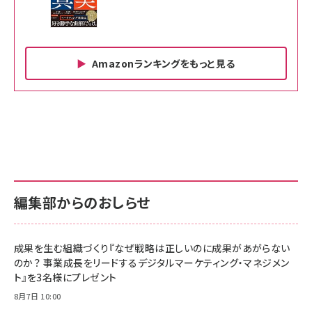
Amazonランキングをもっと見る
Amazon ビジネス・経済関連書籍 の売れ筋ランキン
Amazon 家電＆カメラ の売れ筋ランキング
Amazon パソコン・周辺機器 の売れ筋ランキング
グ
更新日時：2026/06/26 19:00
更新日時：2026/06/26 19:00
更新日時：2026/06/26 19:00
anan(アンアン)2026/07/01号 No.2501[魅せる
KIOXIA(キオクシア) 旧東芝メモリ microSD
KIOXIA(キオクシア) 旧東芝メモリ microSD
カラダ2026／宮舘涼太]
128GB UHS-I Class10 (最大読出速度
128GB UHS-I Class10 (最大読出速度
100MB/s) Nintendo Switch動作確認済 国内
100MB/s) Nintendo Switch動作確認済 国内
￥880
サポート正規品 メーカー保証5年 KLMEA128G
サポート正規品 メーカー保証5年 KLMEA128G
￥2,680
￥2,680
編集部からのおしらせ
anan(アンアン)2026/06/24号 No.2500増刊
スペシャルエディション[王道エンタメの矜持／
NIMASO ガラスフィルム iPhone 17 用 保護フィ
Amazon eギフトカード - Amazonロゴ - クラ
BTS]
ルム 強化ガラス 耐衝撃 高透過率 指紋防止 貼りや
シック
すい ガイド枠付き いPhone17 (6.3インチ) 対応
成果を生む組織づくり『なぜ戦略は正しいのに成果があがらない
￥1,100
￥5,000
2枚セット DSP25F1698
のか？ 事業成長をリードするデジタルマーケティング・マネジメン
￥1,599
ト』を3名様にプレゼント
anan(アンアン)2026/07/08号 No.2502[2026
Anker PowerLine III Flow USB-C & USB-C
年後半、あなたの恋と運命／山田涼介]
【New】Amazon Fire TV Stick HD | 手軽にスト
ケーブル Anker絡まないケーブル 240W 結束バン
8月7日 10:00
リーミングをはじめよう | ストリーミングメディアプ
ド付き USB PD対応 シリコン素材採用 iPhone