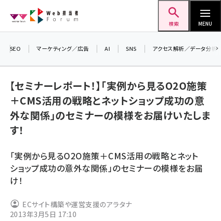
メ
Web担当者Forum
イ
検索
MENU
ン
コ
SEO
マーケティング／広告
AI
SNS
アクセス解析／データ分析
＼ 
ン
生成
テ
【セミナーレポート！】「実例から見るO2O施策
るセ
ン
＋CMS活用の戦略とネットショップ成功の意
202
ツ
seo (3526)
外な関係」のセミナーの模様をお届けいたしま
▼申
に
す！
ai (2807)
移
動
youtube (2434)
「実例から見るO2O施策＋CMS活用の戦略とネット
note (2312)
ショップ成功の意外な関係」のセミナーの模様をお届
け！
セミナー (2307)
z世代 (1622)
ECサイト構築や運営支援のアラタナ
2013年3月5日 17:10
meo (1275)