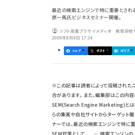
ず
最近の検索エンジンで特に重要とされる
原一馬氏ビジネスセミナー開催。
ソフト産業プラザ イメディオ 教育研修
2009年8月4日 17:34
シェア
ポスト
はてブ
※この記事は読者によって投稿された
合があります。 また、編集部はこの内
SEM(Search Engine Marke
らの集客や自社サイトからターゲット層
ナーでは、最近の検索エンジンで特に
SEM対策として、 ― 検索エンジンの上