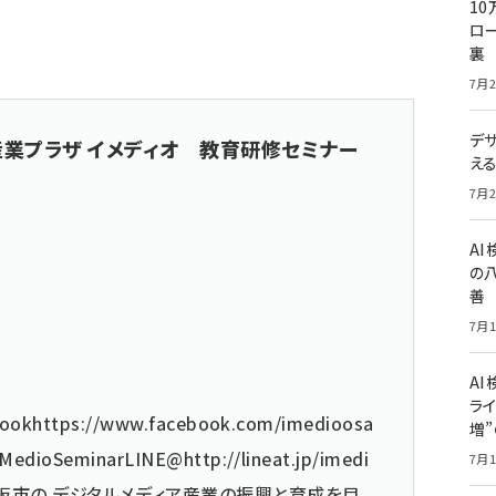
10
ロー
裏
7月2
デ
産業プラザ イメディオ 教育研修セミナー
え
7月2
A
の
善
7月1
AI
ライ
book
https://www.facebook.com/imedioosa
増
/iMedioSeminar
LINE@
http://lineat.jp/imedi
7月1
大阪市の デジタルメディア産業の振興と育成を目