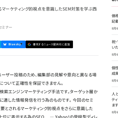
マーケティング的視点を意識したSEM対策を学ぶ西
価
記
セミナー
8月6
祝
Bluesky
優先するニュース提供元に追加
いた
8月6
個
成
ユーザー投稿のため、編集部の見解や意向と異なる場
8月6
容について正確性を保証できません。
ting)とは検索エンジンマーケティング手法です。ターゲット層か
人
に適した情報発信を行う為のものです。 今回のセミ
テ
ま
重要とされるマーケティング的視点をさらに意識した
8月6
位に表示する為のSEO ― Yahoo!の登録型ディレ