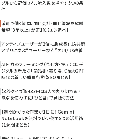
グルから評価され、流入数を増やす5つの条
件
派遣で働く期間、同じ会社・同じ職場を継続
希望「3年以上」が第1位【エン調べ】
アクティブユーザーが2倍に急成長！ JA共済
アプリに学ぶ“ユーザー視点”のUI/UX改善
AI回答のフレーミング（見せ方・提示）は、デ
ジタルの新たな「商品棚・売り場」――ChatGPT
時代の新しい購買行動【SEOまとめ】
【3秒クイズ】5433円は3人で割り切れる？
電卓を使わずに「ひと目」で見抜く方法
1週間かかった作業が1日に！ Gemini
Notebookを無料で使い倒す8つの活用術
【1週間まとめ】
無料BIツール入門『いちばんやさしい