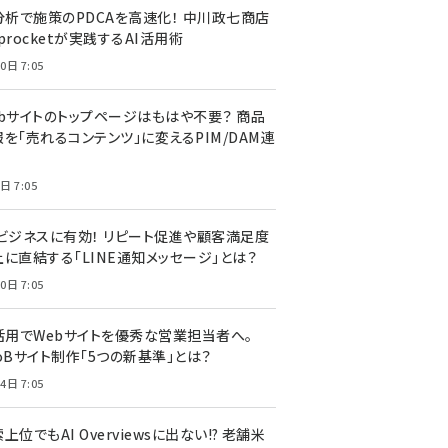
I分析で施策のPDCAを高速化！ 中川政七商店
procketが実践するAI活用術
0日 7:05
ebサイトのトップページはもはや不要？ 商品
を「売れるコンテンツ」に変えるPIM/DAM連
日 7:05
Cビジネスに有効！ リピート促進や顧客満足度
上に直結する「LINE通知メッセージ」とは？
0日 7:05
I活用でWebサイトを優秀な営業担当者へ。
oBサイト制作「5つの新基準」とは？
4日 7:05
上位でもAI Overviewsに出ない!? 老舗米