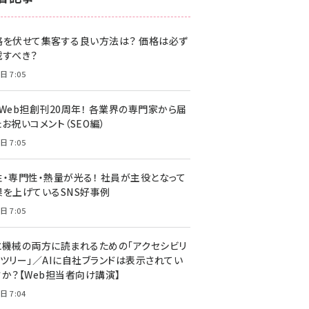
z世代 (1620)
格を伏せて集客する良い方法は？ 価格は必ず
meo (1274)
載すべき？
llmo (1160)
日 7:05
・Web担創刊20周年！ 各業界の専門家から届
お祝いコメント（SEO編）
日 7:05
性・専門性・熱量が光る！ 社員が主役となって
果を上げているSNS好事例
日 7:05
と機械の両方に読まれるための「アクセシビリ
ィツリー」／AIに自社ブランドは表示されてい
すか？【Web担当者向け講演】
日 7:04