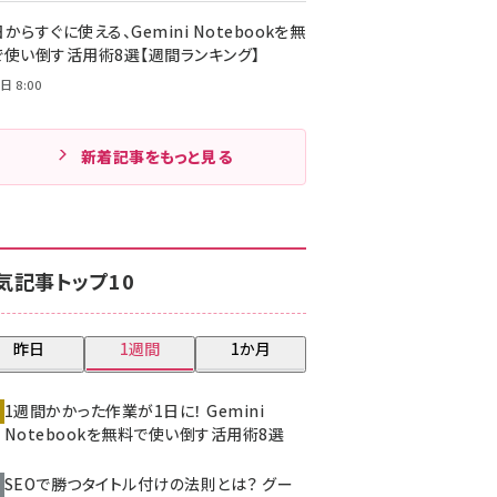
からすぐに使える、Gemini Notebookを無
で使い倒す活用術8選【週間ランキング】
日 8:00
新着記事をもっと見る
気記事トップ10
昨日
1週間
1か月
1週間かかった作業が1日に！ Gemini
Notebookを無料で使い倒す活用術8選
SEOで勝つタイトル付けの法則とは？ グー