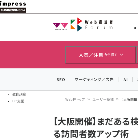
メ
イ
Web担当者
Web担当者
ン
EC担当者
コ
製品導入
ン
企業IT
ソフト開発
テ
人気／注目
から探す
IoT・AI
ン
DCクラウド
研究・調査
ツ
SEO
マーケティング／広告
AI
エネルギー
に
ドローン
移
教育講座
Web担トップ
ユーザー投稿
【大阪開催
EC支援
動
パ
【大阪開催】まだある
ン
る訪問者数アップ術
く