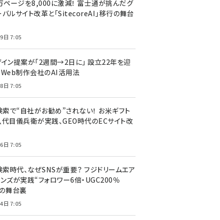
万ページを8,000に激減！ 富士通が挑んだグ
バルサイト改革と「SitecoreAI」移行の舞台
9日 7:05
ザイン提案が「2週間→2日に」 設立22年を迎
るWeb制作会社のAI活用法
8日 7:05
I検索で“自社がお勧め”されない！ お米ギフト
八代目儀兵衛が実践、GEO時代のECサイト改
6日 7:05
検索時代、なぜSNSが重要？ フジドリームエア
ンズが実践“フォロワー6倍・UGC200％
”の舞台裏
4日 7:05