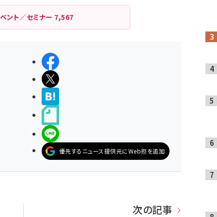
イベント／セミナー
7,567
シェアする
ポストする
>ブクマする
noteで書く
LINEで送る
優先するニュース提供元にWeb担を追加
次の記事