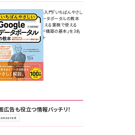
無料BIツール入門『いちばんやさし
いGoogleデータポータルの教本
人気講師が教える業務で使える
ダッシュボード構築の基本』を3名
様にプレゼント
7月31日 10:00
画広告も役立つ情報バッチリ！
ponsored