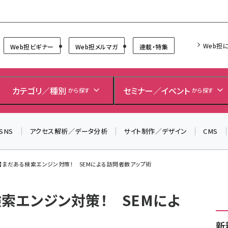
Forum
Web担
Web担ビギナー
Web担メルマガ
連載・特集
＼ 読者アンケートにご協力ください ／
7月24日で創刊20周年。ご回答者には抽選でプレゼントを
カテゴリ／種別
セミナー／イベント
から探す
から探す
差し上げます！
▼アンケートページはこちらから▼
SNS
アクセス解析／データ分析
サイト制作／デザイン
CMS
】まだある検索エンジン対策！ SEMによる訪問者数アップ術
検索エンジン対策！ SEMによ
新