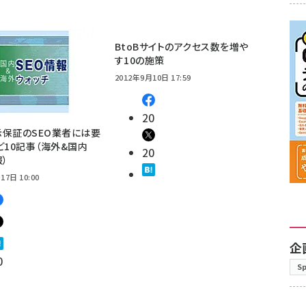
BtoBサイトのアクセス数を増や
す10の施策
2012年9月10日 17:59
20
保証のSEO業者には要
ど10記事（海外&国内
20
報）
17日 10:00
企
0
S