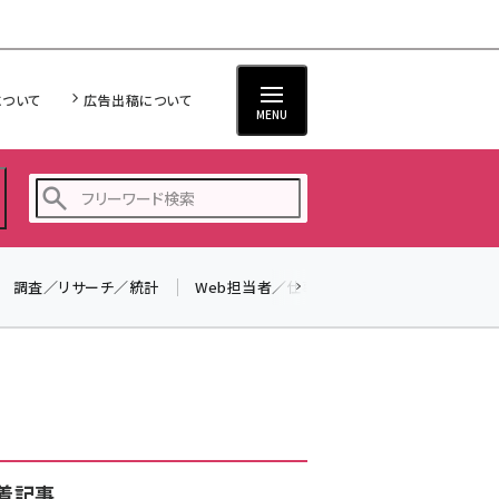
について
広告出稿について
MENU
調査／リサーチ／統計
Web担当者／仕事
法律／標準規格
seo (3519)
ai (2801)
youtube (2425)
note (2310)
セミナー (2301)
着記事