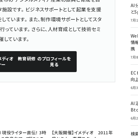
A
施設です。 ビジネスサポートとして起業を支援
とS
をしています。 また、制作環境サポートとしてスタ
7月1
っています。 さらに、人材育成として技術セミ
W
催しています。
情報
携
7月8
メディオ 教育研修
のプロフィールを
ナー
見る
E
向
6月3
A
Bt
6月2
水）現役ライター直伝！ 3時
【大阪開催】イメディオ 2011年
検索