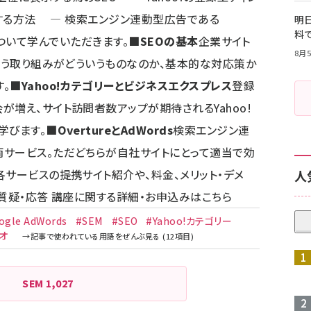
録する方法 ― 検索エンジン連動型広告である
明日
料
 などについて学んでいただきます。
■SEOの基本
企業サイト
8月5
という取り組みがどういうものなのか、基本的な対応策か
。
■Yahoo!カテゴリーとビジネスエクスプレス
登録
増え、サイト訪問者数アップが期待されるYahoo!
学びます。
■OvertureとAdWords
検索エンジン連
サービス。ただどちらが自社サイトにとって適当で効
各サービスの提携サイト紹介や、料金、メリット・デメ
人
■質疑・応答 講座に関する詳細・お申込みは
こちら
ogle AdWords
#SEM
#SEO
#Yahoo!カテゴリー
オ
SEM
1,027