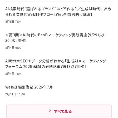
年後半、あなたの恋と運命／山田涼介]
【New】Amazon Fire TV Stick HD | 手軽にスト
ケーブル Anker絡まないケーブル 240W 結束バン
リーミングをはじめよう | ストリーミングメディアプ
ド付き USB PD対応 シリコン素材採用 iPhone
￥880
AI検索時代“選ばれるブランド”はどう作る？／生成AI時代に求め
レイヤー
17 / 16 / 15 / Galaxy iPad Pro MacBook
￥1,890
Pro/Air 各種対応 (1.8m ミッドナイトブラック)
られる次世代Web制作フロー【Web担当者向け講演】
￥6,980
ママ投資家が育休中に１億貯めた株式投資
8月5日 7:04
アサヒ飲料 モンスター エナジー 355ml×24本
￥1,870
Anker Soundcore P31i (Bluetooth 6.1) 【完
￥4,192
全ワイヤレスイヤホン/アクティブノイズキャンセリ
＜第3回＞AI時代のBtoBマーケティング実践講座【9/29（火）・
ング/マルチポイント接続 / 最大50時間再生 / PSE
30（水）開催】
組織の成果を最大化する ルールのデザイン
技術基準適合】ブラック
￥5,990
サッポロ 生ビール 黒ラベル 350ml 缶 24本 ビー
8月4日 9:00
￥1,980
ル ケース買い【6/30応募〆切! 黒ラベルビヤセラー
キャンペーン】
Anker PowerLine III Flow USB-C & USB-C
ケーブル Anker絡まないケーブル 240W 結束バン
￥4,857
AI時代のSEOやデータ分析がわかる「生成AI×マーケティング
ド付き USB PD対応 シリコン素材採用 iPhone
フォーラム 2026」講師の必読記事7選【8/27開催】
Amazonランキングをもっと見る
17 / 16 / 15 / Galaxy iPad Pro MacBook
￥1,890
Pro/Air 各種対応 (1.8m ミッドナイトブラック)
8月4日 7:04
Amazonランキングをもっと見る
Web担 編集後記 2026年7月
Amazonランキングをもっと見る
7月31日 15:00
すべて見る