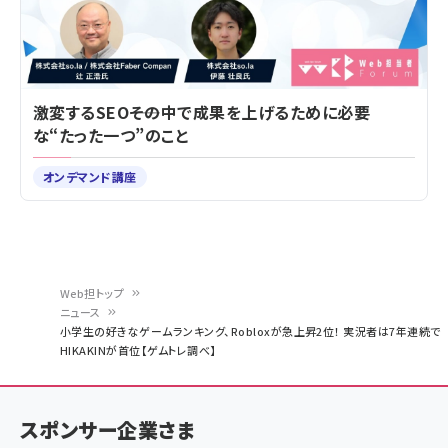
激変するSEO――その中で成果を上げるために必要
な“たった一つ”のこと
オンデマンド講座
Web担トップ
ニュース
パ
小学生の好きなゲームランキング、Robloxが急上昇2位！ 実況者は7年連続で
HIKAKINが首位【ゲムトレ調べ】
ン
く
ず
スポンサー企業さま