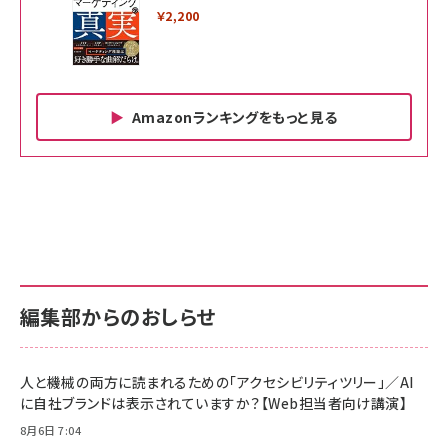
￥2,200
Amazonランキングをもっと見る
Amazon ビジネス・経済関連書籍 の売れ筋ランキン
Amazon 家電＆カメラ の売れ筋ランキング
Amazon パソコン・周辺機器 の売れ筋ランキング
グ
更新日時：2026/06/26 19:00
更新日時：2026/06/26 19:00
更新日時：2026/06/26 19:00
anan(アンアン)2026/07/01号 No.2501[魅せる
KIOXIA(キオクシア) 旧東芝メモリ microSD
KIOXIA(キオクシア) 旧東芝メモリ microSD
カラダ2026／宮舘涼太]
128GB UHS-I Class10 (最大読出速度
128GB UHS-I Class10 (最大読出速度
100MB/s) Nintendo Switch動作確認済 国内
100MB/s) Nintendo Switch動作確認済 国内
￥880
サポート正規品 メーカー保証5年 KLMEA128G
サポート正規品 メーカー保証5年 KLMEA128G
￥2,680
￥2,680
編集部からのおしらせ
anan(アンアン)2026/06/24号 No.2500増刊
スペシャルエディション[王道エンタメの矜持／
NIMASO ガラスフィルム iPhone 17 用 保護フィ
Amazon eギフトカード - Amazonロゴ - クラ
BTS]
ルム 強化ガラス 耐衝撃 高透過率 指紋防止 貼りや
シック
すい ガイド枠付き いPhone17 (6.3インチ) 対応
人と機械の両方に読まれるための「アクセシビリティツリー」／AI
￥1,100
￥5,000
2枚セット DSP25F1698
に自社ブランドは表示されていますか？【Web担当者向け講演】
￥1,599
8月6日 7:04
anan(アンアン)2026/07/08号 No.2502[2026
Anker PowerLine III Flow USB-C & USB-C