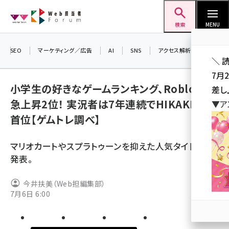
メ
Web担当者Forum
イ
検索
MENU
ン
コ
SEO
マーケティング／広告
AI
SNS
アクセス解析／データ分析
＼ 
ン
7月
テ
小学生の好きなゲームランキング、Robloxが
差し
ン
急上昇2位！ 実況者は7年連続でHIKAKINが
▼ア
ツ
seo (3523)
首位【ゲムトレ調べ】
に
ai (2804)
移
マリオカートやスプラトゥーンを抑えた人気タイトルを
動
youtube (2429)
発表。
note (2312)
今井扶美（Web担編集部）
セミナー (2303)
7月6日 6:00
z世代 (1622)
meo (1275)