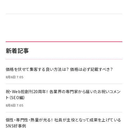
新着記事
価格を伏せて集客する良い方法は？ 価格は必ず記載すべき？
8月6日 7:05
祝・Web担創刊20周年！ 各業界の専門家から届いたお祝いコメン
ト（SEO編）
8月6日 7:05
個性・専門性・熱量が光る！ 社員が主役となって成果を上げている
SNS好事例