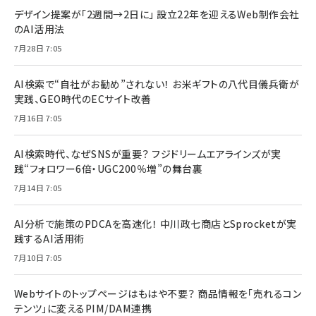
デザイン提案が「2週間→2日に」 設立22年を迎えるWeb制作会社
のAI活用法
7月28日 7:05
AI検索で“自社がお勧め”されない！ お米ギフトの八代目儀兵衛が
実践、GEO時代のECサイト改善
7月16日 7:05
AI検索時代、なぜSNSが重要？ フジドリームエアラインズが実
践“フォロワー6倍・UGC200％増”の舞台裏
7月14日 7:05
AI分析で施策のPDCAを高速化！ 中川政七商店とSprocketが実
践するAI活用術
7月10日 7:05
Webサイトのトップページはもはや不要？ 商品情報を「売れるコン
テンツ」に変えるPIM/DAM連携