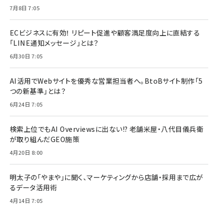
7月8日 7:05
ECビジネスに有効！ リピート促進や顧客満足度向上に直結する
「LINE通知メッセージ」とは？
6月30日 7:05
AI活用でWebサイトを優秀な営業担当者へ。BtoBサイト制作「5
つの新基準」とは？
6月24日 7:05
検索上位でもAI Overviewsに出ない!? 老舗米屋・八代目儀兵衛
が取り組んだGEO施策
4月20日 8:00
明太子の「やまや」に聞く、マーケティングから店舗・採用まで広が
るデータ活用術
4月14日 7:05