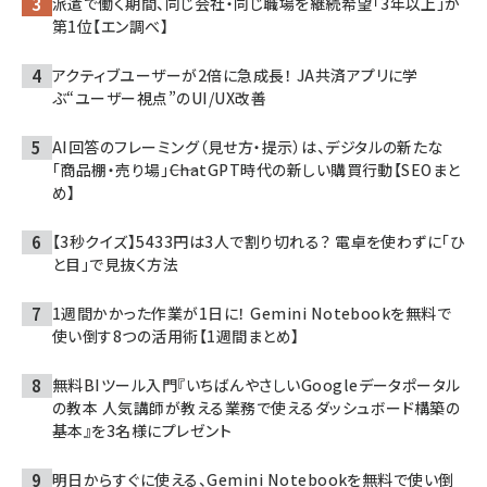
派遣で働く期間、同じ会社・同じ職場を継続希望「3年以上」が
第1位【エン調べ】
アクティブユーザーが2倍に急成長！ JA共済アプリに学
ぶ“ユーザー視点”のUI/UX改善
AI回答のフレーミング（見せ方・提示）は、デジタルの新たな
「商品棚・売り場」――ChatGPT時代の新しい購買行動【SEOまと
め】
【3秒クイズ】5433円は3人で割り切れる？ 電卓を使わずに「ひ
と目」で見抜く方法
1週間かかった作業が1日に！ Gemini Notebookを無料で
使い倒す8つの活用術【1週間まとめ】
無料BIツール入門『いちばんやさしいGoogleデータポータル
の教本 人気講師が教える業務で使えるダッシュボード構築の
基本』を3名様にプレゼント
明日からすぐに使える、Gemini Notebookを無料で使い倒