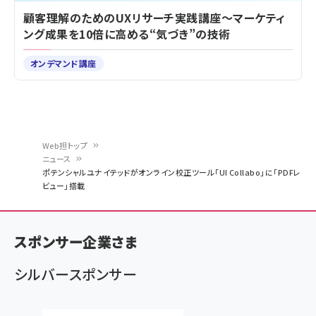
顧客理解のためのUXリサーチ実践講座～マーケティ
ング成果を10倍に高める“気づき”の技術
オンデマンド講座
Web担トップ
ニュース
パ
ポテンシャルユナイテッドがオンライン校正ツール「UI Collabo」に「PDFレ
ビュー」搭載
ン
く
ず
スポンサー企業さま
シルバースポンサー