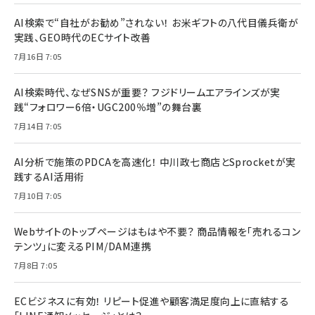
AI検索で“自社がお勧め”されない！ お米ギフトの八代目儀兵衛が
実践、GEO時代のECサイト改善
7月16日 7:05
AI検索時代、なぜSNSが重要？ フジドリームエアラインズが実
践“フォロワー6倍・UGC200％増”の舞台裏
7月14日 7:05
AI分析で施策のPDCAを高速化！ 中川政七商店とSprocketが実
践するAI活用術
7月10日 7:05
Webサイトのトップページはもはや不要？ 商品情報を「売れるコン
テンツ」に変えるPIM/DAM連携
7月8日 7:05
ECビジネスに有効！ リピート促進や顧客満足度向上に直結する