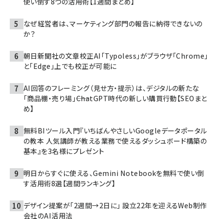
使い倒す8つの活用術【1週間まとめ】
なぜ経営者は、マーケティング部門の報告に納得できないの
か？
朝日新聞社の文章校正AI「Typoless」がブラウザ「Chrome」
と「Edge」上でも校正が可能に
AI回答のフレーミング（見せ方・提示）は、デジタルの新たな
「商品棚・売り場」――ChatGPT時代の新しい購買行動【SEOまと
め】
無料BIツール入門『いちばんやさしいGoogleデータポータル
の教本 人気講師が教える業務で使えるダッシュボード構築の
基本』を3名様にプレゼント
明日からすぐに使える、Gemini Notebookを無料で使い倒
す活用術8選【週間ランキング】
デザイン提案が「2週間→2日に」 設立22年を迎えるWeb制作
会社のAI活用法