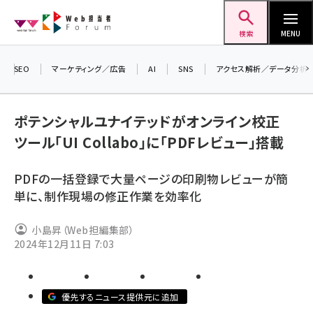
メ
Web担当者Forum
イ
検索
MENU
ン
コ
SEO
マーケティング／広告
AI
SNS
アクセス解析／データ分析
＼ 
ン
生成
テ
ポテンシャルユナイテッドがオンライン校正
るセ
ン
ツール「UI Collabo」に「PDFレビュー」搭載
202
ツ
seo (3526)
▼申
に
PDFの一括登録で大量ページの印刷物レビューが簡
ai (2807)
移
単に、制作現場の修正作業を効率化
動
youtube (2434)
小島昇（Web担編集部）
note (2312)
2024年12月11日 7:03
セミナー (2307)
z世代 (1622)
優先するニュース提供元に追加
meo (1275)