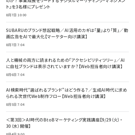
のか？ 事業成長をリードするデジタルマーケティング・マネジメン
￥1,599
ト』を3名様にプレゼント
anan(アンアン)2026/07/08号 No.2502[2026
Anker PowerLine III Flow USB-C & USB-C
年後半、あなたの恋と運命／山田涼介]
【New】Amazon Fire TV Stick HD | 手軽にスト
ケーブル Anker絡まないケーブル 240W 結束バン
8月7日 10:00
リーミングをはじめよう | ストリーミングメディアプ
ド付き USB PD対応 シリコン素材採用 iPhone
￥880
レイヤー
17 / 16 / 15 / Galaxy iPad Pro MacBook
￥1,890
Pro/Air 各種対応 (1.8m ミッドナイトブラック)
SUBARUのブランド想起戦略／AI活用のカギは「量」より「質」／動
￥6,980
画広告をAIで最大化【マーケター向け講演】
ママ投資家が育休中に１億貯めた株式投資
アサヒ飲料 モンスター エナジー 355ml×24本
￥1,870
8月7日 7:04
Anker Soundcore P31i (Bluetooth 6.1) 【完
￥4,192
全ワイヤレスイヤホン/アクティブノイズキャンセリ
ング/マルチポイント接続 / 最大50時間再生 / PSE
人と機械の両方に読まれるための「アクセシビリティツリー」／AI
組織の成果を最大化する ルールのデザイン
技術基準適合】ブラック
￥5,990
サッポロ 生ビール 黒ラベル 350ml 缶 24本 ビー
に自社ブランドは表示されていますか？【Web担当者向け講演】
￥1,980
ル ケース買い【6/30応募〆切! 黒ラベルビヤセラー
8月6日 7:04
キャンペーン】
Anker PowerLine III Flow USB-C & USB-C
ケーブル Anker絡まないケーブル 240W 結束バン
￥4,857
ド付き USB PD対応 シリコン素材採用 iPhone
AI検索時代“選ばれるブランド”はどう作る？／生成AI時代に求め
Amazonランキングをもっと見る
17 / 16 / 15 / Galaxy iPad Pro MacBook
￥1,890
られる次世代Web制作フロー【Web担当者向け講演】
Pro/Air 各種対応 (1.8m ミッドナイトブラック)
Amazonランキングをもっと見る
8月5日 7:04
Amazonランキングをもっと見る
＜第3回＞AI時代のBtoBマーケティング実践講座【9/29（火）・
30（水）開催】
8月4日 9:00