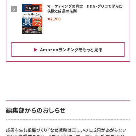
マーケティングの真実 P&G・グリコで学んだ
失敗と成長の法則
￥2,200
Amazonランキングをもっと見る
Amazon ビジネス・経済関連書籍 の売れ筋ランキン
Amazon 家電＆カメラ の売れ筋ランキング
Amazon パソコン・周辺機器 の売れ筋ランキング
グ
更新日時：2026/06/26 19:00
更新日時：2026/06/26 19:00
更新日時：2026/06/26 19:00
anan(アンアン)2026/07/01号 No.2501[魅せる
KIOXIA(キオクシア) 旧東芝メモリ microSD
KIOXIA(キオクシア) 旧東芝メモリ microSD
カラダ2026／宮舘涼太]
128GB UHS-I Class10 (最大読出速度
128GB UHS-I Class10 (最大読出速度
100MB/s) Nintendo Switch動作確認済 国内
100MB/s) Nintendo Switch動作確認済 国内
￥880
サポート正規品 メーカー保証5年 KLMEA128G
サポート正規品 メーカー保証5年 KLMEA128G
￥2,680
￥2,680
編集部からのおしらせ
anan(アンアン)2026/06/24号 No.2500増刊
スペシャルエディション[王道エンタメの矜持／
NIMASO ガラスフィルム iPhone 17 用 保護フィ
Amazon eギフトカード - Amazonロゴ - クラ
BTS]
ルム 強化ガラス 耐衝撃 高透過率 指紋防止 貼りや
シック
すい ガイド枠付き いPhone17 (6.3インチ) 対応
成果を生む組織づくり『なぜ戦略は正しいのに成果があがらない
￥1,100
￥5,000
2枚セット DSP25F1698