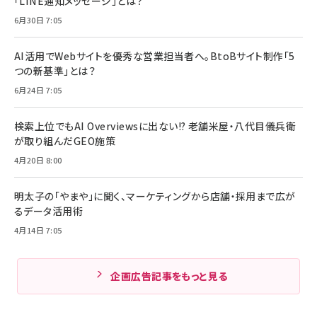
「LINE通知メッセージ」とは？
6月30日 7:05
AI活用でWebサイトを優秀な営業担当者へ。BtoBサイト制作「5
つの新基準」とは？
6月24日 7:05
検索上位でもAI Overviewsに出ない!? 老舗米屋・八代目儀兵衛
が取り組んだGEO施策
4月20日 8:00
明太子の「やまや」に聞く、マーケティングから店舗・採用まで広が
るデータ活用術
4月14日 7:05
企画広告記事をもっと見る