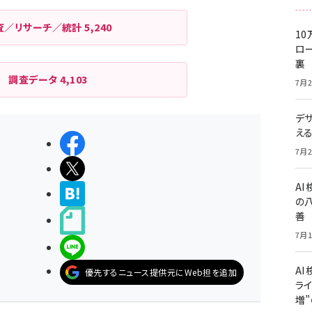
査／リサーチ／統計
5,240
10
ロー
裏
調査データ
4,103
7月2
デ
え
シェアする
7月2
ポストする
A
>ブクマする
の
善
noteで書く
7月1
LINEで送る
AI
優先するニュース提供元にWeb担を追加
ライ
増