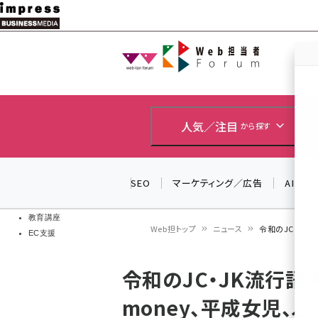
メ
イ
Web担当者
Web担当者
ン
EC担当者
コ
製品導入
ン
企業IT
ソフト開発
テ
人気／注目
から探す
IoT・AI
ン
DCクラウド
研究・調査
ツ
SEO
マーケティング／広告
AI
エネルギー
に
ドローン
移
教育講座
Web担トップ
ニュース
令和のJC・JK流
EC支援
動
パ
令和のJC・JK流行語大
ン
money、平成女児、
く