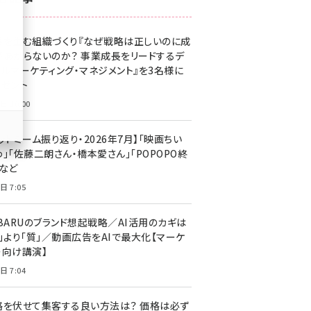
z世代 (1623)
果を生む組織づくり『なぜ戦略は正しいのに成
meo (1277)
があがらないのか？ 事業成長をリードするデ
llmo (1167)
タルマーケティング・マネジメント』を3名様に
レゼント
日 10:00
ットミーム振り返り・2026年7月】「映画ちい
」「佐藤二朗さん・橋本愛さん」「POPOPO終
」など
日 7:05
UBARUのブランド想起戦略／AI活用のカギは
量」より「質」／動画広告をAIで最大化【マーケ
ー向け講演】
日 7:04
格を伏せて集客する良い方法は？ 価格は必ず