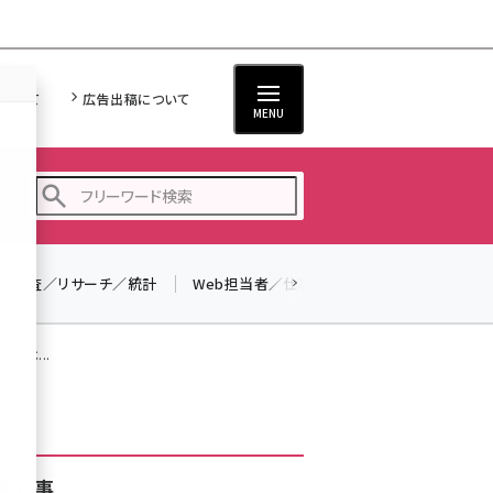
について
広告出稿について
MENU
調査／リサーチ／統計
Web担当者／仕事
法律／標準規格
seo (3532)
ai (2814)
調べ...
youtube (2441)
note (2317)
セミナー (2310)
着記事