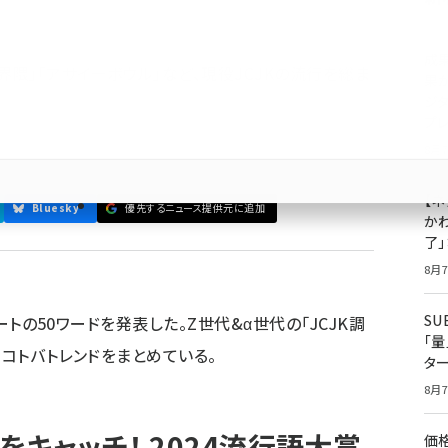
成
界隈」「アサイーボウル」など、現役JCJKの流行を総ま
果
ジ
プ
8月7
【ネ
Bluesky
優先するニュース提供元に追加
かわ
了
8月7
S
ネートの50ワードを発表した。Z世代&α世代の「JCJK調
「
・コトバトレンドをまとめている。
タ
8月7
をキャッチ！ 2024流行語大賞
価