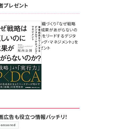
者プレゼント
成果を生む組織づくり『なぜ戦略
は正しいのに成果があがらないの
か？ 事業成長をリードするデジタ
ルマーケティング・マネジメント』を
3名様にプレゼント
8月7日 10:00
画広告も役立つ情報バッチリ！
ponsored