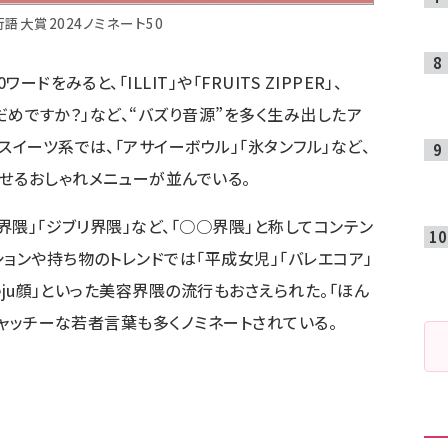
流行語大賞2024ノミネート50
ドをみると、「ILLIT」や「FRUITS ZIPPER」、
じゃだめですか？」など、“バズり音源”を多く生み出したア
スイーツ系では、「アサイーボウル」「氷タンフル」など、
せるおしゃれメニューが並んでいる。
マ界隈」「ジブリ界隈」など、「○○界隈」と称してコンテン
ョンや持ち物のトレンドでは「平成女児」「バレエコア」
seju顔」といった美容界隈の流行もおさえられた。「ほん
くキャッチーな若者言葉も多くノミネートされている。