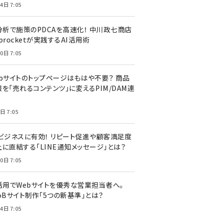
4日 7:05
I分析で施策のPDCAを高速化！ 中川政七商店
procketが実践するAI活用術
0日 7:05
ebサイトのトップページはもはや不要？ 商品
を「売れるコンテンツ」に変えるPIM/DAM連
日 7:05
Cビジネスに有効！ リピート促進や顧客満足度
上に直結する「LINE通知メッセージ」とは？
0日 7:05
I活用でWebサイトを優秀な営業担当者へ。
oBサイト制作「5つの新基準」とは？
4日 7:05