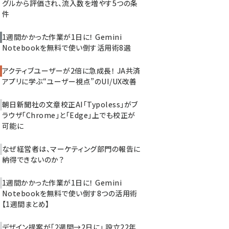
グルから評価され、流入数を増やす5つの条
件
1週間かかった作業が1日に！ Gemini
Notebookを無料で使い倒す活用術8選
アクティブユーザーが2倍に急成長！ JA共済
アプリに学ぶ“ユーザー視点”のUI/UX改善
朝日新聞社の文章校正AI「Typoless」がブ
ラウザ「Chrome」と「Edge」上でも校正が
可能に
なぜ経営者は、マーケティング部門の報告に
納得できないのか？
1週間かかった作業が1日に！ Gemini
Notebookを無料で使い倒す8つの活用術
【1週間まとめ】
デザイン提案が「2週間→2日に」 設立22年