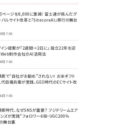
万ページを8,000に激減！ 富士通が挑んだグ
バルサイト改革と「SitecoreAI」移行の舞台
9日 7:05
ザイン提案が「2週間→2日に」 設立22年を迎
るWeb制作会社のAI活用法
8日 7:05
I検索で“自社がお勧め”されない！ お米ギフト
八代目儀兵衛が実践、GEO時代のECサイト改
6日 7:05
検索時代、なぜSNSが重要？ フジドリームエア
ンズが実践“フォロワー6倍・UGC200％
”の舞台裏