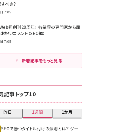
載すべき？
日 7:05
・Web担創刊20周年！ 各業界の専門家から届
お祝いコメント（SEO編）
日 7:05
新着記事をもっと見る
気記事トップ10
昨日
1週間
1か月
SEOで勝つタイトル付けの法則とは？ グー