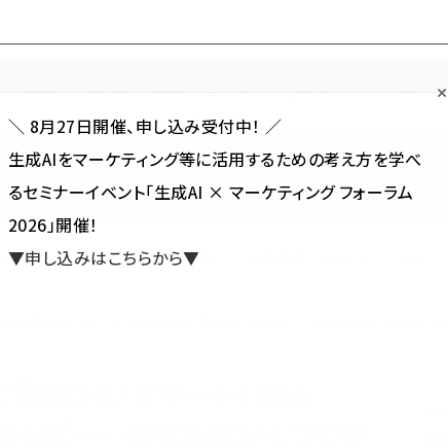
Forum
Web担
Web担ビギナー
Web担メルマガ
連載・特集
＼ 8月27日開催、申し込み受付中！ ／
生成AIをマーケティング等に活用するための考え方を学べ
カテゴリ／種別
セミナー／イベント
から探す
から探す
るセミナーイベント「生成AI × マーケティング フォーラム
2026」開催！
SNS
アクセス解析／データ分析
サイト制作／デザイン
CMS
▼申し込みはこちらから▼
行語大賞2024ノミネート！ ほんmoney、平成女児、ふるっぱー…あなたはいくつわかる？【AMF
賞2024ノミネート！ ほん
ふるっぱー…あなたはいくつわか
新