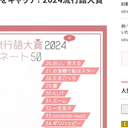
記
8月6
祝
いた
8月6
人