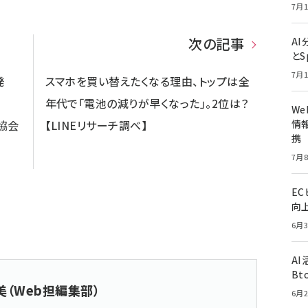
7月1
次の記事
A
とS
7月1
発
スマホを買い替えたくなる理由、トップは全
年代で「電池の減りが早くなった」。2位は？
W
協会
【LINEリサーチ調べ】
情報
携
7月8
E
向
6月3
A
Bt
美（Web担編集部）
6月2