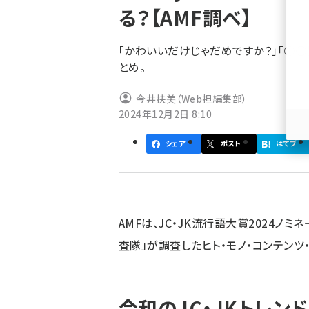
る？【AMF調べ】
ず
「かわいいだけじゃだめですか？」「○○
とめ。
今井扶美（Web担編集部）
2024年12月2日 8:10
シェア
ポスト
はてブ
AMFは、JC・JK流行語大賞2024ノミ
査隊」が調査したヒト・モノ・コンテンツ
令和のJC・JKトレンド