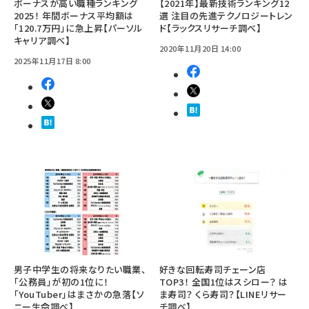
ボーナスが高い職種ランキング
【2021年】最新技術ランキング12
2025！ 年間ボーナス平均額は
選 注目の先進テクノロジートレン
「120.7万円」に急上昇【パーソル
ド【ラックスリサーチ調べ】
キャリア調べ】
2020年11月20日 14:00
2025年11月17日 8:00
男子中学生の将来なりたい職業、
好きな回転寿司チェーン店
「公務員」が初の1位に！
TOP3！ 全国1位はスシロー？ は
「YouTuber」はまさかの急落【ソ
ま寿司？ くら寿司？【LINEリサー
ニー生命調べ】
チ調べ】