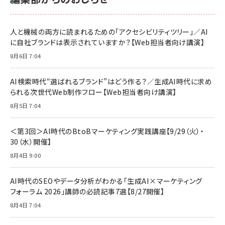
anan(アンアン)2026/06/24号 No.2500増刊
スペシャルエディション[王道エンタメの矜持／
NIMASO ガラスフィルム iPhone 17 用 保護フィ
Amazon eギフトカード - Amazonロゴ - クラ
BTS]
ルム 強化ガラス 耐衝撃 高透過率 指紋防止 貼りや
シック
すい ガイド枠付き いPhone17 (6.3インチ) 対応
人と機械の両方に読まれるための「アクセシビリティツリー」／AI
￥1,100
￥5,000
2枚セット DSP25F1698
に自社ブランドは表示されていますか？【Web担当者向け講演】
￥1,599
8月6日 7:04
anan(アンアン)2026/07/08号 No.2502[2026
Anker PowerLine III Flow USB-C & USB-C
年後半、あなたの恋と運命／山田涼介]
【New】Amazon Fire TV Stick HD | 手軽にスト
ケーブル Anker絡まないケーブル 240W 結束バン
リーミングをはじめよう | ストリーミングメディアプ
ド付き USB PD対応 シリコン素材採用 iPhone
￥880
AI検索時代“選ばれるブランド”はどう作る？／生成AI時代に求め
レイヤー
17 / 16 / 15 / Galaxy iPad Pro MacBook
￥1,890
Pro/Air 各種対応 (1.8m ミッドナイトブラック)
られる次世代Web制作フロー【Web担当者向け講演】
￥6,980
ママ投資家が育休中に１億貯めた株式投資
8月5日 7:04
アサヒ飲料 モンスター エナジー 355ml×24本
￥1,870
Anker Soundcore P31i (Bluetooth 6.1) 【完
￥4,192
全ワイヤレスイヤホン/アクティブノイズキャンセリ
＜第3回＞AI時代のBtoBマーケティング実践講座【9/29（火）・
ング/マルチポイント接続 / 最大50時間再生 / PSE
30（水）開催】
組織の成果を最大化する ルールのデザイン
技術基準適合】ブラック
￥5,990
サッポロ 生ビール 黒ラベル 350ml 缶 24本 ビー
8月4日 9:00
￥1,980
ル ケース買い【6/30応募〆切! 黒ラベルビヤセラー
キャンペーン】
Anker PowerLine III Flow USB-C & USB-C
ケーブル Anker絡まないケーブル 240W 結束バン
￥4,857
AI時代のSEOやデータ分析がわかる「生成AI×マーケティング
ド付き USB PD対応 シリコン素材採用 iPhone
フォーラム 2026」講師の必読記事7選【8/27開催】
Amazonランキングをもっと見る
17 / 16 / 15 / Galaxy iPad Pro MacBook
￥1,890
Pro/Air 各種対応 (1.8m ミッドナイトブラック)
8月4日 7:04
Amazonランキングをもっと見る