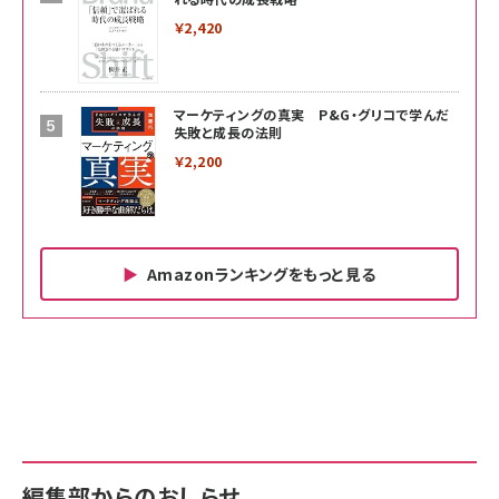
￥2,420
マーケティングの真実 P&G・グリコで学んだ
失敗と成長の法則
￥2,200
Amazonランキングをもっと見る
Amazon ビジネス・経済関連書籍 の売れ筋ランキン
Amazon 家電＆カメラ の売れ筋ランキング
Amazon パソコン・周辺機器 の売れ筋ランキング
グ
更新日時：2026/06/26 19:00
更新日時：2026/06/26 19:00
更新日時：2026/06/26 19:00
anan(アンアン)2026/07/01号 No.2501[魅せる
KIOXIA(キオクシア) 旧東芝メモリ microSD
KIOXIA(キオクシア) 旧東芝メモリ microSD
カラダ2026／宮舘涼太]
128GB UHS-I Class10 (最大読出速度
128GB UHS-I Class10 (最大読出速度
100MB/s) Nintendo Switch動作確認済 国内
100MB/s) Nintendo Switch動作確認済 国内
￥880
サポート正規品 メーカー保証5年 KLMEA128G
サポート正規品 メーカー保証5年 KLMEA128G
￥2,680
￥2,680
編集部からのおしらせ