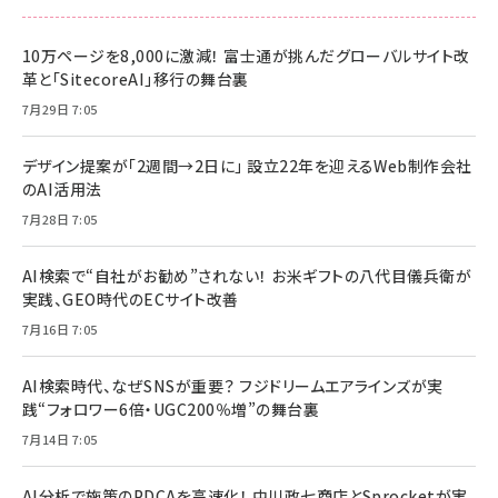
10万ページを8,000に激減！ 富士通が挑んだグローバルサイト改
革と「SitecoreAI」移行の舞台裏
7月29日 7:05
デザイン提案が「2週間→2日に」 設立22年を迎えるWeb制作会社
のAI活用法
7月28日 7:05
AI検索で“自社がお勧め”されない！ お米ギフトの八代目儀兵衛が
実践、GEO時代のECサイト改善
7月16日 7:05
AI検索時代、なぜSNSが重要？ フジドリームエアラインズが実
践“フォロワー6倍・UGC200％増”の舞台裏
7月14日 7:05
AI分析で施策のPDCAを高速化！ 中川政七商店とSprocketが実