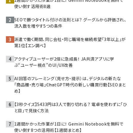
1週間かかった作業が1日に！ Gemini Notebookを無料で
使い倒す活用術8選
SEOで勝つタイトル付けの法則とは？ グーグルから評価され、
流入数を増やす5つの条件
派遣で働く期間、同じ会社・同じ職場を継続希望「3年以上」が
第1位【エン調べ】
アクティブユーザーが2倍に急成長！ JA共済アプリに学
ぶ“ユーザー視点”のUI/UX改善
AI回答のフレーミング（見せ方・提示）は、デジタルの新たな
「商品棚・売り場」――ChatGPT時代の新しい購買行動【SEOまと
め】
【3秒クイズ】5433円は3人で割り切れる？ 電卓を使わずに「ひ
と目」で見抜く方法
1週間かかった作業が1日に！ Gemini Notebookを無料で
使い倒す8つの活用術【1週間まとめ】