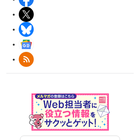
X(エックス)
BlueSky
Googleニュース
RSS