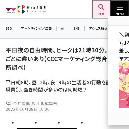
メ
Web担当者Forum
イ
検索
MENU
ン
コ
SEO
マーケティング／広告
AI
SNS
アクセス解析／データ分析
＼ 
ン
7月
テ
平日夜の自由時間、ピークは21時30分。職業
差し
ン
ごとに違いあり【CCCマーケティング総合研究
▼ア
ツ
seo (3519)
所調べ】
に
ai (2801)
移
平日朝8時、昼12時、夜19時の生活者の行動を調査。
動
youtube (2425)
職業別、空き時間が多いのは何時頃？
note (2310)
今井扶美（Web担編集部）
セミナー (2301)
2022年10月28日 16:00
z世代 (1620)
meo (1274)