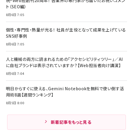
祝・Web担創刊20周年！ 各業界の専門家から届いたお祝いコメン
ト（SEO編）
8月6日 7:05
個性・専門性・熱量が光る！ 社員が主役となって成果を上げている
SNS好事例
8月6日 7:05
人と機械の両方に読まれるための「アクセシビリティツリー」／AI
に自社ブランドは表示されていますか？【Web担当者向け講演】
8月6日 7:04
明日からすぐに使える、Gemini Notebookを無料で使い倒す活
用術8選【週間ランキング】
8月5日 8:00
新着記事をもっと見る