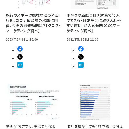
旅行やスポーツ観戦などの外出
手軽さや新型コロナ対策で“1人
行動、コロナ禍以前の水準に回
でできる・日常生活に取り入れや
復。今後の消費動向は？【クロス・
すい運動”が人気傾向【CCCマー
マーケティング調べ】
ケティング調べ】
2023年5月31日 12:00
2021年5月21日 11:30
動画配信アプリ、実はZ世代よ
出社を増やしても“孤立感”は消え