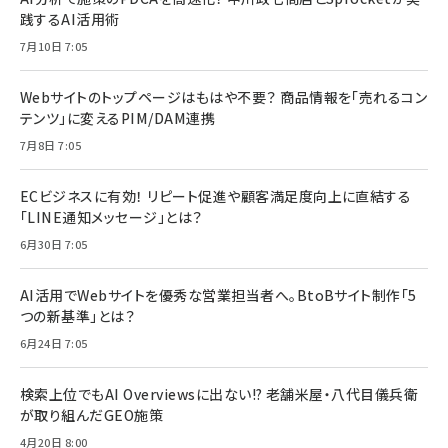
践するAI活用術
7月10日 7:05
Webサイトのトップページはもはや不要？ 商品情報を「売れるコン
テンツ」に変えるPIM/DAM連携
7月8日 7:05
ECビジネスに有効！ リピート促進や顧客満足度向上に直結する
「LINE通知メッセージ」とは？
6月30日 7:05
AI活用でWebサイトを優秀な営業担当者へ。BtoBサイト制作「5
つの新基準」とは？
6月24日 7:05
検索上位でもAI Overviewsに出ない!? 老舗米屋・八代目儀兵衛
が取り組んだGEO施策
4月20日 8:00