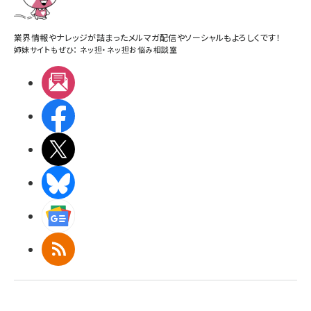
業界情報やナレッジが詰まったメルマガ配信やソーシャルもよろしくです！
姉妹サイトもぜひ：
ネッ担
・
ネッ担お悩み相談室
メルマガ
Facebook
X(エックス)
BlueSky
Googleニュース
RSS