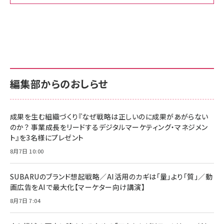
Amazon ビジネス・経済関連書籍 の売れ筋ランキン
Amazon 家電＆カメラ の売れ筋ランキング
Amazon パソコン・周辺機器 の売れ筋ランキング
グ
更新日時：2026/06/26 19:00
更新日時：2026/06/26 19:00
更新日時：2026/06/26 19:00
anan(アンアン)2026/07/01号 No.2501[魅せる
KIOXIA(キオクシア) 旧東芝メモリ microSD
KIOXIA(キオクシア) 旧東芝メモリ microSD
カラダ2026／宮舘涼太]
128GB UHS-I Class10 (最大読出速度
128GB UHS-I Class10 (最大読出速度
100MB/s) Nintendo Switch動作確認済 国内
100MB/s) Nintendo Switch動作確認済 国内
￥880
サポート正規品 メーカー保証5年 KLMEA128G
サポート正規品 メーカー保証5年 KLMEA128G
￥2,680
￥2,680
編集部からのおしらせ
anan(アンアン)2026/06/24号 No.2500増刊
スペシャルエディション[王道エンタメの矜持／
NIMASO ガラスフィルム iPhone 17 用 保護フィ
Amazon eギフトカード - Amazonロゴ - クラ
BTS]
ルム 強化ガラス 耐衝撃 高透過率 指紋防止 貼りや
シック
すい ガイド枠付き いPhone17 (6.3インチ) 対応
成果を生む組織づくり『なぜ戦略は正しいのに成果があがらない
￥1,100
￥5,000
2枚セット DSP25F1698
のか？ 事業成長をリードするデジタルマーケティング・マネジメン
￥1,599
ト』を3名様にプレゼント
anan(アンアン)2026/07/08号 No.2502[2026
Anker PowerLine III Flow USB-C & USB-C
年後半、あなたの恋と運命／山田涼介]
【New】Amazon Fire TV Stick HD | 手軽にスト
ケーブル Anker絡まないケーブル 240W 結束バン
8月7日 10:00
リーミングをはじめよう | ストリーミングメディアプ
ド付き USB PD対応 シリコン素材採用 iPhone
￥880
レイヤー
17 / 16 / 15 / Galaxy iPad Pro MacBook
￥1,890
Pro/Air 各種対応 (1.8m ミッドナイトブラック)
SUBARUのブランド想起戦略／AI活用のカギは「量」より「質」／動
￥6,980
画広告をAIで最大化【マーケター向け講演】
ママ投資家が育休中に１億貯めた株式投資
アサヒ飲料 モンスター エナジー 355ml×24本
￥1,870
8月7日 7:04
Anker Soundcore P31i (Bluetooth 6.1) 【完
￥4,192
全ワイヤレスイヤホン/アクティブノイズキャンセリ
ング/マルチポイント接続 / 最大50時間再生 / PSE