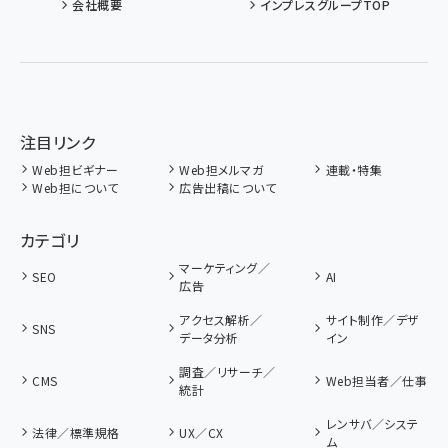
会社概要
インプレスグループTOP
注目リンク
Web担ビギナー
Web担メルマガ
連載・特集
Web担について
広告出稿について
カテゴリ
マーケティング／
SEO
AI
広告
アクセス解析／
サイト制作／デザ
SNS
データ分析
イン
調査／リサーチ／
CMS
Web担当者／仕事
統計
レンサバ／システ
法律／標準規格
UX／CX
ム