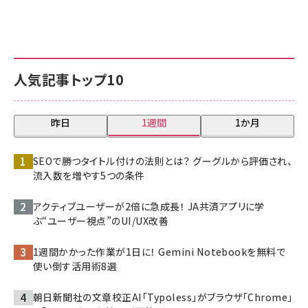
人気記事トップ10
昨日
1週間
1か月
SEOで勝つタイトル付けの法則とは？ グーグルから評価され、
流入数を増やす5つの条件
アクティブユーザーが2倍に急成長！ JA共済アプリに学
ぶ“ユーザー視点”のUI/UX改善
1週間かかった作業が1日に！ Gemini Notebookを無料で
使い倒す活用術8選
朝日新聞社の文章校正AI「Typoless」がブラウザ「Chrome」