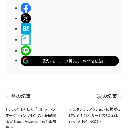
シェアする
ポストする
>ブクマする
noteで書く
LINEで送る
優先するニュース提供元にWeb担を追加
前の記事
次の記事
トランスコスモス、「コトラーの
アユダンテ、アクションに繋がる
マーケティング4.0」の共同執筆
LTV予測分析サービス「Quick
者が創業したMarkPlusと業務
LTV」の提供を開始
提携