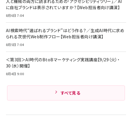
人と機械の両方に読まれるための「アクセシビリティツリー」／AI
組織の成果を最大化する ルールのデザイン
技術基準適合】ブラック
￥5,990
サッポロ 生ビール 黒ラベル 350ml 缶 24本 ビー
に自社ブランドは表示されていますか？【Web担当者向け講演】
￥1,980
ル ケース買い【6/30応募〆切! 黒ラベルビヤセラー
8月6日 7:04
キャンペーン】
Anker PowerLine III Flow USB-C & USB-C
ケーブル Anker絡まないケーブル 240W 結束バン
￥4,857
ド付き USB PD対応 シリコン素材採用 iPhone
AI検索時代“選ばれるブランド”はどう作る？／生成AI時代に求め
Amazonランキングをもっと見る
17 / 16 / 15 / Galaxy iPad Pro MacBook
￥1,890
られる次世代Web制作フロー【Web担当者向け講演】
Pro/Air 各種対応 (1.8m ミッドナイトブラック)
Amazonランキングをもっと見る
8月5日 7:04
Amazonランキングをもっと見る
＜第3回＞AI時代のBtoBマーケティング実践講座【9/29（火）・
30（水）開催】
8月4日 9:00
すべて見る