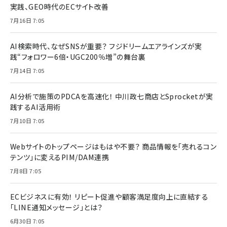
実践、GEO時代のECサイト改善
7月16日 7:05
AI検索時代、なぜSNSが重要？ フジドリームエアラインズが実
践“フォロワー6倍・UGC200％増”の舞台裏
7月14日 7:05
AI分析で施策のPDCAを高速化！ 中川政七商店とSprocketが実
践するAI活用術
7月10日 7:05
Webサイトのトップページはもはや不要？ 商品情報を「売れるコン
テンツ」に変えるPIM/DAM連携
7月8日 7:05
ECビジネスに有効！ リピート促進や顧客満足度向上に直結する
「LINE通知メッセージ」とは？
6月30日 7:05