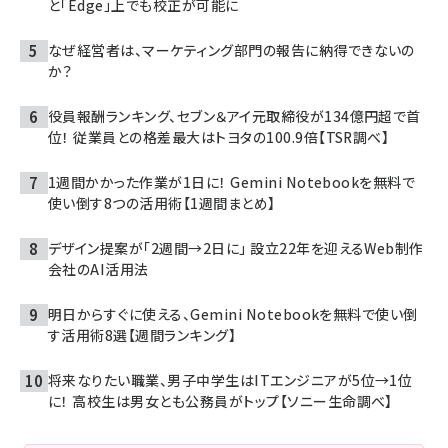
と「Edge」上でも校正が可能に
なぜ経営者は、マーケティング部門の報告に納得できないの
か？
役員報酬ランキング、セブン＆アイ元取締役が134億円超で首
位！ 従業員との格差最大はトヨタの100.9倍【TSR調べ】
1週間かかった作業が1日に！ Gemini Notebookを無料で
使い倒す8つの活用術【1週間まとめ】
デザイン提案が「2週間→2日に」 設立22年を迎えるWeb制作
会社のAI活用法
明日からすぐに使える、Gemini Notebookを無料で使い倒
す活用術8選【週間ランキング】
将来なりたい職業、男子中学生はITエンジニアが5位→1位
に！ 高校生は男女とも公務員がトップ【ソニー生命調べ】