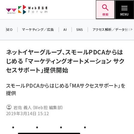
メ
Web担当者Forum
イ
検索
MENU
ン
コ
SEO
マーケティング／広告
AI
SNS
アクセス解析／データ分析
＼ 
ン
生成
テ
ネットイヤーグループ、スモールPDCAからは
るセ
ン
じめる 「マーケティングオートメーション サク
202
ツ
seo (3546)
▼申
セスサポート」提供開始
に
ai (2830)
移
スモールPDCAからはじめる「MAサクセスサポート」を
動
youtube (2455)
提供
note (2330)
岩佐 義人（Web担 編集部）
セミナー (2328)
2019年3月14日 15:12
z世代 (1635)
meo (1288)