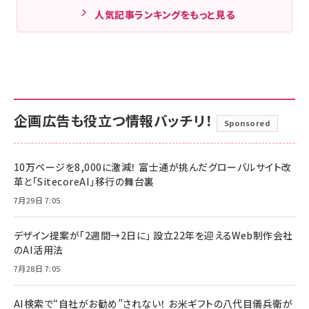
人気記事ランキングをもっと見る
企画広告も役立つ情報バッチリ！
Sponsored
10万ページを8,000に激減！ 富士通が挑んだグローバルサイト改
革と「SitecoreAI」移行の舞台裏
7月29日 7:05
デザイン提案が「2週間→2日に」 設立22年を迎えるWeb制作会社
のAI活用法
7月28日 7:05
AI検索で“自社がお勧め”されない！ お米ギフトの八代目儀兵衛が