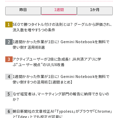
昨日
1週間
1か月
SEOで勝つタイトル付けの法則とは？ グーグルから評価され、
流入数を増やす5つの条件
1週間かかった作業が1日に！ Gemini Notebookを無料で
使い倒す活用術8選
アクティブユーザーが2倍に急成長！ JA共済アプリに学
ぶ“ユーザー視点”のUI/UX改善
1週間かかった作業が1日に！ Gemini Notebookを無料で
使い倒す8つの活用術【1週間まとめ】
なぜ経営者は、マーケティング部門の報告に納得できないの
か？
朝日新聞社の文章校正AI「Typoless」がブラウザ「Chrome」
と「Edge」上でも校正が可能に