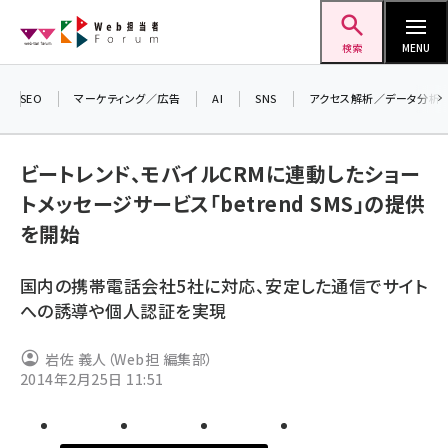
メ
Web担当者Forum
イ
検索
MENU
ン
コ
SEO
マーケティング／広告
AI
SNS
アクセス解析／データ分析
＼ 
ン
生成
テ
ビートレンド、モバイルCRMに連動したショー
るセ
ン
トメッセージサービス「betrend SMS」の提供
20
ツ
seo (3524)
を開始
▼申
に
ai (2804)
移
国内の携帯電話会社5社に対応、安定した通信でサイト
動
youtube (2431)
への誘導や個人認証を実現
note (2312)
岩佐 義人（Web担 編集部）
セミナー (2306)
2014年2月25日 11:51
z世代 (1622)
meo (1275)