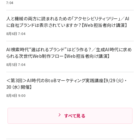
￥1,870
7:04
Anker Soundcore P31i (Bluetooth 6.1) 【完
￥4,192
全ワイヤレスイヤホン/アクティブノイズキャンセリ
ング/マルチポイント接続 / 最大50時間再生 / PSE
人と機械の両方に読まれるための「アクセシビリティツリー」／AI
組織の成果を最大化する ルールのデザイン
技術基準適合】ブラック
￥5,990
サッポロ 生ビール 黒ラベル 350ml 缶 24本 ビー
に自社ブランドは表示されていますか？【Web担当者向け講演】
￥1,980
ル ケース買い【6/30応募〆切! 黒ラベルビヤセラー
8月6日 7:04
キャンペーン】
Anker PowerLine III Flow USB-C & USB-C
ケーブル Anker絡まないケーブル 240W 結束バン
￥4,857
ド付き USB PD対応 シリコン素材採用 iPhone
AI検索時代“選ばれるブランド”はどう作る？／生成AI時代に求め
Amazonランキングをもっと見る
17 / 16 / 15 / Galaxy iPad Pro MacBook
￥1,890
られる次世代Web制作フロー【Web担当者向け講演】
Pro/Air 各種対応 (1.8m ミッドナイトブラック)
Amazonランキングをもっと見る
8月5日 7:04
Amazonランキングをもっと見る
＜第3回＞AI時代のBtoBマーケティング実践講座【9/29（火）・
30（水）開催】
8月4日 9:00
すべて見る