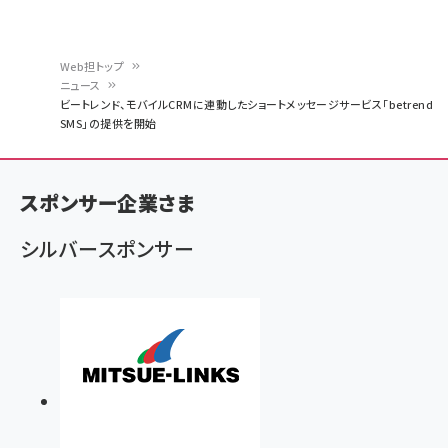
Web担トップ
ニュース
パ
ビートレンド、モバイルCRMに連動したショートメッセージサービス「betrend
SMS」の提供を開始
ン
く
ず
スポンサー企業さま
シルバースポンサー