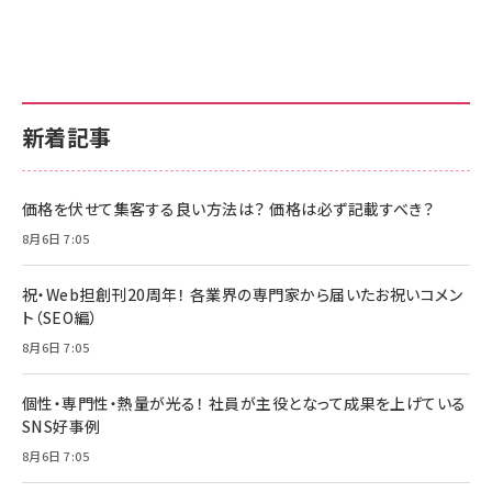
新着記事
価格を伏せて集客する良い方法は？ 価格は必ず記載すべき？
8月6日 7:05
祝・Web担創刊20周年！ 各業界の専門家から届いたお祝いコメン
ト（SEO編）
8月6日 7:05
個性・専門性・熱量が光る！ 社員が主役となって成果を上げている
SNS好事例
8月6日 7:05