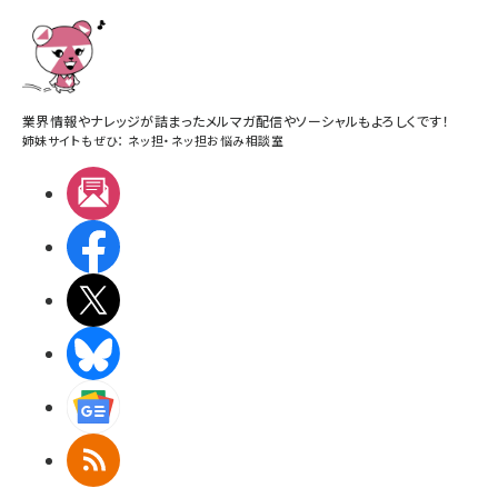
業界情報やナレッジが詰まったメルマガ配信やソーシャルもよろしくです！
姉妹サイトもぜひ：
ネッ担
・
ネッ担お悩み相談室
メルマガ
Facebook
X(エックス)
BlueSky
Googleニュース
RSS