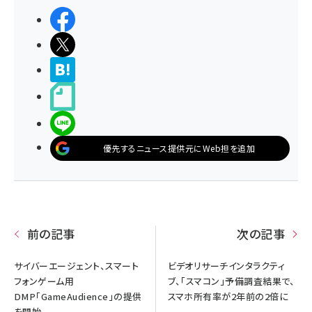
シェアする
ポストする
>ブクマする
noteで書く
LINEで送る
優先するニュース提供元にWeb担を追加
前の記事
次の記事
サイバーエージェント、スマート
ビデオリサーチインタラクティ
フォンゲーム用
ブ、「スマコン」予備調査結果で、
DMP「GameAudience」の提供
スマホ所有率が2年前の2倍に
を開始