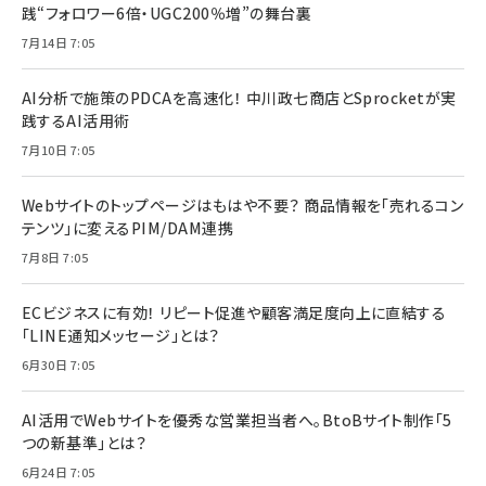
践“フォロワー6倍・UGC200％増”の舞台裏
7月14日 7:05
AI分析で施策のPDCAを高速化！ 中川政七商店とSprocketが実
践するAI活用術
7月10日 7:05
Webサイトのトップページはもはや不要？ 商品情報を「売れるコン
テンツ」に変えるPIM/DAM連携
7月8日 7:05
ECビジネスに有効！ リピート促進や顧客満足度向上に直結する
「LINE通知メッセージ」とは？
6月30日 7:05
AI活用でWebサイトを優秀な営業担当者へ。BtoBサイト制作「5
つの新基準」とは？
6月24日 7:05