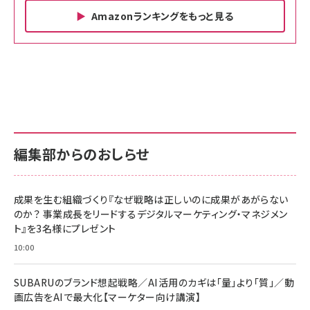
Amazonランキングをもっと見る
Amazon ビジネス・経済関連書籍 の売れ筋ランキン
Amazon 家電＆カメラ の売れ筋ランキング
Amazon パソコン・周辺機器 の売れ筋ランキング
グ
更新日時：2026/06/26 19:00
更新日時：2026/06/26 19:00
更新日時：2026/06/26 19:00
anan(アンアン)2026/07/01号 No.2501[魅せる
KIOXIA(キオクシア) 旧東芝メモリ microSD
KIOXIA(キオクシア) 旧東芝メモリ microSD
カラダ2026／宮舘涼太]
128GB UHS-I Class10 (最大読出速度
128GB UHS-I Class10 (最大読出速度
100MB/s) Nintendo Switch動作確認済 国内
100MB/s) Nintendo Switch動作確認済 国内
￥880
サポート正規品 メーカー保証5年 KLMEA128G
サポート正規品 メーカー保証5年 KLMEA128G
￥2,680
￥2,680
編集部からのおしらせ
anan(アンアン)2026/06/24号 No.2500増刊
スペシャルエディション[王道エンタメの矜持／
NIMASO ガラスフィルム iPhone 17 用 保護フィ
Amazon eギフトカード - Amazonロゴ - クラ
BTS]
ルム 強化ガラス 耐衝撃 高透過率 指紋防止 貼りや
シック
すい ガイド枠付き いPhone17 (6.3インチ) 対応
成果を生む組織づくり『なぜ戦略は正しいのに成果があがらない
￥1,100
￥5,000
2枚セット DSP25F1698
のか？ 事業成長をリードするデジタルマーケティング・マネジメン
￥1,599
ト』を3名様にプレゼント
anan(アンアン)2026/07/08号 No.2502[2026
Anker PowerLine III Flow USB-C & USB-C
年後半、あなたの恋と運命／山田涼介]
【New】Amazon Fire TV Stick HD | 手軽にスト
ケーブル Anker絡まないケーブル 240W 結束バン
10:00
リーミングをはじめよう | ストリーミングメディアプ
ド付き USB PD対応 シリコン素材採用 iPhone
￥880
レイヤー
17 / 16 / 15 / Galaxy iPad Pro MacBook
￥1,890
Pro/Air 各種対応 (1.8m ミッドナイトブラック)
SUBARUのブランド想起戦略／AI活用のカギは「量」より「質」／動
￥6,980
画広告をAIで最大化【マーケター向け講演】
ママ投資家が育休中に１億貯めた株式投資
アサヒ飲料 モンスター エナジー 355ml×24本