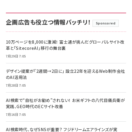
企画広告も役立つ情報バッチリ！
Sponsored
10万ページを8,000に激減！ 富士通が挑んだグローバルサイト改
革と「SitecoreAI」移行の舞台裏
7月29日 7:05
デザイン提案が「2週間→2日に」 設立22年を迎えるWeb制作会社
のAI活用法
7月28日 7:05
AI検索で“自社がお勧め”されない！ お米ギフトの八代目儀兵衛が
実践、GEO時代のECサイト改善
7月16日 7:05
AI検索時代、なぜSNSが重要？ フジドリームエアラインズが実