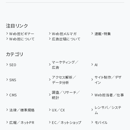
注目リンク
Web担ビギナー
Web担メルマガ
連載・特集
Web担について
広告出稿について
カテゴリ
マーケティング／
SEO
AI
広告
アクセス解析／
サイト制作／デザ
SNS
データ分析
イン
調査／リサーチ／
CMS
Web担当者／仕事
統計
レンサバ／システ
法律／標準規格
UX／CX
ム
広報／ネットPR
EC／ネットショップ
モバイル