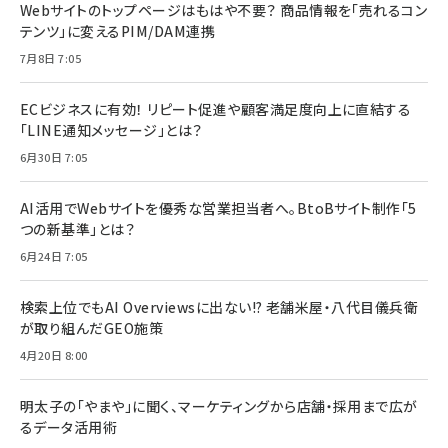
Webサイトのトップページはもはや不要？ 商品情報を「売れるコン
テンツ」に変えるPIM/DAM連携
7月8日 7:05
ECビジネスに有効！ リピート促進や顧客満足度向上に直結する
「LINE通知メッセージ」とは？
6月30日 7:05
AI活用でWebサイトを優秀な営業担当者へ。BtoBサイト制作「5
つの新基準」とは？
6月24日 7:05
検索上位でもAI Overviewsに出ない!? 老舗米屋・八代目儀兵衛
が取り組んだGEO施策
4月20日 8:00
明太子の「やまや」に聞く、マーケティングから店舗・採用まで広が
るデータ活用術