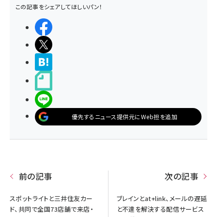
この記事をシェアしてほしいパン！
シェアする
ポストする
>ブクマする
noteで書く
LINEで送る
優先するニュース提供元にWeb担を追加
前の記事
次の記事
スポットライトと三井住友カー
ブレインとat+link、メールの遅延
ド、共同で全国73店舗で来店・
と不達を解決する配信サービス