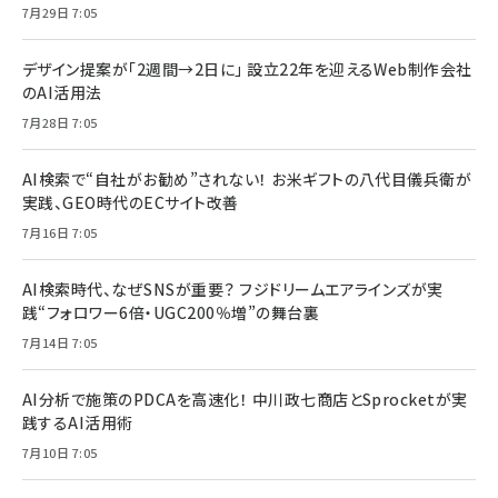
7月29日 7:05
デザイン提案が「2週間→2日に」 設立22年を迎えるWeb制作会社
のAI活用法
7月28日 7:05
AI検索で“自社がお勧め”されない！ お米ギフトの八代目儀兵衛が
実践、GEO時代のECサイト改善
7月16日 7:05
AI検索時代、なぜSNSが重要？ フジドリームエアラインズが実
践“フォロワー6倍・UGC200％増”の舞台裏
7月14日 7:05
AI分析で施策のPDCAを高速化！ 中川政七商店とSprocketが実
践するAI活用術
7月10日 7:05