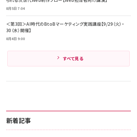
Amazonランキングをもっと見る
MacBook Pro/Air 各種対応 (1.8m ミッドナ
イトブラック)
8月5日 7:04
Amazonランキングをもっと見る
Amazonランキングをもっと見る
＜第3回＞AI時代のBtoBマーケティング実践講座【9/29（火）・
30（水）開催】
8月4日 9:00
すべて見る
新着記事