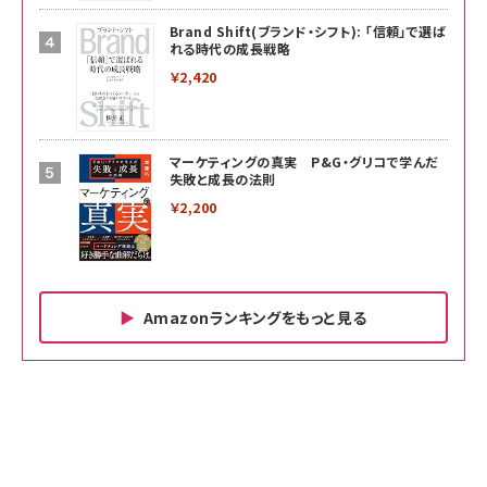
Brand Shift(ブランド・シフト): 「信頼」で選ば
れる時代の成長戦略
￥2,420
マーケティングの真実 P&G・グリコで学んだ
失敗と成長の法則
￥2,200
Amazonランキングをもっと見る
Amazon ビジネス・経済関連書籍 の売れ筋ランキン
Amazon 家電＆カメラ の売れ筋ランキング
Amazon パソコン・周辺機器 の売れ筋ランキング
グ
更新日時：2026/06/26 19:00
更新日時：2026/06/26 19:00
更新日時：2026/06/26 19:00
anan(アンアン)2026/07/01号 No.2501[魅
KIOXIA(キオクシア) 旧東芝メモリ microSD
KIOXIA(キオクシア) 旧東芝メモリ microSD
せるカラダ2026／宮舘涼太]
128GB UHS-I Class10 (最大読出速度
128GB UHS-I Class10 (最大読出速度