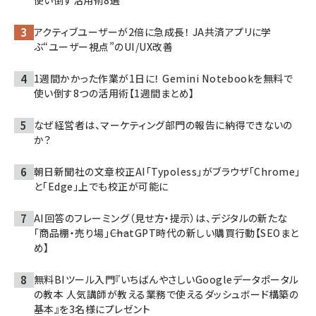
アクティブユーザーが2倍に急成長！ JA共済アプリに学
ぶ“ユーザー視点”のUI/UX改善
1週間かかった作業が1日に！ Gemini Notebookを無料で
使い倒す8つの活用術【1週間まとめ】
なぜ経営者は、マーケティング部門の報告に納得できないの
か？
朝日新聞社の文章校正AI「Typoless」がブラウザ「Chrome」
と「Edge」上でも校正が可能に
AI回答のフレーミング（見せ方・提示）は、デジタルの新たな
「商品棚・売り場」――ChatGPT時代の新しい購買行動【SEOまと
め】
無料BIツール入門『いちばんやさしいGoogleデータポータル
の教本 人気講師が教える業務で使えるダッシュボード構築の
基本』を3名様にプレゼント