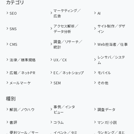
カテゴリ
マーケティング／
SEO
AI
広告
アクセス解析／
サイト制作／デザ
SNS
データ分析
イン
調査／リサーチ／
CMS
Web担当者／仕事
統計
レンサバ／システ
法律／標準規格
UX／CX
ム
広報／ネットPR
EC／ネットショップ
モバイル
メールマーケ
SEM
その他
種別
事例／インタ
解説／ノウハウ
調査データ
ビュー
書評
コラム
マンガ/小説
便利ツール／サー
イベント／セミ
ランキング／まと