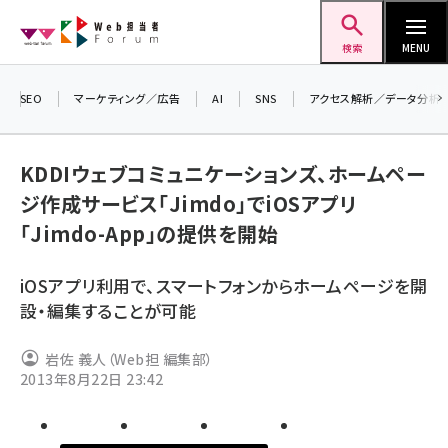
メ
Web担当者Forum
イ
検索
MENU
ン
コ
SEO
マーケティング／広告
AI
SNS
アクセス解析／データ分析
＼ 
ン
生成
テ
KDDIウェブコミュニケーションズ、ホームペー
るセ
ン
ジ作成サービス「Jimdo」でiOSアプリ
202
ツ
seo (3526)
「Jimdo-App」の提供を開始
▼申
に
ai (2807)
移
iOSアプリ利用で、スマートフォンからホームページを開
動
youtube (2434)
設・編集することが可能
note (2312)
岩佐 義人（Web担 編集部）
セミナー (2307)
2013年8月22日 23:42
z世代 (1622)
meo (1275)