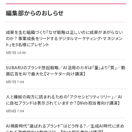
100MB/s) Nintendo Switch動作確認済 国
100MB/s) Nintendo Switch動作確認済 国
￥880
内サポート正規品 メーカー保証5年
内サポート正規品 メーカー保証5年
￥2,680
￥2,680
KLMEA128G
KLMEA128G
編集部からのおしらせ
anan(アンアン)2026/06/24号 No.2500増
刊 スペシャルエディション[王道エンタメの矜
NIMASO ガラスフィルム iPhone 17 用 保護
Amazon eギフトカード - Amazonロゴ - ク
持／BTS]
フィルム 強化ガラス 耐衝撃 高透過率 指紋防
ラシック
止 貼りやすい ガイド枠付き いPhone17 (6.3
成果を生む組織づくり『なぜ戦略は正しいのに成果があがらない
￥1,100
￥5,000
インチ) 対応 2枚セット DSP25F1698
のか？ 事業成長をリードするデジタルマーケティング・マネジメン
￥1,599
ト』を3名様にプレゼント
anan(アンアン)2026/07/08号
Anker PowerLine III Flow USB-C & USB-
No.2502[2026年後半、あなたの恋と運命／山
【New】Amazon Fire TV Stick HD | 手軽に
C ケーブル Anker絡まないケーブル 240W 結
8月7日 10:00
田涼介]
ストリーミングをはじめよう | ストリーミングメ
束バンド付き USB PD対応 シリコン素材採用
ディアプレイヤー
iPhone 17 / 16 / 15 / Galaxy iPad Pro
￥880
￥1,890
MacBook Pro/Air 各種対応 (1.8m ミッドナ
SUBARUのブランド想起戦略／AI活用のカギは「量」より「質」／動
￥6,980
イトブラック)
画広告をAIで最大化【マーケター向け講演】
ママ投資家が育休中に１億貯めた株式投資
アサヒ飲料 モンスター エナジー 355ml×24
8月7日 7:04
Anker Soundcore P31i (Bluetooth 6.1)
本
￥1,870
【完全ワイヤレスイヤホン/アクティブノイズキャ
￥4,192
ンセリング/マルチポイント接続 / 最大50時間
人と機械の両方に読まれるための「アクセシビリティツリー」／AI
再生 / PSE技術基準適合】ブラック
￥5,990
組織の成果を最大化する ルールのデザイン
に自社ブランドは表示されていますか？【Web担当者向け講演】
サッポロ 生ビール 黒ラベル 350ml 缶 24本
ビール ケース買い【6/30応募〆切! 黒ラベルビ
￥1,980
8月6日 7:04
Anker PowerLine III Flow USB-C & USB-
ヤセラーキャンペーン】
C ケーブル Anker絡まないケーブル 240W 結
￥4,857
束バンド付き USB PD対応 シリコン素材採用
AI検索時代“選ばれるブランド”はどう作る？／生成AI時代に求め
iPhone 17 / 16 / 15 / Galaxy iPad Pro
￥1,890
られる次世代Web制作フロー【Web担当者向け講演】