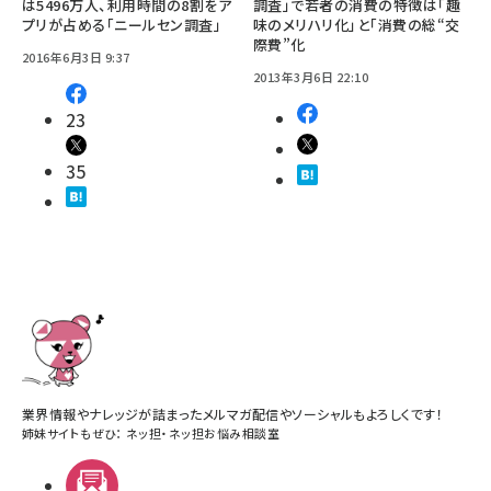
は5496万人、利用時間の8割をア
調査」で若者の消費の特徴は「趣
プリが占める「ニールセン調査」
味のメリハリ化」と「消費の総“交
際費”化
2016年6月3日 9:37
2013年3月6日 22:10
23
35
業界情報やナレッジが詰まったメルマガ配信やソーシャルもよろしくです！
姉妹サイトもぜひ：
ネッ担
・
ネッ担お悩み相談室
メルマガ