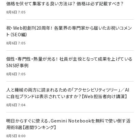
価格を伏せて集客する良い方法は？ 価格は必ず記載すべき？
8月6日 7:05
祝・Web担創刊20周年！ 各業界の専門家から届いたお祝いコメン
ト（SEO編）
8月6日 7:05
個性・専門性・熱量が光る！ 社員が主役となって成果を上げている
SNS好事例
8月6日 7:05
人と機械の両方に読まれるための「アクセシビリティツリー」／AI
に自社ブランドは表示されていますか？【Web担当者向け講演】
8月6日 7:04
明日からすぐに使える、Gemini Notebookを無料で使い倒す活
用術8選【週間ランキング】
8月5日 8:00