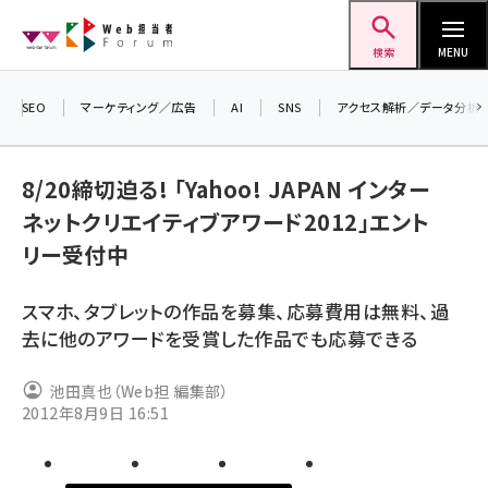
メ
Web担当者Forum
イ
検索
MENU
ン
コ
SEO
マーケティング／広告
AI
SNS
アクセス解析／データ分析
＼ 
ン
生成
テ
8/20締切迫る! 「Yahoo! JAPAN インター
るセ
ン
ネットクリエイティブアワード2012」エント
20
ツ
seo (3532)
リー受付中
▼
に
ai (2814)
移
スマホ、タブレットの作品を募集、応募費用は無料、過
動
youtube (2441)
去に他のアワードを受賞した作品でも応募できる
note (2317)
池田真也（Web担 編集部）
セミナー (2310)
2012年8月9日 16:51
z世代 (1623)
meo (1277)