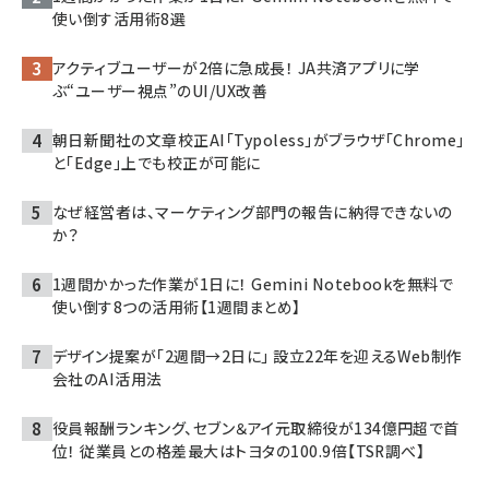
使い倒す活用術8選
アクティブユーザーが2倍に急成長！ JA共済アプリに学
ぶ“ユーザー視点”のUI/UX改善
朝日新聞社の文章校正AI「Typoless」がブラウザ「Chrome」
と「Edge」上でも校正が可能に
なぜ経営者は、マーケティング部門の報告に納得できないの
か？
1週間かかった作業が1日に！ Gemini Notebookを無料で
使い倒す8つの活用術【1週間まとめ】
デザイン提案が「2週間→2日に」 設立22年を迎えるWeb制作
会社のAI活用法
役員報酬ランキング、セブン＆アイ元取締役が134億円超で首
位！ 従業員との格差最大はトヨタの100.9倍【TSR調べ】