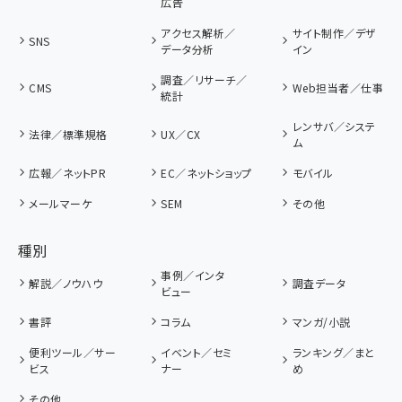
広告
アクセス解析／
サイト制作／デザ
SNS
データ分析
イン
調査／リサーチ／
CMS
Web担当者／仕事
統計
レンサバ／システ
法律／標準規格
UX／CX
ム
広報／ネットPR
EC／ネットショップ
モバイル
メールマーケ
SEM
その他
種別
事例／インタ
解説／ノウハウ
調査データ
ビュー
書評
コラム
マンガ/小説
便利ツール／サー
イベント／セミ
ランキング／まと
ビス
ナー
め
その他