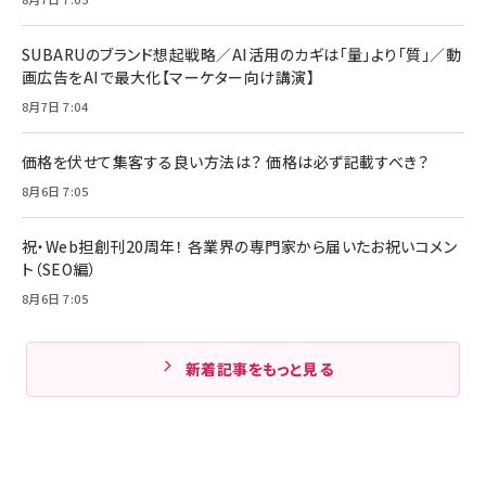
SUBARUのブランド想起戦略／AI活用のカギは「量」より「質」／動
画広告をAIで最大化【マーケター向け講演】
8月7日 7:04
価格を伏せて集客する良い方法は？ 価格は必ず記載すべき？
8月6日 7:05
祝・Web担創刊20周年！ 各業界の専門家から届いたお祝いコメン
ト（SEO編）
8月6日 7:05
新着記事をもっと見る