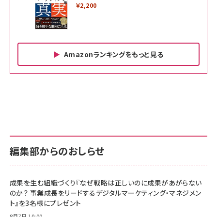
￥2,200
Amazonランキングをもっと見る
Amazon ビジネス・経済関連書籍 の売れ筋ランキン
Amazon 家電＆カメラ の売れ筋ランキング
Amazon パソコン・周辺機器 の売れ筋ランキング
グ
更新日時：2026/06/26 19:00
更新日時：2026/06/26 19:00
更新日時：2026/06/26 19:00
anan(アンアン)2026/07/01号 No.2501[魅
KIOXIA(キオクシア) 旧東芝メモリ microSD
KIOXIA(キオクシア) 旧東芝メモリ microSD
せるカラダ2026／宮舘涼太]
128GB UHS-I Class10 (最大読出速度
128GB UHS-I Class10 (最大読出速度
100MB/s) Nintendo Switch動作確認済 国
100MB/s) Nintendo Switch動作確認済 国
￥880
内サポート正規品 メーカー保証5年
内サポート正規品 メーカー保証5年
￥2,680
￥2,680
KLMEA128G
KLMEA128G
編集部からのおしらせ
anan(アンアン)2026/06/24号 No.2500増
刊 スペシャルエディション[王道エンタメの矜
NIMASO ガラスフィルム iPhone 17 用 保護
Amazon eギフトカード - Amazonロゴ - ク
持／BTS]
フィルム 強化ガラス 耐衝撃 高透過率 指紋防
ラシック
止 貼りやすい ガイド枠付き いPhone17 (6.3
成果を生む組織づくり『なぜ戦略は正しいのに成果があがらない
￥1,100
￥5,000
インチ) 対応 2枚セット DSP25F1698
のか？ 事業成長をリードするデジタルマーケティング・マネジメン
￥1,599
ト』を3名様にプレゼント
anan(アンアン)2026/07/08号 No.2502[2026
Anker PowerLine III Flow USB-C & USB-C
年後半、あなたの恋と運命／山田涼介]
【New】Amazon Fire TV Stick HD | 手軽にスト
ケーブル Anker絡まないケーブル 240W 結束バン
8月7日 10:00