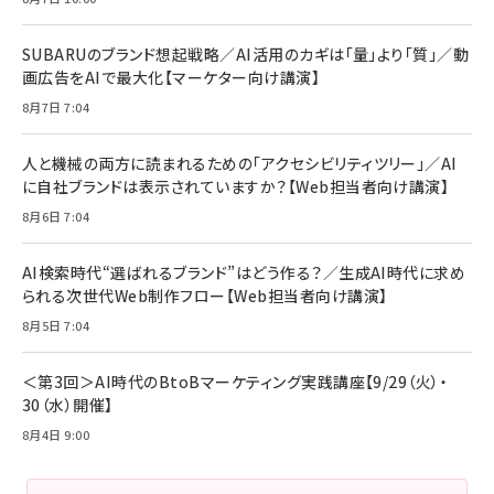
リーミングをはじめよう | ストリーミングメディアプ
ド付き USB PD対応 シリコン素材採用 iPhone
￥880
レイヤー
17 / 16 / 15 / Galaxy iPad Pro MacBook
￥1,890
Pro/Air 各種対応 (1.8m ミッドナイトブラック)
SUBARUのブランド想起戦略／AI活用のカギは「量」より「質」／動
￥6,980
画広告をAIで最大化【マーケター向け講演】
ママ投資家が育休中に１億貯めた株式投資
アサヒ飲料 モンスター エナジー 355ml×24本
￥1,870
8月7日 7:04
Anker Soundcore P31i (Bluetooth 6.1) 【完
￥4,192
全ワイヤレスイヤホン/アクティブノイズキャンセリ
ング/マルチポイント接続 / 最大50時間再生 / PSE
人と機械の両方に読まれるための「アクセシビリティツリー」／AI
組織の成果を最大化する ルールのデザイン
技術基準適合】ブラック
￥5,990
サッポロ 生ビール 黒ラベル 350ml 缶 24本 ビー
に自社ブランドは表示されていますか？【Web担当者向け講演】
￥1,980
ル ケース買い【6/30応募〆切! 黒ラベルビヤセラー
8月6日 7:04
キャンペーン】
Anker PowerLine III Flow USB-C & USB-C
ケーブル Anker絡まないケーブル 240W 結束バン
￥4,857
ド付き USB PD対応 シリコン素材採用 iPhone
AI検索時代“選ばれるブランド”はどう作る？／生成AI時代に求め
Amazonランキングをもっと見る
17 / 16 / 15 / Galaxy iPad Pro MacBook
￥1,890
られる次世代Web制作フロー【Web担当者向け講演】
Pro/Air 各種対応 (1.8m ミッドナイトブラック)
Amazonランキングをもっと見る
8月5日 7:04
Amazonランキングをもっと見る
＜第3回＞AI時代のBtoBマーケティング実践講座【9/29（火）・
30（水）開催】
8月4日 9:00