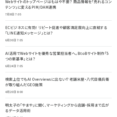
Webサイトのトップページはもはや不要？ 商品情報を「売れるコン
テンツ」に変えるPIM/DAM連携
7月8日 7:05
ECビジネスに有効！ リピート促進や顧客満足度向上に直結する
「LINE通知メッセージ」とは？
6月30日 7:05
AI活用でWebサイトを優秀な営業担当者へ。BtoBサイト制作「5
つの新基準」とは？
6月24日 7:05
検索上位でもAI Overviewsに出ない!? 老舗米屋・八代目儀兵衛
が取り組んだGEO施策
4月20日 8:00
明太子の「やまや」に聞く、マーケティングから店舗・採用まで広が
るデータ活用術