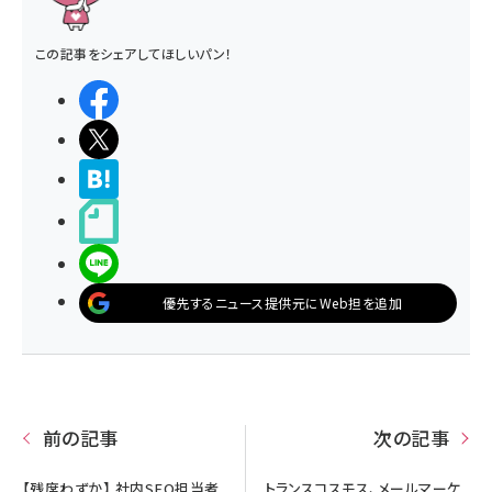
この記事をシェアしてほしいパン！
シェアする
ポストする
>ブクマする
noteで書く
LINEで送る
優先するニュース提供元にWeb担を追加
前の記事
次の記事
【残席わずか】 社内SEO担当者
トランスコスモス、メールマーケ