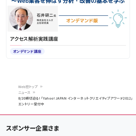
アクセス解析実践講座
オンデマンド講座
Web担トップ
ニュース
パ
8/20締切迫る! 「Yahoo! JAPAN インターネットクリエイティブアワード2012」
エントリー受付中
ン
く
ず
スポンサー企業さま