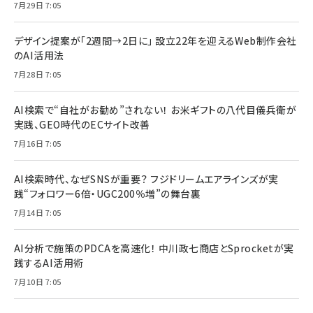
7月29日 7:05
デザイン提案が「2週間→2日に」 設立22年を迎えるWeb制作会社
のAI活用法
7月28日 7:05
AI検索で“自社がお勧め”されない！ お米ギフトの八代目儀兵衛が
実践、GEO時代のECサイト改善
7月16日 7:05
AI検索時代、なぜSNSが重要？ フジドリームエアラインズが実
践“フォロワー6倍・UGC200％増”の舞台裏
7月14日 7:05
AI分析で施策のPDCAを高速化！ 中川政七商店とSprocketが実
践するAI活用術
7月10日 7:05