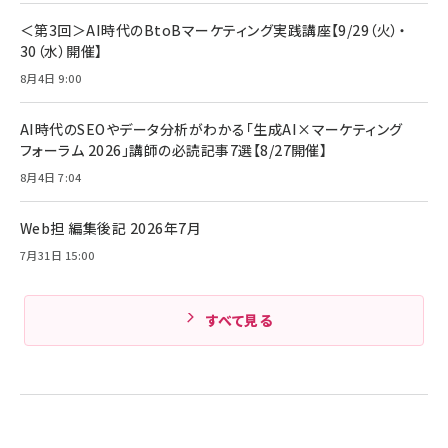
Anker Soundcore P31i (Bluetooth 6.1)
本
￥1,870
【完全ワイヤレスイヤホン/アクティブノイズキャ
＜第3回＞AI時代のBtoBマーケティング実践講座【9/29（火）・
￥4,192
ンセリング/マルチポイント接続 / 最大50時間
30（水）開催】
再生 / PSE技術基準適合】ブラック
￥5,990
組織の成果を最大化する ルールのデザイン
サッポロ 生ビール 黒ラベル 350ml 缶 24本
8月4日 9:00
ビール ケース買い【6/30応募〆切! 黒ラベルビ
￥1,980
Anker PowerLine III Flow USB-C & USB-
ヤセラーキャンペーン】
C ケーブル Anker絡まないケーブル 240W 結
AI時代のSEOやデータ分析がわかる「生成AI×マーケティング
￥4,857
束バンド付き USB PD対応 シリコン素材採用
フォーラム 2026」講師の必読記事7選【8/27開催】
iPhone 17 / 16 / 15 / Galaxy iPad Pro
￥1,890
Amazonランキングをもっと見る
MacBook Pro/Air 各種対応 (1.8m ミッドナ
8月4日 7:04
イトブラック)
Amazonランキングをもっと見る
Web担 編集後記 2026年7月
Amazonランキングをもっと見る
7月31日 15:00
すべて見る