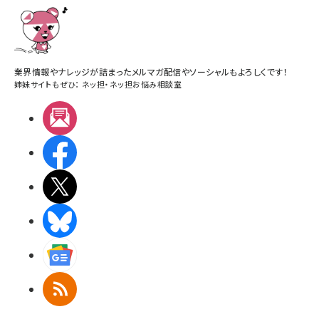
業界情報やナレッジが詰まったメルマガ配信やソーシャルもよろしくです！
姉妹サイトもぜひ：
ネッ担
・
ネッ担お悩み相談室
メルマガ
Facebook
X(エックス)
BlueSky
Googleニュース
RSS