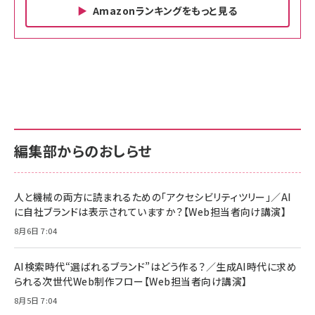
Amazonランキングをもっと見る
Amazon ビジネス・経済関連書籍 の売れ筋ランキン
Amazon 家電＆カメラ の売れ筋ランキング
Amazon パソコン・周辺機器 の売れ筋ランキング
グ
更新日時：2026/06/26 19:00
更新日時：2026/06/26 19:00
更新日時：2026/06/26 19:00
anan(アンアン)2026/07/01号 No.2501[魅
KIOXIA(キオクシア) 旧東芝メモリ microSD
KIOXIA(キオクシア) 旧東芝メモリ microSD
せるカラダ2026／宮舘涼太]
128GB UHS-I Class10 (最大読出速度
128GB UHS-I Class10 (最大読出速度
100MB/s) Nintendo Switch動作確認済 国
100MB/s) Nintendo Switch動作確認済 国
￥880
内サポート正規品 メーカー保証5年
内サポート正規品 メーカー保証5年
￥2,680
￥2,680
KLMEA128G
KLMEA128G
編集部からのおしらせ
anan(アンアン)2026/06/24号 No.2500増
刊 スペシャルエディション[王道エンタメの矜
NIMASO ガラスフィルム iPhone 17 用 保護
Amazon eギフトカード - Amazonロゴ - ク
持／BTS]
フィルム 強化ガラス 耐衝撃 高透過率 指紋防
ラシック
止 貼りやすい ガイド枠付き いPhone17 (6.3
人と機械の両方に読まれるための「アクセシビリティツリー」／AI
￥1,100
￥5,000
インチ) 対応 2枚セット DSP25F1698
に自社ブランドは表示されていますか？【Web担当者向け講演】
￥1,599
8月6日 7:04
anan(アンアン)2026/07/08号
Anker PowerLine III Flow USB-C & USB-
No.2502[2026年後半、あなたの恋と運命／山
【New】Amazon Fire TV Stick HD | 手軽に
C ケーブル Anker絡まないケーブル 240W 結
田涼介]
ストリーミングをはじめよう | ストリーミングメ
束バンド付き USB PD対応 シリコン素材採用
AI検索時代“選ばれるブランド”はどう作る？／生成AI時代に求め
ディアプレイヤー
iPhone 17 / 16 / 15 / Galaxy iPad Pro
￥880
￥1,890
MacBook Pro/Air 各種対応 (1.8m ミッドナ
られる次世代Web制作フロー【Web担当者向け講演】
￥6,980
イトブラック)
8月5日 7:04
ママ投資家が育休中に１億貯めた株式投資
アサヒ飲料 モンスター エナジー 355ml×24