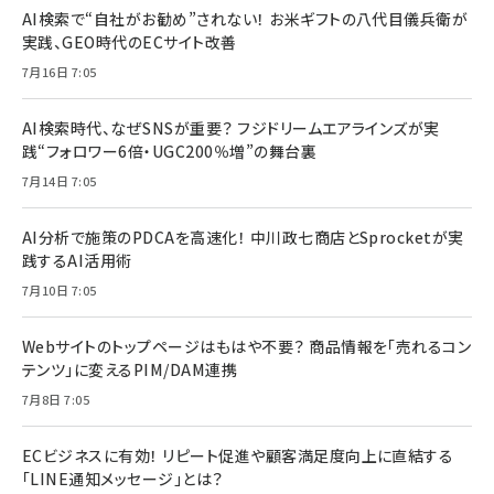
AI検索で“自社がお勧め”されない！ お米ギフトの八代目儀兵衛が
実践、GEO時代のECサイト改善
7月16日 7:05
AI検索時代、なぜSNSが重要？ フジドリームエアラインズが実
践“フォロワー6倍・UGC200％増”の舞台裏
7月14日 7:05
AI分析で施策のPDCAを高速化！ 中川政七商店とSprocketが実
践するAI活用術
7月10日 7:05
Webサイトのトップページはもはや不要？ 商品情報を「売れるコン
テンツ」に変えるPIM/DAM連携
7月8日 7:05
ECビジネスに有効！ リピート促進や顧客満足度向上に直結する
「LINE通知メッセージ」とは？