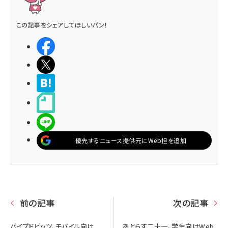
この記事をシェアしてほしいパン！
シェアする
ポストする
>ブクマする
noteで書く
LINEで送る
優先するニュース提供元にWeb担を追加
前の記事
次の記事
パイプドビッツ、モバイル向け
あとらす二十一、学生向けWeb