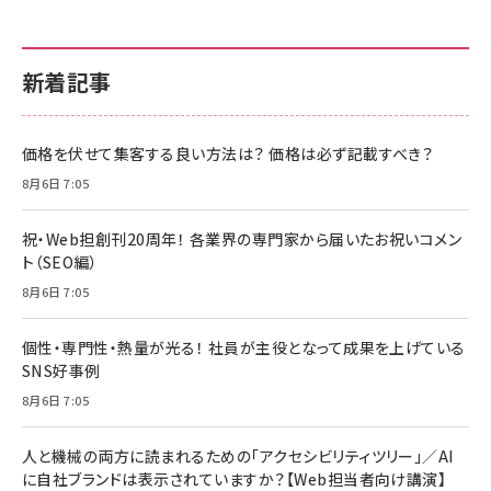
新着記事
価格を伏せて集客する良い方法は？ 価格は必ず記載すべき？
8月6日 7:05
祝・Web担創刊20周年！ 各業界の専門家から届いたお祝いコメン
ト（SEO編）
8月6日 7:05
個性・専門性・熱量が光る！ 社員が主役となって成果を上げている
SNS好事例
8月6日 7:05
人と機械の両方に読まれるための「アクセシビリティツリー」／AI
に自社ブランドは表示されていますか？【Web担当者向け講演】