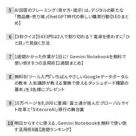
AI回答のフレーミング（見せ方・提示）は、デジタルの新たな
「商品棚・売り場」――ChatGPT時代の新しい購買行動【SEOまと
め】
【3秒クイズ】5433円は3人で割り切れる？ 電卓を使わずに「ひ
と目」で見抜く方法
1週間かかった作業が1日に！ Gemini Notebookを無料で
使い倒す8つの活用術【1週間まとめ】
無料BIツール入門『いちばんやさしいGoogleデータポータル
の教本 人気講師が教える業務で使えるダッシュボード構築の
基本』を3名様にプレゼント
10万ページを8,000に激減！ 富士通が挑んだグローバルサイ
ト改革と「SitecoreAI」移行の舞台裏
明日からすぐに使える、Gemini Notebookを無料で使い倒
す活用術8選【週間ランキング】