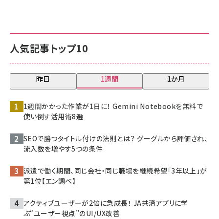
人気記事トップ10
昨日
1週間
1か月
1週間かかった作業が1日に！ Gemini Notebookを無料で
使い倒す活用術8選
SEOで勝つタイトル付けの法則とは？ グーグルから評価され、
流入数を増やす5つの条件
派遣で働く期間、同じ会社・同じ職場を継続希望「3年以上」が
第1位【エン調べ】
アクティブユーザーが2倍に急成長！ JA共済アプリに学
ぶ“ユーザー視点”のUI/UX改善