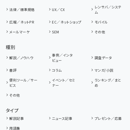
レンサバ／システ
法律／標準規格
UX／CX
ム
広報／ネットPR
EC／ネットショップ
モバイル
メールマーケ
SEM
その他
種別
事例／インタ
解説／ノウハウ
調査データ
ビュー
書評
コラム
マンガ/小説
便利ツール／サー
イベント／セミ
ランキング／まと
ビス
ナー
め
その他
タイプ
解説記事
ニュース記事
プレゼント／応募
用語集