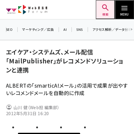
メ
Web担当者Forum
イ
検索
MENU
ン
コ
SEO
マーケティング／広告
AI
SNS
アクセス解析／データ分析
ン
＼
7
テ
エイケア・システムズ、メール配信
差
ン
「MailPublisher」がレコメンドソリューショ
ツ
seo (3519)
ンと連携
に
ai (2801)
移
ALBERTの「smarticA!メール」の活用で成果が出やす
動
youtube (2425)
いレコメンドメールを自動的に作成
note (2310)
山川 健（Web担 編集部）
セミナー (2301)
2012年5月31日 16:20
z世代 (1620)
meo (1274)