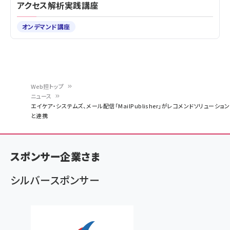
アクセス解析実践講座
オンデマンド講座
Web担トップ
ニュース
パ
エイケア・システムズ、メール配信「MailPublisher」がレコメンドソリューション
と連携
ン
く
ず
スポンサー企業さま
シルバースポンサー