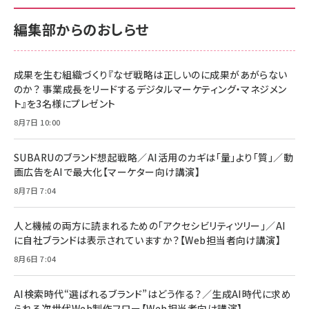
100MB/s) Nintendo Switch動作確認済 国内
100MB/s) Nintendo Switch動作確認済 国内
￥880
サポート正規品 メーカー保証5年 KLMEA128G
サポート正規品 メーカー保証5年 KLMEA128G
￥2,680
￥2,680
編集部からのおしらせ
anan(アンアン)2026/06/24号 No.2500増刊
スペシャルエディション[王道エンタメの矜持／
NIMASO ガラスフィルム iPhone 17 用 保護フィ
Amazon eギフトカード - Amazonロゴ - クラ
BTS]
ルム 強化ガラス 耐衝撃 高透過率 指紋防止 貼りや
シック
すい ガイド枠付き いPhone17 (6.3インチ) 対応
成果を生む組織づくり『なぜ戦略は正しいのに成果があがらない
￥1,100
￥5,000
2枚セット DSP25F1698
のか？ 事業成長をリードするデジタルマーケティング・マネジメン
￥1,599
ト』を3名様にプレゼント
anan(アンアン)2026/07/08号 No.2502[2026
Anker PowerLine III Flow USB-C & USB-C
年後半、あなたの恋と運命／山田涼介]
【New】Amazon Fire TV Stick HD | 手軽にスト
ケーブル Anker絡まないケーブル 240W 結束バン
8月7日 10:00
リーミングをはじめよう | ストリーミングメディアプ
ド付き USB PD対応 シリコン素材採用 iPhone
￥880
レイヤー
17 / 16 / 15 / Galaxy iPad Pro MacBook
￥1,890
Pro/Air 各種対応 (1.8m ミッドナイトブラック)
SUBARUのブランド想起戦略／AI活用のカギは「量」より「質」／動
￥6,980
画広告をAIで最大化【マーケター向け講演】
ママ投資家が育休中に１億貯めた株式投資
アサヒ飲料 モンスター エナジー 355ml×24本
￥1,870
8月7日 7:04
Anker Soundcore P31i (Bluetooth 6.1) 【完
￥4,192
全ワイヤレスイヤホン/アクティブノイズキャンセリ
ング/マルチポイント接続 / 最大50時間再生 / PSE
人と機械の両方に読まれるための「アクセシビリティツリー」／AI
組織の成果を最大化する ルールのデザイン
技術基準適合】ブラック
￥5,990
サッポロ 生ビール 黒ラベル 350ml 缶 24本 ビー
に自社ブランドは表示されていますか？【Web担当者向け講演】
￥1,980
ル ケース買い【6/30応募〆切! 黒ラベルビヤセラー
8月6日 7:04
キャンペーン】
Anker PowerLine III Flow USB-C & USB-C
ケーブル Anker絡まないケーブル 240W 結束バン
￥4,857
ド付き USB PD対応 シリコン素材採用 iPhone
AI検索時代“選ばれるブランド”はどう作る？／生成AI時代に求め
Amazonランキングをもっと見る
17 / 16 / 15 / Galaxy iPad Pro MacBook
￥1,890
られる次世代Web制作フロー【Web担当者向け講演】