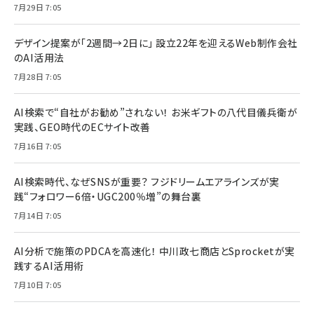
7月29日 7:05
デザイン提案が「2週間→2日に」 設立22年を迎えるWeb制作会社
のAI活用法
7月28日 7:05
AI検索で“自社がお勧め”されない！ お米ギフトの八代目儀兵衛が
実践、GEO時代のECサイト改善
7月16日 7:05
AI検索時代、なぜSNSが重要？ フジドリームエアラインズが実
践“フォロワー6倍・UGC200％増”の舞台裏
7月14日 7:05
AI分析で施策のPDCAを高速化！ 中川政七商店とSprocketが実
践するAI活用術
7月10日 7:05