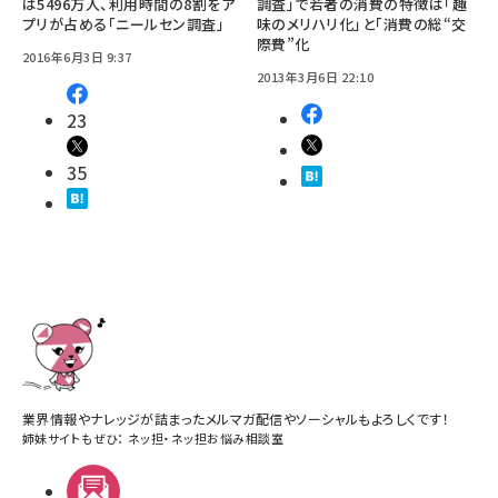
は5496万人、利用時間の8割をア
調査」で若者の消費の特徴は「趣
プリが占める「ニールセン調査」
味のメリハリ化」と「消費の総“交
際費”化
2016年6月3日 9:37
2013年3月6日 22:10
23
35
業界情報やナレッジが詰まったメルマガ配信やソーシャルもよろしくです！
姉妹サイトもぜひ：
ネッ担
・
ネッ担お悩み相談室
メルマガ