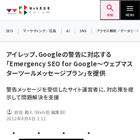
メ
Web担当者Forum
イ
検索
MENU
ン
コ
SEO
マーケティング／広告
AI
SNS
アクセス解析／データ分析
＼ 
ン
生成
テ
アイレップ、Googleの警告に対応する
るセ
ン
「Emergency SEO for Google～ウェブマス
202
ツ
seo (3526)
ターツールメッセージプラン」を提供
▼申
に
ai (2807)
移
警告メッセージを受信したサイト運営者に、対応策を提
動
youtube (2434)
示して問題解決を支援
note (2312)
岩佐 義人（Web担 編集部）
セミナー (2307)
2012年4月4日 1:12
z世代 (1622)
meo (1275)