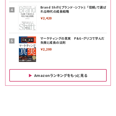
Brand Shift(ブランド・シフト): 「信頼」で選ば
れる時代の成長戦略
￥2,420
マーケティングの真実 P&G・グリコで学んだ
失敗と成長の法則
￥2,200
Amazonランキングをもっと見る
Amazon ビジネス・経済関連書籍 の売れ筋ランキン
Amazon 家電＆カメラ の売れ筋ランキング
Amazon パソコン・周辺機器 の売れ筋ランキング
グ
更新日時：2026/06/26 19:00
更新日時：2026/06/26 19:00
更新日時：2026/06/26 19:00
anan(アンアン)2026/07/01号 No.2501[魅せる
KIOXIA(キオクシア) 旧東芝メモリ microSD
KIOXIA(キオクシア) 旧東芝メモリ microSD
カラダ2026／宮舘涼太]
128GB UHS-I Class10 (最大読出速度
128GB UHS-I Class10 (最大読出速度