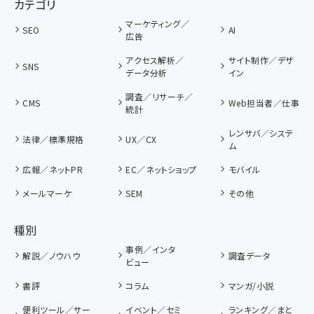
カテゴリ
マーケティング／
SEO
AI
広告
アクセス解析／
サイト制作／デザ
SNS
データ分析
イン
調査／リサーチ／
CMS
Web担当者／仕事
統計
レンサバ／システ
法律／標準規格
UX／CX
ム
広報／ネットPR
EC／ネットショップ
モバイル
メールマーケ
SEM
その他
種別
事例／インタ
解説／ノウハウ
調査データ
ビュー
書評
コラム
マンガ/小説
便利ツール／サー
イベント／セミ
ランキング／まと