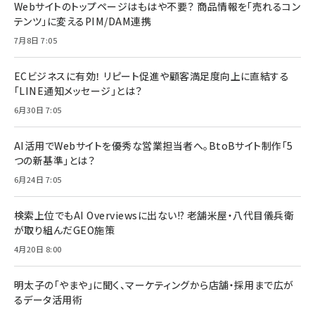
Webサイトのトップページはもはや不要？ 商品情報を「売れるコン
テンツ」に変えるPIM/DAM連携
7月8日 7:05
ECビジネスに有効！ リピート促進や顧客満足度向上に直結する
「LINE通知メッセージ」とは？
6月30日 7:05
AI活用でWebサイトを優秀な営業担当者へ。BtoBサイト制作「5
つの新基準」とは？
6月24日 7:05
検索上位でもAI Overviewsに出ない!? 老舗米屋・八代目儀兵衛
が取り組んだGEO施策
4月20日 8:00
明太子の「やまや」に聞く、マーケティングから店舗・採用まで広が
るデータ活用術