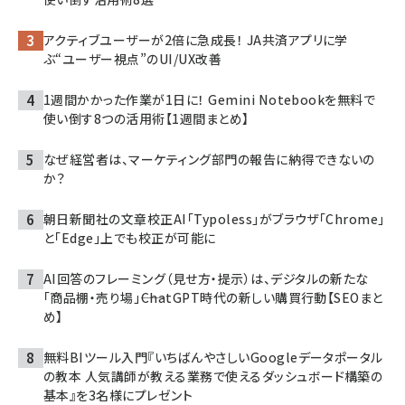
アクティブユーザーが2倍に急成長！ JA共済アプリに学
ぶ“ユーザー視点”のUI/UX改善
1週間かかった作業が1日に！ Gemini Notebookを無料で
使い倒す8つの活用術【1週間まとめ】
なぜ経営者は、マーケティング部門の報告に納得できないの
か？
朝日新聞社の文章校正AI「Typoless」がブラウザ「Chrome」
と「Edge」上でも校正が可能に
AI回答のフレーミング（見せ方・提示）は、デジタルの新たな
「商品棚・売り場」――ChatGPT時代の新しい購買行動【SEOまと
め】
無料BIツール入門『いちばんやさしいGoogleデータポータル
の教本 人気講師が教える業務で使えるダッシュボード構築の
基本』を3名様にプレゼント