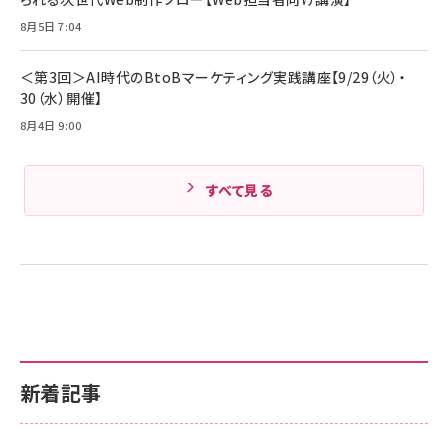
Pro/Air 各種対応 (1.8m ミッドナイトブラック)
Amazonランキングをもっと見る
8月5日 7:04
Amazonランキングをもっと見る
＜第3回＞AI時代のBtoBマーケティング実践講座【9/29（火）・
30（水）開催】
8月4日 9:00
すべて見る
新着記事