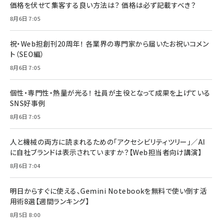
価格を伏せて集客する良い方法は？ 価格は必ず記載すべき？
8月6日 7:05
祝・Web担創刊20周年！ 各業界の専門家から届いたお祝いコメン
ト（SEO編）
8月6日 7:05
個性・専門性・熱量が光る！ 社員が主役となって成果を上げている
SNS好事例
8月6日 7:05
人と機械の両方に読まれるための「アクセシビリティツリー」／AI
に自社ブランドは表示されていますか？【Web担当者向け講演】
8月6日 7:04
明日からすぐに使える、Gemini Notebookを無料で使い倒す活
用術8選【週間ランキング】
8月5日 8:00