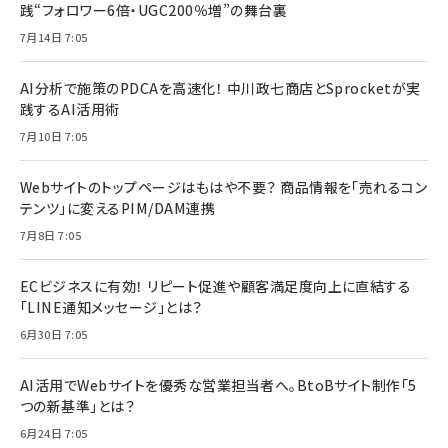
践“フォロワー6倍・UGC200％増”の舞台裏
7月14日 7:05
AI分析で施策のPDCAを高速化！ 中川政七商店とSprocketが実
践するAI活用術
7月10日 7:05
Webサイトのトップページはもはや不要？ 商品情報を「売れるコン
テンツ」に変えるPIM/DAM連携
7月8日 7:05
ECビジネスに有効！ リピート促進や顧客満足度向上に直結する
「LINE通知メッセージ」とは？
6月30日 7:05
AI活用でWebサイトを優秀な営業担当者へ。BtoBサイト制作「5
つの新基準」とは？
6月24日 7:05