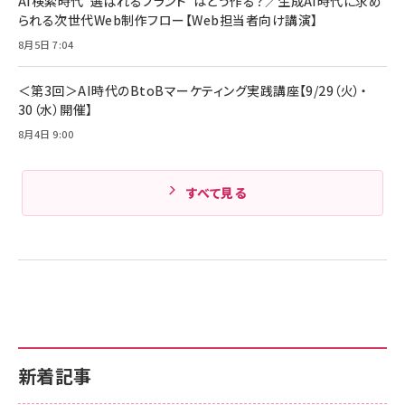
AI検索時代“選ばれるブランド”はどう作る？／生成AI時代に求め
Amazonランキングをもっと見る
17 / 16 / 15 / Galaxy iPad Pro MacBook
￥1,890
られる次世代Web制作フロー【Web担当者向け講演】
Pro/Air 各種対応 (1.8m ミッドナイトブラック)
Amazonランキングをもっと見る
8月5日 7:04
Amazonランキングをもっと見る
＜第3回＞AI時代のBtoBマーケティング実践講座【9/29（火）・
30（水）開催】
8月4日 9:00
すべて見る
新着記事