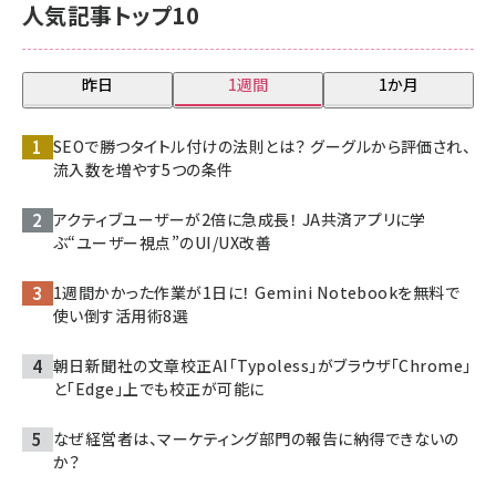
人気記事トップ10
昨日
1週間
1か月
SEOで勝つタイトル付けの法則とは？ グーグルから評価され、
流入数を増やす5つの条件
アクティブユーザーが2倍に急成長！ JA共済アプリに学
ぶ“ユーザー視点”のUI/UX改善
1週間かかった作業が1日に！ Gemini Notebookを無料で
使い倒す活用術8選
朝日新聞社の文章校正AI「Typoless」がブラウザ「Chrome」
と「Edge」上でも校正が可能に
なぜ経営者は、マーケティング部門の報告に納得できないの
か？