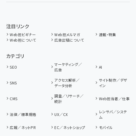
注目リンク
Web担ビギナー
Web担メルマガ
連載・特集
Web担について
広告出稿について
カテゴリ
マーケティング／
SEO
AI
広告
アクセス解析／
サイト制作／デザ
SNS
データ分析
イン
調査／リサーチ／
CMS
Web担当者／仕事
統計
レンサバ／システ
法律／標準規格
UX／CX
ム
広報／ネットPR
EC／ネットショップ
モバイル