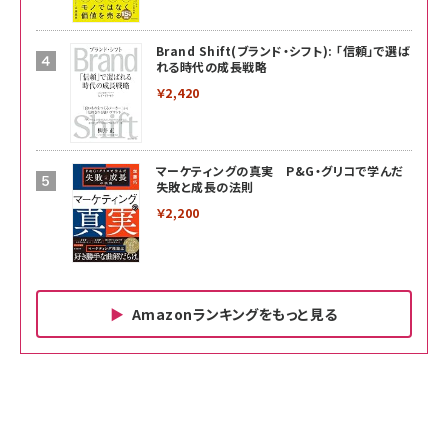
Brand Shift(ブランド・シフト): 「信頼」で選ば
れる時代の成長戦略
￥2,420
マーケティングの真実 P&G・グリコで学んだ
失敗と成長の法則
￥2,200
Amazonランキングをもっと見る
Amazon ビジネス・経済関連書籍 の売れ筋ランキン
Amazon 家電＆カメラ の売れ筋ランキング
Amazon パソコン・周辺機器 の売れ筋ランキング
グ
更新日時：2026/06/26 19:00
更新日時：2026/06/26 19:00
更新日時：2026/06/26 19:00
anan(アンアン)2026/07/01号 No.2501[魅せる
KIOXIA(キオクシア) 旧東芝メモリ microSD
KIOXIA(キオクシア) 旧東芝メモリ microSD