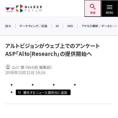
メ
Web担当者Forum
イ
検索
MENU
ン
コ
SEO
マーケティング／広告
AI
SNS
アクセス解析／データ分析
＼ 
ン
生成
テ
アルトビジョンがウェブ上でのアンケート
るセ
ン
ASP「Alto|Research」の提供開始へ
202
ツ
seo (3541)
▼申
に
山川 健（Web担 編集部）
ai (2827)
移
2008年10月21日 19:16
動
youtube (2449)
note (2323)
優先するニュース提供元に追加
セミナー (2318)
z世代 (1632)
meo (1282)