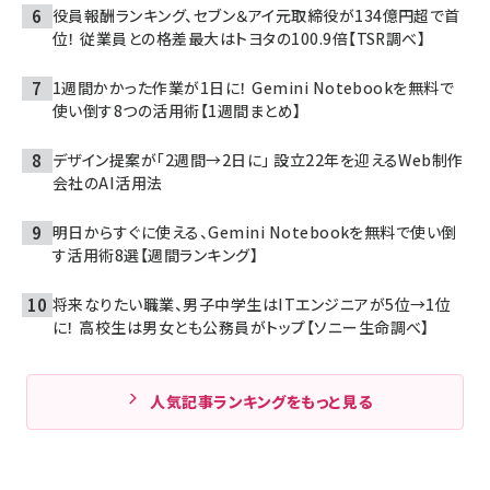
役員報酬ランキング、セブン＆アイ元取締役が134億円超で首
位！ 従業員との格差最大はトヨタの100.9倍【TSR調べ】
1週間かかった作業が1日に！ Gemini Notebookを無料で
使い倒す8つの活用術【1週間まとめ】
デザイン提案が「2週間→2日に」 設立22年を迎えるWeb制作
会社のAI活用法
明日からすぐに使える、Gemini Notebookを無料で使い倒
す活用術8選【週間ランキング】
将来なりたい職業、男子中学生はITエンジニアが5位→1位
に！ 高校生は男女とも公務員がトップ【ソニー生命調べ】
人気記事ランキングをもっと見る