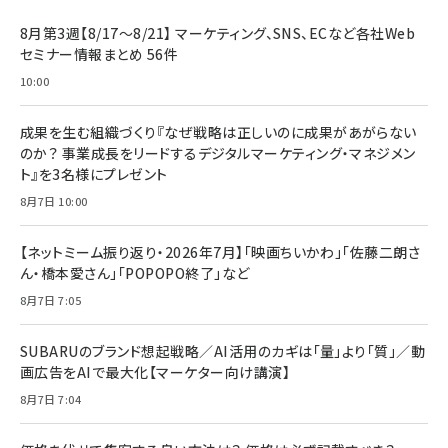
8月第3週【8/17～8/21】 マーケティング、SNS、ECなど各社Web
セミナー情報まとめ 56件
10:00
成果を生む組織づくり『なぜ戦略は正しいのに成果があがらない
のか？ 事業成長をリードするデジタルマーケティング・マネジメン
ト』を3名様にプレゼント
8月7日 10:00
【ネットミーム振り返り・2026年7月】「映画ちいかわ」「佐藤二朗さ
ん・橋本愛さん」「POPOPO終了」など
8月7日 7:05
SUBARUのブランド想起戦略／AI活用のカギは「量」より「質」／動
画広告をAIで最大化【マーケター向け講演】
8月7日 7:04