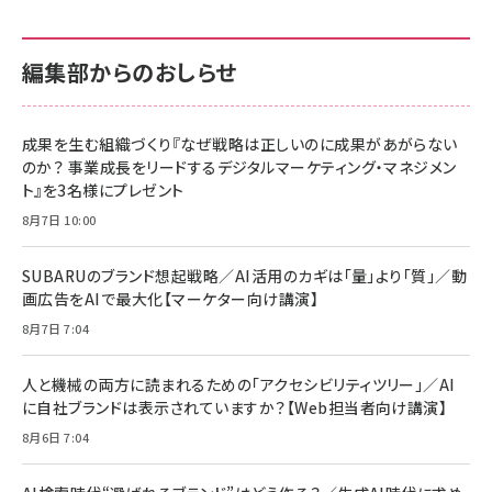
カラダ2026／宮舘涼太]
128GB UHS-I Class10 (最大読出速度
128GB UHS-I Class10 (最大読出速度
100MB/s) Nintendo Switch動作確認済 国内
100MB/s) Nintendo Switch動作確認済 国内
￥880
サポート正規品 メーカー保証5年 KLMEA128G
サポート正規品 メーカー保証5年 KLMEA128G
￥2,680
￥2,680
編集部からのおしらせ
anan(アンアン)2026/06/24号 No.2500増刊
スペシャルエディション[王道エンタメの矜持／
NIMASO ガラスフィルム iPhone 17 用 保護フィ
Amazon eギフトカード - Amazonロゴ - クラ
BTS]
ルム 強化ガラス 耐衝撃 高透過率 指紋防止 貼りや
シック
すい ガイド枠付き いPhone17 (6.3インチ) 対応
成果を生む組織づくり『なぜ戦略は正しいのに成果があがらない
￥1,100
￥5,000
2枚セット DSP25F1698
のか？ 事業成長をリードするデジタルマーケティング・マネジメン
￥1,599
ト』を3名様にプレゼント
anan(アンアン)2026/07/08号 No.2502[2026
Anker PowerLine III Flow USB-C & USB-C
年後半、あなたの恋と運命／山田涼介]
【New】Amazon Fire TV Stick HD | 手軽にスト
ケーブル Anker絡まないケーブル 240W 結束バン
8月7日 10:00
リーミングをはじめよう | ストリーミングメディアプ
ド付き USB PD対応 シリコン素材採用 iPhone
￥880
レイヤー
17 / 16 / 15 / Galaxy iPad Pro MacBook
￥1,890
Pro/Air 各種対応 (1.8m ミッドナイトブラック)
SUBARUのブランド想起戦略／AI活用のカギは「量」より「質」／動
￥6,980
画広告をAIで最大化【マーケター向け講演】
ママ投資家が育休中に１億貯めた株式投資
アサヒ飲料 モンスター エナジー 355ml×24本
￥1,870
8月7日 7:04
Anker Soundcore P31i (Bluetooth 6.1) 【完
￥4,192
全ワイヤレスイヤホン/アクティブノイズキャンセリ
ング/マルチポイント接続 / 最大50時間再生 / PSE
人と機械の両方に読まれるための「アクセシビリティツリー」／AI
組織の成果を最大化する ルールのデザイン
技術基準適合】ブラック
￥5,990
サッポロ 生ビール 黒ラベル 350ml 缶 24本 ビー
に自社ブランドは表示されていますか？【Web担当者向け講演】
￥1,980
ル ケース買い【6/30応募〆切! 黒ラベルビヤセラー
8月6日 7:04
キャンペーン】
Anker PowerLine III Flow USB-C & USB-C
ケーブル Anker絡まないケーブル 240W 結束バン
￥4,857
ド付き USB PD対応 シリコン素材採用 iPhone