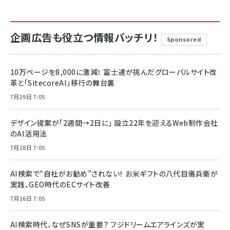
企画広告も役立つ情報バッチリ！
Sponsored
10万ページを8,000に激減！ 富士通が挑んだグローバルサイト改
革と「SitecoreAI」移行の舞台裏
7月29日 7:05
デザイン提案が「2週間→2日に」 設立22年を迎えるWeb制作会社
のAI活用法
7月28日 7:05
AI検索で“自社がお勧め”されない！ お米ギフトの八代目儀兵衛が
実践、GEO時代のECサイト改善
7月16日 7:05
AI検索時代、なぜSNSが重要？ フジドリームエアラインズが実