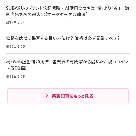
SUBARUのブランド想起戦略／AI活用のカギは「量」より「質」／動
画広告をAIで最大化【マーケター向け講演】
8月7日 7:04
価格を伏せて集客する良い方法は？ 価格は必ず記載すべき？
8月6日 7:05
祝・Web担創刊20周年！ 各業界の専門家から届いたお祝いコメン
ト（SEO編）
8月6日 7:05
新着記事をもっと見る