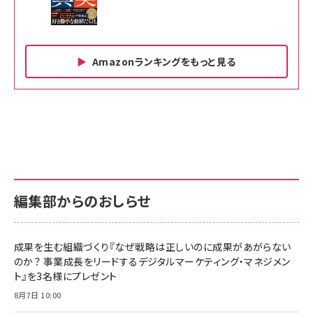
Amazonランキングをもっと見る
Amazon ビジネス・経済関連書籍 の売れ筋ランキン
Amazon 家電＆カメラ の売れ筋ランキング
Amazon パソコン・周辺機器 の売れ筋ランキング
グ
更新日時：2026/06/26 19:00
更新日時：2026/06/26 19:00
更新日時：2026/06/26 19:00
anan(アンアン)2026/07/01号 No.2501[魅せる
KIOXIA(キオクシア) 旧東芝メモリ microSD
KIOXIA(キオクシア) 旧東芝メモリ microSD
カラダ2026／宮舘涼太]
128GB UHS-I Class10 (最大読出速度
128GB UHS-I Class10 (最大読出速度
100MB/s) Nintendo Switch動作確認済 国内
100MB/s) Nintendo Switch動作確認済 国内
￥880
サポート正規品 メーカー保証5年 KLMEA128G
サポート正規品 メーカー保証5年 KLMEA128G
￥2,680
￥2,680
編集部からのおしらせ
anan(アンアン)2026/06/24号 No.2500増刊
スペシャルエディション[王道エンタメの矜持／
NIMASO ガラスフィルム iPhone 17 用 保護フィ
Amazon eギフトカード - Amazonロゴ - クラ
BTS]
ルム 強化ガラス 耐衝撃 高透過率 指紋防止 貼りや
シック
すい ガイド枠付き いPhone17 (6.3インチ) 対応
成果を生む組織づくり『なぜ戦略は正しいのに成果があがらない
￥1,100
￥5,000
2枚セット DSP25F1698
のか？ 事業成長をリードするデジタルマーケティング・マネジメン
￥1,599
ト』を3名様にプレゼント
anan(アンアン)2026/07/08号 No.2502[2026
Anker PowerLine III Flow USB-C & USB-C
年後半、あなたの恋と運命／山田涼介]
【New】Amazon Fire TV Stick HD | 手軽にスト
ケーブル Anker絡まないケーブル 240W 結束バン
8月7日 10:00
リーミングをはじめよう | ストリーミングメディアプ
ド付き USB PD対応 シリコン素材採用 iPhone
￥880