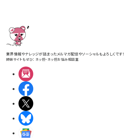
業界情報やナレッジが詰まったメルマガ配信やソーシャルもよろしくです！
姉妹サイトもぜひ：
ネッ担
・
ネッ担お悩み相談室
メルマガ
Facebook
X(エックス)
BlueSky
Googleニュース