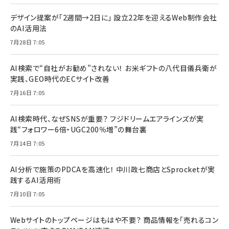
デザイン提案が「2週間→2日に」 設立22年を迎えるWeb制作会社
のAI活用法
7月28日 7:05
AI検索で“自社がお勧め”されない！ お米ギフトの八代目儀兵衛が
実践、GEO時代のECサイト改善
7月16日 7:05
AI検索時代、なぜSNSが重要？ フジドリームエアラインズが実
践“フォロワー6倍・UGC200％増”の舞台裏
7月14日 7:05
AI分析で施策のPDCAを高速化！ 中川政七商店とSprocketが実
践するAI活用術
7月10日 7:05
Webサイトのトップページはもはや不要？ 商品情報を「売れるコン