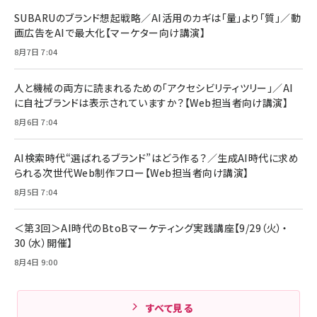
レイヤー
17 / 16 / 15 / Galaxy iPad Pro MacBook
￥1,890
Pro/Air 各種対応 (1.8m ミッドナイトブラック)
SUBARUのブランド想起戦略／AI活用のカギは「量」より「質」／動
￥6,980
画広告をAIで最大化【マーケター向け講演】
ママ投資家が育休中に１億貯めた株式投資
アサヒ飲料 モンスター エナジー 355ml×24本
￥1,870
8月7日 7:04
Anker Soundcore P31i (Bluetooth 6.1) 【完
￥4,192
全ワイヤレスイヤホン/アクティブノイズキャンセリ
ング/マルチポイント接続 / 最大50時間再生 / PSE
人と機械の両方に読まれるための「アクセシビリティツリー」／AI
組織の成果を最大化する ルールのデザイン
技術基準適合】ブラック
￥5,990
サッポロ 生ビール 黒ラベル 350ml 缶 24本 ビー
に自社ブランドは表示されていますか？【Web担当者向け講演】
￥1,980
ル ケース買い【6/30応募〆切! 黒ラベルビヤセラー
8月6日 7:04
キャンペーン】
Anker PowerLine III Flow USB-C & USB-C
ケーブル Anker絡まないケーブル 240W 結束バン
￥4,857
ド付き USB PD対応 シリコン素材採用 iPhone
AI検索時代“選ばれるブランド”はどう作る？／生成AI時代に求め
Amazonランキングをもっと見る
17 / 16 / 15 / Galaxy iPad Pro MacBook
￥1,890
られる次世代Web制作フロー【Web担当者向け講演】
Pro/Air 各種対応 (1.8m ミッドナイトブラック)
Amazonランキングをもっと見る
8月5日 7:04
Amazonランキングをもっと見る
＜第3回＞AI時代のBtoBマーケティング実践講座【9/29（火）・
30（水）開催】
8月4日 9:00
すべて見る