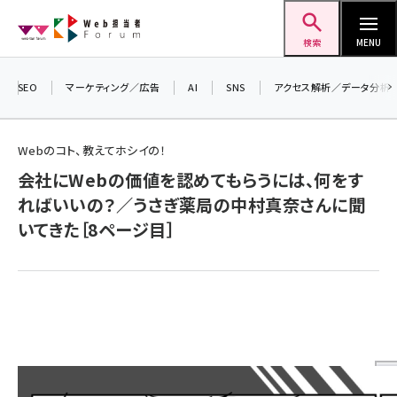
メ
Web担当者Forum
イ
検索
MENU
ン
コ
SEO
マーケティング／広告
AI
SNS
アクセス解析／データ分析
＼ 
ン
生成
テ
Webのコト、教えてホシイの！
るセ
ン
会社にWebの価値を認めてもらうには、何をす
202
ツ
seo (3528)
ればいいの？／うさぎ薬局の中村真奈さんに聞
▼申
に
いてきた［8ページ目］
ai (2811)
移
動
youtube (2439)
note (2315)
セミナー (2308)
z世代 (1623)
meo (1277)