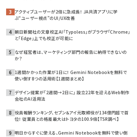
アクティブユーザーが2倍に急成長！ JA共済アプリに学
ぶ“ユーザー視点”のUI/UX改善
朝日新聞社の文章校正AI「Typoless」がブラウザ「Chrome」
と「Edge」上でも校正が可能に
なぜ経営者は、マーケティング部門の報告に納得できないの
か？
1週間かかった作業が1日に！ Gemini Notebookを無料で
使い倒す8つの活用術【1週間まとめ】
デザイン提案が「2週間→2日に」 設立22年を迎えるWeb制作
会社のAI活用法
役員報酬ランキング、セブン＆アイ元取締役が134億円超で首
位！ 従業員との格差最大はトヨタの100.9倍【TSR調べ】
明日からすぐに使える、Gemini Notebookを無料で使い倒