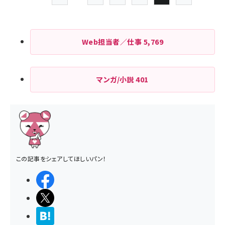
前ページ
先頭ページ
Page
Page
Page
Page
Page
次ペー
ペー
ジ
Web担当者／仕事
5,769
送
り
マンガ/小説
401
この記事をシェアしてほしいパン！
シェアする
ポストする
>ブクマする