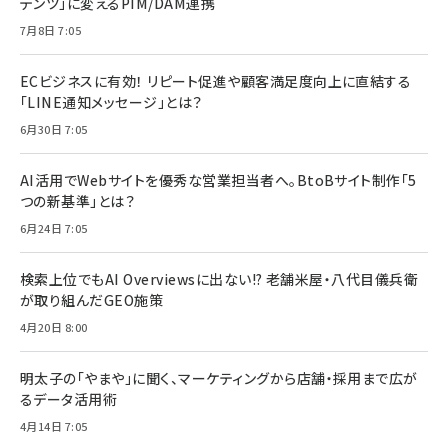
テンツ」に変えるPIM/DAM連携
7月8日 7:05
ECビジネスに有効！ リピート促進や顧客満足度向上に直結する
「LINE通知メッセージ」とは？
6月30日 7:05
AI活用でWebサイトを優秀な営業担当者へ。BtoBサイト制作「5
つの新基準」とは？
6月24日 7:05
検索上位でもAI Overviewsに出ない!? 老舗米屋・八代目儀兵衛
が取り組んだGEO施策
4月20日 8:00
明太子の「やまや」に聞く、マーケティングから店舗・採用まで広が
るデータ活用術
4月14日 7:05