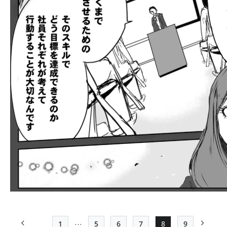
…
1
5
6
7
8
9