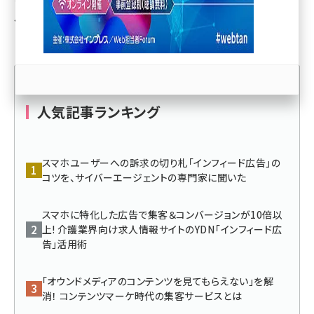
ページ
をご覧ください。
llmo (1166)
人気記事ランキング
スマホユーザーへの訴求の切り札「インフィード広告」の
コツを、サイバーエージェントの専門家に聞いた
スマホに特化した広告で集客＆コンバージョンが10倍以
上! 介護業界向け求人情報サイトのYDN「インフィード広
告」活用術
「オウンドメディアのコンテンツを見てもらえない」を解
消！ コンテンツマーケ時代の集客サービスとは