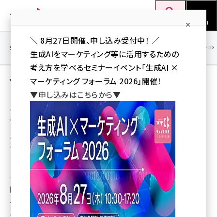
メ
Web担当者Forum
イ
検索
MENU
ン
＼ 8月27日開催、申し込み受付中！ ／
コ
SEO
マーケティング／広告
AI
SNS
アクセス解析／データ分析
生成AIをマーケティング等に活用するための
ン
考え方を学べるセミナーイベント「生成AI ×
テ
Yahoo!マーケティングソリューション
マーケティング フォーラム 2026」開催！
ン
▼申し込みはこちらから▼
ツ
このコーナーではYahoo!
seo (3528)
に
マーケティングソリューショ
ai (2811)
移
ンが提供するサービスおよ
動
youtube (2439)
び関連テーマの記事を掲載
します。
note (2315)
このページは「ヤフーの広告・データソリューション 徹底攻
セミナー (2308)
略！」で2014年10月以降に公開されたメイン記事のバック
z世代 (1623)
ナンバー一覧です。2014年9月以前に公開された記事を含
むマイクロサイト全体のバックナンバー一覧は
こちらの
meo (1277)