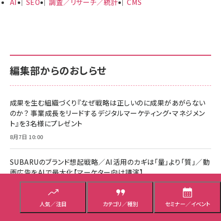
AI
SEO
調査／リサーチ／統計
CMS
編集部からのおしらせ
成果を生む組織づくり『なぜ戦略は正しいのに成果があがらない
のか？ 事業成長をリードするデジタルマーケティング・マネジメン
ト』を3名様にプレゼント
8月7日 10:00
SUBARUのブランド想起戦略／AI活用のカギは「量」より「質」／動
画広告をAIで最大化【マーケター向け講演】
8月7日 7:04
人気／注目
カテゴリ／種別
セミナー／イベント
人と機械の両方に読まれるための「アクセシビリティツリー」／AI
に自社ブランドは表示されていますか？【Web担当者向け講演】