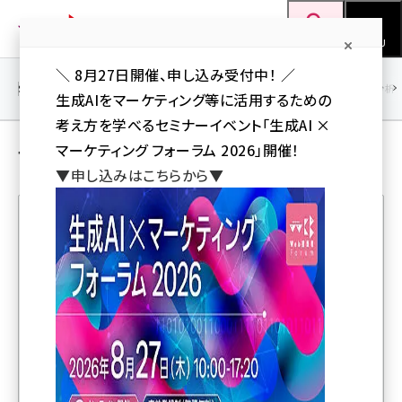
メ
Web担当者Forum
イ
検索
MENU
ン
＼ 8月27日開催、申し込み受付中！ ／
コ
SEO
マーケティング／広告
AI
SNS
アクセス解析／データ分析
生成AIをマーケティング等に活用するための
ン
考え方を学べるセミナーイベント「生成AI ×
テ
モバイル ＋ コラム の 記事
マーケティング フォーラム 2026」開催！
ン
▼申し込みはこちらから▼
ツ
seo (3532)
に
ai (2814)
移
人気記事ランキング
動
youtube (2441)
note (2317)
やずやのお客様に毎月お届けしている会報誌「やまびこ」
セミナー (2310)
とは
z世代 (1623)
“モバイルファースト”とはスマホサイトを最初に作るこ
meo (1277)