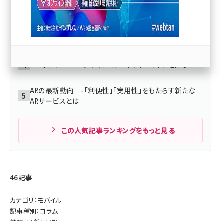
と？ 本来の意味を正しく理解すべし！
llmo (1167)
マーク・ザッカーバーグ氏など歴々がMWCで語った「モバ
イルの進化が社会にもたらす本当の変革」
レスポンシブWebデザインのメリットデメリットを探る
ARの最新動向 -「利便性」「実用性」をもたらす新たな
ARサービスとは‐
この人気記事ランキングをもっと見る
46記事
カテゴリ：モバイル
記事種別：コラム