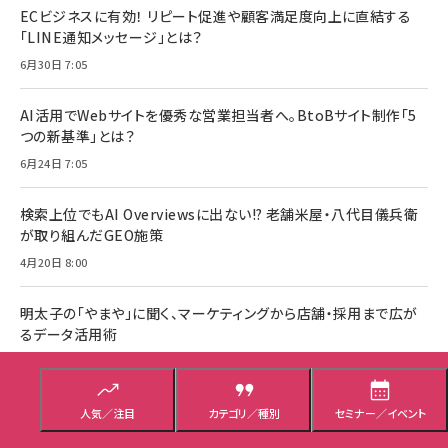
ECビジネスに有効！ リピート促進や顧客満足度向上に直結する
「LINE通知メッセージ」とは？
6月30日 7:05
AI活用でWebサイトを優秀な営業担当者へ。BtoBサイト制作「5
つの新基準」とは？
6月24日 7:05
検索上位でもAI Overviewsに出ない!? 老舗米屋・八代目儀兵衛
が取り組んだGEO施策
4月20日 8:00
明太子の「やまや」に聞く、マーケティングから店舗・採用まで広が
るデータ活用術
4月14日 7:05
人気／注目
カテゴリ／種別
セミナー／イベント
企画広告記事をもっと見る