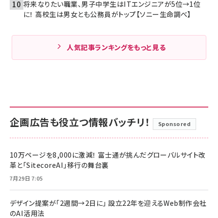
将来なりたい職業、男子中学生はITエンジニアが5位→1位
に！ 高校生は男女とも公務員がトップ【ソニー生命調べ】
人気記事ランキングをもっと見る
企画広告も役立つ情報バッチリ！
Sponsored
10万ページを8,000に激減！ 富士通が挑んだグローバルサイト改
革と「SitecoreAI」移行の舞台裏
7月29日 7:05
デザイン提案が「2週間→2日に」 設立22年を迎えるWeb制作会社
のAI活用法