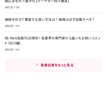
画広告をAIで最大化【マーケター向け講演】
8月7日 7:04
価格を伏せて集客する良い方法は？ 価格は必ず記載すべき？
8月6日 7:05
祝・Web担創刊20周年！ 各業界の専門家から届いたお祝いコメン
ト（SEO編）
8月6日 7:05
新着記事をもっと見る