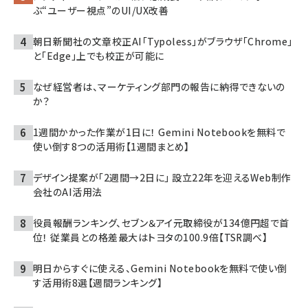
ぶ“ユーザー視点”のUI/UX改善
朝日新聞社の文章校正AI「Typoless」がブラウザ「Chrome」
と「Edge」上でも校正が可能に
なぜ経営者は、マーケティング部門の報告に納得できないの
か？
1週間かかった作業が1日に！ Gemini Notebookを無料で
使い倒す8つの活用術【1週間まとめ】
デザイン提案が「2週間→2日に」 設立22年を迎えるWeb制作
会社のAI活用法
役員報酬ランキング、セブン＆アイ元取締役が134億円超で首
位！ 従業員との格差最大はトヨタの100.9倍【TSR調べ】
明日からすぐに使える、Gemini Notebookを無料で使い倒
す活用術8選【週間ランキング】