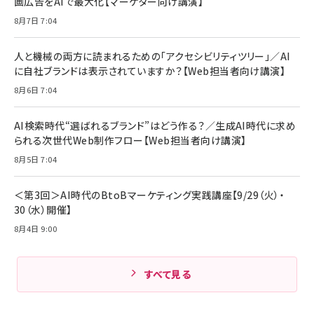
画広告をAIで最大化【マーケター向け講演】
8月7日 7:04
人と機械の両方に読まれるための「アクセシビリティツリー」／AI
に自社ブランドは表示されていますか？【Web担当者向け講演】
8月6日 7:04
AI検索時代“選ばれるブランド”はどう作る？／生成AI時代に求め
られる次世代Web制作フロー【Web担当者向け講演】
8月5日 7:04
＜第3回＞AI時代のBtoBマーケティング実践講座【9/29（火）・
30（水）開催】
8月4日 9:00
すべて見る