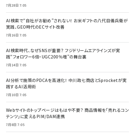
7月28日 7:05
AI検索で“自社がお勧め”されない！ お米ギフトの八代目儀兵衛が
実践、GEO時代のECサイト改善
7月16日 7:05
AI検索時代、なぜSNSが重要？ フジドリームエアラインズが実
践“フォロワー6倍・UGC200％増”の舞台裏
7月14日 7:05
AI分析で施策のPDCAを高速化！ 中川政七商店とSprocketが実
践するAI活用術
7月10日 7:05
Webサイトのトップページはもはや不要？ 商品情報を「売れるコン
テンツ」に変えるPIM/DAM連携
7月8日 7:05